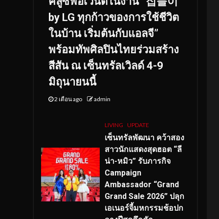
คลูซีฟอีเวนต์ในงาน “집들이
by LG ทุกก้าวของการใช้ชีวิต
ในบ้าน เริ่มต้นกับแอลจี”
พร้อมทัพศิลปินไทยร่วมสร้าง
สีสัน ณ เซ็นทรัลเวิลด์ 4-9
มิถุนายนนี้
2 เดือน ago
admin
LIVING
UPDATE
เซ็นทรัลพัฒนา คว้าสอง
สาวนักแสดงสุดฮอต “ลี
น่า-หมิว” รับภารกิจ
Campaign
Ambassador “Grand
Grand Sale 2026” ปลุก
เอเนอร์จี้มหกรรมช้อปก