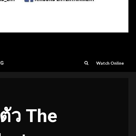
NG
Watch Online
ตัว The