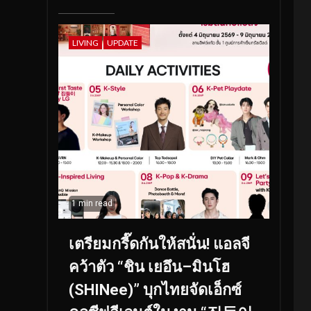
LIVING
UPDATE
1 min read
เตรียมกรี๊ดกันให้สนั่น! แอลจี
คว้าตัว “ชิน เยอึน–มินโฮ
(SHINee)” บุกไทยจัดเอ็กซ์