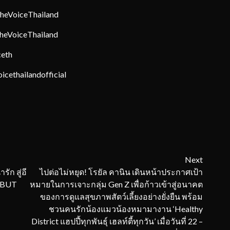
heVoiceThailand
heVoiceThailand
ceth
cethailandofficial
Next
ก สู่อี
ไปต่อไม่หยุด! โรยัล คานิน เดินหน้าประกาศเป้า
D BUT
หมายในการเจาะกลุ่ม Gen Z เพื่อก้าวเข้าสู่อนาคต
ของการดูแลสุขภาพสัตว์เลี้ยงอย่างยั่งยืน พร้อม
ชวนคนรักน้องแมวน้องหมามางาน ‘Healthy
District แฮปปี้ทุกพันธุ์ เฮลท์ตี้ทุกวัน’ เมื่อวันที่ 22 –