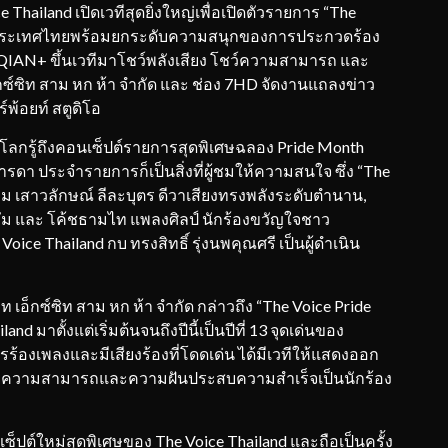
ce Thailand เปิดเวทีสุดยิ่งใหญ่เพื่อเปิดตัวรายการ “The
ึ่งประเทศไทยพร้อมยกระดับความสนุกของการประกวดร้อง
AN+ ขึ้นเวทีมาโชว์พลังเสียง โชว์ความสามารถ และ
็กซ์ซิท สาม หก ห้า จำกัด และ ช่อง 7HD จัดงานแถลงข่าว
์พ้อยท์ สตูดิโอ
ลกรู้ถึงคอนเซ็ปต์รายการสุดพิเศษฉลอง Pride Month
วมารดา ประจำรายการก็เป็นสิ่งที่ผู้ชมให้ความสนใจ ซึ่ง “The
ม เสาวลักษณ์ ลีละบุตร ดีวาเสียงทรงพลังระดับตำนาน,
ัวมัม และ โค้ชธามไท แพลงศิลป์ นักร้องขวัญใจชาว
 Thailand กบ ทรงสิทธิ์ รุ่งนพคุณศรี เป็นผู้ดำเนิน
เอ็กซ์ซิท สาม หก ห้า จำกัด กล่าวถึง “The Voice Pride
d มาตั้งแต่เริ่มต้นจนถึงปีนี้เป็นปีที่ 13 จุดเด่นของ
รร้องเพลงและมีเสียงร้องที่โดดเด่น ได้มีเวทีให้แสดงออก
นที่มีความสามารถและความฝันประสบความสำเร็จเป็นนักร้อง
ซ็ปต์ใหม่สุดพิเศษของ The Voice Thailand และถือเป็นครั้ง