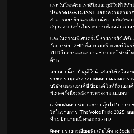
แรกในโลกด้วย เราดีใจและภูมิใจที่ได้ทำสิ่
ประกวด LGBTQIAN+ แสดงความสามารถ เร
สามารถสะท้อนเอกลักษณ์ความพิเศษผ่านเสีย
สนุกที่จะเกิดขึ้นในรายการเพื่อเฉลิมฉลอ
และในความพิเศษครั้งนี้ รายการยังได้รับ
จัดการช่อง 7HD ที่มาร่วมสร้างเซอร์ไพรส์
7HD ในการออกอากาศช่วงเวลาไพรม์ไทม์ พ
ด้าน
นอกจากนี้เรายังภูมิใจนำเสนอโค้ชใหม่ของ
รายการสนุกสนานน่าติดตามตลอดการแข่ง
บริษัท แอล แอนด์ อี บียอนด์ ไลท์ติ้ง แอน
พิเศษครั้งนี้จะอลังการสวยงามแน่นอน”
เตรียมติดตามชม และร่วมลุ้นไปกับการแข่
ได้ในรายการ “The Voice Pride 2025” ออกอ
ที่ 15 มิถุนายนนี้ ทางช่อง 7HD
ติดตามรายละเอียดเพิ่มเติมได้ทาง Social