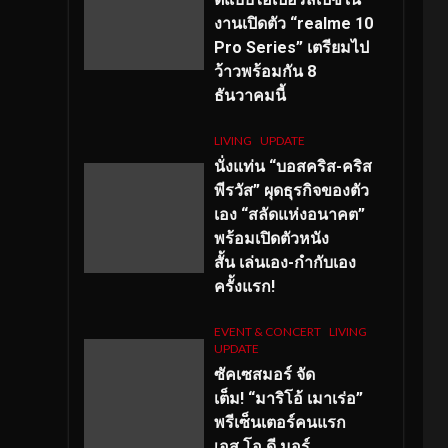
งานเปิดตัว “realme 10
Pro Series” เตรียมไป
ว้าวพร้อมกัน 8
ธันวาคมนี้
LIVING
UPDATE
นั่งแท่น “บอสคริส-คริส
พีรวัส” ผุดธุรกิจของตัว
เอง “สลัดแห่งอนาคต”
พร้อมเปิดตัวหนัง
สั้น เล่นเอง-กำกับเอง
ครั้งแรก!
EVENT & CONCERT
LIVING
UPDATE
ซัคเซสมอร์ จัด
เต็ม
!
“มาริโอ้ เมาเร่อ”
พรีเซ็นเตอร์คนแรก
เอส
.โอ.ดี มอร์