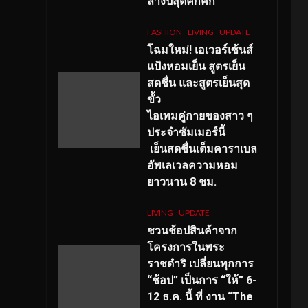
ลางปีสุดคึกคัก
FASHION
LIVING
UPDATE
โฉมใหม่
! เอเวอร์เซ้นส์
แป้งหอมเย็น สูตรเย็น
สดชื่น และสูตรเย็นสุด
ขั้ว
ไอเทมคู่กายของสาว ๆ
ประจำซัมเมอร์นี้
เย็นสดชื่นเต็มคาราเบล
อัพเลเวลความหอม
ยาวนาน
8
ชม.
LIVING
UPDATE
ชวนช้อปสินค้าจาก
โครงการในพระ
ราชดำริ เปลี่ยนทุกการ
“ช้อป” เป็นการ “ให้” 6-
12 ธ.ค. นี้ ที่ งาน “The