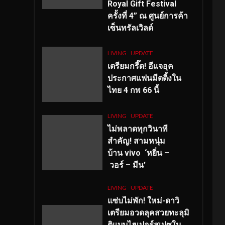
Royal Gift Festival
ครั้งที่ 4” ณ ศูนย์การค้า
เซ็นทรัลเวิลด์
LIVING
UPDATE
เตรียมกรี๊ด! อีแจอุค
ประกาศแฟนมีตติ้งใน
ไทย 4 กพ 66 นี้
LIVING
UPDATE
ไม่พลาดทุกวินาที
สำคัญ
! สามหนุ่ม
บ้าน vivo ‘หยิ่น –
วอร์ – มีน’
LIVING
UPDATE
แซ่บไม่พัก! ใหม่-ดาวิ
เตรียมอวดลุคสวยทะลุมิ
ติแบบไฮเปอร์สเปซใน