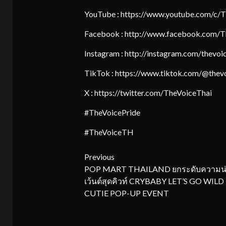
YouTube : https://www.youtube.com/c/T
Facebook : http://www.facebook.com/T
Instagram : http://instagram.com/thevoi
TikTok : https://www.tiktok.com/@thevoi
X : https://twitter.com/TheVoiceThai
#TheVoicePride
#TheVoiceTH
Continue
Previous
POP MART THAILAND ยกระดับความน่ารั
Reading
เว้นต์สุดคิวท์ CRYBABY LET’S GO WIL
CUTIE POP-UP EVENT