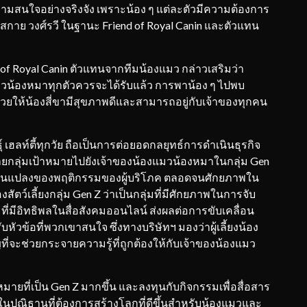
ความสนใจอย่างจริงจัง เพราะน้อง ๆ แต่ละตัวมีความต้องการ
 สกาย วงศ์รวี ในฐานะ Friend of Royal Canin และตัวแทน
 of Royal Canin ตัวแทนจากทีมน้องแมว กล่าวเสริมว่า
น้องหมาทุกตัวควรจะได้รับแล้ว การพาน้อง ๆ ไปพบ
่วยให้น้องสี่ขามีสุขภาพดีและสามารถอยู่กับเจ้าของทุกคน
ุ์ เฮลท์ตี้ทุกวัย ถือเป็นการต่อยอดกลยุทธ์การดำเนินธุรกิจ
ยายกลุ่มเป้าหมายไปยังเจ้าของน้องแมวน้องหมาในกลุ่ม Gen
ปลี่ยนแปลงของพฤติกรรมของผู้บริโภค ตลอดจนศักยภาพใน
ัตว์เลี้ยงกลุ่ม Gen Z ว่าเป็นกลุ่มที่มีศักยภาพในการจับ
ี่มีอิทธิพลในสื่อสังคมออนไลน์ ส่งผลต่อการขับเคลื่อน
ัวข้อที่พวกเขาสนใจ ซึ่งทางบริษัทฯ มองว่าผู้เลี้ยงน้อง
ี่จะช่วยกระจายความรู้ที่ถูกต้องให้กับเจ้าของน้องแมว
หมายที่เป็น Gen Z มากขึ้น และลงทุนกับกิจกรรมเพื่อสื่อสาร
่นในปณิธานที่ต้องการสร้างโลกที่ดีขึ้นสำหรับน้องแมวและ