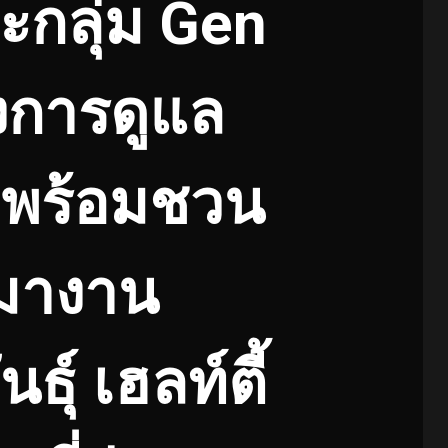
กลุ่ม Gen
องการดูแล
ืน พร้อมชวน
มางาน
ธุ์ เฮลท์ตี้