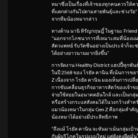
หมาซึ่งเป็นเรื่องที่เจ้าของทุกคนควรให้
ที่แตกต่างกันไปตามสายพันธุ์และช่วงวัย”
จากทีมน้องหมากล่าว
ทางด้าน นานิ หิรัญกฤษฎิ์ ในฐานะ Friend
“นอกจากโภชนาการที่เหมาะสมที่น้องแมว
สัตวแพทย์ รับวัคซีนอย่างเป็นประจำก็จะช
ได้อย่างยาวนานมากยิ่งขึ้น”
การจัดงาน Healthy District แฮปปี้ทุกพันธ
ในปี 2568 ของ โรยัล คานิน ที่เน้นการข
Z เนื่องจาก โรยัล คานิน มองเห็นการเ
การขับเคลื่อนธุรกิจอาหารสัตว์ของเจ้าของส
จ่ายใช้สอยในอนาคตอันใกล้ และเป็นกลุ่มท
หรือสร้างกระแสสังคมได้ในวงกว้างสำหรับห
แมวน้องหมาในกลุ่ม Gen Z คือกลุ่มสำคัญท
น้องหมาได้อย่างมีประสิทธิภาพ
“ถึงแม้ โรยัล คานิน จะหันมาเน้นกลุ่มเป้า
กับผู้บริโภคในรูปแบบใหม่ แต่ยังคงยึดมั