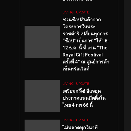
LIVING
UPDATE
ชวนช้อปสินค้าจาก
โครงการในพระ
ราชดำริ เปลี่ยนทุกการ
“ช้อป” เป็นการ “ให้” 6-
12 ธ.ค. นี้ ที่ งาน “The
Royal Gift Festival
ครั้งที่ 4” ณ ศูนย์การค้า
เซ็นทรัลเวิลด์
LIVING
UPDATE
เตรียมกรี๊ด! อีแจอุค
ประกาศแฟนมีตติ้งใน
ไทย 4 กพ 66 นี้
LIVING
UPDATE
ไม่พลาดทุกวินาที