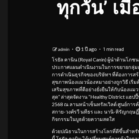
ทุกวัน’ เมื
1 ปี ago
admin
1 min read
โรยัล คานิน (Royal Canin) ผู้นำด้านโภ
ประกาศแผนดำเนินงานในการขยายกลุ่มเป้าห
การดำเนินธุรกิจของบริษัทฯ ที่ต้องการสร
สุขภาพน้องแมวน้องหมาอย่างถูกวิธี เริ่ม
เสริมสุขภาพที่ดีอย่างยั่งยืนให้กับน้องแมวน
สุด” ล่าสุดจัดงาน “Healthy District แฮปปี้ท
2568 ณ ลานหน้าเซ็นทรัลเวิลด์ ศูนย์การค้
สกาย-วงศ์รวี นทีธร และ นานิ-หิรัญกฤษ
กิจกรรมในบูธด้วยความสดใส
ด้วยปณิธานในการสร้างโลกที่ดีขึ้นสำหรับ
นี้ โรยัล คานิน ได้เปลี่ยนศูนย์การค้าใจก