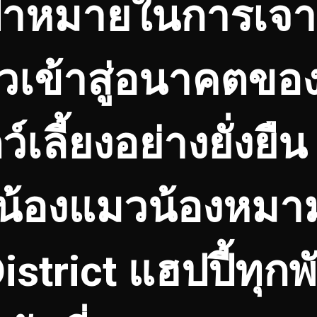
้าหมายในการเจาะ
้าวเข้าสู่อนาคตข
์เลี้ยงอย่างยั่งย
กน้องแมวน้องหมา
strict แฮปปี้ทุกพัน