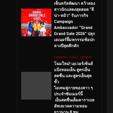
เซ็นทรัลพัฒนา คว้าสอง
สาวนักแสดงสุดฮอต “ลี
น่า-หมิว” รับภารกิจ
Campaign
Ambassador “Grand
Grand Sale 2026” ปลุก
เอเนอร์จี้มหกรรมช้อปก
ลางปีสุดคึกคัก
FASHION
LIVING
UPDATE
โฉมใหม่
! เอเวอร์เซ้นส์
แป้งหอมเย็น สูตรเย็น
สดชื่น และสูตรเย็นสุด
ขั้ว
ไอเทมคู่กายของสาว ๆ
ประจำซัมเมอร์นี้
เย็นสดชื่นเต็มคาราเบล
อัพเลเวลความหอม
ยาวนาน
8
ชม.