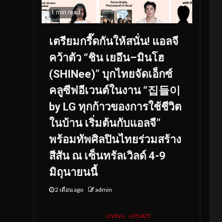
1 min read
เตรียมกรี๊ดกันให้สนั่น! แอลจี
คว้าตัว “ชิน เยอึน–มินโฮ
(SHINee)” บุกไทยจัดเอ็กซ์
คลูซีฟอีเวนต์ในงาน “집들이
by LG ทุกก้าวของการใช้ชีวิต
ในบ้าน เริ่มต้นกับแอลจี”
พร้อมทัพศิลปินไทยร่วมสร้าง
สีสัน ณ เซ็นทรัลเวิลด์ 4-9
มิถุนายนนี้
2 เดือน ago
admin
LIVING
UPDATE