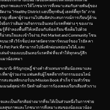
ดูแลสุขภาพและการให้โภชนาการที่เหมาะสมกับสายพันธุ์ของ
ดงาน “Healthy District แฮปปี้ทุกพันธุ์ เฮลท์ตี้ทุกวัย” ภาย
วชาญ เพื่อพาผู้ร่วมงานไปสัมผัสประสบการณ์การเรียนรู้ด้าน
ิ่งกว่าเดิมผ่านกิจกรรมอินเทอร์แรคทีฟต่าง ๆ ของงาน
้ที่จำลองพื้นที่ให้เหมือนกับห้องเรียน ซึ่งเต็มไปด้วย
ที่น่าสนใจและเข้าใจง่าย, Pet Market and Community โซน
บนเวที เวิร์กช็อป ตลาดนัดจากพาร์ทเนอร์ของ โรยัล คา
ึง Pet Park ที่สามารถไปนั่งพักผ่อนหย่อนใจได้, และ
็กเล่นจำลองแบบอินเทอร์แรคทีฟ ที่จะทำให้ทุกคนรู้สึก
องแมวน้องหมา
ธร และนานิ-หิรัญกฤษฎิ์ ช่างคำ ตัวแทนจากทีมน้องหมาและ
n ที่พาผู้ร่วมงาน แฟนคลับผู้โชคดีจากกิจกรรมออนไลน์
การสะสมสติกเกอร์บน Mission Book สำเร็จ ร่วมทัวร์ชม
เมนต์สุดน่ารัก ปิดท้ายด้วยการร้องเพลงเรียกเสียงหัวเราะ
ีใจและเป็นเกียรติอย่างมากที่จะได้เป็นส่วนหนึ่งในการช่วย
ารดูแลสุขภาพและโภชนาการที่เหมาะสมของน้องแมวน้อง