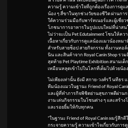
ความรู้ ความเข้าใจที่ถูกต้องเรื่องการ
น้อง ๆ สี่ขาในทุกช่วงวัยของชีวิต ผ่านการจั
ใต้ความร่วมมือกับพาร์ทเนอร์และผู้เชี่ย
โภชนาการอาหารในรูปแบบใหม่ที่น่าสนใจย
ไม่ว่าจะเป็น Pet Edutainment โซนให้ความรู
เนื้อหาเกี่ยวกับการดูแลน้องแมวน้องหมา
สำหรับสายช็อป สายกิจกรรม ทั้งงานทอล์ค
นิน และสินค้าจาก Royal Canin Shop รวมถ
สุดท้าย Pet Playtime Exhibition สนามเด
เหมือนหลุดเข้าไปในโลกที่เต็มไปด้วยน้
ไม่เพียงเท่านั้น ยังมี สกาย-วงศ์รวี นที
ทีมน้องแมวในฐานะ Friend of Royal Cani
และผู้ที่ทำภารกิจพิชิตย่านสุขภาพดีผ่าน
งาน เล่นกิจกรรมในโซนต่าง ๆ และสร้างโม
และรอยยิ้มให้กับทุกคน
“ในฐานะ Friend of Royal Canin ผมรู้สึกด
กระจายความรู้ ความเข้าใจเกี่ยวกับก