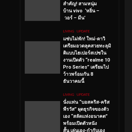
สำคัญ
! สามหนุ่ม
บ้าน vivo ‘หยิ่น –
วอร์ – มีน’
LIVING
UPDATE
แซ่บไม่พัก! ใหม่-ดาวิ
เตรียมอวดลุคสวยทะลุมิ
ติแบบไฮเปอร์สเปซใน
งานเปิดตัว “realme 10
Pro Series” เตรียมไป
ว้าวพร้อมกัน 8
ธันวาคมนี้
LIVING
UPDATE
นั่งแท่น “บอสคริส-คริส
พีรวัส” ผุดธุรกิจของตัว
เอง “สลัดแห่งอนาคต”
พร้อมเปิดตัวหนัง
สั้น เล่นเอง-กำกับเอง