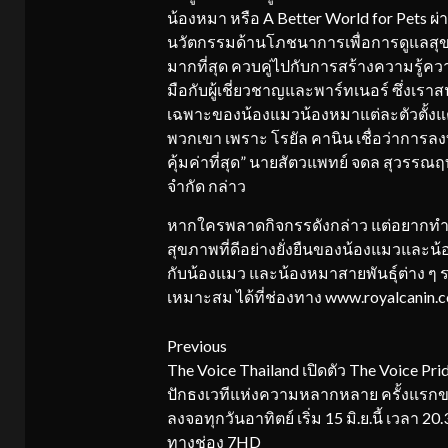
น้องหมา หรือ A Better World for Pets 
นวัตกรรมด้านโภชนาการเพื่อการดูแลสุขภ
มากที่สุด ควบคู่ไปกับการสร้างความรู้
มือกับผู้เชี่ยวชาญและพาร์ทเนอร์ ซึ่ง
เฉพาะของน้องแมวน้องหมาแต่ละตัวตั้งแต่ช่ว
พวกเขา เพราะ โรยัล คานิน เชื่อว่าการลง
คุ้มค่าที่สุด” นายสัตวแพทย์ จดล สุวรรณฤ
จำกัด กล่าว
หากใครพลาดกิจกรรดังกล่าว แต่อยากทำ
สุขภาพที่ดีอย่างยั่งยืนของน้องแมวและน้อง
กับน้องแมว และน้องหมาสายพันธุ์ต่าง ๆ
เหมาะสม ได้ที่ช่องทาง www.royalcanin.
Continue
Previous
The Voice Thailand เปิดตัว The Voice Pri
Reading
ปักธงเวทีแห่งความหลากหลาย ครั้งแรก
ลงจอทุกวันอาทิตย์ เริ่ม 15 มิ.ย.นี้ เวลา 20.
ทางช่อง 7HD