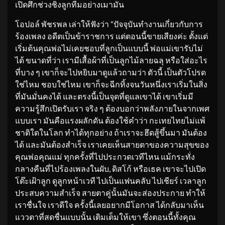
เปิดศึกช่วงชิงลูกทีมอย่างเมามัน
โอปอล์ พัชรพล เล่าให้ฟังว่า “ปัจจุบันทำงานเกี่ยวกับการ
ร้องเพลง อดีตเป็นข้าราชการ แต่ตอนนี้ขายเสียงค่ะ ตั้งแต่
เริ่มต้นคุณพ่อไม่เคยชอบที่ลูกเป็นแบบนี้ พ่อแม่เขารับไม่
ได้ ขนาดที่ว่า เรามีเสื้อผ้าที่เป็นลูกไม้ลายฉลุ หรือใส่อะไร
ที่บาง ๆ เขาก็จะไปหยิบมาดูแล้วถามว่า ตัวนี้ เป็นตัวโปรด
ใช่ไหม ชอบใช่ไหม เขาก็จะฉีกทิ้งจนวันหนึ่งเราเริ่มในสิ่ง
ที่มันมั่นคงได้ และตรงนี้เป็นจุดที่ดูแลเขาได้ เขาเริ่มมี
ความรู้สึกเปิดรับเรา จริง ๆ ต้องบอกว่าพลังภายในจากเพศ
แบบเรา มันคือแรงผลักดัน ต้องใช้คำว่า กะเทยไทยไม่แพ้
ชาติใดในโลก ทำได้ทุกอย่าง ถ้าเราจะฮึดสู้ขึ้นมา มันต้อง
ได้ และมันต้องสำเร็จ เราเคยเห็นสายตาของความสุขของ
คุณพ่อคุณแม่ ทุกครั้งที่ไปประกวดเวทีไหน แม้กระทั่ง
กลางคืนที่ไปร้องเพลงในผับ, ดิสโก้ หรือเธค เขาจะไปเปิด
โต๊ะเฝ้าลูก ดูลูกหน้าเวที ไปเป็นแฟนคลับ ไปเชียร์ เวลาลูก
ประสบความสำเร็จ สายตาคู่นั้นมันจะส่องประกาย ทำให้
เราชื่นใจ เราดีใจ ครั้งนี้เลยอยากมีโอกาส ได้กลับมาเห็น
แววตาที่สดชื่นแบบนั้น เติมเต็มให้เขา ซึ่งตอนนี้ทั้งคุณ