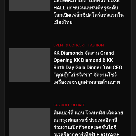
CELEBRATION” เปิดพื้นที่ LUXE
HALL ยกขบวนแบรนด์หรูระดับ
โลกเปิดแฟล็กชิปสโตร์แห่งแรกใน
เมืองไทย
EVENT & CONCERT
FASHION
KK Diamonds จัดงาน Grand
Opening KK Diamond & KK
Birth Day Gala Dinner โดย CEO
“คุณกุ๊กไก่ รวิสรา” จัดงานโชว์
เครื่องเพชรมูลค่าหลายล้านบาท
FASHION
UPDATE
คิมเบอร์ลี่ แอน โวลเทมัส เฉิดฉาย
ณ กรุงฟลอเรนซ์ ประเทศอิตาลี
ร่วมงานเปิดตัวคอลเลคชั่นไฮจิ
วเวลรีจากคาร์เทียร์LE VOYAGE