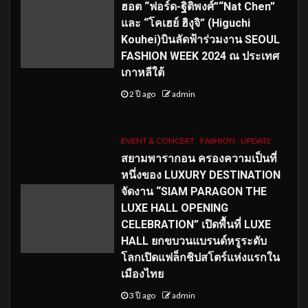
ฮอต “ฟอร์ด-ฐิติพงศ์”“Nat Chen”
และ “โคเฮย์ ฮิงุจิ” (Higuchi
Kouhei)บินลัดฟ้าร่วมงาน SEOUL
FASHION WEEK 2024 ณ ประเทศ
เกาหลีใต้
2 ปี ago
admin
EVENT & CONCERT
FASHION
UPDATE
สยามพารากอน ครองความเป็นที่
หนึ่งของ LUXURY DESTINATION
จัดงาน “SIAM PARAGON THE
LUXE HALL OPENING
CELEBRATION” เปิดพื้นที่ LUXE
HALL ยกขบวนแบรนด์หรูระดับ
โลกเปิดแฟล็กชิปสโตร์แห่งแรกใน
เมืองไทย
3 ปี ago
admin