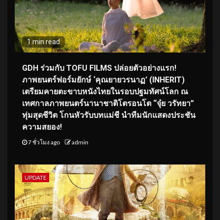
1 min read
GDH ร่วมกับ TOFU FILMS ปล่อยตัวอย่างแรก!
ภาพยนตร์ฟอร์มยักษ์ ‘คุณยายวรนาฏ’ (INHERIT)
เตรียมคายตะขาบหนังไทยในรอบปฐมทัศน์โลก ณ
เทศกาลภาพยนตร์นานาชาติโตรอนโต “จุ๋ย วรัทยา”
ทุ่มสุดชีวิต โกนหัวรับบทแม่ชี นำทีมนักแสดงประชัน
ความสยอง!
7 ชั่วโมง ago
admin
UPDATE