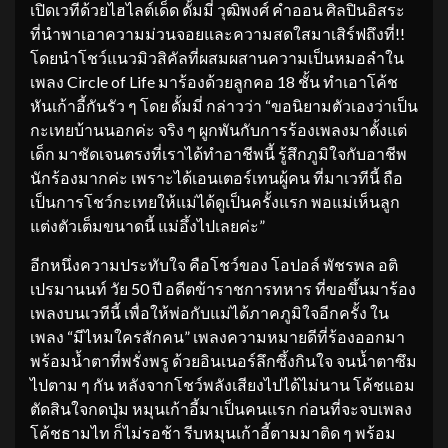
เปิดเวทีด้วยไฮไลต์เด็ด ดั้มมี่ วุฒิพงศ์ คำออน ศิลปินอิสระ
ที่นำพาเอาความม่วนจอยและความสดใสมาเสิร์ฟถึงที่!!
โดยนำโชว์แนวมิวสิคัลที่ผสมผสานความเป็นหมอลำใน
เพลง Circle of Life มาร้องด้วยลูกคอ 18 ชั้น ทำเอาโค้ช
หันเก้าอี้กันรัว ๆ โดย ดั้มมี่ กล่าวว่า “ขอนิยามตัวเองว่าเป็น
กะเทยบ้านนอกค่ะ จริง ๆ ผูกพันกับการร้องเพลงมาตั้งแต่
เด็ก มาชัดเจนตรงที่เราได้ทำอาชีพนี้ รู้สึกภูมิใจกับอาชีพ
นักร้องมากค่ะ เพราะได้เอนเตอร์เทนผู้คน ที่มาเวทีนี้ ถือ
เป็นการโชว์กะเทยให้แม่ได้ดูเป็นครั้งแรก พอแม่เห็นลูก
แต่งตัวเต็มขนาดนี้ แม่อึ้งไปเลยค่ะ”
อีกหนึ่งความประทับใจ คือโชว์ของ โอปอล์ พัชรพล อติ
เปรมานนท์ วัย 50 ปี อดีตข้าราชการทหาร ที่ขอขึ้นมาร้อง
เพลงบนเวทีนี้ เพื่อให้พ่อกับแม่ได้ภาคภูมิใจอีกครั้ง ใน
เพลง “มีไหมใครสักคน” เพลงความหมายดีที่ร้องออกมา
พร้อมน้ำตาที่พรั่งพรู ด้วยอินเนอร์ลึกซึ้งกินใจ จนน้ำตาซึม
ไปตาม ๆ กัน หลังจากโชว์พลังเสียงไปได้ไม่นาน โค้ชแอม
ตัดสินใจกดปุ่ม หมุนเก้าอี้มาเป็นคนแรก ก่อนที่จะจบเพลง
โค้ชธามไท ก็ไม่รอช้า รีบหมุนเก้าอี้ตามมาติด ๆ พร้อม