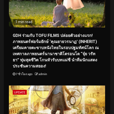
1 min read
GDH ร่วมกับ TOFU FILMS ปล่อยตัวอย่างแรก!
ภาพยนตร์ฟอร์มยักษ์ ‘คุณยายวรนาฏ’ (INHERIT)
เตรียมคายตะขาบหนังไทยในรอบปฐมทัศน์โลก ณ
เทศกาลภาพยนตร์นานาชาติโตรอนโต “จุ๋ย วรัท
ยา” ทุ่มสุดชีวิต โกนหัวรับบทแม่ชี นำทีมนักแสดง
ประชันความสยอง!
7 ชั่วโมง ago
admin
UPDATE