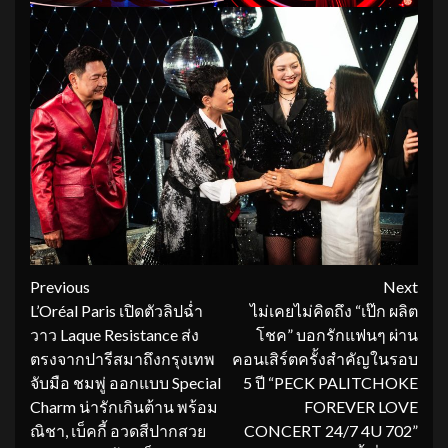
Continue
Previous
Next
L’Oréal Paris เปิดตัวลิปฉ่ำ
ไม่เคยไม่คิดถึง “เป๊ก ผลิต
Reading
วาว Laque Resistance ส่ง
โชค” บอกรักแฟนๆ ผ่าน
ตรงจากปารีสมาถึงกรุงเทพ
คอนเสิร์ตครั้งสำคัญในรอบ
จับมือ ชมพู่ ออกแบบ Special
5 ปี “PECK PALITCHOKE
Charm น่ารักเกินต้าน พร้อม
FOREVER LOVE
ณิชา, เบ็คกี้ อวดสีปากสวย
CONCERT 24/7 4U 702”