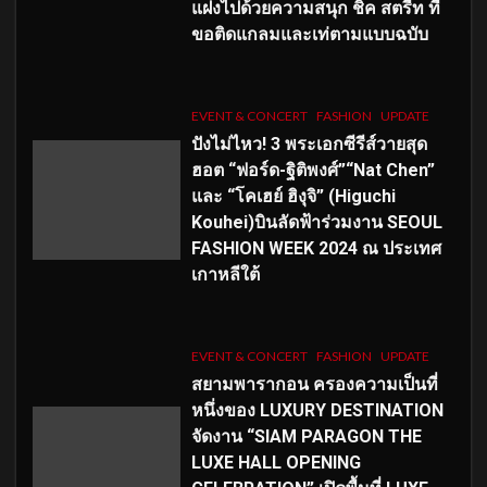
แฝงไปด้วยความสนุก ชิค สตรีท ที่
ขอติดแกลมและเท่ตามแบบฉบับ
EVENT & CONCERT
FASHION
UPDATE
ปังไม่ไหว! 3 พระเอกซีรีส์วายสุด
ฮอต “ฟอร์ด-ฐิติพงศ์”“Nat Chen”
และ “โคเฮย์ ฮิงุจิ” (Higuchi
Kouhei)บินลัดฟ้าร่วมงาน SEOUL
FASHION WEEK 2024 ณ ประเทศ
เกาหลีใต้
EVENT & CONCERT
FASHION
UPDATE
สยามพารากอน ครองความเป็นที่
หนึ่งของ LUXURY DESTINATION
จัดงาน “SIAM PARAGON THE
LUXE HALL OPENING