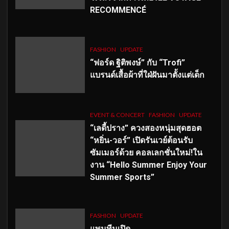
RECOMMENCÉ
FASHION
UPDATE
“ฟอร์ด ฐิติพงษ์” กับ “Trofi”
แบรนด์เสื้อผ้าที่ใฝ่ฝันมาตั้งแต่เด็ก
EVENT & CONCERT
FASHION
UPDATE
“เลดี้ปราง” ควงสองหนุ่มสุดฮอต
“หยิ่น-วอร์” เปิดรันเวย์ต้อนรับ
ซัมเมอร์ด้วย คอลเลกชั่นใหม่!ใน
งาน “Hello Summer Enjoy Your
Summer Sports”
FASHION
UPDATE
แพนทีนเปิด