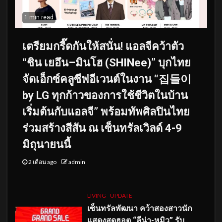
1 min read
เตรียมกรี๊ดกันให้สนั่น! แอลจีคว้าตัว
“ชิน เยอึน–มินโฮ (SHINee)” บุกไทย
จัดเอ็กซ์คลูซีฟอีเวนต์ในงาน “집들이
by LG ทุกก้าวของการใช้ชีวิตในบ้าน
เริ่มต้นกับแอลจี” พร้อมทัพศิลปินไทย
ร่วมสร้างสีสัน ณ เซ็นทรัลเวิลด์ 4-9
มิถุนายนนี้
2 เดือน ago
admin
LIVING
UPDATE
เซ็นทรัลพัฒนา คว้าสองสาวนัก
แสดงสุดฮอต “ลีน่า-หมิว” รับ