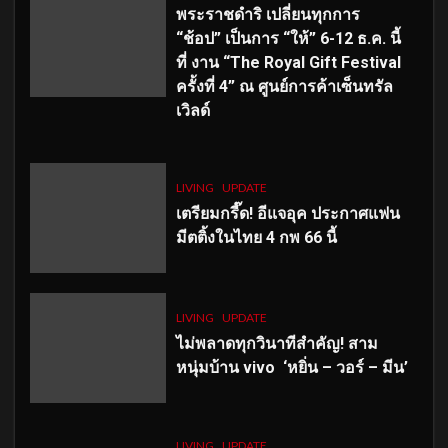
พระราชดำริ เปลี่ยนทุกการ
“ช้อป” เป็นการ “ให้” 6-12 ธ.ค. นี้
ที่ งาน “The Royal Gift Festival
ครั้งที่ 4” ณ ศูนย์การค้าเซ็นทรัล
เวิลด์
LIVING
UPDATE
เตรียมกรี๊ด! อีแจอุค ประกาศแฟน
มีตติ้งในไทย 4 กพ 66 นี้
LIVING
UPDATE
ไม่พลาดทุกวินาทีสำคัญ
! สาม
หนุ่มบ้าน vivo ‘หยิ่น – วอร์ – มีน’
LIVING
UPDATE