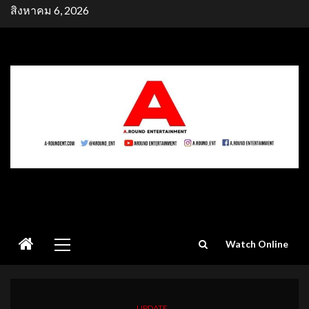
Skip
สิงหาคม 6, 2026
to
content
Primary
Watch Online
Menu
UPDATE