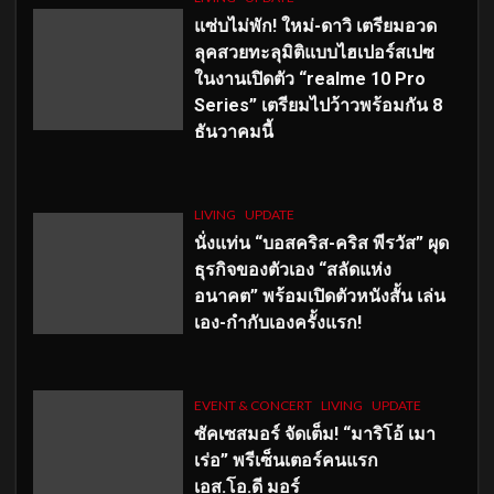
แซ่บไม่พัก! ใหม่-ดาวิ เตรียมอวด
ลุคสวยทะลุมิติแบบไฮเปอร์สเปซ
ในงานเปิดตัว “realme 10 Pro
Series” เตรียมไปว้าวพร้อมกัน 8
ธันวาคมนี้
LIVING
UPDATE
นั่งแท่น “บอสคริส-คริส พีรวัส” ผุด
ธุรกิจของตัวเอง “สลัดแห่ง
อนาคต” พร้อมเปิดตัวหนังสั้น เล่น
เอง-กำกับเองครั้งแรก!
EVENT & CONCERT
LIVING
UPDATE
ซัคเซสมอร์ จัดเต็ม
!
“มาริโอ้ เมา
เร่อ” พรีเซ็นเตอร์คนแรก
เอส
.โอ.ดี มอร์