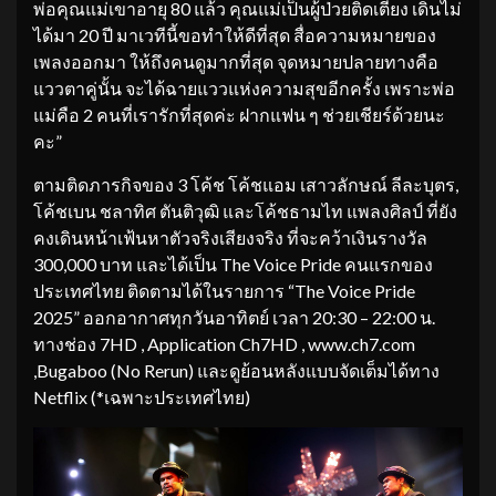
พ่อคุณแม่เขาอายุ 80 แล้ว คุณแม่เป็นผู้ป่วยติดเตียง เดินไม่
ได้มา 20 ปี มาเวทีนี้ขอทำให้ดีที่สุด สื่อความหมายของ
เพลงออกมา ให้ถึงคนดูมากที่สุด จุดหมายปลายทางคือ
แววตาคู่นั้น จะได้ฉายแววแห่งความสุขอีกครั้ง เพราะพ่อ
แม่คือ 2 คนที่เรารักที่สุดค่ะ ฝากแฟน ๆ ช่วยเชียร์ด้วยนะ
คะ”
ตามติดภารกิจของ 3 โค้ช โค้ชแอม เสาวลักษณ์ ลีละบุตร,
โค้ชเบน ชลาทิศ ตันติวุฒิ และโค้ชธามไท แพลงศิลป์ ที่ยัง
คงเดินหน้าเฟ้นหาตัวจริงเสียงจริง ที่จะคว้าเงินรางวัล
300,000 บาท และได้เป็น The Voice Pride คนแรกของ
ประเทศไทย ติดตามได้ในรายการ “The Voice Pride
2025” ออกอากาศทุกวันอาทิตย์ เวลา 20:30 – 22:00 น.
ทางช่อง 7HD , Application Ch7HD , www.ch7.com
,Bugaboo (No Rerun) และดูย้อนหลังแบบจัดเต็มได้ทาง
Netflix (*เฉพาะประเทศไทย)