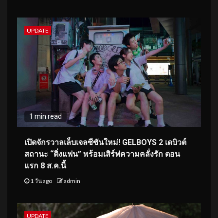
UPDATE
1 min read
เปิดจักรวาลเล็บเจลซีซันใหม่! GELBOYS 2 เดบิวต์
สถานะ “ติ่งแฟน” พร้อมเสิร์ฟความคลั่งรัก ตอน
แรก 8 ส.ค.นี้
1 วัน ago
admin
UPDATE