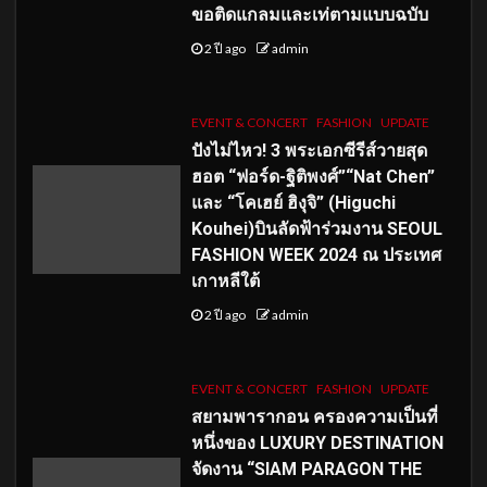
ขอติดแกลมและเท่ตามแบบฉบับ
2 ปี ago
admin
EVENT & CONCERT
FASHION
UPDATE
ปังไม่ไหว! 3 พระเอกซีรีส์วายสุด
ฮอต “ฟอร์ด-ฐิติพงศ์”“Nat Chen”
และ “โคเฮย์ ฮิงุจิ” (Higuchi
Kouhei)บินลัดฟ้าร่วมงาน SEOUL
FASHION WEEK 2024 ณ ประเทศ
เกาหลีใต้
2 ปี ago
admin
EVENT & CONCERT
FASHION
UPDATE
สยามพารากอน ครองความเป็นที่
หนึ่งของ LUXURY DESTINATION
จัดงาน “SIAM PARAGON THE