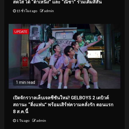
สดใส ได้ “ต้าเหนิง” และ “ณิชา” ร่วมเติมสีสัน
15 ชั่วโมง ago
admin
UPDATE
1 min read
เปิดจักรวาลเล็บเจลซีซันใหม่! GELBOYS 2 เดบิวต์
สถานะ “ติ่งแฟน” พร้อมเสิร์ฟความคลั่งรัก ตอนแรก
8 ส.ค.นี้
1 วัน ago
admin