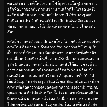
คอนเสิร์ต ทเวนตี้โฟว์เซเว่น โฟว์ยู เซเว่นโอทู) แทนความ
รู้สึกที่อยากบอกกับทุกคนว่า “นานแล้วที่ไม่ได้เจอ แต่ยัง
คงรัก คิดถึง และอยากมีเธอไปทุกวัน ไม่ว่าแฟนๆ จะมี
ศิลปินคนโปรดอีกกี่คน แต่เป๊กจะมีแค่แฟนคลับเสมอ จะ
พยายามทำทุกอย่างให้ดีที่สุดเพื่อทุกคน ไม่เคยไม่คิดถึง
กัน”
ครั้งนี้ความคิดถึงของเป็ก ผลิตโชค ได้ก่อตัวเป็นคอนเสิร์ต
ครั้งใหม่ ที่อบอวลไปด้วยความรักมากกว่าครั้งไหนๆ เริ่ม
ตั้งแต่การตั้งใจคิดและเลือกคำความหมายลึกซึ้งด้วยตัว
เอง เพื่อมาร้อยเรียงเป็นชื่อคอนเสิร์ตที่สามารถแทนความ
รู้สึกรักและความคิดถึงที่มีต่อแฟนคลับได้อย่างครบถ้วน
การปล่อยภาพบนเวทีจากคอนเสิร์ตครั้งก่อน พร้อมชื่อ
คอนเสิร์ตความหมายกินใจ และคำพูดหวานซึ้ง “ทำให้
เต็มที่ในทุกวัน เพราะรู้ว่าวันหนึ่งจะกลับมายืนบนเวทีนี้อีก
ครั้ง” เพื่อสื่อสารว่ายังคงคิดถึงทุกความทรงจำที่มีร่วมกับ
ทุกคนเสมอ ทำให้แฟนคลับปลื้มใจจนแฮชแท็กคอนเสิร์ต
ติดเทรนด์ X นานหลายชั่วโมง ต่อเนื่องด้วยการปล่อยภาพ
โปสเตอร์คอนเสิร์ตที่มาในลุคแปลกใหม่ น่าค้นหา สื่อถึง