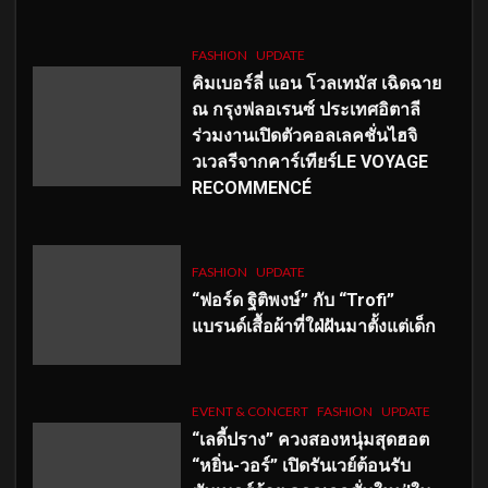
FASHION
UPDATE
คิมเบอร์ลี่ แอน โวลเทมัส เฉิดฉาย
ณ กรุงฟลอเรนซ์ ประเทศอิตาลี
ร่วมงานเปิดตัวคอลเลคชั่นไฮจิ
วเวลรีจากคาร์เทียร์LE VOYAGE
RECOMMENCÉ
FASHION
UPDATE
“ฟอร์ด ฐิติพงษ์” กับ “Trofi”
แบรนด์เสื้อผ้าที่ใฝ่ฝันมาตั้งแต่เด็ก
EVENT & CONCERT
FASHION
UPDATE
“เลดี้ปราง” ควงสองหนุ่มสุดฮอต
“หยิ่น-วอร์” เปิดรันเวย์ต้อนรับ