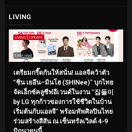
LIVING
LIVING
UPDATE
1 min read
เตรียมกรี๊ดกันให้สนั่น! แอลจีคว้าตัว
“ชิน เยอึน–มินโฮ (SHINee)” บุกไทย
จัดเอ็กซ์คลูซีฟอีเวนต์ในงาน “집들이
by LG ทุกก้าวของการใช้ชีวิตในบ้าน
เริ่มต้นกับแอลจี” พร้อมทัพศิลปินไทย
ร่วมสร้างสีสัน ณ เซ็นทรัลเวิลด์ 4-9
มิถุนายนนี้