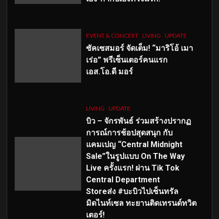
EVENT & CONCERT
LIVING
UPDATE
ซัคเซสมอร์ จัดเต็ม
!
“มาริโอ้ เมา
เร่อ” พรีเซ็นเตอร์คนแรก
เอส
.โอ.ดี มอร์
LIVING
UPDATE
บิว – จักรพันธ์ ร่วมสร้างปรากฏ
การณ์การช้อปสุดสนุก กับ
แคมเปญ “Central Midnight
Sale”ในรูปแบบ On The Way
Live ครั้งแรก! ผ่าน Tik Tok
Central Department
Storeส่ง #บะบิวไปเซ็นทรัล
มิดไนท์เซล ทะยานติดเทรนด์ทวิต
เตอร์!