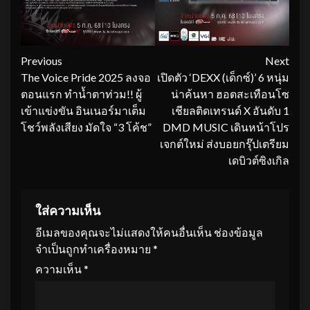
Continue
Previous
Next
The Voice Pride 2025 ลงจอ
เปิดตัว ‘DEXX (เด็กซ์)’ 6 หนุ่ม
Reading
ตอนแรก ทำน้ำตาท่วม!! ผู้
น่าค้นหา ฮอตสะเทือนโซ
เข้าแข่งขัน อินเนอร์มาเต็ม
เชียลติดเทรนด์ X อันดับ 1
โชว์พลังเสียง มัดใจ “3 โค้ช”
DMD MUSIC เดินหน้าโปร
เจกต์ใหม่ ส่งบอยกรุ๊ปเตรียม
เดบิวต์ซิงเกิล
ใส่ความเห็น
อีเมลของคุณจะไม่แสดงให้คนอื่นเห็น
ช่องข้อมูล
จำเป็นถูกทำเครื่องหมาย
*
ความเห็น
*