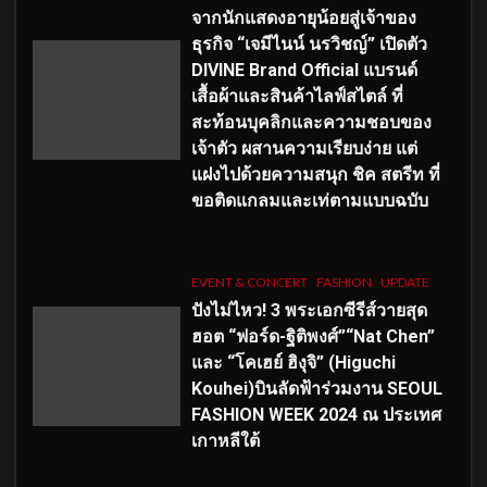
จากนักแสดงอายุน้อยสู่เจ้าของ
ธุรกิจ “เจมีไนน์ นรวิชญ์” เปิดตัว
DIVINE Brand Official แบรนด์
เสื้อผ้าและสินค้าไลฟ์สไตล์ ที่
สะท้อนบุคลิกและความชอบของ
เจ้าตัว ผสานความเรียบง่าย แต่
แฝงไปด้วยความสนุก ชิค สตรีท ที่
ขอติดแกลมและเท่ตามแบบฉบับ
EVENT & CONCERT
FASHION
UPDATE
ปังไม่ไหว! 3 พระเอกซีรีส์วายสุด
ฮอต “ฟอร์ด-ฐิติพงศ์”“Nat Chen”
และ “โคเฮย์ ฮิงุจิ” (Higuchi
Kouhei)บินลัดฟ้าร่วมงาน SEOUL
FASHION WEEK 2024 ณ ประเทศ
เกาหลีใต้