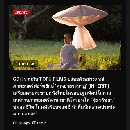
UPDATE
1 min read
GDH ร่วมกับ TOFU FILMS ปล่อยตัวอย่างแรก!
ภาพยนตร์ฟอร์มยักษ์ ‘คุณยายวรนาฏ’ (INHERIT)
เตรียมคายตะขาบหนังไทยในรอบปฐมทัศน์โลก ณ
เทศกาลภาพยนตร์นานาชาติโตรอนโต “จุ๋ย วรัทยา”
ทุ่มสุดชีวิต โกนหัวรับบทแม่ชี นำทีมนักแสดงประชัน
ความสยอง!
1 วัน ago
admin