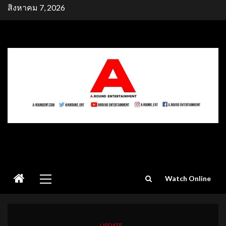
Skip
สิงหาคม 7, 2026
to
content
Primary
Watch Online
Menu
UPDATE