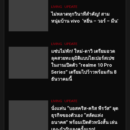
LIVING
UPDATE
ไม่พลาดทุกวินาทีสำคัญ
! สาม
หนุ่มบ้าน vivo ‘หยิ่น – วอร์ – มีน’
LIVING
UPDATE
แซ่บไม่พัก! ใหม่-ดาวิ เตรียมอวด
ลุคสวยทะลุมิติแบบไฮเปอร์สเปซ
ในงานเปิดตัว “realme 10 Pro
Series” เตรียมไปว้าวพร้อมกัน 8
ธันวาคมนี้
LIVING
UPDATE
นั่งแท่น “บอสคริส-คริส พีรวัส” ผุด
ธุรกิจของตัวเอง “สลัดแห่ง
อนาคต” พร้อมเปิดตัวหนังสั้น เล่น
เอง-กำกับเองครั้งแรก!