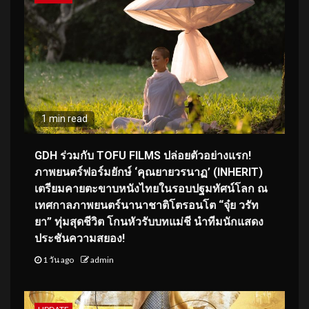
1 min read
GDH ร่วมกับ TOFU FILMS ปล่อยตัวอย่างแรก!
ภาพยนตร์ฟอร์มยักษ์ ‘คุณยายวรนาฏ’ (INHERIT)
เตรียมคายตะขาบหนังไทยในรอบปฐมทัศน์โลก ณ
เทศกาลภาพยนตร์นานาชาติโตรอนโต “จุ๋ย วรัท
ยา” ทุ่มสุดชีวิต โกนหัวรับบทแม่ชี นำทีมนักแสดง
ประชันความสยอง!
1 วัน ago
admin