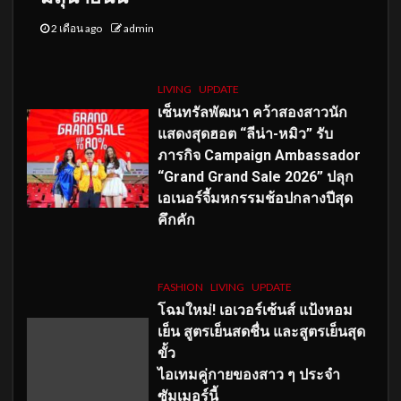
2 เดือน ago
admin
LIVING
UPDATE
เซ็นทรัลพัฒนา คว้าสองสาวนัก
แสดงสุดฮอต “ลีน่า-หมิว” รับ
ภารกิจ Campaign Ambassador
“Grand Grand Sale 2026” ปลุก
เอเนอร์จี้มหกรรมช้อปกลางปีสุด
คึกคัก
FASHION
LIVING
UPDATE
โฉมใหม่
! เอเวอร์เซ้นส์ แป้งหอม
เย็น สูตรเย็นสดชื่น และสูตรเย็นสุด
ขั้ว
ไอเทมคู่กายของสาว ๆ ประจำ
ซัมเมอร์นี้