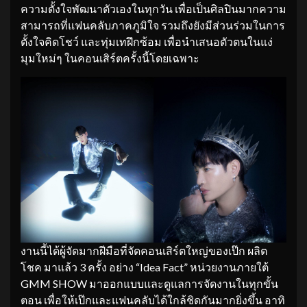
ความตั้งใจพัฒนาตัวเองในทุกวัน เพื่อเป็นศิลปินมากความ
สามารถที่แฟนคลับภาคภูมิใจ รวมถึงยังมีส่วนร่วมในการ
ตั้งใจคิดโชว์ และทุ่มเทฝึกซ้อม เพื่อนำเสนอตัวตนในแง่
มุมใหม่ๆ ในคอนเสิร์ตครั้งนี้โดยเฉพาะ
งานนี้ได้ผู้จัดมากฝีมือที่จัดคอนเสิร์ตใหญ่ของเป๊ก ผลิต
โชค มาแล้ว 3 ครั้ง อย่าง “Idea Fact” หน่วยงานภายใต้
GMM SHOW มาออกแบบและดูแลการจัดงานในทุกขั้น
ตอน เพื่อให้เป๊กและแฟนคลับได้ใกล้ชิดกันมากยิ่งขึ้น อาทิ