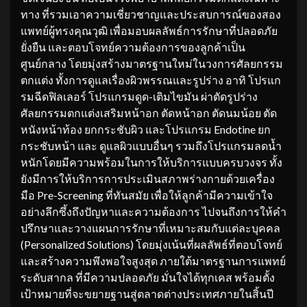
ทาง ที่รวมเอาความเชี่ยวชาญและประสบการณ์ของสอง
แพทย์ผู้ทรงคุณวุฒิ เพื่อมอบผลลัพธ์การรักษาที่ปลอดภัย
ยั่งยืน และตอบโจทย์ความต้องการของลูกค้าเป็น
ศูนย์กลาง โดยมุ่งสร้างมาตรฐานใหม่ในวงการศัลยกรรม
ตกแต่ง ทั้งการดูแลเรื่องผิวพรรณและรูปร่าง อาทิ โปรแก
รมฉีดฟิลเลอร์ โปรแกรมดูด-เติมไขมัน ผ่าตัดรูปร่าง
ศัลยกรรมตกแต่งเสริมหน้าอก ตัดหน้าอก ตัดนมน้อย ตัด
หนังหน้าท้อง ยกกระชับผิว และโปรแกรม Endotine ยก
กระชับหน้า และ ดูแลผิวแบบอื่นๆ รวมถึงโปรแกรมลดน้ำ
หนักโดยมีความพร้อมในการให้บริการแบบครบวงจร ทั้ง
ยังมีการให้บริการการประเมินสภาพร่างกายด้วยเครื่อง
มือ Pre-Screening ที่ทันสมัย เพื่อให้ลูกค้ามีความเข้าใจ
อย่างลึกซึ้งถึงปัญหาและความต้องการ ไปจนถึงการให้คำ
ปรึกษาและวางแผนการรักษาที่เหมาะสมกับแต่ละบุคคล
(Personalized Solutions) โดยมุ่งเน้นที่ผลลัพธ์ที่ตอบโจทย์
และสร้างความพึงพอใจสูงสุด ภายใต้มาตรฐานการแพทย์
ระดับสากล ที่มีความปลอดภัย มั่นใจได้ทุกเคส พร้อมตั้ง
เป้าหมายที่จะขยายฐานสู่ตลาดต่างประเทศภายในสิ้นปี