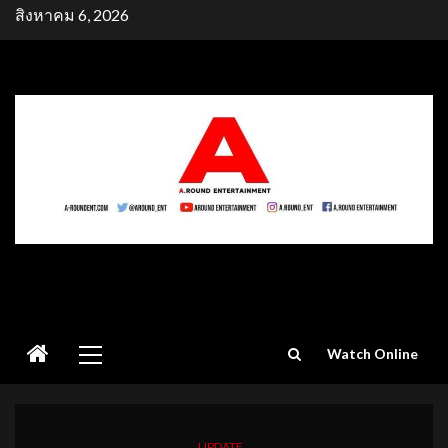
Skip
สิงหาคม 6, 2026
to
content
Primary
Watch Online
Menu
UPDATE