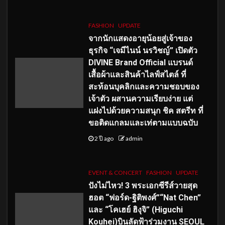
FASHION
UPDATE
จากนักแสดงอายุน้อยสู่เจ้าของ
ธุรกิจ “เจมีไนน์ นรวิชญ์” เปิดตัว
DIVINE Brand Official แบรนด์
เสื้อผ้าและสินค้าไลฟ์สไตล์ ที่
สะท้อนบุคลิกและความชอบของ
เจ้าตัว ผสานความเรียบง่าย แต่
แฝงไปด้วยความสนุก ชิค สตรีท ที่
ขอติดแกลมและเท่ตามแบบฉบับ
2 ปี ago
admin
EVENT & CONCERT
FASHION
UPDATE
ปังไม่ไหว! 3 พระเอกซีรีส์วายสุด
ฮอต “ฟอร์ด-ฐิติพงศ์”“Nat Chen”
และ “โคเฮย์ ฮิงุจิ” (Higuchi
Kouhei)บินลัดฟ้าร่วมงาน SEOUL