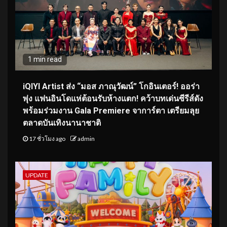
1 min read
iQIYI Artist ส่ง “มอส ภาณุวัฒน์” โกอินเตอร์! ออร่า
พุ่ง แฟนอินโดแห่ต้อนรับห้างแตก! คว้าบทเด่นซีรีส์ดัง
พร้อมร่วมงาน Gala Premiere จาการ์ตา เตรียมลุย
ตลาดบันเทิงนานาชาติ
17 ชั่วโมง ago
admin
UPDATE