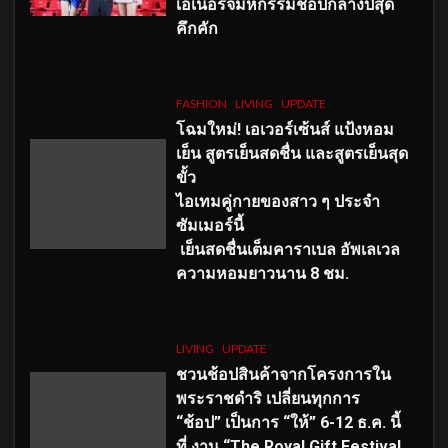
เอเนอร์จี้มหกรรมช้อปกลางปีสุด
คึกคัก
FASHION
LIVING
UPDATE
โฉมใหม่
! เอเวอร์เซ้นส์ แป้งหอม
เย็น สูตรเย็นสดชื่น และสูตรเย็นสุด
ขั้ว
ไอเทมคู่กายของสาว ๆ ประจำ
ซัมเมอร์นี้
เย็นสดชื่นเต็มคาราเบล อัพเลเวล
ความหอมยาวนาน
8
ชม.
LIVING
UPDATE
ชวนช้อปสินค้าจากโครงการใน
พระราชดำริ เปลี่ยนทุกการ
“ช้อป” เป็นการ “ให้” 6-12 ธ.ค. นี้
ที่ งาน “The Royal Gift Festival