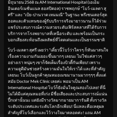
มิถุนายน 2568 ณ AM International Hospital (เอเอ็ม
อินเตอร์เนชั่นแนล ฮอสปิตอล) ราชพฤกษ์ “โบว์-เมลดา สุ
ศรี” และ “เป้ย-ปานวาด เหมมณี” ในฐานะ พรีเซนเตอร์สุด
ฮอตและตัวแทนของผู้รับบริการจริงมายาวนาน ก็ได้ร่วม
แชร์ประสบการณ์ความสวยระดับเฟิร์สคลาสที่ได้รับการ
บริการจากโรงพยาบาลที่เหนือระดับ และพร้อมเป็นกระ
บอกเสียงสะท้อนถึงผลลัพธ์ที่โดดเด่นและเป็นธรรมชาติ
โบว์-เมลดา สุศรี เผยว่า “เดี๋ยวนี้โบว์ว่าใครๆ ก็หันมาสนใจ
เรื่องความงามกันเยอะขึ้นมากๆ เลยนะ ไม่ใช่แค่สาวๆ
อย่างเรา หนุ่มๆ เขาก็จัดเต็มเรื่องบิวตี้กันเพียบ! เพราะ
ความดูดีมันช่วยสร้างความมั่นใจให้เราได้ และที่สำคัญ
เลยนะ โบว์เป็นลูกค้าคุณหมอเมฆมานานมากๆๆๆ ตั้งแต่
สมัย Doctor Mek Clinic เลยค่ะ พอมาเป็น AM
International Hospital โบว์ก็ยังมั่นใจคูณสองไปเลย! ที่นี่
ไม่ได้มีแค่คุณหมอที่เก่ง มีชื่อเสียงและประสบการณ์แน่น
ปึ้กเท่านั้นนะ แต่ยังมีรางวัลมากมายมาการันตี ทั้งรางวัล
ระดับประเทศและระดับโลกอีกเพียบ! นี่แหละคือเหตุผล
สำคัญที่โบว์เลือกและไว้วางใจมาตลอดค่ะ! แถม AM