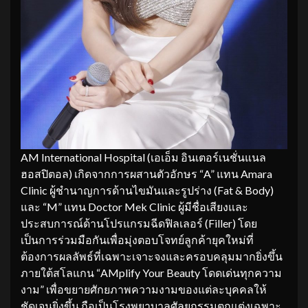
AM International Hospital (เอเอ็ม อินเตอร์เนชั่นแนล
ฮอสปิตอล) เกิดจากการผสานตัวอักษร “A” แทน Amara
Clinic ผู้ชำนาญการด้านไขมันและรูปร่าง (Fat & Body)
และ “M” แทน Doctor Mek Clinic ผู้มีชื่อเสียงและ
ประสบการณ์ด้านโปรแกรมฉีดฟิลเลอร์ (Filler) โดย
เป็นการร่วมมือกันเพื่อมุ่งตอบโจทย์ลูกค้ายุคใหม่ที่
ต้องการผลลัพธ์ที่เฉพาะเจาะจงและครอบคลุมมากยิ่งขึ้น
ภายใต้สโลแกน “AMplify Your Beauty โดดเด่นทุกความ
งาม” เพื่อขยายศักยภาพความงามของแต่ละบุคคลให้
ชัดเจนยิ่งขึ้น ถือเป็นโรงพยาบาลศัลยกรรมตกแต่งเฉพาะ