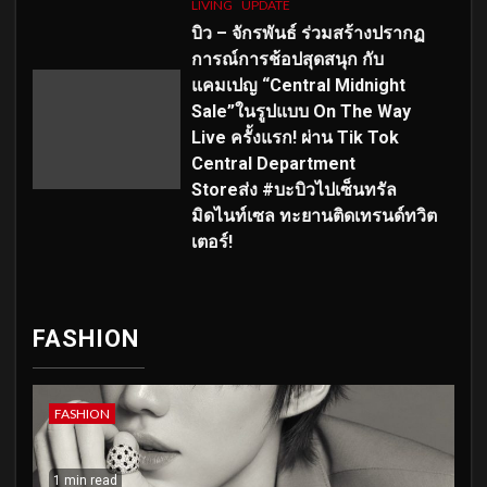
LIVING
UPDATE
บิว – จักรพันธ์ ร่วมสร้างปรากฏ
การณ์การช้อปสุดสนุก กับ
แคมเปญ “Central Midnight
Sale”ในรูปแบบ On The Way
Live ครั้งแรก! ผ่าน Tik Tok
Central Department
Storeส่ง #บะบิวไปเซ็นทรัล
มิดไนท์เซล ทะยานติดเทรนด์ทวิต
เตอร์!
FASHION
FASHION
1 min read