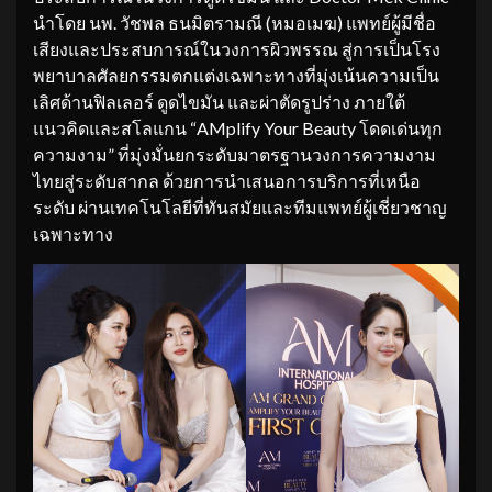
นำโดย นพ. วัชพล ธนมิตรามณี (หมอเมฆ) แพทย์ผู้มีชื่อ
เสียงและประสบการณ์ในวงการผิวพรรณ สู่การเป็นโรง
พยาบาลศัลยกรรมตกแต่งเฉพาะทางที่มุ่งเน้นความเป็น
เลิศด้านฟิลเลอร์ ดูดไขมัน และผ่าตัดรูปร่าง ภายใต้
แนวคิดและสโลแกน “AMplify Your Beauty โดดเด่นทุก
ความงาม” ที่มุ่งมั่นยกระดับมาตรฐานวงการความงาม
ไทยสู่ระดับสากล ด้วยการนำเสนอการบริการที่เหนือ
ระดับ ผ่านเทคโนโลยีที่ทันสมัยและทีมแพทย์ผู้เชี่ยวชาญ
เฉพาะทาง