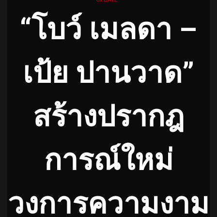
“โบว์ เมลดา –
เป้ย ปานวาด”
สร้างปรากฎ
การณ์ใหม่
วงการความงาม