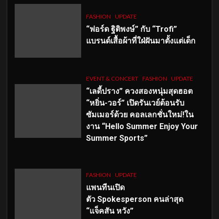
FASHION
UPDATE
“ฟอร์ด ฐิติพงษ์” กับ “Trofi”
แบรนด์เสื้อผ้าที่ใฝ่ฝันมาตั้งแต่เด็ก
EVENT & CONCERT
FASHION
UPDATE
“เลดี้ปราง” ควงสองหนุ่มสุดฮอต
“หยิ่น-วอร์” เปิดรันเวย์ต้อนรับ
ซัมเมอร์ด้วย คอลเลกชั่นใหม่!ใน
งาน “Hello Summer Enjoy Your
Summer Sports”
FASHION
UPDATE
แพนทีนเปิด
ตัว
Spokesperson คนล่าสุด
“แจ็คสัน หวัง”