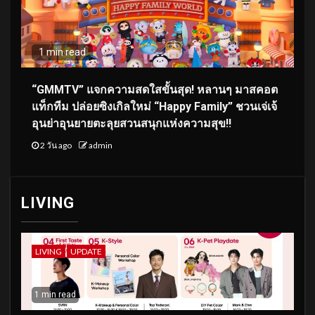
1 min read
“GMMTV” แจกความสดใสขั้นสุด! หลานๆ มาสคอต
แท็กทีม ปล่อยซิงเกิลใหม่ “Happy Family” ชวนเจ่เจ้
อุนย่าอุนยายตะลุยสวนสนุกแห่งความสุข!!
2 วัน ago
admin
LIVING
LIVING
UPDATE
1 min read