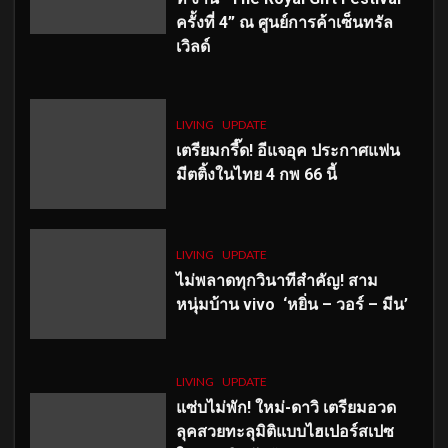
ครั้งที่ 4” ณ ศูนย์การค้าเซ็นทรัล
เวิลด์
LIVING
UPDATE
เตรียมกรี๊ด! อีแจอุค ประกาศแฟน
มีตติ้งในไทย 4 กพ 66 นี้
LIVING
UPDATE
ไม่พลาดทุกวินาทีสำคัญ
! สาม
หนุ่มบ้าน vivo ‘หยิ่น – วอร์ – มีน’
LIVING
UPDATE
แซ่บไม่พัก! ใหม่-ดาวิ เตรียมอวด
ลุคสวยทะลุมิติแบบไฮเปอร์สเปซ