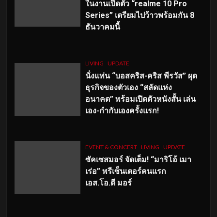
ในงานเปิดตัว “realme 10 Pro
Series” เตรียมไปว้าวพร้อมกัน 8
ธันวาคมนี้
LIVING
UPDATE
นั่งแท่น “บอสคริส-คริส พีรวัส” ผุด
ธุรกิจของตัวเอง “สลัดแห่ง
อนาคต” พร้อมเปิดตัวหนังสั้น เล่น
เอง-กำกับเองครั้งแรก!
EVENT & CONCERT
LIVING
UPDATE
ซัคเซสมอร์ จัดเต็ม
!
“มาริโอ้ เมา
เร่อ” พรีเซ็นเตอร์คนแรก
เอส
.โอ.ดี มอร์