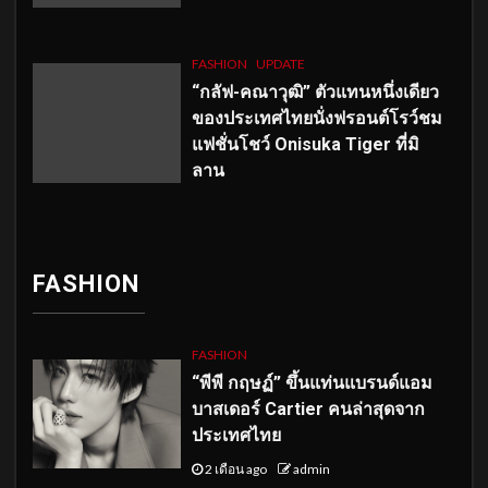
FASHION
UPDATE
“กลัฟ-คณาวุฒิ” ตัวแทนหนึ่งเดียว
ของประเทศไทยนั่งฟรอนต์โรว์ชม
แฟชั่นโชว์ Onisuka Tiger ที่มิ
ลาน
FASHION
FASHION
“พีพี กฤษฏ์” ขึ้นแท่นแบรนด์แอม
บาสเดอร์ Cartier คนล่าสุดจาก
ประเทศไทย
2 เดือน ago
admin