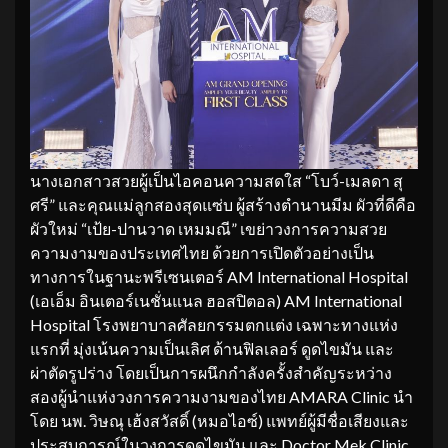
นางเอกสาวสวยผู้เป็นไอคอนความสดใส “โบว์-เมลดา สุ
ศรี” และคุณแม่ลูกสองสุดแซ่บ ผู้สร้างตำนานมีม ผัวที่ดีคือ
ผัวใหม่ “เป้ย-ปานวาด เหมมณี” เขย่าวงการความสวย
ความงามของประเทศไทย ด้วยการเปิดตัวอย่างเป็น
ทางการในฐานะพรีเซนเตอร์ AM International Hospital
(เอเอ็ม อินเตอร์เนชั่นแนล ฮอสปิตอล) AM International
Hospital โรงพยาบาลศัลยกรรมตกแต่ง เฉพาะทางแห่ง
แรกที่ มุ่งเน้นความเป็นเลิศ ด้านฟิลเลอร์ ดูดไขมัน และ
ผ่าตัดรูปร่าง โดยเป็นการผนึกกำลังครั้งสำคัญระหว่าง
สองผู้นำแห่งวงการความงามของไทย AMARA Clinic นำ
โดย นพ. วิษณุ เฮ้งสวัสดิ์ (หมอไอซ์) แพทย์ผู้มีชื่อเสียงและ
ประสบการณ์ในวงการดูดไขมัน และ Doctor Mek Clinic