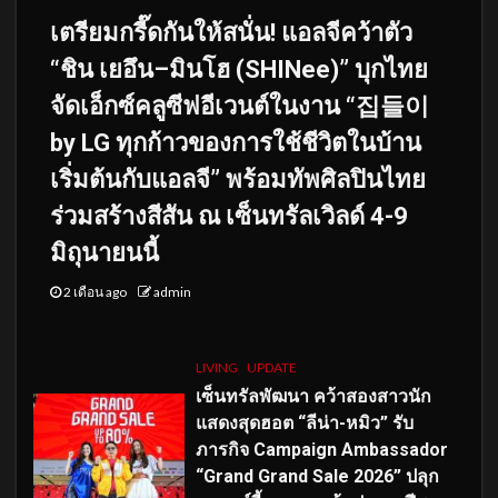
เตรียมกรี๊ดกันให้สนั่น! แอลจีคว้าตัว
“ชิน เยอึน–มินโฮ (SHINee)” บุกไทย
จัดเอ็กซ์คลูซีฟอีเวนต์ในงาน “집들이
by LG ทุกก้าวของการใช้ชีวิตในบ้าน
เริ่มต้นกับแอลจี” พร้อมทัพศิลปินไทย
ร่วมสร้างสีสัน ณ เซ็นทรัลเวิลด์ 4-9
มิถุนายนนี้
2 เดือน ago
admin
LIVING
UPDATE
เซ็นทรัลพัฒนา คว้าสองสาวนัก
แสดงสุดฮอต “ลีน่า-หมิว” รับ
ภารกิจ Campaign Ambassador
“Grand Grand Sale 2026” ปลุก