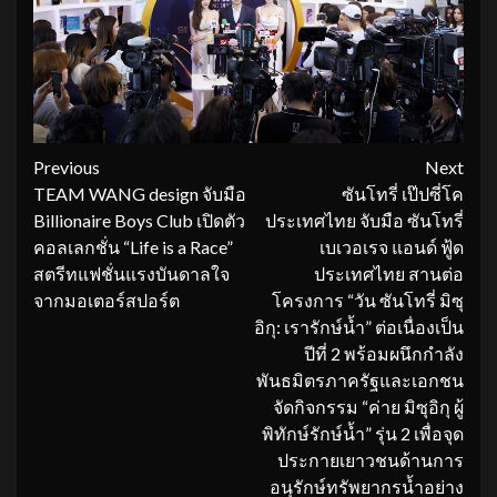
Continue
Previous
Next
TEAM WANG design จับมือ
ซันโทรี่ เป๊ปซี่โค
Reading
Billionaire Boys Club เปิดตัว
ประเทศไทย จับมือ ซันโทรี่
คอลเลกชั่น “Life is a Race”
เบเวอเรจ แอนด์ ฟู้ด
สตรีทแฟชั่นแรงบันดาลใจ
ประเทศไทย สานต่อ
จากมอเตอร์สปอร์ต
โครงการ “วัน ซันโทรี่ มิซุ
อิกุ: เรารักษ์น้ำ” ต่อเนื่องเป็น
ปีที่ 2 พร้อมผนึกกำลัง
พันธมิตรภาครัฐและเอกชน
จัดกิจกรรม “ค่าย มิซุอิกุ ผู้
พิทักษ์รักษ์น้ำ” รุ่น 2 เพื่อจุด
ประกายเยาวชนด้านการ
อนุรักษ์ทรัพยากรน้ำอย่าง