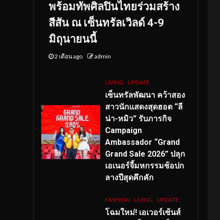
พร้อมทัพศิลปินไทยร่วมสร้าง
สีสัน ณ เซ็นทรัลเวิลด์ 4-9
มิถุนายนนี้
2 เดือน ago
admin
LIVING
UPDATE
เซ็นทรัลพัฒนา คว้าสอง
สาวนักแสดงสุดฮอต “ลี
น่า-หมิว” รับภารกิจ
Campaign
Ambassador “Grand
Grand Sale 2026” ปลุก
เอเนอร์จี้มหกรรมช้อปก
ลางปีสุดคึกคัก
FASHION
LIVING
UPDATE
โฉมใหม่
! เอเวอร์เซ้นส์