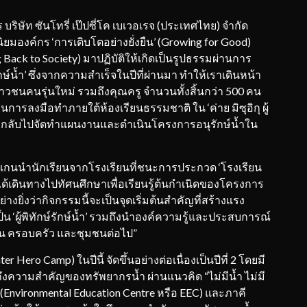
ริษัท ซันโทรี่ เป๊ปซี่โค เบเวอเรจ (ประเทศไทย) จำกัด
่านิยมองค์กร ‘การเติบโตอย่างยั่งยืน’ (Growing for Good)
Back to Society) มาปฏิบัติให้เกิดเป็นรูปธรรมผ่านการ
รักษ์น้ำ’ ซึ่งจากความสำเร็จในปีที่ผ่านมา ทำให้เราเดินหน้า
นคนรุ่นใหม่ รวมถึงคุณครู จำนวนทั้งสิ้นกว่า 500 คน
นการลงมือทำภายใต้ห้องเรียนธรรมชาติ ใน ‘ค่าย มิซุอิกุ ผู้
่ได้รับกลับไปจัดทำแผนงานและดำเนินโครงการอนุรักษ์น้ำใน
แกนนำนักเรียนจากโรงเรียนที่ชนะการประกวด ‘โรงเรียน
จะได้เดินทางไปทัศนศึกษาเพื่อเรียนรู้ต้นกำเนิดของโครงการ
็นอย่างยิ่งว่ากิจกรรมนี้จะเป็นจุดเริ่มต้นสำคัญที่สร้างแรง
‘ผู้พิทักษ์รักษ์น้ำ’ รวมถึงนำองค์ความรู้และประสบการณ์
รียน ครอบครัว และชุมชนต่อไป”
ater Hero Camp) ในปีนี้ จัดขึ้นอย่างต่อเนื่องเป็นปีที่ 2 โดยมี
ึงความสำคัญของทรัพยากรน้ำ ผ่านแนวคิด “ไม่มีน้ำ ไม่มี
 (Environmental Education Centre หรือ EEC) และภาคี