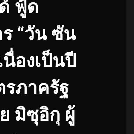
์ ฟู้ด
 “วัน ซัน
เนื่องเป็นปี
ิตรภาครัฐ
ิซุอิกุ ผู้