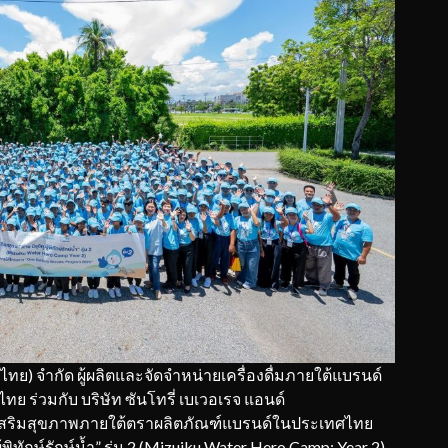
ทศไทย) จำกัด ผู้ผลิตและจัดจำหน่ายเครื่องดื่มภายใต้แบรนด์
ย ร่วมกับ บริษัท ซันโทรี่ เบเวอเรจ แอนด์
รเสริมสุขภาพภายใต้ตราผลิตภัณฑ์แบรนด์ในประเทศไทย
้พิทักษ์รักษ์น้ำ” รุ่น 2 (Mizuiku Water Hero Camp: Year 2)