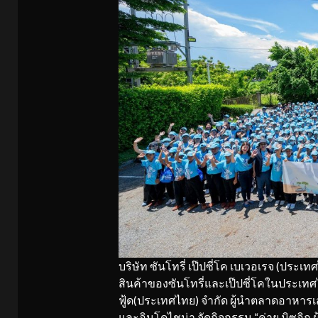
บริษัท ซันโทรี่ เป๊ปซี่โค เบเวอเรจ (ประเ
สินค้าของซันโทรี่และเป๊ปซี่โคในประเทศไท
ฟู้ด(ประเทศไทย) จำกัด ผู้นำตลาดอาหา
และอินโดไชน่า จัดกิจกรรม “ค่าย มิซุอิกุ ผู