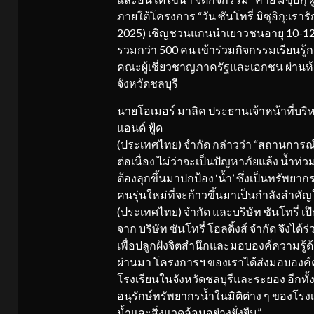
ภายใต้โครงการ “วัน ซันโทรี่ มิซุอิกุ:เรา
2025) เชิญชวนแกนนำเยาวชนอายุ 10-12 ป
รวมกว่า 500 คน เข้าร่วมกิจกรรมเรียนรู้ก
คณะผู้เชี่ยวชาญภาครัฐและเอกชน ผ่านห้อ
จังหวัดชลบุรี
นายโอเมอร์ มาลิค ประธานเจ้าหน้าที่บริ
แอนด์ ฟู้ด
(ประเทศไทย) จำกัด กล่าวว่า “สถานการ
ต่อเนื่อง ไม่ว่าจะเป็นปัญหาภัยแล้ง น้ำ
ต้องลุกขึ้นมาปกป้อง ‘น้ำ’ ซึ่งเป็นทรัพย
คนรุ่นใหม่ที่จะก้าวขึ้นมาเป็นกำลังสำคัญใ
(ประเทศไทย) จำกัด และบริษัท ซันโทรี่ เ
จาก บริษัท ซันโทรี่ โฮลดิ้งส์ จำกัด จึงได้ร
เพื่อปลูกฝังจิตสำนึกและมอบองค์ความรู้ด
ผ่านมา โครงการฯ ของเราได้ส่งมอบองค์ค
โรงเรียนในจังหวัดชลบุรีและระยอง อีก
อนุรักษ์ทรัพยากรน้ำในมิติต่าง ๆ ของโรง
น้ำและสิ่งแวดล้อมอย่างยั่งยืน”