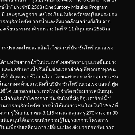
รักษ์น้ำ” ประจำปี 2568 (One Suntory Mizuiku Program
ี และคุณครู จาก 30 โรงเรียนในจังหวัดชลบุรีและระยอง
ารอนุรักษ์ทรัพยากรน้ำและสิ่งแวดล้อมอย่างยั่งยืน จาก
งเรียนธรรมชาติ ระหว่างวันที่ 9-11 มิถุนายน 2568 ณ
หาร ประเทศไทยและอินโดไชน่า บริษัท ซันโทรี่ เบเวอเรจ
ณ์ด้านทรัพยากรน้ำในประเทศไทยทวีความรุนแรงขึ้นอย่าง
ท่วม และมลพิษทางน้ำ จึงเป็นช่วงเวลาสำคัญที่พวกเราทุกคน
ากรที่สำคัญต่อทุกชีวิตบนโลก โดยเฉพาะอย่างยิ่งกลุ่มเยาวชน
นอนาคต ด้วยแนวคิดนี้ บริษัท ซันโทรี่ เบเวอเรจ แอนด์ ฟู้ด
ป๊ปซี่โค เบเวอเรจ (ประเทศไทย) จำกัด พร้อมการสนับสนุน
่วมมือกันจัดทำโครงการ ‘วัน ซันโทรี่ มิซุอิกุ: เรารักษ์น้ำ’
้านการอนุรักษ์ทรัพยากรน้ำให้แก่เยาวชน โดยในปี 2567 ที่
วามรู้ให้แก่เยาวชน 8,115 คน และคุณครู 270 คน จาก 30
ทั้งสนับสนุนให้เยาวชนนำความรู้ไปบูรณาการโครงการ
เรียนเพื่อขับเคลื่อน การเปลี่ยนแปลงเชิงบวกต่อทรัพยากร