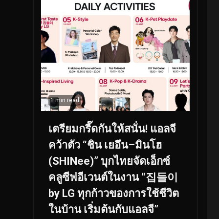
1 min read
เตรียมกรี๊ดกันให้สนั่น! แอลจี
คว้าตัว “ชิน เยอึน–มินโฮ
(SHINee)” บุกไทยจัดเอ็กซ์
คลูซีฟอีเวนต์ในงาน “집들이
by LG ทุกก้าวของการใช้ชีวิต
ในบ้าน เริ่มต้นกับแอลจี”