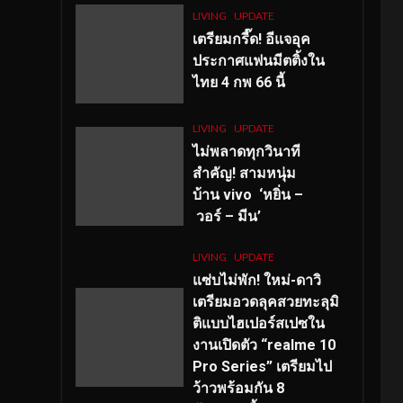
LIVING
UPDATE
เตรียมกรี๊ด! อีแจอุค
ประกาศแฟนมีตติ้งใน
ไทย 4 กพ 66 นี้
LIVING
UPDATE
ไม่พลาดทุกวินาที
สำคัญ
! สามหนุ่ม
บ้าน vivo ‘หยิ่น –
วอร์ – มีน’
LIVING
UPDATE
แซ่บไม่พัก! ใหม่-ดาวิ
เตรียมอวดลุคสวยทะลุมิ
ติแบบไฮเปอร์สเปซใน
งานเปิดตัว “realme 10
Pro Series” เตรียมไป
ว้าวพร้อมกัน 8