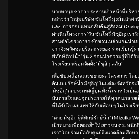
นายทานุจ ชาดา ประธานเจ้าหน้าที่บริหาร บ
กล่าวว่า “กลุ่มบริษัท ซันโทรี่ มุ่งมั่นนำค
และ ‘การตอบแทนกลับคืนสู่สังคม’ (Giving 
ดำเนินโครงการ ‘วัน ซันโทรี่ มิซุอิกุ: เรา
สานต่อโครงการฯ ชักชวนเหล่าแกนนำเยาวช
จากจังหวัดชลบุรีและระยอง ร่วมเรียนรู้ผ่า
พิทักษ์รักษ์น้ำ’ รุ่น 2 ก่อนนำความรู้ที
โรงเรียน พร้อมจัดตั้ง ‘มิซุอิกุ คลับ’
เพื่อขับเคลื่อนและขยายผลโครงการ โดย
ต้นแบบรักษ์น้ำ มิซุอิกุ’ ในแต่ละจังหวัด
‘มิซุอิกุ’ ณ ประเทศญี่ปุ่น ทั้งนี้ เราหวังเป
บันดาลใจและจุดประกายให้ทุกคนกลายเป็น 
ที่ได้รับไปเผยแพร่ให้กับเพื่อน ๆ ในโรงเ
“ค่าย มิซุอิกุ ผู้พิทักษ์รักษ์น้ำ” (Mizuiku W
เป้าหมายเพื่อตอกย้ำให้เยาวชน ตระหนักถ
เรา” โดยร่วมมือกับศูนย์สิ่งแวดล้อมศึกษา