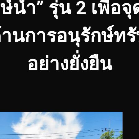
กษ์น้ำ” รุ่น 2 เพื่
านการอนุรักษ์ทร
อย่างยั่งยืน