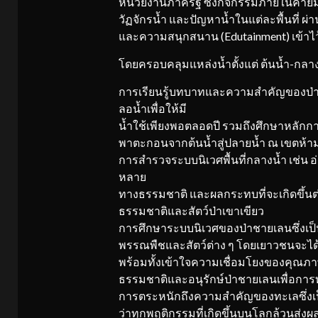
หน่วยงานภาครัฐ ซึ่งกิจกรรมภายในค่ายม
วัฏจักรน้ำ และปัญหาน้ำในแต่ละพื้นที่ ผ่
และความสนุกสนาน (Edutainment) เข้าไว้
โดยครอบคลุมแหล่งน้ำตั้งแต่ ต้นน้ำ-กลา
การเรียนรู้บทบาทและความสำคัญของป่าต
ลอนํ้าเพื่อให้มี
นํ้าใช้เพียงพอตลอดปี รวมถึงศึกษาหลัก
พาตะกอนจากต้นน้ำสู่ปลายน้ำ ณ เขตห้ามล
การสำรวจระบบนิเวศพื้นที่กลางน้ำ เช่น อ่
หลาย
ทางธรรมชาติ และผลกระทบที่จะเกิดขึ้นต่อส
ธรรมชาติและสัตว์ป่าเขาเขียว
การศึกษาระบบนิเวศของป่าชายเลนซึ่งเป็นพื้
พรรณพืชและสัตว์ต่าง ๆ โดยเยาวชนจะได้เ
พร้อมทั้งเข้าใจความเชื่อมโยงของคุณภาพน
ธรรมชาติและอนุรักษ์ป่าชายเลนเพื่อการท่
การตระหนักถึงความสำคัญของทะเลซึ่งเ
ว่าทุกพฤติกรรมที่เกิดขึ้นบนโลกล้วนส่