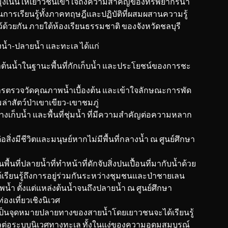
ุ่งเน้นให้เยาวชนเข้าใจถึงความสำคัญของทรัพยากรน้ำ
านการเรียนรู้ทั้งภาคทฤษฎีและปฏิบัติที่ผสมผสานความรู้
ด้วยกัน ภายใต้ห้องเรียนธรรมชาติ ของจังหวัดชลบุรี
งน้ำ-ปลายน้ำ และทะเล ได้แก่
้นน้ำในฐานะพื้นที่กักเก็บน้ำ และประโยชน์ของการชะ
การตรวจวัดคุณภาพน้ำเบื้องต้น และเข้าใจลักษณะการพัด
่าสัตว์ป่าเขาเขียว-เขาชมภู่
างเก็บน้ำ และพื้นที่ชุ่มน้ำ ที่มีความสำคัญต่อความหลาก
ิ่งมีชีวิตและมนุษย์หากไม่มีพื้นที่กลางน้ำ ณ ศูนย์ศึกษา
นที่ปลายน้ำที่ทำหน้าที่ดักจับสิ่งปนเปื้อนที่มากับน้ำด้วย
รียนรู้ถึงการอยู่ร่วมกันระหว่างชุมชนและป่าชายเลน
้ำ ตั้งแต่แหล่งต้นน้ำจนถึงปลายน้ำ ณ ศูนย์ศึกษา
องเที่ยวเชิงนิเวศ
ป็นจุดหมายปลายทางของสายน้ำโดยเยาวชนจะได้เรียนรู้
งผลต่อระบบนิเวศทางทะเล ทั้งในแง่ของความอุดมสมบูรณ์