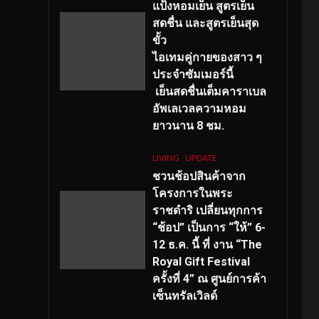
แป้งหอมเย็น สูตรเย็น
สดชื่น และสูตรเย็นสุด
ขั้ว
ไอเทมคู่กายของสาว ๆ
ประจำซัมเมอร์นี้
เย็นสดชื่นเต็มคาราเบล
อัพเลเวลความหอม
ยาวนาน
8
ชม.
LIVING
UPDATE
ชวนช้อปสินค้าจาก
โครงการในพระ
ราชดำริ เปลี่ยนทุกการ
“ช้อป” เป็นการ “ให้” 6-
12 ธ.ค. นี้ ที่ งาน “The
Royal Gift Festival
ครั้งที่ 4” ณ ศูนย์การค้า
เซ็นทรัลเวิลด์