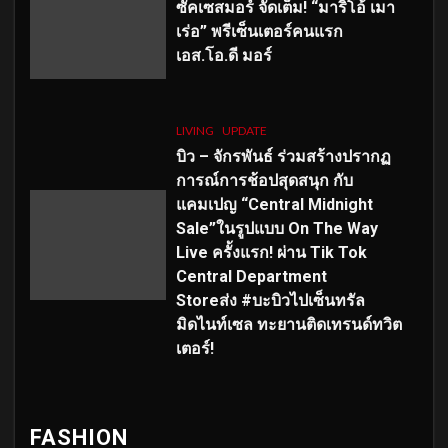
ซัคเซสมอร์ จัดเต็ม
!
“มาริโอ้ เมา
เร่อ” พรีเซ็นเตอร์คนแรก
เอส
.โอ.ดี มอร์
LIVING
UPDATE
บิว – จักรพันธ์ ร่วมสร้างปรากฏ
การณ์การช้อปสุดสนุก กับ
แคมเปญ “Central Midnight
Sale”ในรูปแบบ On The Way
Live ครั้งแรก! ผ่าน Tik Tok
Central Department
Storeส่ง #บะบิวไปเซ็นทรัล
มิดไนท์เซล ทะยานติดเทรนด์ทวิต
เตอร์!
FASHION