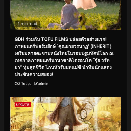
1 min read
GDH ร่วมกับ TOFU FILMS ปล่อยตัวอย่างแรก!
ภาพยนตร์ฟอร์มยักษ์ ‘คุณยายวรนาฏ’ (INHERIT)
เตรียมคายตะขาบหนังไทยในรอบปฐมทัศน์โลก ณ
เทศกาลภาพยนตร์นานาชาติโตรอนโต “จุ๋ย วรัท
ยา” ทุ่มสุดชีวิต โกนหัวรับบทแม่ชี นำทีมนักแสดง
ประชันความสยอง!
2 วัน ago
admin
UPDATE