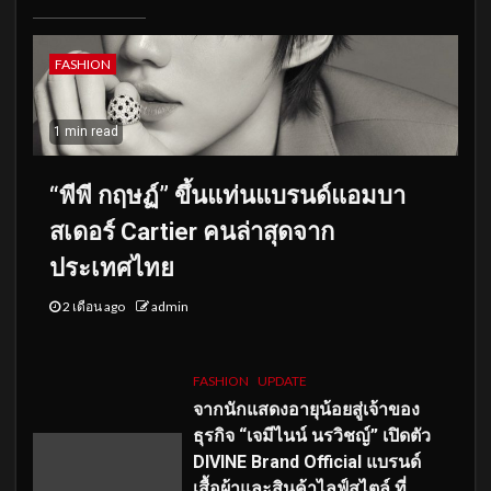
FASHION
1 min read
“พีพี กฤษฏ์” ขึ้นแท่นแบรนด์แอมบา
สเดอร์ Cartier คนล่าสุดจาก
ประเทศไทย
2 เดือน ago
admin
FASHION
UPDATE
จากนักแสดงอายุน้อยสู่เจ้าของ
ธุรกิจ “เจมีไนน์ นรวิชญ์” เปิดตัว
DIVINE Brand Official แบรนด์
เสื้อผ้าและสินค้าไลฟ์สไตล์ ที่