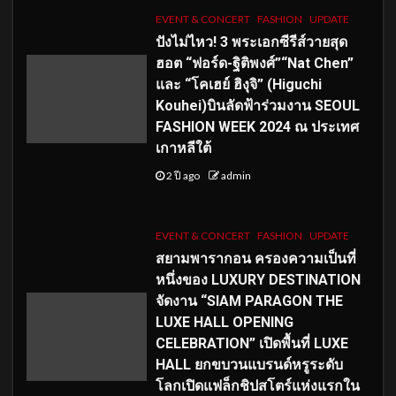
EVENT & CONCERT
FASHION
UPDATE
ปังไม่ไหว! 3 พระเอกซีรีส์วายสุด
ฮอต “ฟอร์ด-ฐิติพงศ์”“Nat Chen”
และ “โคเฮย์ ฮิงุจิ” (Higuchi
Kouhei)บินลัดฟ้าร่วมงาน SEOUL
FASHION WEEK 2024 ณ ประเทศ
เกาหลีใต้
2 ปี ago
admin
EVENT & CONCERT
FASHION
UPDATE
สยามพารากอน ครองความเป็นที่
หนึ่งของ LUXURY DESTINATION
จัดงาน “SIAM PARAGON THE
LUXE HALL OPENING
CELEBRATION” เปิดพื้นที่ LUXE
HALL ยกขบวนแบรนด์หรูระดับ
โลกเปิดแฟล็กชิปสโตร์แห่งแรกใน