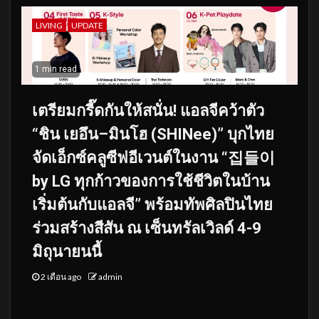
LIVING
UPDATE
1 min read
เตรียมกรี๊ดกันให้สนั่น! แอลจีคว้าตัว
“ชิน เยอึน–มินโฮ (SHINee)” บุกไทย
จัดเอ็กซ์คลูซีฟอีเวนต์ในงาน “집들이
by LG ทุกก้าวของการใช้ชีวิตในบ้าน
เริ่มต้นกับแอลจี” พร้อมทัพศิลปินไทย
ร่วมสร้างสีสัน ณ เซ็นทรัลเวิลด์ 4-9
มิถุนายนนี้
2 เดือน ago
admin