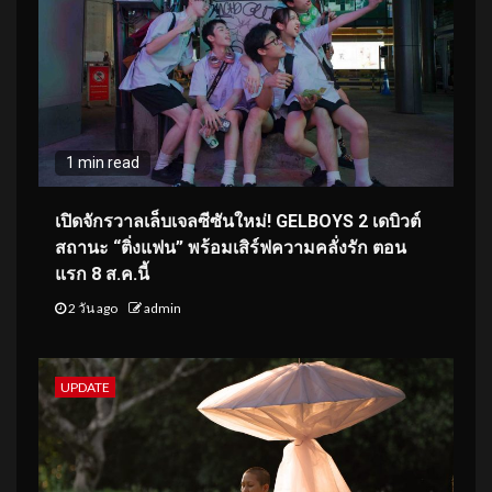
1 min read
เปิดจักรวาลเล็บเจลซีซันใหม่! GELBOYS 2 เดบิวต์
สถานะ “ติ่งแฟน” พร้อมเสิร์ฟความคลั่งรัก ตอน
แรก 8 ส.ค.นี้
2 วัน ago
admin
UPDATE