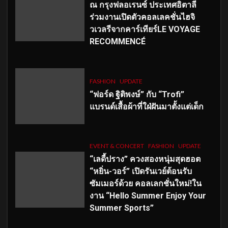
ณ กรุงฟลอเรนซ์ ประเทศอิตาลี
ร่วมงานเปิดตัวคอลเลคชั่นไฮจิ
วเวลรีจากคาร์เทียร์LE VOYAGE
RECOMMENCÉ
FASHION
UPDATE
“ฟอร์ด ฐิติพงษ์” กับ “Trofi”
แบรนด์เสื้อผ้าที่ใฝ่ฝันมาตั้งแต่เด็ก
EVENT & CONCERT
FASHION
UPDATE
“เลดี้ปราง” ควงสองหนุ่มสุดฮอต
“หยิ่น-วอร์” เปิดรันเวย์ต้อนรับ
ซัมเมอร์ด้วย คอลเลกชั่นใหม่!ใน
งาน “Hello Summer Enjoy Your
Summer Sports”