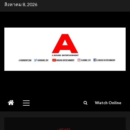
Skip
สิงหาคม 8, 2026
to
content
Primary
Watch Online
Menu
UPDATE