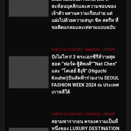
สะท้อนบุคลิกและความชอบของ
เจ้าตัว ผสานความเรียบง่าย แต่
แฝงไปด้วยความสนุก ชิค สตรีท ที่
ขอติดแกลมและเท่ตามแบบฉบับ
EVENT & CONCERT
FASHION
UPDATE
ปังไม่ไหว! 3 พระเอกซีรีส์วายสุด
ฮอต “ฟอร์ด-ฐิติพงศ์”“Nat Chen”
และ “โคเฮย์ ฮิงุจิ” (Higuchi
Kouhei)บินลัดฟ้าร่วมงาน SEOUL
FASHION WEEK 2024 ณ ประเทศ
เกาหลีใต้
EVENT & CONCERT
FASHION
UPDATE
สยามพารากอน ครองความเป็นที่
หนึ่งของ LUXURY DESTINATION