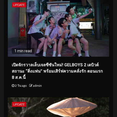
UPDATE
1 min read
เปิดจักรวาลเล็บเจลซีซันใหม่! GELBOYS 2 เดบิวต์
สถานะ “ติ่งแฟน” พร้อมเสิร์ฟความคลั่งรัก ตอนแรก
8 ส.ค.นี้
2 วัน ago
admin
UPDATE