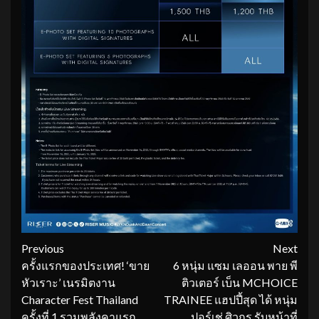
Continue
Previous
Next
ครั้งแรกของประเทศ! ‘ขาย
6 หนุ่ม แซม เลออน พาย พี
Reading
หัวเราะ’ เนรมิตงาน
ติวเตอร์ เบ็น MCHOICE
Character Fest Thailand
TRAINEE แฮปปี้สุด ได้ หนุ่ม
ครั้งที่ 1 รวมพลังคาแรก
ปอร์เช่ ศิวกร รับหน้าที่