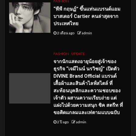
FASHION
“พีพี กฤษฏ์” ขึ้นแท่นแบรนด์แอม
บาสเดอร์ Cartier คนล่าสุดจาก
ประเทศไทย
2 เดือน ago
admin
FASHION
UPDATE
จากนักแสดงอายุน้อยสู่เจ้าของ
ธุรกิจ “เจมีไนน์ นรวิชญ์” เปิดตัว
DIVINE Brand Official แบรนด์
เสื้อผ้าและสินค้าไลฟ์สไตล์ ที่
สะท้อนบุคลิกและความชอบของ
เจ้าตัว ผสานความเรียบง่าย แต่
แฝงไปด้วยความสนุก ชิค สตรีท ที่
ขอติดแกลมและเท่ตามแบบฉบับ
2 ปี ago
admin