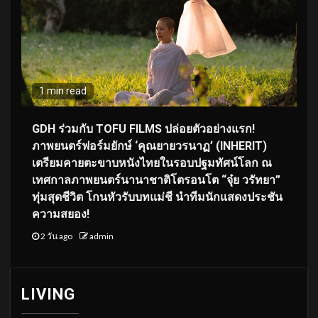
1 min read
GDH ร่วมกับ TOFU FILMS ปล่อยตัวอย่างแรก!
ภาพยนตร์ฟอร์มยักษ์ ‘คุณยายวรนาฏ’ (INHERIT)
เตรียมคายตะขาบหนังไทยในรอบปฐมทัศน์โลก ณ
เทศกาลภาพยนตร์นานาชาติโตรอนโต “จุ๋ย วรัทยา”
ทุ่มสุดชีวิต โกนหัวรับบทแม่ชี นำทีมนักแสดงประชัน
ความสยอง!
2 วัน ago
admin
LIVING