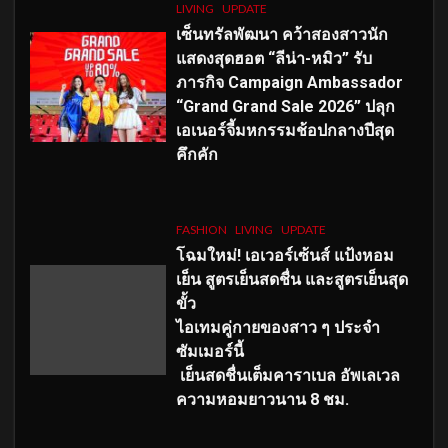
LIVING
UPDATE
เซ็นทรัลพัฒนา คว้าสองสาวนัก
แสดงสุดฮอต “ลีน่า-หมิว” รับ
ภารกิจ Campaign Ambassador
“Grand Grand Sale 2026” ปลุก
เอเนอร์จี้มหกรรมช้อปกลางปีสุด
คึกคัก
FASHION
LIVING
UPDATE
โฉมใหม่
! เอเวอร์เซ้นส์ แป้งหอม
เย็น สูตรเย็นสดชื่น และสูตรเย็นสุด
ขั้ว
ไอเทมคู่กายของสาว ๆ ประจำ
ซัมเมอร์นี้
เย็นสดชื่นเต็มคาราเบล อัพเลเวล
ความหอมยาวนาน
8
ชม.