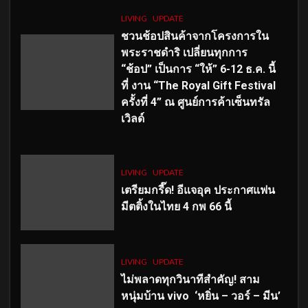
LIVING
UPDATE
ชวนช้อปสินค้าจากโครงการใน
พระราชดำริ เปลี่ยนทุกการ
“ช้อป” เป็นการ “ให้” 6-12 ธ.ค. นี้
ที่ งาน “The Royal Gift Festival
ครั้งที่ 4” ณ ศูนย์การค้าเซ็นทรัล
เวิลด์
LIVING
UPDATE
เตรียมกรี๊ด! อีแจอุค ประกาศแฟน
มีตติ้งในไทย 4 กพ 66 นี้
LIVING
UPDATE
ไม่พลาดทุกวินาทีสำคัญ
! สาม
หนุ่มบ้าน vivo ‘หยิ่น – วอร์ – มีน’