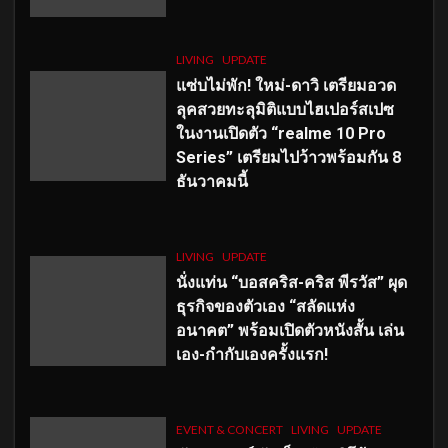
LIVING
UPDATE
แซ่บไม่พัก! ใหม่-ดาวิ เตรียมอวด
ลุคสวยทะลุมิติแบบไฮเปอร์สเปซ
ในงานเปิดตัว “realme 10 Pro
Series” เตรียมไปว้าวพร้อมกัน 8
ธันวาคมนี้
LIVING
UPDATE
นั่งแท่น “บอสคริส-คริส พีรวัส” ผุด
ธุรกิจของตัวเอง “สลัดแห่ง
อนาคต” พร้อมเปิดตัวหนังสั้น เล่น
เอง-กำกับเองครั้งแรก!
EVENT & CONCERT
LIVING
UPDATE