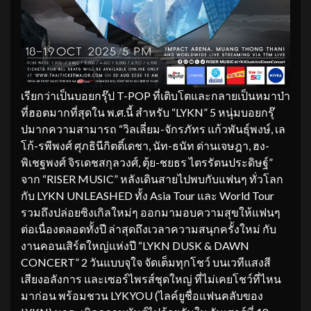
เรียกว่าเป็นบอยกรุ๊ป T-POP ที่เติบโตและกลายเป็นหมาป่า
ที่ฮอตมากที่สุดใน พ.ศ.นี้ สำหรับ “LYKN” 5 หนุ่มบอยกรุ๊
ปมากความสามารถ “วิลเลี่ยม-จักรภัทร แก้วพันธุ์พงษ์, เล
โก้-รพีพงศ์ ศุภธินีกิตติ์เดชา, นัท-ธนัท ด่านเจษฎา, ฮง-
พิเชฐพงศ์ จิรเดชสกุลวงศ์, ตุ้ย-ชยธร ไตรรัตนประดิษฐ์”
จาก “RISER MUSIC” หลังเดินสายไปพบกับแฟนๆ ทั่วโลก
กับ LYKN UNLEASHED ทั้ง Asia Tour และ World Tour
รวมถึงปล่อยซิงเกิลใหม่ๆ ออกมามอบความสุขให้แฟนๆ
ต่อเนื่องตลอดทั้งปี ล่าสุดถึงเวลาความสนุกครั้งใหม่ กับ
งานคอนเสิร์ตใหญ่แห่งปี “LYKN DUSK & DAWN
CONCERT” 2 วันแบบจุใจ จัดเต็มทุกโชว์ บนเวทีแสงสี
เสียงอลังการ และเซอร์ไพรส์ชุดใหญ่ ที่ไม่เคยโชว์ที่ไหน
มาก่อน พร้อมชวน LYKYOU (ไลค์ยูชื่อแฟนคลับของ