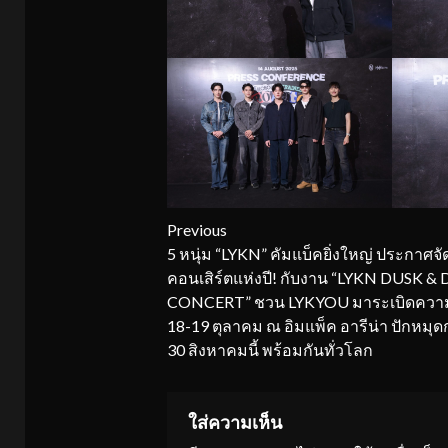
Continue
Previous
5 หนุ่ม “LYKN” คัมแบ็คยิ่งใหญ่ ประกาศจั
Reading
คอนเสิร์ตแห่งปี! กับงาน “LYKN DUSK 
CONCERT” ชวน LYKYOU มาระเบิดความ
18-19 ตุลาคม ณ อิมแพ็ค อารีน่า ปักหมุด
30 สิงหาคมนี้ พร้อมกันทั่วโลก
ใส่ความเห็น