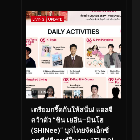
LIVING
UPDATE
1 min read
เตรียมกรี๊ดกันให้สนั่น! แอลจี
คว้าตัว “ชิน เยอึน–มินโฮ
(SHINee)” บุกไทยจัดเอ็กซ์