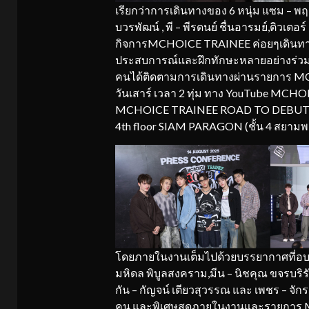
เรียกว่าการเดินทางของ 6 หนุ่ม แซม – พฤฒ
บวรพัฒน์ , พี – พีรดนย์ ชื่นอารมย์,ติวเตอร์
กิจการMCHOICE TRAINEE ค่อยๆเดินทางกั
ประสบการณ์และฝึกทักษะหลายอย่างร่วมกัน 
คนได้ติดตามการเดินทางผ่านรายการ 
วันเสาร์ เวลา 2 ทุ่ม ทาง YouTube MC
MCHOICE TRAINEE ROAD TO DEBUT เปิด
4th floor SIAM PARAGON (ชั้น 4 สยาม
โดยภายในงานเต็มไปด้วยบรรยากาศที่อบอุ่น
มหิดล พิบูลสงคราม,มีน – นิชคุณ ขจรบริรักษ์
กัน – กัญจน์ เตียวสุวรรณ และ เพชร – จั
คน และพิเศษสุดภายในงานและรายการ M