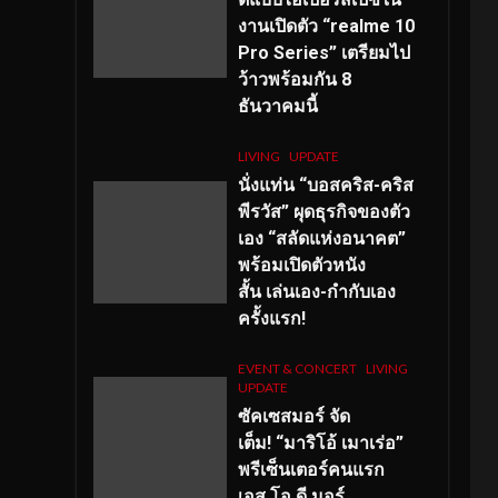
งานเปิดตัว “realme 10
Pro Series” เตรียมไป
ว้าวพร้อมกัน 8
ธันวาคมนี้
LIVING
UPDATE
นั่งแท่น “บอสคริส-คริส
พีรวัส” ผุดธุรกิจของตัว
เอง “สลัดแห่งอนาคต”
พร้อมเปิดตัวหนัง
สั้น เล่นเอง-กำกับเอง
ครั้งแรก!
EVENT & CONCERT
LIVING
UPDATE
ซัคเซสมอร์ จัด
เต็ม
!
“มาริโอ้ เมาเร่อ”
พรีเซ็นเตอร์คนแรก
เอส
.โอ.ดี มอร์