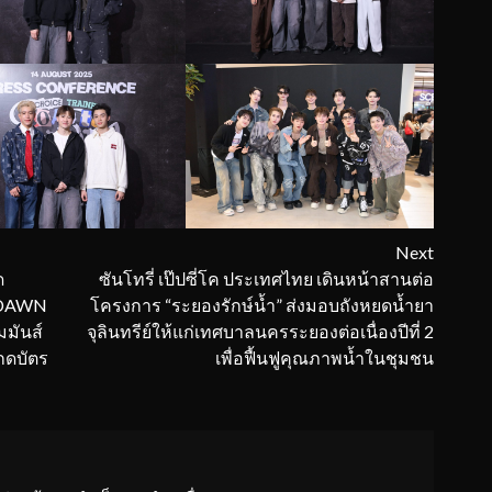
Next
ด
ซันโทรี่ เป๊ปซี่โค ประเทศไทย เดินหน้าสานต่อ
& DAWN
โครงการ “ระยองรักษ์น้ำ” ส่งมอบถังหยดน้ำยา
มันส์
จุลินทรีย์ให้แก่เทศบาลนครระยองต่อเนื่องปีที่ 2
กดบัตร
เพื่อฟื้นฟูคุณภาพน้ำในชุมชน