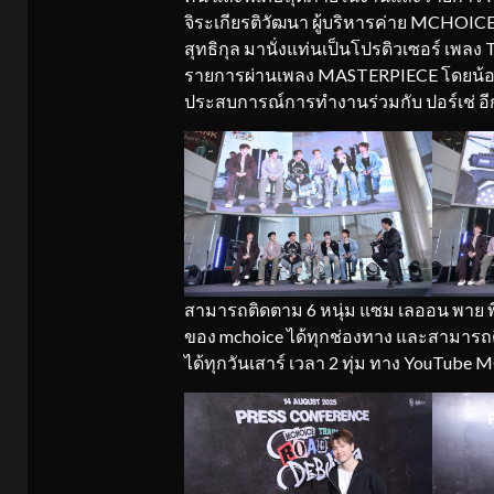
จิระเกียรติวัฒนา ผู้บริหารค่าย MCHOIC
สุทธิกุล มานั่งแท่นเป็นโปรดิวเซอร์ เพล
รายการผ่านเพลง MASTERPIECE โดยน้องๆทั้
ประสบการณ์การทำงานร่วมกับ ปอร์เช่ อี
สามารถติดตาม 6 หนุ่ม แซม เลออน พาย พี
ของ mchoice ได้ทุกช่องทาง และสาม
ได้ทุกวันเสาร์ เวลา 2 ทุ่ม ทาง YouTub