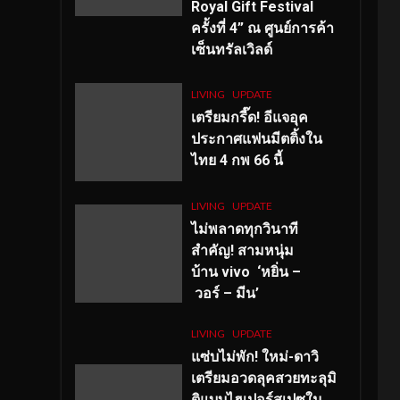
Royal Gift Festival
ครั้งที่ 4” ณ ศูนย์การค้า
เซ็นทรัลเวิลด์
LIVING
UPDATE
เตรียมกรี๊ด! อีแจอุค
ประกาศแฟนมีตติ้งใน
ไทย 4 กพ 66 นี้
LIVING
UPDATE
ไม่พลาดทุกวินาที
สำคัญ
! สามหนุ่ม
บ้าน vivo ‘หยิ่น –
วอร์ – มีน’
LIVING
UPDATE
แซ่บไม่พัก! ใหม่-ดาวิ
เตรียมอวดลุคสวยทะลุมิ
ติแบบไฮเปอร์สเปซใน