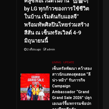
คลูซีฟอีเวนต์ในงาน “집들이
by LG ทุกก้าวของการใช้ชีวิต
ในบ้าน เริ่มต้นกับแอลจี”
พร้อมทัพศิลปินไทยร่วมสร้าง
สีสัน ณ เซ็นทรัลเวิลด์ 4-9
มิถุนายนนี้
2 เดือน ago
admin
LIVING
UPDATE
เซ็นทรัลพัฒนา คว้าสอง
สาวนักแสดงสุดฮอต “ลี
น่า-หมิว” รับภารกิจ
Campaign
Ambassador “Grand
Grand Sale 2026” ปลุก
เอเนอร์จี้มหกรรมช้อปก