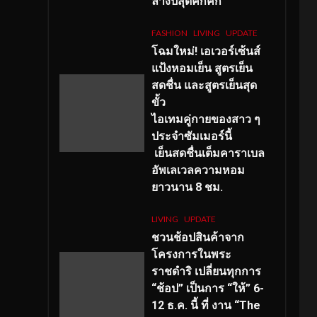
ลางปีสุดคึกคัก
FASHION
LIVING
UPDATE
โฉมใหม่
! เอเวอร์เซ้นส์
แป้งหอมเย็น สูตรเย็น
สดชื่น และสูตรเย็นสุด
ขั้ว
ไอเทมคู่กายของสาว ๆ
ประจำซัมเมอร์นี้
เย็นสดชื่นเต็มคาราเบล
อัพเลเวลความหอม
ยาวนาน
8
ชม.
LIVING
UPDATE
ชวนช้อปสินค้าจาก
โครงการในพระ
ราชดำริ เปลี่ยนทุกการ
“ช้อป” เป็นการ “ให้” 6-
12 ธ.ค. นี้ ที่ งาน “The