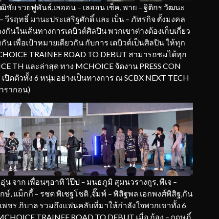
ิชัย รวยฟูพันธ์,เลออน – เลออน เซ็ค, พาย – ฐิติกร วัฒนะ
 – วีรฤทธิ์ มานะประเสริฐศักดิ์ และ เบ็น – ภัทรกิจ ตั้งมงคล
นในเส้นทางการเดบิวต์ศิลปิน พวกเขาต่างต้องเก็บเกี่ยว
เพื่อเป้าหมายเดียวกัน กับการ เดบิวต์เป็นศิลปิน ให้ทุก
MCHOICE TRAINEE ROAD TO DEBUT สามารถชมได้ทุก
HOICE TH และล่าสุด ทาง MCHOICE จัดงาน PRESS CON
ตัวทั้ง 6 หนุ่มอย่างเป็นทางการ ณ SCBX NEXT TECH
พารากอน)
 จาก เพื่อนๆอาทิ ไป๊ป – มนธภูมิ สุมนวรางกูร, พีเจ –
, แม็กกี้ – รชต พิเชฐโชติ ,จั๊มพ์ – พิสิฐพล เอกพงศ์พิสิฐ,กัน
กรเพชร ภิบาล รวมถึงแฟนคลับที่มาให้กำลังใจพวกเขาทั้ง 6
CHOICE TRAINEE ROAD TO DEBUT เมื่อ ก้อง – กฤษฏิ์