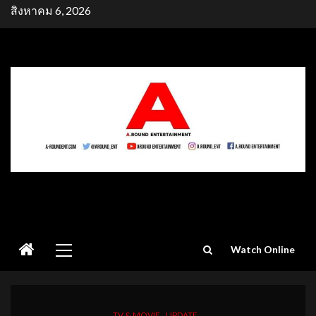
Skip
สิงหาคม 6, 2026
to
content
Primary
Watch Online
Menu
TV & MOVIE
UPDATE