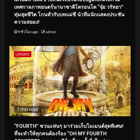
เทศกาลภาพยนตร์นานาชาติโตรอนโต “จุ๋ย วรัทยา”
ทุ่มสุดชีวิต โกนหัวรับบทแม่ชี นำทีมนักแสดงประชัน
ความสยอง!
9 ชั่วโมง ago
admin
UPDATE
1 min read
“FOURTH” ชวนแฟนๆ มาร่วมเก็บโมเมนต์สุดพิเศษ!
ที่จะทำให้ทุกคนต้องร้อง “OH MY FOURTH