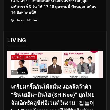
CONCERT” งานคอนเสิร์ตเดี่ยวครั้งยิ่งใหญ่สุด
มหัศจรรย์ 3 วัน 16-17-18 ตุลาคมนี้ ปักหมุดกดบัตร
16 สิงหาคมนี้!!
1 วัน ago
admin
LIVING
LIVING
UPDATE
1 min read
เตรียมกรี๊ดกันให้สนั่น! แอลจีคว้าตัว
“ชิน เยอึน–มินโฮ (SHINee)” บุกไทย
จัดเอ็กซ์คลูซีฟอีเวนต์ในงาน “집들이