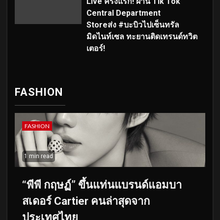
Live ครั้งแรก! ผ่าน Tik Tok
Central Department
Storeส่ง #บะบิวไปเซ็นทรัล
มิดไนท์เซล ทะยานติดเทรนด์ทวิต
เตอร์!
FASHION
FASHION
1 min read
“พีพี กฤษฏ์” ขึ้นแท่นแบรนด์แอมบา
สเดอร์ Cartier คนล่าสุดจาก
ประเทศไทย