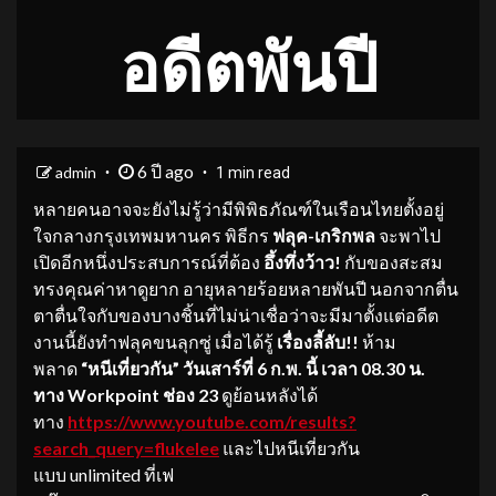
อดีตพันปี
6 ปี ago
admin
1 min read
หลายคนอาจจะยังไม่รู้ว่ามีพิพิธภัณฑ์ในเรือนไทยตั้งอยู่
ใจกลางกรุงเทพมหานคร พิธีกร
ฟลุค-เกริกพล
จะพาไป
เปิดอีกหนึ่งประสบการณ์ที่ต้อง
อึ้งทึ่งว้าว!
กับของสะสม
ทรงคุณค่าหาดูยาก อายุหลายร้อยหลายพันปี นอกจากตื่น
ตาตื่นใจกับของบางชิ้นที่ไม่น่าเชื่อว่าจะมีมาตั้งแต่อดีต
งานนี้ยังทำฟลุคขนลุกซู่ เมื่อได้รู้
เรื่องลี้ลับ!!
ห้าม
พลาด
“หนีเที่ยวกัน” วันเสาร์ที่ 6 ก.พ. นี้ เวลา 08.30 น.
ทาง Workpoint ช่อง 23
ดูย้อนหลังได้
ทาง
https://www.youtube.com/results?
search_query=flukelee
และไปหนีเที่ยวกัน
แบบ unlimited ที่เฟ