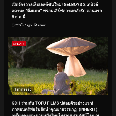
เปิดจักรวาลเล็บเจลซีซันใหม่! GELBOYS 2 เดบิวต์
สถานะ “ติ่งแฟน” พร้อมเสิร์ฟความคลั่งรัก ตอนแรก
8 ส.ค.นี้
9 ชั่วโมง ago
admin
UPDATE
1 min read
GDH ร่วมกับ TOFU FILMS ปล่อยตัวอย่างแรก!
ภาพยนตร์ฟอร์มยักษ์ ‘คุณยายวรนาฏ’ (INHERIT)
เตรียมคายตะขาบหนังไทยในรอบปฐมทัศน์โลก ณ