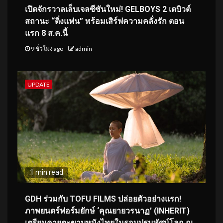
เปิดจักรวาลเล็บเจลซีซันใหม่! GELBOYS 2 เดบิวต์
สถานะ “ติ่งแฟน” พร้อมเสิร์ฟความคลั่งรัก ตอน
แรก 8 ส.ค.นี้
9 ชั่วโมง ago
admin
UPDATE
1 min read
GDH ร่วมกับ TOFU FILMS ปล่อยตัวอย่างแรก!
ภาพยนตร์ฟอร์มยักษ์ ‘คุณยายวรนาฏ’ (INHERIT)
เตรียมคายตะขาบหนังไทยในรอบปฐมทัศน์โลก ณ