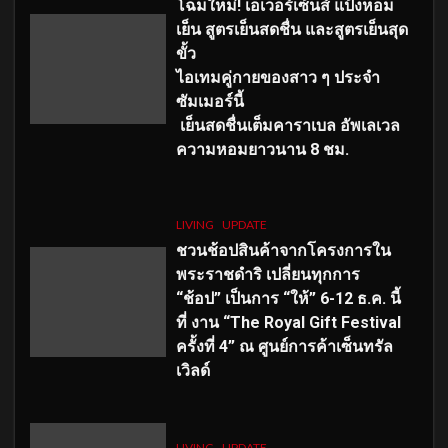
โฉมใหม่
! เอเวอร์เซ้นส์ แป้งหอม
เย็น สูตรเย็นสดชื่น และสูตรเย็นสุด
ขั้ว
ไอเทมคู่กายของสาว ๆ ประจำ
ซัมเมอร์นี้
เย็นสดชื่นเต็มคาราเบล อัพเลเวล
ความหอมยาวนาน
8
ชม.
LIVING
UPDATE
ชวนช้อปสินค้าจากโครงการใน
พระราชดำริ เปลี่ยนทุกการ
“ช้อป” เป็นการ “ให้” 6-12 ธ.ค. นี้
ที่ งาน “The Royal Gift Festival
ครั้งที่ 4” ณ ศูนย์การค้าเซ็นทรัล
เวิลด์
LIVING
UPDATE