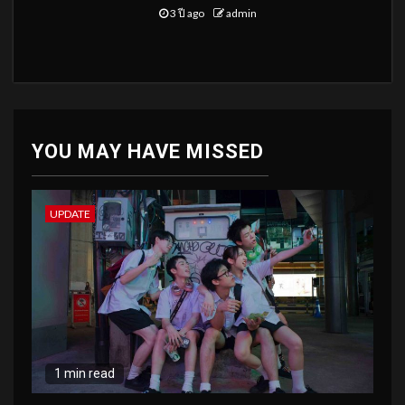
3 ปี ago
admin
YOU MAY HAVE MISSED
UPDATE
1 min read