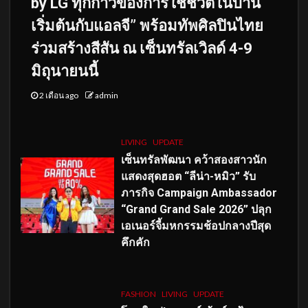
by LG ทุกก้าวของการใช้ชีวิตในบ้าน
เริ่มต้นกับแอลจี” พร้อมทัพศิลปินไทย
ร่วมสร้างสีสัน ณ เซ็นทรัลเวิลด์ 4-9
มิถุนายนนี้
2 เดือน ago
admin
LIVING
UPDATE
เซ็นทรัลพัฒนา คว้าสองสาวนัก
แสดงสุดฮอต “ลีน่า-หมิว” รับ
ภารกิจ Campaign Ambassador
“Grand Grand Sale 2026” ปลุก
เอเนอร์จี้มหกรรมช้อปกลางปีสุด
คึกคัก
FASHION
LIVING
UPDATE