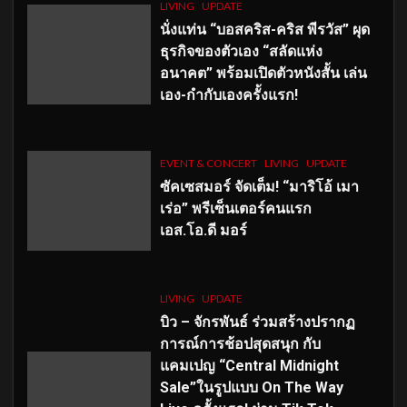
LIVING
UPDATE
นั่งแท่น “บอสคริส-คริส พีรวัส” ผุด
ธุรกิจของตัวเอง “สลัดแห่ง
อนาคต” พร้อมเปิดตัวหนังสั้น เล่น
เอง-กำกับเองครั้งแรก!
EVENT & CONCERT
LIVING
UPDATE
ซัคเซสมอร์ จัดเต็ม
!
“มาริโอ้ เมา
เร่อ” พรีเซ็นเตอร์คนแรก
เอส
.โอ.ดี มอร์
LIVING
UPDATE
บิว – จักรพันธ์ ร่วมสร้างปรากฏ
การณ์การช้อปสุดสนุก กับ
แคมเปญ “Central Midnight
Sale”ในรูปแบบ On The Way