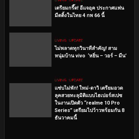
เตรียมกรี๊ด! อีแจอุค ประกาศแฟน
มีตติ้งในไทย 4 กพ 66 นี้
LIVING
UPDATE
ไม่พลาดทุกวินาทีสำคัญ
! สาม
หนุ่มบ้าน vivo ‘หยิ่น – วอร์ – มีน’
LIVING
UPDATE
แซ่บไม่พัก! ใหม่-ดาวิ เตรียมอวด
ลุคสวยทะลุมิติแบบไฮเปอร์สเปซ
ในงานเปิดตัว “realme 10 Pro
Series” เตรียมไปว้าวพร้อมกัน 8
ธันวาคมนี้