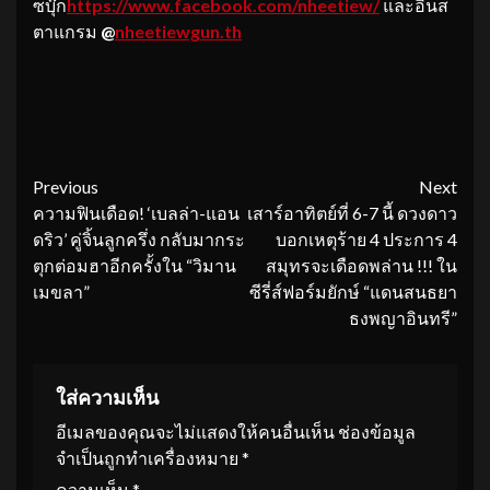
ซบุ๊ก
https://www.facebook.com/nheetiew/
และอินส
ตาแกรม
@
nheetiewgun.th
Continue
Previous
Next
ความฟินเดือด! ‘เบลล่า-แอน
เสาร์อาทิตย์ที่ 6-7 นี้ ดวงดาว
Reading
ดริว’ คู่จิ้นลูกครึ่ง กลับมากระ
บอกเหตุร้าย 4 ประการ 4
ตุกต่อมฮาอีกครั้งใน “วิมาน
สมุทรจะเดือดพล่าน !!! ใน
เมขลา”
ซีรี่ส์ฟอร์มยักษ์ “แดนสนธยา
ธงพญาอินทรี”
ใส่ความเห็น
อีเมลของคุณจะไม่แสดงให้คนอื่นเห็น
ช่องข้อมูล
จำเป็นถูกทำเครื่องหมาย
*
ความเห็น
*