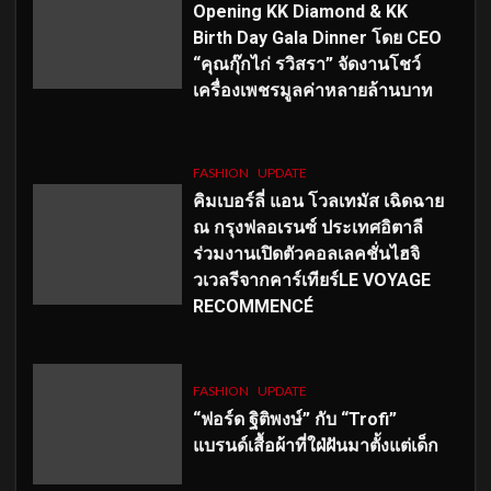
Opening KK Diamond & KK
Birth Day Gala Dinner โดย CEO
“คุณกุ๊กไก่ รวิสรา” จัดงานโชว์
เครื่องเพชรมูลค่าหลายล้านบาท
FASHION
UPDATE
คิมเบอร์ลี่ แอน โวลเทมัส เฉิดฉาย
ณ กรุงฟลอเรนซ์ ประเทศอิตาลี
ร่วมงานเปิดตัวคอลเลคชั่นไฮจิ
วเวลรีจากคาร์เทียร์LE VOYAGE
RECOMMENCÉ
FASHION
UPDATE
“ฟอร์ด ฐิติพงษ์” กับ “Trofi”
แบรนด์เสื้อผ้าที่ใฝ่ฝันมาตั้งแต่เด็ก