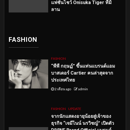
แฟชั่นโชว์ Onisuka Tiger ที่มิ
ลาน
FASHION
FASHION
“พีพี กฤษฏ์” ขึ้นแท่นแบรนด์แอม
บาสเดอร์ Cartier คนล่าสุดจาก
ประเทศไทย
2 เดือน ago
admin
FASHION
UPDATE
จากนักแสดงอายุน้อยสู่เจ้าของ
ธุรกิจ “เจมีไนน์ นรวิชญ์” เปิดตัว