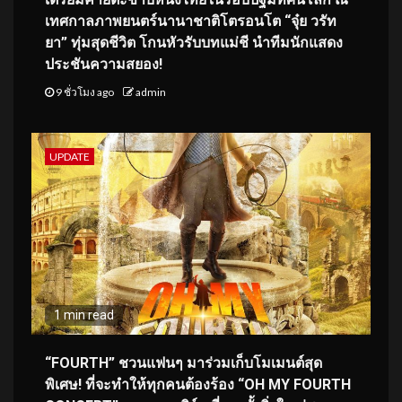
เทศกาลภาพยนตร์นานาชาติโตรอนโต “จุ๋ย วรัท
ยา” ทุ่มสุดชีวิต โกนหัวรับบทแม่ชี นำทีมนักแสดง
ประชันความสยอง!
9 ชั่วโมง ago
admin
UPDATE
1 min read
“FOURTH” ชวนแฟนๆ มาร่วมเก็บโมเมนต์สุด
พิเศษ! ที่จะทำให้ทุกคนต้องร้อง “OH MY FOURTH