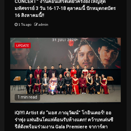
CONCERT” งานคอนเสิร์ตเดี่ยวครั้งยิ่งใหญ่สุด
มหัศจรรย์ 3 วัน 16-17-18 ตุลาคมนี้ ปักหมุดกดบัตร
16 สิงหาคมนี้!!
1 วัน ago
admin
UPDATE
1 min read
iQIYI Artist ส่ง “มอส ภาณุวัฒน์” โกอินเตอร์! ออ
ร่าพุ่ง แฟนอินโดแห่ต้อนรับห้างแตก! คว้าบทเด่นซี
รีส์ดังพร้อมร่วมงาน Gala Premiere จาการ์ตา