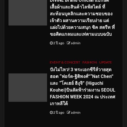
DIVINE Brand Official แบรนด์
เสื้อผ้าและสินค้าไลฟ์สไตล์ ที่
สะท้อนบุคลิกและความชอบของ
เจ้าตัว ผสานความเรียบง่าย แต่
แฝงไปด้วยความสนุก ชิค สตรีท ที่
ขอติดแกลมและเท่ตามแบบฉบับ
2 ปี ago
admin
EVENT & CONCERT
FASHION
UPDATE
ปังไม่ไหว! 3 พระเอกซีรีส์วายสุด
ฮอต “ฟอร์ด-ฐิติพงศ์”“Nat Chen”
และ “โคเฮย์ ฮิงุจิ” (Higuchi
Kouhei)บินลัดฟ้าร่วมงาน SEOUL
FASHION WEEK 2024 ณ ประเทศ
เกาหลีใต้
2 ปี ago
admin