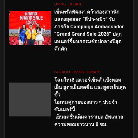
LIVING
UPDATE
เซ็นทรัลพัฒนา คว้าสองสาวนัก
แสดงสุดฮอต “ลีน่า-หมิว” รับ
ภารกิจ Campaign Ambassador
“Grand Grand Sale 2026” ปลุก
เอเนอร์จี้มหกรรมช้อปกลางปีสุด
คึกคัก
FASHION
LIVING
UPDATE
โฉมใหม่
! เอเวอร์เซ้นส์ แป้งหอม
เย็น สูตรเย็นสดชื่น และสูตรเย็นสุด
ขั้ว
ไอเทมคู่กายของสาว ๆ ประจำ
ซัมเมอร์นี้
เย็นสดชื่นเต็มคาราเบล อัพเลเวล
ความหอมยาวนาน
8
ชม.