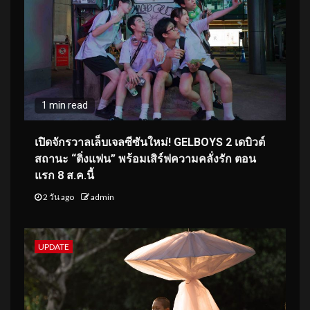
1 min read
เปิดจักรวาลเล็บเจลซีซันใหม่! GELBOYS 2 เดบิวต์
สถานะ “ติ่งแฟน” พร้อมเสิร์ฟความคลั่งรัก ตอน
แรก 8 ส.ค.นี้
2 วัน ago
admin
UPDATE