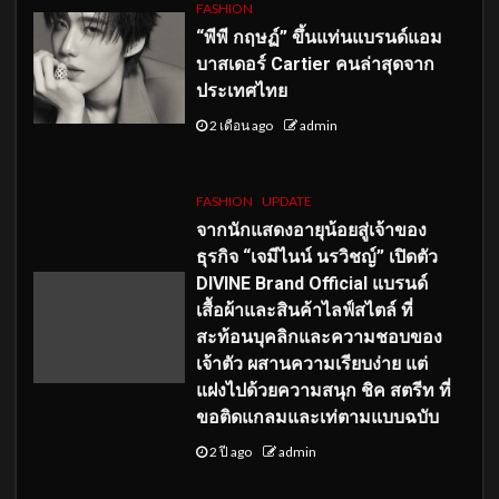
FASHION
“พีพี กฤษฏ์” ขึ้นแท่นแบรนด์แอม
บาสเดอร์ Cartier คนล่าสุดจาก
ประเทศไทย
2 เดือน ago
admin
FASHION
UPDATE
จากนักแสดงอายุน้อยสู่เจ้าของ
ธุรกิจ “เจมีไนน์ นรวิชญ์” เปิดตัว
DIVINE Brand Official แบรนด์
เสื้อผ้าและสินค้าไลฟ์สไตล์ ที่
สะท้อนบุคลิกและความชอบของ
เจ้าตัว ผสานความเรียบง่าย แต่
แฝงไปด้วยความสนุก ชิค สตรีท ที่
ขอติดแกลมและเท่ตามแบบฉบับ
2 ปี ago
admin