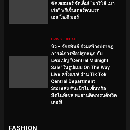
ซัคเซสมอร์ จัดเต็ม
!
“มาริโอ้ เมา
เร่อ” พรีเซ็นเตอร์คนแรก
เอส
.โอ.ดี มอร์
LIVING
UPDATE
บิว – จักรพันธ์ ร่วมสร้างปรากฏ
การณ์การช้อปสุดสนุก กับ
แคมเปญ “Central Midnight
Sale”ในรูปแบบ On The Way
Live ครั้งแรก! ผ่าน Tik Tok
Central Department
Storeส่ง #บะบิวไปเซ็นทรัล
มิดไนท์เซล ทะยานติดเทรนด์ทวิต
เตอร์!
FASHION