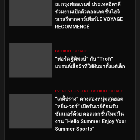
ณ กรุงฟลอเรนซ์ ประเทศอิตาลี
ร่วมงานเปิดตัวคอลเลคชั่นไฮจิ
วเวลรีจากคาร์เทียร์LE VOYAGE
RECOMMENCÉ
FASHION
UPDATE
“ฟอร์ด ฐิติพงษ์” กับ “Trofi”
แบรนด์เสื้อผ้าที่ใฝ่ฝันมาตั้งแต่เด็ก
EVENT & CONCERT
FASHION
UPDATE
“เลดี้ปราง” ควงสองหนุ่มสุดฮอต
“หยิ่น-วอร์” เปิดรันเวย์ต้อนรับ
ซัมเมอร์ด้วย คอลเลกชั่นใหม่!ใน
งาน “Hello Summer Enjoy Your
Summer Sports”