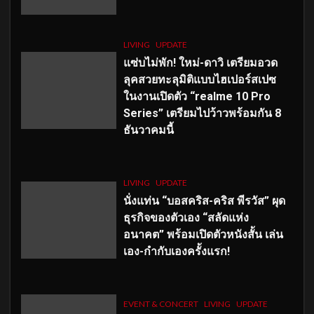
LIVING
UPDATE
แซ่บไม่พัก! ใหม่-ดาวิ เตรียมอวด
ลุคสวยทะลุมิติแบบไฮเปอร์สเปซ
ในงานเปิดตัว “realme 10 Pro
Series” เตรียมไปว้าวพร้อมกัน 8
ธันวาคมนี้
LIVING
UPDATE
นั่งแท่น “บอสคริส-คริส พีรวัส” ผุด
ธุรกิจของตัวเอง “สลัดแห่ง
อนาคต” พร้อมเปิดตัวหนังสั้น เล่น
เอง-กำกับเองครั้งแรก!
EVENT & CONCERT
LIVING
UPDATE