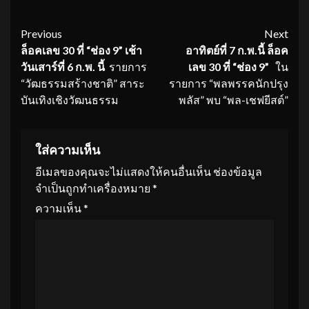
Continue
Previous
Next
ล็อคเลข
30 ที่ “ช่อง 9” เช้า
อาทิตย์ที่
7 ก.พ.นี้ ล็อค
Reading
วันเสาร์ที่ 6 ก.พ. นี้
รายการ
เลข 30 ที่ “ช่อง 9”
ใน
“วัฒธรรมสร้างชาติ” สาระ
รายการ “พลพรรคนักปรุง
บันเทิงเชิงวัฒนธรรม
พลัส” พบ “พล-เชฟยีสต์”
ใส่ความเห็น
อีเมลของคุณจะไม่แสดงให้คนอื่นเห็น
ช่องข้อมูล
จำเป็นถูกทำเครื่องหมาย
*
ความเห็น
*