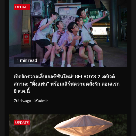
UPDATE
1 min read
เปิดจักรวาลเล็บเจลซีซันใหม่! GELBOYS 2 เดบิวต์
สถานะ “ติ่งแฟน” พร้อมเสิร์ฟความคลั่งรัก ตอนแรก
8 ส.ค.นี้
2 วัน ago
admin
UPDATE