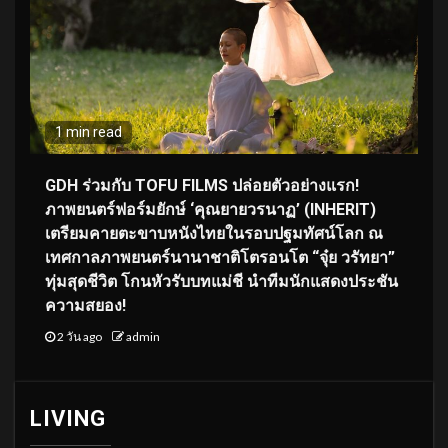
1 min read
GDH ร่วมกับ TOFU FILMS ปล่อยตัวอย่างแรก!
ภาพยนตร์ฟอร์มยักษ์ ‘คุณยายวรนาฏ’ (INHERIT)
เตรียมคายตะขาบหนังไทยในรอบปฐมทัศน์โลก ณ
เทศกาลภาพยนตร์นานาชาติโตรอนโต “จุ๋ย วรัทยา”
ทุ่มสุดชีวิต โกนหัวรับบทแม่ชี นำทีมนักแสดงประชัน
ความสยอง!
2 วัน ago
admin
LIVING