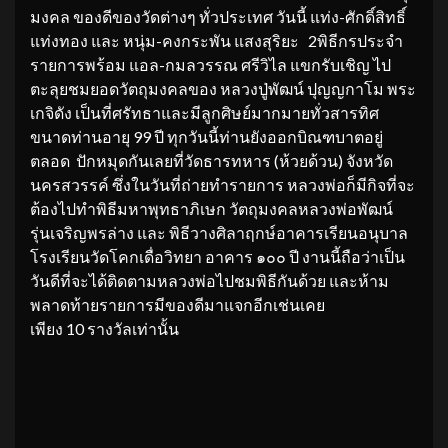
มงคล ของดีของวัดต่างๆ ทั่วประเทศ วันนี้ แท่ง-ศักดิ์สิทธิ์
แท่งทอง และ หนุ่ม-คงกระพัน แสงสุริยะ 2พิธีกรประจำ
รายการพร้อม แอล-กมลวรรณ ศรีวิไล แขกรับเชิญ ไป
ตะลุยชมยอดวัตถุมงคลของ หลวงปู่พัฒน์ ปุญญกาโม พระ
เกจิดัง เป็นที่ศรัทธาและมีลูกศิษย์มากมายทั่วสารทิศ
ขนาดท่านอายุ 99 ปี ทุกวันนี้ท่านยังออกบิณฑบาตอยู่
ตลอด ปักหมุดกันเลยที่วัดธารทหาร (ห้วยด้วน) จังหวัด
นครสวรรค์ ซึ่งในวันที่ถ่ายทำรายการ หลวงพ่อก็มีกิจที่จะ
ต้องไปทำพิธีมหาพุทธาภิเษก วัตถุมงคลหลวงพ่อพัฒน์
รุ่นเจริญพรล่าง และ พิธีวางศิลาฤกษ์อาคารเรียนอนุบาล
โรงเรียนวัดโคกเดื่อวิทยา อาคาร ๑๐๐ ปี งานนี้ถือว่าเป็น
วันดีที่จะได้ติดตามหลวงพ่อไปชมพิธีกันด้วย และห้าม
พลาดท้ายรายการมีของดีมาแจกอีกเช่นเคย
เพียง 10 รางวัลเท่านั้น