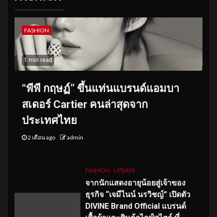
FASHION
1 min read
“พีพี กฤษฏ์” ขึ้นแท่นแบรนด์แอมบา
สเดอร์ Cartier คนล่าสุดจาก
ประเทศไทย
2 เดือน ago
admin
FASHION
UPDATE
จากนักแสดงอายุน้อยสู่เจ้าของ
ธุรกิจ “เจมีไนน์ นรวิชญ์” เปิดตัว
DIVINE Brand Official แบรนด์