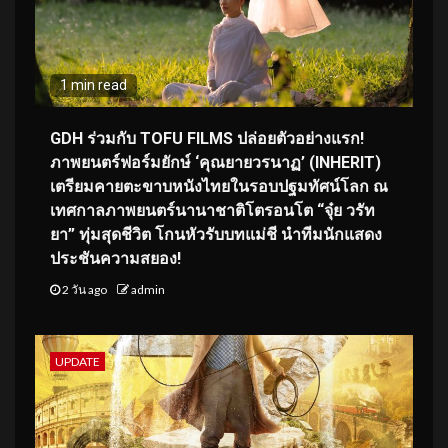
1 min read
GDH ร่วมกับ TOFU FILMS ปล่อยตัวอย่างแรก!
ภาพยนตร์ฟอร์มยักษ์ ‘คุณยายวรนาฏ’ (INHERIT)
เตรียมคายตะขาบหนังไทยในรอบปฐมทัศน์โลก ณ
เทศกาลภาพยนตร์นานาชาติโตรอนโต “จุ๋ย วรัท
ยา” ทุ่มสุดชีวิต โกนหัวรับบทแม่ชี นำทีมนักแสดง
ประชันความสยอง!
2 วัน ago
admin
UPDATE