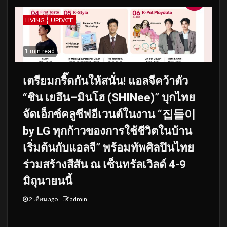
LIVING
UPDATE
1 min read
เตรียมกรี๊ดกันให้สนั่น! แอลจีคว้าตัว
“ชิน เยอึน–มินโฮ (SHINee)” บุกไทย
จัดเอ็กซ์คลูซีฟอีเวนต์ในงาน “집들이
by LG ทุกก้าวของการใช้ชีวิตในบ้าน
เริ่มต้นกับแอลจี” พร้อมทัพศิลปินไทย
ร่วมสร้างสีสัน ณ เซ็นทรัลเวิลด์ 4-9
มิถุนายนนี้
2 เดือน ago
admin