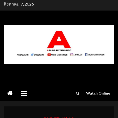
Skip
สิงหาคม 7, 2026
to
content
Primary
Watch Online
Menu
TV & MOVIE
UPDATE