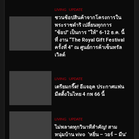
LIVING
UPDATE
ชวนช้อปสินค้าจากโครงการใน
พระราชดำริ เปลี่ยนทุกการ
“ช้อป” เป็นการ “ให้” 6-12 ธ.ค. นี้
ที่ งาน “The Royal Gift Festival
ครั้งที่ 4” ณ ศูนย์การค้าเซ็นทรัล
เวิลด์
LIVING
UPDATE
เตรียมกรี๊ด! อีแจอุค ประกาศแฟน
มีตติ้งในไทย 4 กพ 66 นี้
LIVING
UPDATE
ไม่พลาดทุกวินาทีสำคัญ
! สาม
หนุ่มบ้าน vivo ‘หยิ่น – วอร์ – มีน’