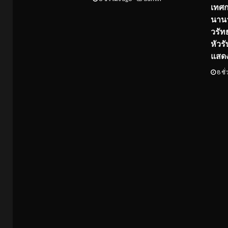
เทศ
นานา
วรัทย
หัวร
แสด
8 ชั