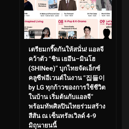
1 min read
เตรียมกรี๊ดกันให้สนั่น! แอลจี
คว้าตัว “ชิน เยอึน–มินโฮ
(SHINee)” บุกไทยจัดเอ็กซ์
คลูซีฟอีเวนต์ในงาน “집들이
by LG ทุกก้าวของการใช้ชีวิต
ในบ้าน เริ่มต้นกับแอลจี”
พร้อมทัพศิลปินไทยร่วมสร้าง
สีสัน ณ เซ็นทรัลเวิลด์ 4-9
มิถุนายนนี้