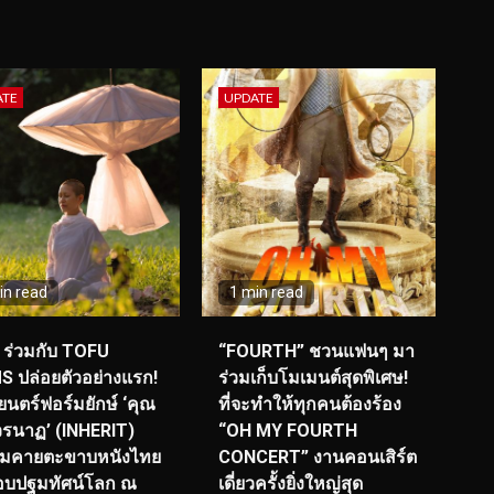
ATE
UPDATE
in read
1 min read
ร่วมกับ TOFU
“FOURTH” ชวนแฟนๆ มา
S ปล่อยตัวอย่างแรก!
ร่วมเก็บโมเมนต์สุดพิเศษ!
นตร์ฟอร์มยักษ์ ‘คุณ
ที่จะทำให้ทุกคนต้องร้อง
รนาฏ’ (INHERIT)
“OH MY FOURTH
ียมคายตะขาบหนังไทย
CONCERT” งานคอนเสิร์ต
อบปฐมทัศน์โลก ณ
เดี่ยวครั้งยิ่งใหญ่สุด