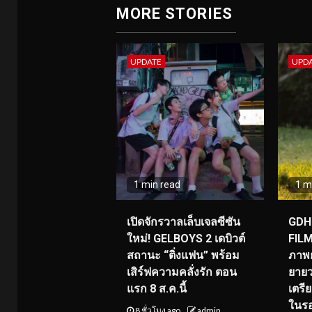
MORE STORIES
UPDATE
UPD
1 min read
1 m
เปิดจักรวาลเล็บเจลซีซัน
GDH 
ใหม่! GELBOYS 2 เดบิวต์
FILM
สถานะ “ติ่งแฟน” พร้อม
ภาพย
เสิร์ฟความคลั่งรัก ตอน
ยายว
แรก 8 ส.ค.นี้
เตร
ในร
8 ชั่วโมง ago
admin