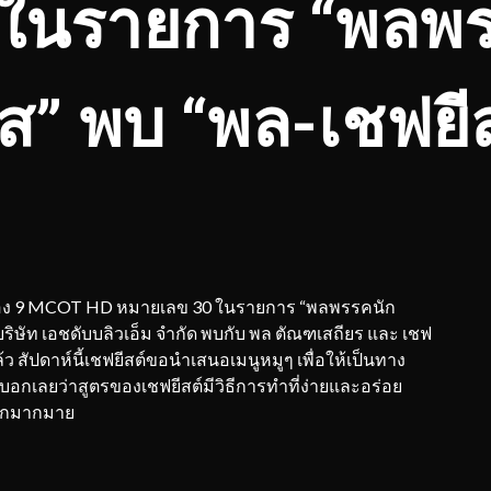
ในรายการ “พลพร
ัส” พบ “พล-เชฟยีส
 ทางช่อง 9 MCOT HD หมายเลข 30 ในรายการ “พลพรรคนัก
บริษัท เอชดับบลิวเอ็ม จำกัด พบกับ พล ตัณฑเสถียร และ เชฟ
้ว สัปดาห์นี้เชฟยีสต์ขอนำเสนอเมนูหมูๆ เพื่อให้เป็นทาง
องบอกเลยว่าสูตรของเชฟยีสต์มีวิธีการทำที่ง่ายและอร่อย
 อีกมากมาย