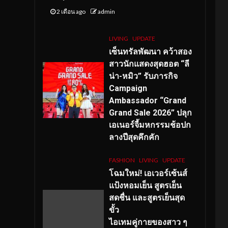
2 เดือน ago
admin
LIVING
UPDATE
เซ็นทรัลพัฒนา คว้าสอง
สาวนักแสดงสุดฮอต “ลี
น่า-หมิว” รับภารกิจ
Campaign
Ambassador “Grand
Grand Sale 2026” ปลุก
เอเนอร์จี้มหกรรมช้อปก
ลางปีสุดคึกคัก
FASHION
LIVING
UPDATE
โฉมใหม่
! เอเวอร์เซ้นส์
แป้งหอมเย็น สูตรเย็น
สดชื่น และสูตรเย็นสุด
ขั้ว
ไอเทมคู่กายของสาว ๆ