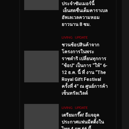
ประจำซัมเมอร์นี้
เย็นสดชื่นเต็มคาราเบล
อัพเลเวลความหอม
ยาวนาน
8
ชม.
LIVING
UPDATE
ชวนช้อปสินค้าจาก
โครงการในพระ
ราชดำริ เปลี่ยนทุกการ
“ช้อป” เป็นการ “ให้” 6-
12 ธ.ค. นี้ ที่ งาน “The
Royal Gift Festival
ครั้งที่ 4” ณ ศูนย์การค้า
เซ็นทรัลเวิลด์
LIVING
UPDATE
เตรียมกรี๊ด! อีแจอุค
ประกาศแฟนมีตติ้งใน
ไทย 4 กพ 66 นี้