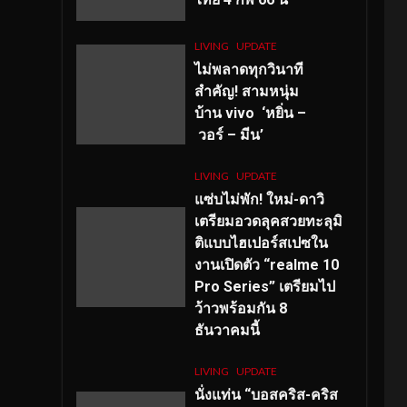
LIVING
UPDATE
ไม่พลาดทุกวินาที
สำคัญ
! สามหนุ่ม
บ้าน vivo ‘หยิ่น –
วอร์ – มีน’
LIVING
UPDATE
แซ่บไม่พัก! ใหม่-ดาวิ
เตรียมอวดลุคสวยทะลุมิ
ติแบบไฮเปอร์สเปซใน
งานเปิดตัว “realme 10
Pro Series” เตรียมไป
ว้าวพร้อมกัน 8
ธันวาคมนี้
LIVING
UPDATE
นั่งแท่น “บอสคริส-คริส