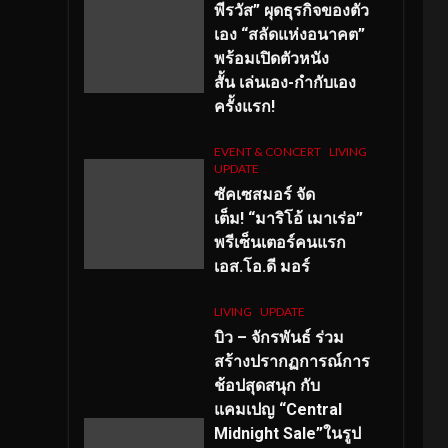
พีรวัส” ผุดธุรกิจของตัว
เอง “สลัดแห่งอนาคต”
พร้อมเปิดตัวหนัง
สั้น เล่นเอง-กำกับเอง
ครั้งแรก!
EVENT & CONCERT
LIVING
UPDATE
ซัคเซสมอร์ จัด
เต็ม
!
“มาริโอ้ เมาเร่อ”
พรีเซ็นเตอร์คนแรก
เอส
.โอ.ดี มอร์
LIVING
UPDATE
บิว – จักรพันธ์ ร่วม
สร้างปรากฏการณ์การ
ช้อปสุดสนุก กับ
แคมเปญ “Central
Midnight Sale”ในรูป