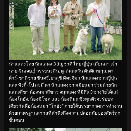
นำแสดงโดย นักแสดง 3 สัญชาติ ไทย ญี่ปุ่น เมียนมา เจ้า
นาย-จินเจษฎ์ วรรธนะสิน, ตู-ต้นตะวัน ตันติเวชกุล, ตา
ต้าร์-ชาติชาย ชินศรี, ยาสุชิ คิตะจิมา นักแสดงชาวญี่ปุ่น
และ พิงกี้-โป มะมี ตา นักแสดงชาวเมียนมา ร่วมด้วยนัก
แสดงสี่ขา น้องหมาสีขาว จมูกแดง ที่มีถึง 3 ช่วงวัยได้แก่
น้องโกฮัง, น้องมีโชค และ น้องหิมะ ซึ่งทุกตัวจะรับบท
เดียวกันคือน้องหมา “โกฮัง” ภายใต้บรรยากาศการทำงาน
ด้วยมาตรฐานสากลที่คำนึงถึงความปลอดภัยของสัตว์ทุก
ขั้นตอน