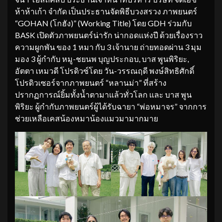
ห้าห้าเก้า จำกัด เป็นประธานจัดพิธีบวงสรวง ภาพยนตร์
“GOHAN (โกฮัง)” (Working Title) โดย GDH ร่วมกับ
BASK เปิดตัวภาพยนตร์น่ารัก น่ากอดแห่งปี ด้วยเรื่องราว
ความผูกพัน ของ 1 หมา กับ 3 เจ้านาย ถ่ายทอดผ่าน 3 มุม
มอง 3 ผู้กำกับ หมู-ชยนพ บุญประกอบ, บาส พูนพิริยะ,
อัตตา เหมวดี โปรดิวซ์โดย วัน-วรรณฤดี พงษ์สิทธิศักดิ์
โปรดิวเซอร์จากภาพยนตร์ “หลานม่า” ที่สร้าง
ปรากฏการณ์ยิ้มทั้งน้ำตามาแล้วทั่วโลก และ บาส พูน
พิริยะ ผู้กำกับภาพยนตร์ผู้ได้รับฉายา “พ่อหมาจร” จากการ
ช่วยเหลือเคสน้องหมาน้องแมวมามากมาย