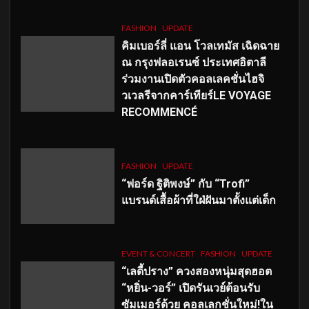
FASHION
UPDATE
คิมเบอร์ลี่ แอน โวลเทมัส เฉิดฉาย
ณ กรุงฟลอเรนซ์ ประเทศอิตาลี
ร่วมงานเปิดตัวคอลเลคชั่นไฮจิ
วเวลรีจากคาร์เทียร์LE VOYAGE
RECOMMENCÉ
FASHION
UPDATE
“ฟอร์ด ฐิติพงษ์” กับ “Trofi”
แบรนด์เสื้อผ้าที่ใฝ่ฝันมาตั้งแต่เด็ก
EVENT & CONCERT
FASHION
UPDATE
“เลดี้ปราง” ควงสองหนุ่มสุดฮอต
“หยิ่น-วอร์” เปิดรันเวย์ต้อนรับ
ซัมเมอร์ด้วย คอลเลกชั่นใหม่!ใน