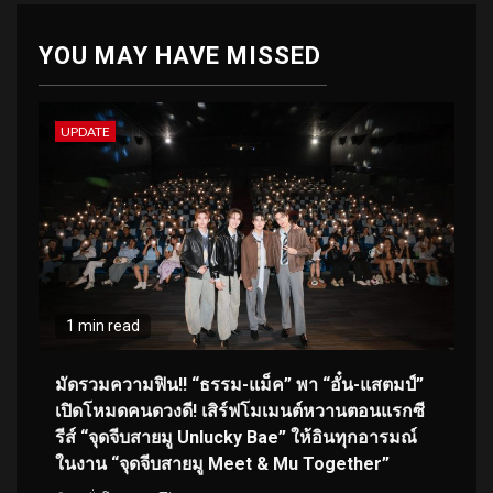
YOU MAY HAVE MISSED
UPDATE
1 min read
มัดรวมความฟิน!! “ธรรม-แม็ค” พา “อั๋น-แสตมป์”
เปิดโหมดคนดวงดี! เสิร์ฟโมเมนต์หวานตอนแรกซี
รีส์ “จุดจีบสายมู Unlucky Bae” ให้อินทุกอารมณ์
ในงาน “จุดจีบสายมู Meet & Mu Together”