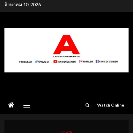
Skip
สิงหาคม 10, 2026
to
content
Primary
Watch Online
Menu
UPDATE