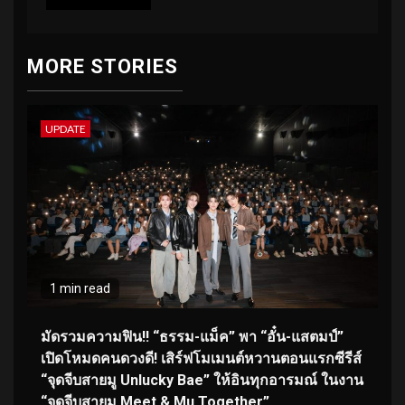
MORE STORIES
UPDATE
1 min read
มัดรวมความฟิน!! “ธรรม-แม็ค” พา “อั๋น-แสตมป์”
เปิดโหมดคนดวงดี! เสิร์ฟโมเมนต์หวานตอนแรกซีรีส์
“จุดจีบสายมู Unlucky Bae” ให้อินทุกอารมณ์ ในงาน
“จุดจีบสายมู Meet & Mu Together”