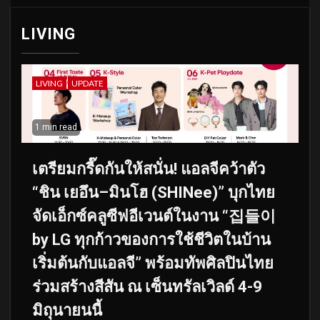
LIVING
LIVING
UPDATE
1 min read
เตรียมกรี๊ดกันให้สนั่น! แอลจีคว้าตัว
“ชิน เยอึน–มินโฮ (SHINee)” บุกไทย
จัดเอ็กซ์คลูซีฟอีเวนต์ในงาน “집들이
by LG ทุกก้าวของการใช้ชีวิตในบ้าน
เริ่มต้นกับแอลจี” พร้อมทัพศิลปินไทย
ร่วมสร้างสีสัน ณ เซ็นทรัลเวิลด์ 4-9
มิถุนายนนี้