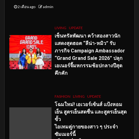
2 เดือน ago
admin
LIVING
UPDATE
เซ็นทรัลพัฒนา คว้าสองสาวนัก
แสดงสุดฮอต “ลีน่า-หมิว” รับ
ภารกิจ Campaign Ambassador
“Grand Grand Sale 2026” ปลุก
เอเนอร์จี้มหกรรมช้อปกลางปีสุด
คึกคัก
FASHION
LIVING
UPDATE
โฉมใหม่
! เอเวอร์เซ้นส์ แป้งหอม
เย็น สูตรเย็นสดชื่น และสูตรเย็นสุด
ขั้ว
ไอเทมคู่กายของสาว ๆ ประจำ
ซัมเมอร์นี้