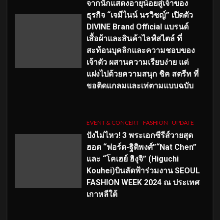
จากนักแสดงอายุน้อยสู่เจ้าของ
ธุรกิจ “เจมีไนน์ นรวิชญ์” เปิดตัว
DIVINE Brand Official แบรนด์
เสื้อผ้าและสินค้าไลฟ์สไตล์ ที่
สะท้อนบุคลิกและความชอบของ
เจ้าตัว ผสานความเรียบง่าย แต่
แฝงไปด้วยความสนุก ชิค สตรีท ที่
ขอติดแกลมและเท่ตามแบบฉบับ
EVENT & CONCERT
FASHION
UPDATE
ปังไม่ไหว! 3 พระเอกซีรีส์วายสุด
ฮอต “ฟอร์ด-ฐิติพงศ์”“Nat Chen”
และ “โคเฮย์ ฮิงุจิ” (Higuchi
Kouhei)บินลัดฟ้าร่วมงาน SEOUL
FASHION WEEK 2024 ณ ประเทศ
เกาหลีใต้