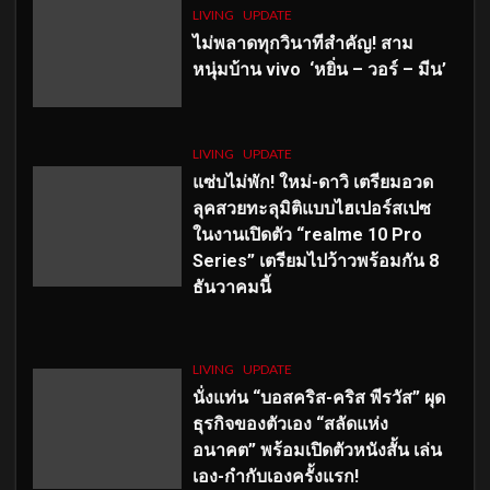
LIVING
UPDATE
ไม่พลาดทุกวินาทีสำคัญ
! สาม
หนุ่มบ้าน vivo ‘หยิ่น – วอร์ – มีน’
LIVING
UPDATE
แซ่บไม่พัก! ใหม่-ดาวิ เตรียมอวด
ลุคสวยทะลุมิติแบบไฮเปอร์สเปซ
ในงานเปิดตัว “realme 10 Pro
Series” เตรียมไปว้าวพร้อมกัน 8
ธันวาคมนี้
LIVING
UPDATE
นั่งแท่น “บอสคริส-คริส พีรวัส” ผุด
ธุรกิจของตัวเอง “สลัดแห่ง
อนาคต” พร้อมเปิดตัวหนังสั้น เล่น
เอง-กำกับเองครั้งแรก!