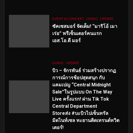
EVENT & CONCERT
LIVING
UPDATE
ซัคเซสมอร์ จัดเต็ม
!
“มาริโอ้ เมา
เร่อ” พรีเซ็นเตอร์คนแรก
เอส
.โอ.ดี มอร์
LIVING
UPDATE
บิว – จักรพันธ์ ร่วมสร้างปรากฏ
การณ์การช้อปสุดสนุก กับ
แคมเปญ “Central Midnight
Sale”ในรูปแบบ On The Way
Live ครั้งแรก! ผ่าน Tik Tok
Central Department
Storeส่ง #บะบิวไปเซ็นทรัล
มิดไนท์เซล ทะยานติดเทรนด์ทวิต
เตอร์!