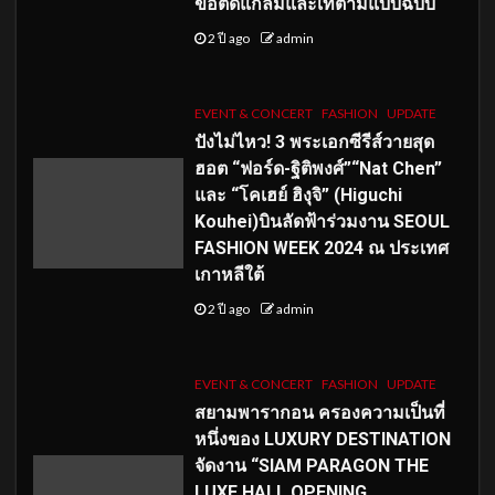
ขอติดแกลมและเท่ตามแบบฉบับ
2 ปี ago
admin
EVENT & CONCERT
FASHION
UPDATE
ปังไม่ไหว! 3 พระเอกซีรีส์วายสุด
ฮอต “ฟอร์ด-ฐิติพงศ์”“Nat Chen”
และ “โคเฮย์ ฮิงุจิ” (Higuchi
Kouhei)บินลัดฟ้าร่วมงาน SEOUL
FASHION WEEK 2024 ณ ประเทศ
เกาหลีใต้
2 ปี ago
admin
EVENT & CONCERT
FASHION
UPDATE
สยามพารากอน ครองความเป็นที่
หนึ่งของ LUXURY DESTINATION
จัดงาน “SIAM PARAGON THE
LUXE HALL OPENING