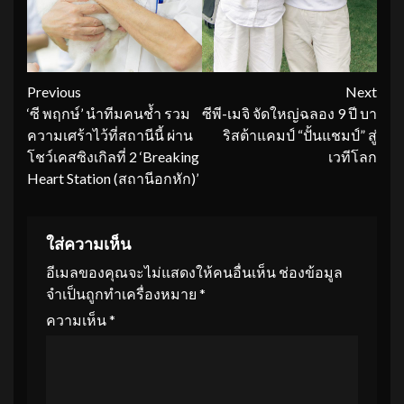
Continue
Previous
Next
‘ซี พฤกษ์’ นำทีมคนช้ำ รวม
ซีพี-เมจิ จัดใหญ่ฉลอง 9 ปี บา
Reading
ความเศร้าไว้ที่สถานีนี้ ผ่าน
ริสต้าแคมป์ “ปั้นแชมป์” สู่
โชว์เคสซิงเกิลที่ 2 ‘Breaking
เวทีโลก
Heart Station (สถานีอกหัก)’
ใส่ความเห็น
อีเมลของคุณจะไม่แสดงให้คนอื่นเห็น
ช่องข้อมูล
จำเป็นถูกทำเครื่องหมาย
*
ความเห็น
*