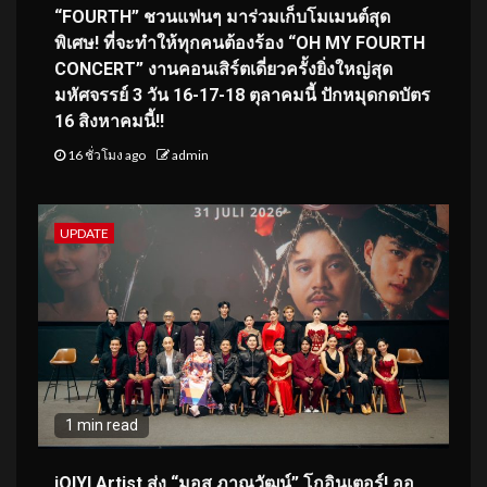
“FOURTH” ชวนแฟนๆ มาร่วมเก็บโมเมนต์สุด
พิเศษ! ที่จะทำให้ทุกคนต้องร้อง “OH MY FOURTH
CONCERT” งานคอนเสิร์ตเดี่ยวครั้งยิ่งใหญ่สุด
มหัศจรรย์ 3 วัน 16-17-18 ตุลาคมนี้ ปักหมุดกดบัตร
16 สิงหาคมนี้!!
16 ชั่วโมง ago
admin
UPDATE
1 min read
iQIYI Artist ส่ง “มอส ภาณุวัฒน์” โกอินเตอร์! ออ