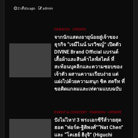
2 เดือน ago
admin
FASHION
UPDATE
จากนักแสดงอายุน้อยสู่เจ้าของ
ธุรกิจ “เจมีไนน์ นรวิชญ์” เปิดตัว
DIVINE Brand Official แบรนด์
เสื้อผ้าและสินค้าไลฟ์สไตล์ ที่
สะท้อนบุคลิกและความชอบของ
เจ้าตัว ผสานความเรียบง่าย แต่
แฝงไปด้วยความสนุก ชิค สตรีท ที่
ขอติดแกลมและเท่ตามแบบฉบับ
EVENT & CONCERT
FASHION
UPDATE
ปังไม่ไหว! 3 พระเอกซีรีส์วายสุด
ฮอต “ฟอร์ด-ฐิติพงศ์”“Nat Chen”
และ “โคเฮย์ ฮิงุจิ” (Higuchi