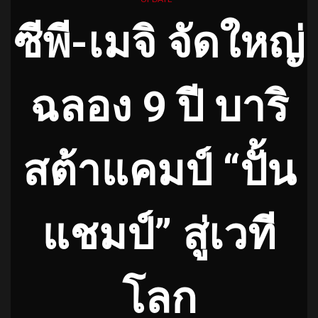
ซีพี-เมจิ จัดใหญ่
ฉลอง 9 ปี บาริ
สต้าแคมป์ “ปั้น
แชมป์” สู่เวที
โลก