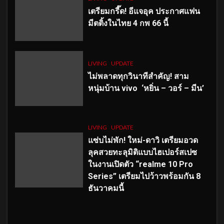
เตรียมกรี๊ด! อีแจอุค ประกาศแฟน
มีตติ้งในไทย 4 กพ 66 นี้
LIVING
UPDATE
ไม่พลาดทุกวินาทีสำคัญ
! สาม
หนุ่มบ้าน vivo ‘หยิ่น – วอร์ – มีน’
LIVING
UPDATE
แซ่บไม่พัก! ใหม่-ดาวิ เตรียมอวด
ลุคสวยทะลุมิติแบบไฮเปอร์สเปซ
ในงานเปิดตัว “realme 10 Pro
Series” เตรียมไปว้าวพร้อมกัน 8
ธันวาคมนี้