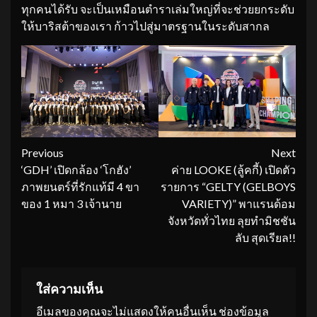
ทุกคนได้รับ จะเป็นเหมือนตำราเล่มใหญ่ที่จะช่วยยกระดับ
ให้บาริสต้าของเรา ก้าวไปสู่มาตรฐานในระดับสากล
Continue
Previous
Next
‘GDH’ เปิดกล้อง ‘โกฮัง’
ค่าย LOOKE (ลู้คกี้) เปิดตัว
Reading
ภาพยนตร์ที่รักแท้มี 4 ขา
รายการ “GELTY (GELBOYS
ของ 1 หมา 3 เจ้านาย
VARIETY)” พาแรนด้อม
จังหวัดทั่วไทย ลุยทำมิชชัน
ลับ สุดเรียล!!
ใส่ความเห็น
อีเมลของคุณจะไม่แสดงให้คนอื่นเห็น
ช่องข้อมูล