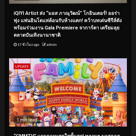
iQIYI Artist ส่ง “มอส ภาณุวัฒน์” โกอินเตอร์! ออร่า
พุ่ง แฟนอินโดแห่ต้อนรับห้างแตก! คว้าบทเด่นซีรีส์ดัง
พร้อมร่วมงาน Gala Premiere จาการ์ตา เตรียมลุย
ตลาดบันเทิงนานาชาติ
17 ชั่วโมง ago
admin
UPDATE
1 min read