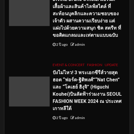
เสื้อผ้าและสินค้าไลฟ์สไตล์ ที่
สะท้อนบุคลิกและความชอบของ
เจ้าตัว ผสานความเรียบง่าย แต่
แฝงไปด้วยความสนุก ชิค สตรีท ที่
ขอติดแกลมและเท่ตามแบบฉบับ
2 ปี ago
admin
EVENT & CONCERT
FASHION
UPDATE
ปังไม่ไหว! 3 พระเอกซีรีส์วายสุด
ฮอต “ฟอร์ด-ฐิติพงศ์”“Nat Chen”
และ “โคเฮย์ ฮิงุจิ” (Higuchi
Kouhei)บินลัดฟ้าร่วมงาน SEOUL
FASHION WEEK 2024 ณ ประเทศ
เกาหลีใต้
2 ปี ago
admin