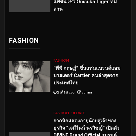
แฟชั่นโชว์ Onisuka Tiger ที่มิ
ลาน
FASHION
FASHION
“พีพี กฤษฏ์” ขึ้นแท่นแบรนด์แอม
บาสเดอร์ Cartier คนล่าสุดจาก
ประเทศไทย
2 เดือน ago
admin
FASHION
UPDATE
จากนักแสดงอายุน้อยสู่เจ้าของ
ธุรกิจ “เจมีไนน์ นรวิชญ์” เปิดตัว
DIVINE Brand Official แบรนด์