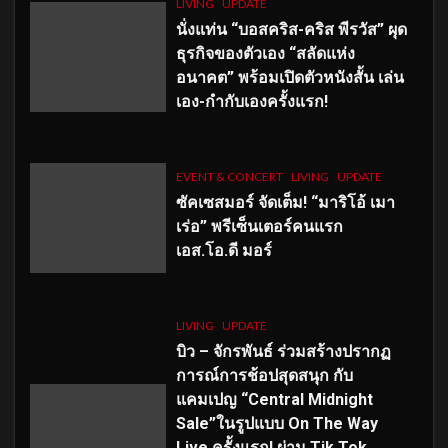
LIVING
UPDATE
นั่งแท่น “บอสคริส-คริส พีรวัส” ผุด
ธุรกิจของตัวเอง “สลัดแห่ง
อนาคต” พร้อมเปิดตัวหนังสั้น เล่น
เอง-กำกับเองครั้งแรก!
EVENT & CONCERT
LIVING
UPDATE
ซัคเซสมอร์ จัดเต็ม
!
“มาริโอ้ เมา
เร่อ” พรีเซ็นเตอร์คนแรก
เอส
.โอ.ดี มอร์
LIVING
UPDATE
บิว – จักรพันธ์ ร่วมสร้างปรากฏ
การณ์การช้อปสุดสนุก กับ
แคมเปญ “Central Midnight
Sale”ในรูปแบบ On The Way
Live ครั้งแรก! ผ่าน Tik Tok