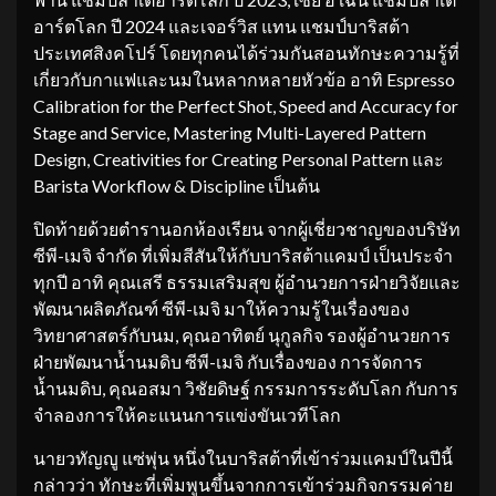
อาร์ตโลก ปี 2024 และเจอร์วิส แทน แชมป์บาริสต้า
ประเทศสิงคโปร์ โดยทุกคนได้ร่วมกันสอนทักษะความรู้ที่
เกี่ยวกับกาแฟและนมในหลากหลายหัวข้อ อาทิ Espresso
Calibration for the Perfect Shot, Speed and Accuracy for
Stage and Service, Mastering Multi-Layered Pattern
Design, Creativities for Creating Personal Pattern และ
Barista Workflow & Discipline เป็นต้น
ปิดท้ายด้วยตำรานอกห้องเรียน จากผู้เชี่ยวชาญของบริษัท
ซีพี-เมจิ จำกัด ที่เพิ่มสีสันให้กับบาริสต้าแคมป์ เป็นประจำ
ทุกปี อาทิ คุณเสรี ธรรมเสริมสุข ผู้อำนวยการฝ่ายวิจัยและ
พัฒนาผลิตภัณฑ์ ซีพี-เมจิ มาให้ความรู้ในเรื่องของ
วิทยาศาสตร์กับนม, คุณอาทิตย์ นุกูลกิจ รองผู้อำนวยการ
ฝ่ายพัฒนาน้ำนมดิบ ซีพี-เมจิ กับเรื่องของ การจัดการ
น้ำนมดิบ, คุณอสมา วิชัยดิษฐ์ กรรมการระดับโลก กับการ
จำลองการให้คะแนนการแข่งขันเวทีโลก
นายวทัญญู แซ่พุ่น หนึ่งในบาริสต้าที่เข้าร่วมแคมป์ในปีนี้
กล่าวว่า ทักษะที่เพิ่มพูนขึ้นจากการเข้าร่วมกิจกรรมค่าย