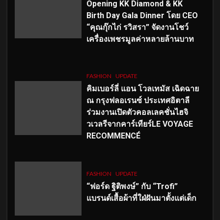
Opening KK Diamond & KK
Birth Day Gala Dinner โดย CEO
“คุณกุ๊กไก่ รวิสรา” จัดงานโชว์
เครื่องเพชรมูลค่าหลายล้านบาท
FASHION
UPDATE
คิมเบอร์ลี่ แอน โวลเทมัส เฉิดฉาย
ณ กรุงฟลอเรนซ์ ประเทศอิตาลี
ร่วมงานเปิดตัวคอลเลคชั่นไฮจิ
วเวลรีจากคาร์เทียร์LE VOYAGE
RECOMMENCÉ
FASHION
UPDATE
“ฟอร์ด ฐิติพงษ์” กับ “Trofi”
แบรนด์เสื้อผ้าที่ใฝ่ฝันมาตั้งแต่เด็ก