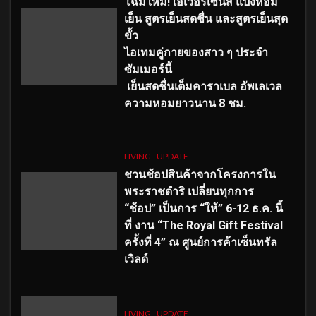
โฉมใหม่
! เอเวอร์เซ้นส์ แป้งหอม
เย็น สูตรเย็นสดชื่น และสูตรเย็นสุด
ขั้ว
ไอเทมคู่กายของสาว ๆ ประจำ
ซัมเมอร์นี้
เย็นสดชื่นเต็มคาราเบล อัพเลเวล
ความหอมยาวนาน
8
ชม.
LIVING
UPDATE
ชวนช้อปสินค้าจากโครงการใน
พระราชดำริ เปลี่ยนทุกการ
“ช้อป” เป็นการ “ให้” 6-12 ธ.ค. นี้
ที่ งาน “The Royal Gift Festival
ครั้งที่ 4” ณ ศูนย์การค้าเซ็นทรัล
เวิลด์
LIVING
UPDATE