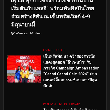
by LG ทุกก้าวของการใช้ชีวิตในบ้าน
เริ่มต้นกับแอลจี” พร้อมทัพศิลปินไทย
ร่วมสร้างสีสัน ณ เซ็นทรัลเวิลด์ 4-9
มิถุนายนนี้
2 เดือน ago
admin
LIVING
UPDATE
เซ็นทรัลพัฒนา คว้าสองสาวนัก
แสดงสุดฮอต “ลีน่า-หมิว” รับ
ภารกิจ Campaign Ambassador
“Grand Grand Sale 2026” ปลุก
เอเนอร์จี้มหกรรมช้อปกลางปีสุด
คึกคัก
FASHION
LIVING
UPDATE