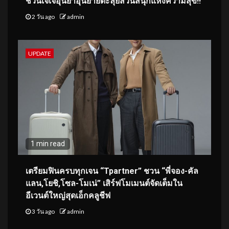
ชวนเจ่เจ้อุนย่าอุนยายตะลุยสวนสนุกแห่งความสุข!!
2 วัน ago
admin
UPDATE
1 min read
เตรียมฟินครบทุกเจน “Tpartner” ชวน “พี่จอง-คัล
แลน,โยชิ,โซล-โมเน่” เสิร์ฟโมเมนต์จัดเต็มใน
อีเวนต์ใหญ่สุดเอ็กคลูชีฟ
3 วัน ago
admin