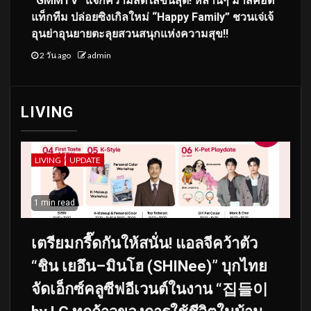
“GMMTV” แจกความสดใสขั้นสุด! หลานๆ มาสคอต
แท็กทีม ปล่อยซิงเกิลใหม่ “Happy Family” ชวนเจ่เจ้
อุนย่าอุนยายตะลุยสวนสนุกแห่งความสุข!!
2 วัน ago
admin
LIVING
LIVING
UPDATE
1 min read
เตรียมกรี๊ดกันให้สนั่น! แอลจีคว้าตัว
“ชิน เยอึน–มินโฮ (SHINee)” บุกไทย
จัดเอ็กซ์คลูซีฟอีเวนต์ในงาน “집들이