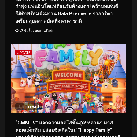
ร่าพุ่ง แฟนอินโดแห่ต้อนรับห้างแตก! คว้าบทเด่นซี
รีส์ดังพร้อมร่วมงาน Gala Premiere จาการ์ตา
เตรียมลุยตลาดบันเทิงนานาชาติ
17 ชั่วโมง ago
admin
UPDATE
1 min read
“GMMTV” แจกความสดใสขั้นสุด! หลานๆ มาส
คอตแท็กทีม ปล่อยซิงเกิลใหม่ “Happy Family”