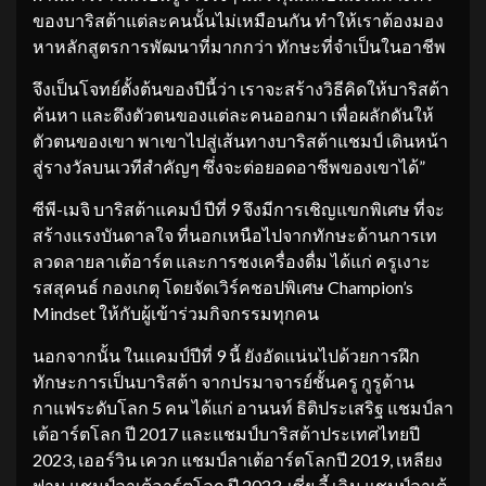
ของบาริสต้าแต่ละคนนั้นไม่เหมือนกัน ทำให้เราต้องมอง
หาหลักสูตรการพัฒนาที่มากกว่า ทักษะที่จำเป็นในอาชีพ
จึงเป็นโจทย์ตั้งต้นของปีนี้ว่า เราจะสร้างวิธีคิดให้บาริสต้า
ค้นหา และดึงตัวตนของแต่ละคนออกมา เพื่อผลักดันให้
ตัวตนของเขา พาเขาไปสู่เส้นทางบาริสต้าแชมป์ เดินหน้า
สู่รางวัลบนเวทีสำคัญๆ ซึ่งจะต่อยอดอาชีพของเขาได้”
ซีพี-เมจิ บาริสต้าแคมป์ ปีที่ 9 จึงมีการเชิญแขกพิเศษ ที่จะ
สร้างแรงบันดาลใจ ที่นอกเหนือไปจากทักษะด้านการเท
ลวดลายลาเต้อาร์ต และการชงเครื่องดื่ม ได้แก่ ครูเงาะ
รสสุคนธ์ กองเกตุ โดยจัดเวิร์คชอปพิเศษ Champion’s
Mindset ให้กับผู้เข้าร่วมกิจกรรมทุกคน
นอกจากนั้น ในแคมป์ปีที่ 9 นี้ ยังอัดแน่นไปด้วยการฝึก
ทักษะการเป็นบาริสต้า จากปรมาจารย์ชั้นครู กูรูด้าน
กาแฟระดับโลก 5 คน ได้แก่ อานนท์ ธิติประเสริฐ แชมป์ลา
เต้อาร์ตโลก ปี 2017 และแชมป์บาริสต้าประเทศไทยปี
2023, เออร์วิน เควก แชมป์ลาเต้อาร์ตโลกปี 2019, เหลียง
ฟาน แชมป์ลาเต้อาร์ตโลก ปี 2023, เซี่ย อี้ เฉิน แชมป์ลาเต้