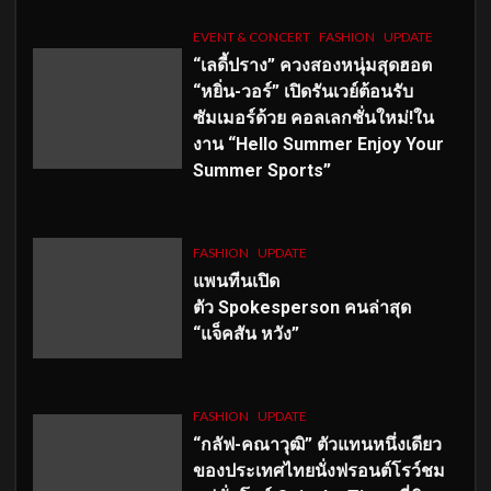
EVENT & CONCERT
FASHION
UPDATE
“เลดี้ปราง” ควงสองหนุ่มสุดฮอต
“หยิ่น-วอร์” เปิดรันเวย์ต้อนรับ
ซัมเมอร์ด้วย คอลเลกชั่นใหม่!ใน
งาน “Hello Summer Enjoy Your
Summer Sports”
FASHION
UPDATE
แพนทีนเปิด
ตัว
Spokesperson คนล่าสุด
“แจ็คสัน หวัง”
FASHION
UPDATE
“กลัฟ-คณาวุฒิ” ตัวแทนหนึ่งเดียว
ของประเทศไทยนั่งฟรอนต์โรว์ชม