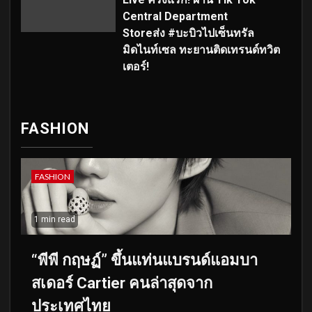
Central Department
Storeส่ง #บะบิวไปเซ็นทรัล
มิดไนท์เซล ทะยานติดเทรนด์ทวิต
เตอร์!
FASHION
FASHION
1 min read
“พีพี กฤษฏ์” ขึ้นแท่นแบรนด์แอมบา
สเดอร์ Cartier คนล่าสุดจาก
ประเทศไทย