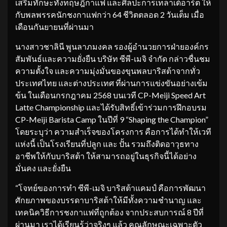
เสริมทักษะทั้งทฤษฎีกาแฟ และศิลปะการเทลาเต้อาร์ต ให้
กับพลพรรคนักชงกาแฟกว่า 64 ชีวิตตลอด 2 วันเต็ม เมื่อ
เดือนกันยายนที่ผ่านมา
นางสาวชาลินี พูนลาภมงคล รองผู้อำนวยการฝ่ายองค์กร
สัมพันธ์และความยั่งยืน บริษัท ซีพี-เมจิ จำกัด กล่าวชื่นชม
ความตั้งใจ และความมุ่งมั่นของขุนพลบาริสต้าจากทั่ว
ประเทศไทย และต่างประเทศ ที่ผ่านการแข่งขันอย่างเข้ม
ข้น ในเดือนกรกฎาคม 2568 บนเวที CP-Meiji Speed Art
Latte Championship และได้รับสิทธิ์เข้าร่วมการฝึกอบรม
CP-Meiji Barista Camp ในปีที่ 9 “Shaping the Champion”
โดยระบุว่า ความสำเร็จของโครงการ คือการได้ทำให้เวที
แห่งนี้ เป็นโรงเรียนที่ปลูก และ ปั้น รวมถึงติดอาวุธทาง
อาชีพให้กับบาริสต้า ให้สามารถอยู่ในธุรกิจนี้ได้อย่าง
มั่นคง และยั่งยืน
“โจทย์ของการทำ ซีพี-เมจิ บาริสต้าแคมป์ คือการพัฒนา
ศักยภาพของบรรดาบาริสต้าให้มีทั้งความชำนาญ และ
เทคนิควิธีการชงกาแฟที่ถูกต้อง จากประสบการณ์ 8 ปีที่
ผ่านมา เราได้เรียนรู้ว่าจริงๆ แล้ว คุณลักษณะเฉพาะตัว