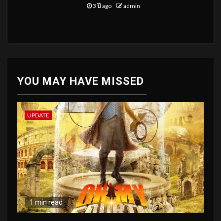
3 ปี ago
admin
YOU MAY HAVE MISSED
UPDATE
1 min read