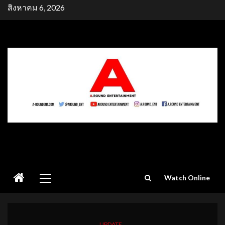
Skip
สิงหาคม 6, 2026
to
content
Primary
Watch Online
Menu
UPDATE