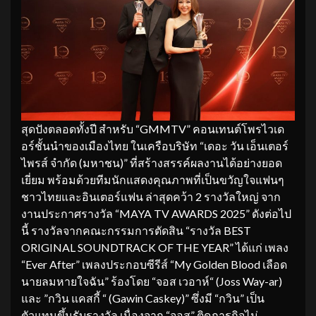
สุดปังตลอดทั้งปี สำหรับ “GMMTV” คอนเทนต์โพรไวเด
อร์ชั้นนำของเมืองไทย ในเครือบริษัท “เดอะ วัน เอ็นเตอร์
ไพรส์ จำกัด (มหาชน)” ที่สร้างสรรค์ผลงานได้อย่างยอด
เยี่ยม พร้อมด้วยทีมนักแสดงคุณภาพที่เป็นขวัญใจแฟนๆ
ชาวไทยและอินเตอร์แฟน ล่าสุดคว้า 2 รางวัลใหญ่ จาก
งานประกาศรางวัล “MAYA TV AWARDS 2025” ดังต่อไป
นี้ รางวัลจากคณะกรรมการตัดสิน “รางวัล BEST
ORIGINAL SOUNDTRACK OF THE YEAR” ได้แก่ เพลง
“Ever After” เพลงประกอบซีรีส์ “My Golden Blood เลือด
นายลมหายใจฉัน” ร้องโดย “จอส เวอาห์“ (Joss Way-ar)
และ ”กวิน แคสกี้ “ (Gawin Caskey)” ซึ่งมี “กวิน” เป็น
ตัวแทนขึ้นรับรางวัล เนื่องจาก “จอส” ติดภารกิจไม่