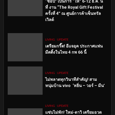
“ช้อป” เป็นการ “ให้” 6-12 ธ.ค. นี้
ที่ งาน “The Royal Gift Festival
ครั้งที่ 4” ณ ศูนย์การค้าเซ็นทรัล
เวิลด์
LIVING
UPDATE
เตรียมกรี๊ด! อีแจอุค ประกาศแฟน
มีตติ้งในไทย 4 กพ 66 นี้
LIVING
UPDATE
ไม่พลาดทุกวินาทีสำคัญ
! สาม
หนุ่มบ้าน vivo ‘หยิ่น – วอร์ – มีน’
LIVING
UPDATE
แซ่บไม่พัก! ใหม่-ดาวิ เตรียมอวด