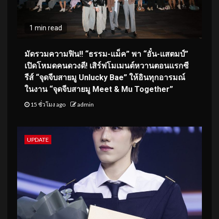
1 min read
มัดรวมความฟิน!! “ธรรม-แม็ค” พา “อั๋น-แสตมป์”
เปิดโหมดคนดวงดี! เสิร์ฟโมเมนต์หวานตอนแรกซี
รีส์ “จุดจีบสายมู Unlucky Bae” ให้อินทุกอารมณ์
ในงาน “จุดจีบสายมู Meet & Mu Together”
15 ชั่วโมง ago
admin
UPDATE