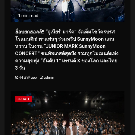
1 min read
ฮ็อบยกฮอลล์!! “จูเนียร์-มาร์ค” จัดเต็มโชว์ครบรส
โรแมนติก! พาแฟนๆ ร่วมทริป SunnyMoon แสน
หวาน ในงาน “JUNIOR MARK SunnyMoon
CONCERT” ขนทัพเกสต์สุดปัง รวมทุกโมเมนต์แห่ง
ความสุขพุ่ง “อันดับ 1” เทรนด์ X ของโลก และไทย
3 วัน
44 นาที ago
admin
UPDATE