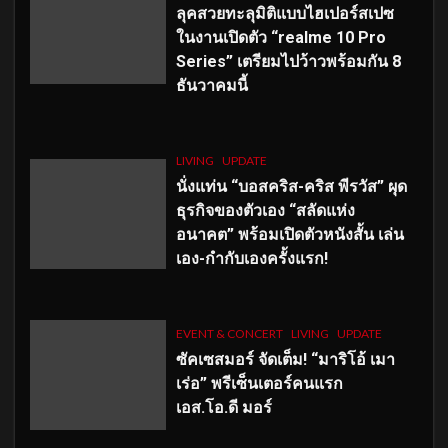
ลุคสวยทะลุมิติแบบไฮเปอร์สเปซ
ในงานเปิดตัว “realme 10 Pro
Series” เตรียมไปว้าวพร้อมกัน 8
ธันวาคมนี้
LIVING
UPDATE
นั่งแท่น “บอสคริส-คริส พีรวัส” ผุด
ธุรกิจของตัวเอง “สลัดแห่ง
อนาคต” พร้อมเปิดตัวหนังสั้น เล่น
เอง-กำกับเองครั้งแรก!
EVENT & CONCERT
LIVING
UPDATE
ซัคเซสมอร์ จัดเต็ม
!
“มาริโอ้ เมา
เร่อ” พรีเซ็นเตอร์คนแรก
เอส
.โอ.ดี มอร์