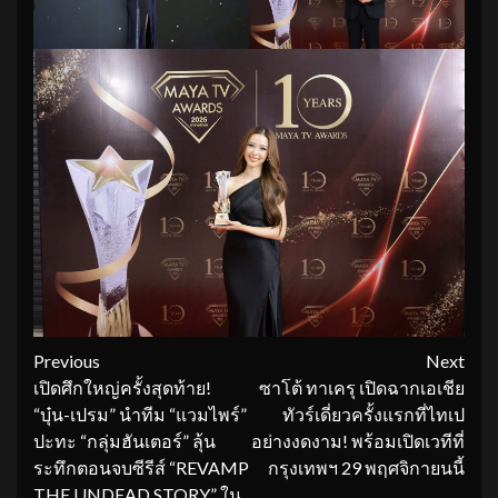
Continue
Previous
Next
เปิดศึกใหญ่ครั้งสุดท้าย!
ซาโต้ ทาเครุ เปิดฉากเอเชีย
Reading
“บุ๋น-เปรม” นำทีม “แวมไพร์”
ทัวร์เดี่ยวครั้งแรกที่ไทเป
ปะทะ “กลุ่มฮันเตอร์” ลุ้น
อย่างงดงาม! พร้อมเปิดเวทีที่
ระทึกตอนจบซีรีส์ “REVAMP
กรุงเทพฯ 29 พฤศจิกายนนี้
THE UNDEAD STORY” ใน