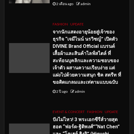
2 เดือน ago
admin
FASHION
UPDATE
จากนักแสดงอายุน้อยสู่เจ้าของ
ธุรกิจ “เจมีไนน์ นรวิชญ์” เปิดตัว
DIVINE Brand Official แบรนด์
เสื้อผ้าและสินค้าไลฟ์สไตล์ ที่
สะท้อนบุคลิกและความชอบของ
เจ้าตัว ผสานความเรียบง่าย แต่
แฝงไปด้วยความสนุก ชิค สตรีท ที่
ขอติดแกลมและเท่ตามแบบฉบับ
2 ปี ago
admin
EVENT & CONCERT
FASHION
UPDATE
ปังไม่ไหว! 3 พระเอกซีรีส์วายสุด
ฮอต “ฟอร์ด-ฐิติพงศ์”“Nat Chen”
และ “โคเฮย์ ฮิงุจิ” (Higuchi