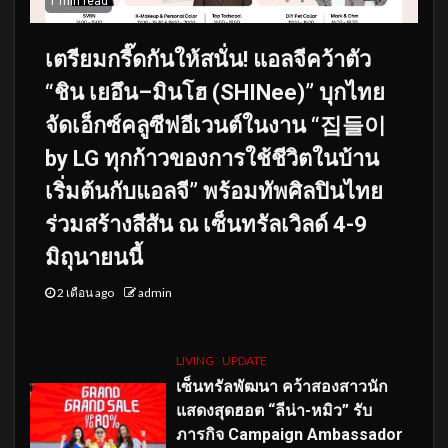
1 min read
เตรียมกรี๊ดกันให้สนั่น! แอลจีคว้าตัว
“ชิน เยอึน–มินโฮ (SHINee)” บุกไทย
จัดเอ็กซ์คลูซีฟอีเวนต์ในงาน “집들이
by LG ทุกก้าวของการใช้ชีวิตในบ้าน
เริ่มต้นกับแอลจี” พร้อมทัพศิลปินไทย
ร่วมสร้างสีสัน ณ เซ็นทรัลเวิลด์ 4-9
มิถุนายนนี้
2 เดือน ago
admin
LIVING
UPDATE
เซ็นทรัลพัฒนา คว้าสองสาวนัก
แสดงสุดฮอต “ลีน่า-หมิว” รับ
ภารกิจ Campaign Ambassador