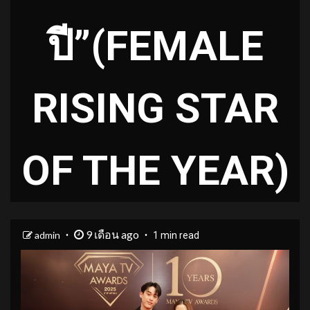
ปี”(FEMALE
RISING STAR
OF THE YEAR)
9 เดือน ago
admin
1 min read