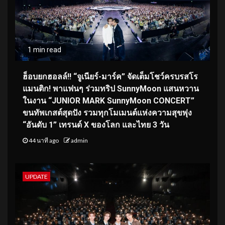
1 min read
ฮ็อบยกฮอลล์!! “จูเนียร์-มาร์ค” จัดเต็มโชว์ครบรสโร
แมนติก! พาแฟนๆ ร่วมทริป SunnyMoon แสนหวาน
ในงาน “JUNIOR MARK SunnyMoon CONCERT”
ขนทัพเกสต์สุดปัง รวมทุกโมเมนต์แห่งความสุขพุ่ง
“อันดับ 1” เทรนด์ X ของโลก และไทย 3 วัน
44 นาที ago
admin
UPDATE