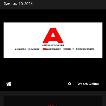
Skip
สิงหาคม 10, 2026
to
content
Primary
Watch Online
Menu
UPDATE