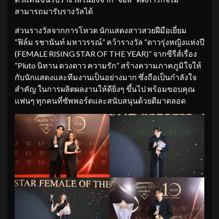
สามารถมารับรางวัลได้
ส่วนรางวัลจากการโหวต นักแสดงสาวสวยฝีมือเยี่ยม
“ฟิล์ม รชานันท์ มหาวรรณ์” คว้ารางวัล “ดาวรุ่งหญิงแห่งปี
(FEMALE RISING STAR OF THE YEAR)” จากซีรีส์เรื่อง
“Pluto นิทาน ดวงดาว ความรัก” สร้างความภาคภูมิใจให้
กับนักแสดงและทีมงานเป็นอย่างมาก ซึ่งถือเป็นกำลังใจ
สำคัญ ในการผลิตผลงานให้ดียิ่งๆ ขึ้นไป พร้อมขอบคุณ
แฟนๆ ทุกคนที่ซัพพอร์ตและสนับสนุนด้วยดีมาตลอด