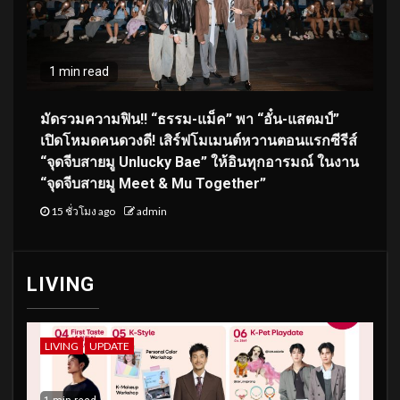
1 min read
มัดรวมความฟิน!! “ธรรม-แม็ค” พา “อั๋น-แสตมป์”
เปิดโหมดคนดวงดี! เสิร์ฟโมเมนต์หวานตอนแรกซีรีส์
“จุดจีบสายมู Unlucky Bae” ให้อินทุกอารมณ์ ในงาน
“จุดจีบสายมู Meet & Mu Together”
15 ชั่วโมง ago
admin
LIVING
LIVING
UPDATE