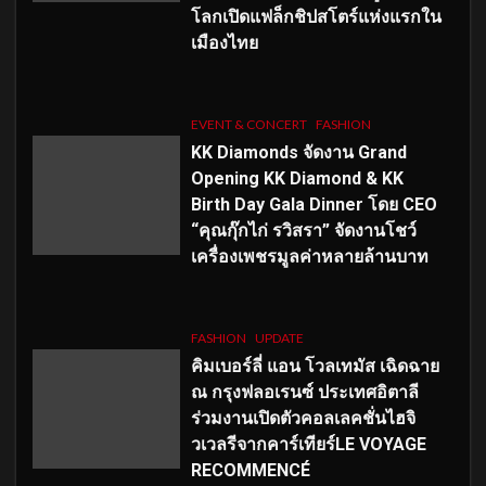
โลกเปิดแฟล็กชิปสโตร์แห่งแรกใน
เมืองไทย
EVENT & CONCERT
FASHION
KK Diamonds จัดงาน Grand
Opening KK Diamond & KK
Birth Day Gala Dinner โดย CEO
“คุณกุ๊กไก่ รวิสรา” จัดงานโชว์
เครื่องเพชรมูลค่าหลายล้านบาท
FASHION
UPDATE
คิมเบอร์ลี่ แอน โวลเทมัส เฉิดฉาย
ณ กรุงฟลอเรนซ์ ประเทศอิตาลี
ร่วมงานเปิดตัวคอลเลคชั่นไฮจิ
วเวลรีจากคาร์เทียร์LE VOYAGE
RECOMMENCÉ