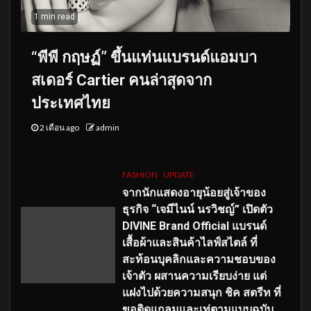
1 min read
“พีพี กฤษฏ์” ขึ้นแท่นแบรนด์แอมบา
สเดอร์ Cartier คนล่าสุดจาก
ประเทศไทย
2 เดือน ago
admin
FASHION
UPDATE
จากนักแสดงอายุน้อยสู่เจ้าของ
ธุรกิจ “เจมีไนน์ นรวิชญ์” เปิดตัว
DIVINE Brand Official แบรนด์
เสื้อผ้าและสินค้าไลฟ์สไตล์ ที่
สะท้อนบุคลิกและความชอบของ
เจ้าตัว ผสานความเรียบง่าย แต่
แฝงไปด้วยความสนุก ชิค สตรีท ที่
ขอติดแกลมและเท่ตามแบบฉบับ