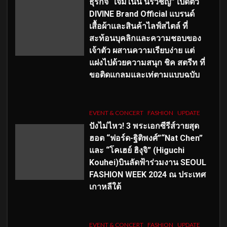
ธุรกิจ “เจมีไนน์ นรวิชญ์” เปิดตัว
DIVINE Brand Official แบรนด์
เสื้อผ้าและสินค้าไลฟ์สไตล์ ที่
สะท้อนบุคลิกและความชอบของ
เจ้าตัว ผสานความเรียบง่าย แต่
แฝงไปด้วยความสนุก ชิค สตรีท ที่
ขอติดแกลมและเท่ตามแบบฉบับ
EVENT & CONCERT
FASHION
UPDATE
ปังไม่ไหว! 3 พระเอกซีรีส์วายสุด
ฮอต “ฟอร์ด-ฐิติพงศ์”“Nat Chen”
และ “โคเฮย์ ฮิงุจิ” (Higuchi
Kouhei)บินลัดฟ้าร่วมงาน SEOUL
FASHION WEEK 2024 ณ ประเทศ
เกาหลีใต้
EVENT & CONCERT
FASHION
UPDATE