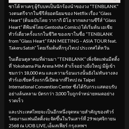
ซาโต้ ทาเครุ ผู้รับบทเป็นนักร้องนำของวง “TENBLANK”
วงดนตรีจากในซีรีส์ยอดนิยมของ Netflix เรื่อง “Glass
Heart” (ต้นฉบับโดย วากากิ มิโอ จากผลงานซีรีส์ “Glass
Heart” ตีพิมพ์โดย Gentosha Comics) ได้เริ่มต้น เอเชีย
ทัวร์เดี่ยวครั้งแรกในชีวิต ของเขาในชื่อ “TENBLANK
from “Glass Heart” FAN MEETING – ASIA TOUR feat.
Takeru Satoh” โดยเริ่มต้นที่กรุงไทเป ประเทศไต้หวัน
ในเดือนตุลาคมที่ผ่านมา “TENBLANK” เพิ่งจัดแฟนมีตติ้ง
ที่ Yokohama Pia Arena MM สำเร็จอย่างยิ่งใหญ่ มีผู้เข้า
ชมกว่า 18,000 คน และความร้อนแรงนั้นยังไม่ทันจางลง
ทัวร์เอเชียครั้งแรกนี้เปิดฉากที่ไทเป ณ Taipei
International Convention Center ซึ่งได้รับกระแสตอบรับ
อย่างล้นหลาม บัตรกว่า 3,000 ใบถูกจำหน่ายหมดอย่าง
รวดเร็ว
และประเทศไทยจะเป็นอีกหนึ่งจุดหมายสำคัญของทัวร์
โดยงานแฟนมีตติ้งจะจัดขึ้นในวันเสาร์ที่ 29 พฤศจิกายน
2568 ณ UOB LIVE, เอ็มสเฟียร์ กรุงเทพฯ