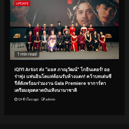
UPDATE
1 min read
iQIYI Artist ส่ง “มอส ภาณุวัฒน์” โกอินเตอร์! ออ
ร่าพุ่ง แฟนอินโดแห่ต้อนรับห้างแตก! คว้าบทเด่นซี
รีส์ดังพร้อมร่วมงาน Gala Premiere จาการ์ตา
เตรียมลุยตลาดบันเทิงนานาชาติ
19 ชั่วโมง ago
admin