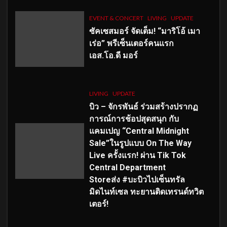
EVENT & CONCERT
LIVING
UPDATE
ซัคเซสมอร์ จัดเต็ม
!
“มาริโอ้ เมา
เร่อ” พรีเซ็นเตอร์คนแรก
เอส
.โอ.ดี มอร์
LIVING
UPDATE
บิว – จักรพันธ์ ร่วมสร้างปรากฏ
การณ์การช้อปสุดสนุก กับ
แคมเปญ “Central Midnight
Sale”ในรูปแบบ On The Way
Live ครั้งแรก! ผ่าน Tik Tok
Central Department
Storeส่ง #บะบิวไปเซ็นทรัล
มิดไนท์เซล ทะยานติดเทรนด์ทวิต
เตอร์!