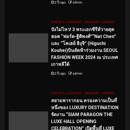
2 ปี ago
admin
EVENT & CONCERT
FASHION
UPDATE
ปังไม่ไหว! 3 พระเอกซีรีส์วายสุด
ฮอต “ฟอร์ด-ฐิติพงศ์”“Nat Chen”
และ “โคเฮย์ ฮิงุจิ” (Higuchi
Kouhei)บินลัดฟ้าร่วมงาน SEOUL
FASHION WEEK 2024 ณ ประเทศ
เกาหลีใต้
2 ปี ago
admin
EVENT & CONCERT
FASHION
UPDATE
สยามพารากอน ครองความเป็นที่
หนึ่งของ LUXURY DESTINATION
จัดงาน “SIAM PARAGON THE
LUXE HALL OPENING
CELEBRATION” เปิดพื้นที่ LUXE