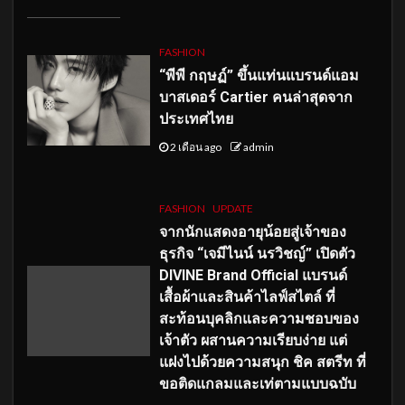
FASHION
“พีพี กฤษฏ์” ขึ้นแท่นแบรนด์แอม
บาสเดอร์ Cartier คนล่าสุดจาก
ประเทศไทย
2 เดือน ago
admin
FASHION
UPDATE
จากนักแสดงอายุน้อยสู่เจ้าของ
ธุรกิจ “เจมีไนน์ นรวิชญ์” เปิดตัว
DIVINE Brand Official แบรนด์
เสื้อผ้าและสินค้าไลฟ์สไตล์ ที่
สะท้อนบุคลิกและความชอบของ
เจ้าตัว ผสานความเรียบง่าย แต่
แฝงไปด้วยความสนุก ชิค สตรีท ที่
ขอติดแกลมและเท่ตามแบบฉบับ