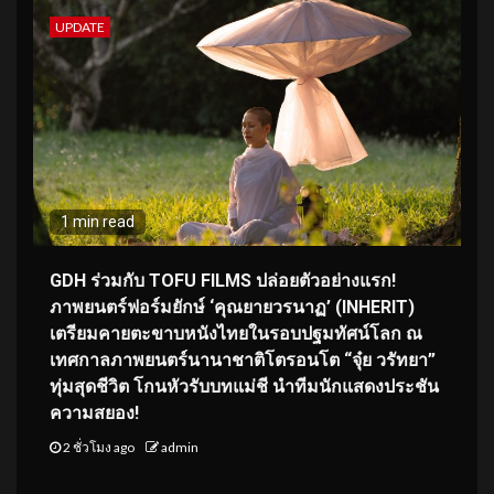
UPDATE
1 min read
GDH ร่วมกับ TOFU FILMS ปล่อยตัวอย่างแรก!
ภาพยนตร์ฟอร์มยักษ์ ‘คุณยายวรนาฏ’ (INHERIT)
เตรียมคายตะขาบหนังไทยในรอบปฐมทัศน์โลก ณ
เทศกาลภาพยนตร์นานาชาติโตรอนโต “จุ๋ย วรัทยา”
ทุ่มสุดชีวิต โกนหัวรับบทแม่ชี นำทีมนักแสดงประชัน
ความสยอง!
2 ชั่วโมง ago
admin