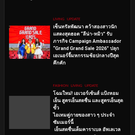
LIVING
UPDATE
เซ็นทรัลพัฒนา คว้าสองสาวนัก
แสดงสุดฮอต “ลีน่า-หมิว” รับ
ภารกิจ Campaign Ambassador
“Grand Grand Sale 2026” ปลุก
เอเนอร์จี้มหกรรมช้อปกลางปีสุด
คึกคัก
FASHION
LIVING
UPDATE
โฉมใหม่
! เอเวอร์เซ้นส์ แป้งหอม
เย็น สูตรเย็นสดชื่น และสูตรเย็นสุด
ขั้ว
ไอเทมคู่กายของสาว ๆ ประจำ
ซัมเมอร์นี้
เย็นสดชื่นเต็มคาราเบล อัพเลเวล