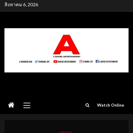
Skip
สิงหาคม 6, 2026
to
content
Primary
Watch Online
Menu
UPDATE