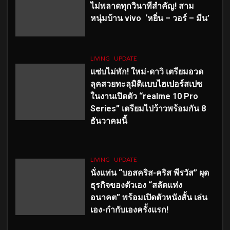
ไม่พลาดทุกวินาทีสำคัญ
! สาม
หนุ่มบ้าน vivo ‘หยิ่น – วอร์ – มีน’
LIVING
UPDATE
แซ่บไม่พัก! ใหม่-ดาวิ เตรียมอวด
ลุคสวยทะลุมิติแบบไฮเปอร์สเปซ
ในงานเปิดตัว “realme 10 Pro
Series” เตรียมไปว้าวพร้อมกัน 8
ธันวาคมนี้
LIVING
UPDATE
นั่งแท่น “บอสคริส-คริส พีรวัส” ผุด
ธุรกิจของตัวเอง “สลัดแห่ง
อนาคต” พร้อมเปิดตัวหนังสั้น เล่น
เอง-กำกับเองครั้งแรก!