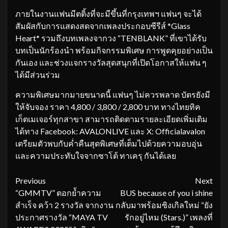
ภายในงานแฟนมีตติ้งที่จะมีขึ้นที่กรุงเทพฯ แฟนๆ จะได้
สัมผัสกับการแสดงสดจากเพลงประกอบซีรีส์ *Glass
Heart* รวมถึงบทเพลงจากวง “TENBLANK” ที่เขาได้รับ
บทเป็นนักร้องนำ พร้อมกิจกรรมพิเศษ การพูดคุยอย่างเป็น
กันเอง และช่วงแจกรางวัลสุดสนุกที่เปิดโอกาสให้แฟน ๆ
ได้มีส่วนร่วม
ความพิเศษมากมายขนาดนี้ แฟนๆ ไม่ควรพลาด บัตรยังมี
ให้จับจอง ราคา 4,800 / 3,800 / 2,800 บาท ทางไทยทิค
เก็ตเมเจอร์ทุกสาขา สามารถติดตามรายละเอียดเพิ่มเติม
ได้ทาง Facebook: AVALONLIVE และ X: Officialavalon
เตรียมตัวพบกับค่ำคืนสุดพิเศษที่เต็มไปด้วยความอบอุ่น
และความประทับใจจากซาโต้ ทาเครุ กันได้เลย
Continue
Previous
Next
“GMMTV” ตอกย้ำความ
BUS because of you i shine
Reading
สำเร็จ คว้า 2 รางวัล จากงาน
กลับมาพร้อมซิงเกิลใหม่ “ยัง
ประกาศรางวัล “MAYA TV
รักอยู่ไหม (Stars.)” เพลงที่