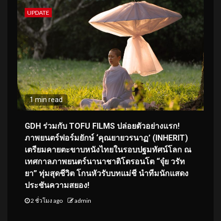
UPDATE
1 min read
GDH ร่วมกับ TOFU FILMS ปล่อยตัวอย่างแรก!
ภาพยนตร์ฟอร์มยักษ์ ‘คุณยายวรนาฏ’ (INHERIT)
เตรียมคายตะขาบหนังไทยในรอบปฐมทัศน์โลก ณ
เทศกาลภาพยนตร์นานาชาติโตรอนโต “จุ๋ย วรัท
ยา” ทุ่มสุดชีวิต โกนหัวรับบทแม่ชี นำทีมนักแสดง
ประชันความสยอง!
2 ชั่วโมง ago
admin