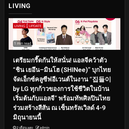
LIVING
LIVING
UPDATE
1 min read
เตรียมกรี๊ดกันให้สนั่น! แอลจีคว้าตัว
“ชิน เยอึน–มินโฮ (SHINee)” บุกไทย
จัดเอ็กซ์คลูซีฟอีเวนต์ในงาน “집들이
by LG ทุกก้าวของการใช้ชีวิตในบ้าน
เริ่มต้นกับแอลจี” พร้อมทัพศิลปินไทย
ร่วมสร้างสีสัน ณ เซ็นทรัลเวิลด์ 4-9
มิถุนายนนี้
2 เดือน ago
admin