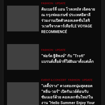
FASHION
UPDATE
คิมเบอร์ลี่ แอน โวลเทมัส เฉิดฉาย
ณ กรุงฟลอเรนซ์ ประเทศอิตาลี
ร่วมงานเปิดตัวคอลเลคชั่นไฮจิ
วเวลรีจากคาร์เทียร์LE VOYAGE
RECOMMENCÉ
FASHION
UPDATE
“ฟอร์ด ฐิติพงษ์” กับ “Trofi”
แบรนด์เสื้อผ้าที่ใฝ่ฝันมาตั้งแต่เด็ก
EVENT & CONCERT
FASHION
UPDATE
“เลดี้ปราง” ควงสองหนุ่มสุดฮอต
“หยิ่น-วอร์” เปิดรันเวย์ต้อนรับ
ซัมเมอร์ด้วย คอลเลกชั่นใหม่!ใน
งาน “Hello Summer Enjoy Your