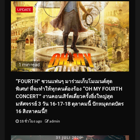
UPDATE
1 min read
“FOURTH” ชวนแฟนๆ มาร่วมเก็บโมเมนต์สุด
พิเศษ! ที่จะทำให้ทุกคนต้องร้อง “OH MY FOURTH
CONCERT” งานคอนเสิร์ตเดี่ยวครั้งยิ่งใหญ่สุด
มหัศจรรย์ 3 วัน 16-17-18 ตุลาคมนี้ ปักหมุดกดบัตร
16 สิงหาคมนี้!!
18 ชั่วโมง ago
admin