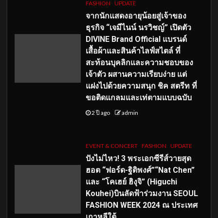
FASHION
UPDATE
จากนักแสดงอายุน้อยสู่เจ้าของ
ธุรกิจ “เจมีไนน์ นรวิชญ์” เปิดตัว
DIVINE Brand Official แบรนด์
เสื้อผ้าและสินค้าไลฟ์สไตล์ ที่
สะท้อนบุคลิกและความชอบของ
เจ้าตัว ผสานความเรียบง่าย แต่
แฝงไปด้วยความสนุก ชิค สตรีท ที่
ขอติดแกลมและเท่ตามแบบฉบับ
2 ปี ago
admin
EVENT & CONCERT
FASHION
UPDATE
ปังไม่ไหว! 3 พระเอกซีรีส์วายสุด
ฮอต “ฟอร์ด-ฐิติพงศ์”“Nat Chen”
และ “โคเฮย์ ฮิงุจิ” (Higuchi
Kouhei)บินลัดฟ้าร่วมงาน SEOUL
FASHION WEEK 2024 ณ ประเทศ
เกาหลีใต้