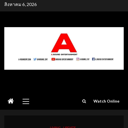
Skip
สิงหาคม 6, 2026
to
content
Primary
Watch Online
Menu
LIVING
UPDATE