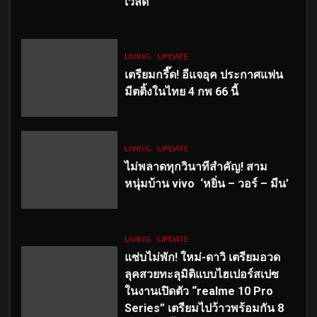
เวิลด์
LIVING
UPDATE
เตรียมกรี๊ด! อีแจอุค ประกาศแฟน
มีตติ้งในไทย 4 กพ 66 นี้
LIVING
UPDATE
ไม่พลาดทุกวินาทีสำคัญ
! สาม
หนุ่มบ้าน vivo ‘หยิ่น – วอร์ – มีน’
LIVING
UPDATE
แซ่บไม่พัก! ใหม่-ดาวิ เตรียมอวด
ลุคสวยทะลุมิติแบบไฮเปอร์สเปซ
ในงานเปิดตัว “realme 10 Pro
Series” เตรียมไปว้าวพร้อมกัน 8