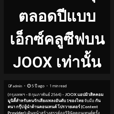
ตลอดปีแบบ
เอ็กซ์คลูซีฟบน
JOOX เท่านั้น
5 ปี ago
admin
1 min read
(กรุงเทพฯ – 8
กุมภาพันธ์
2564) –
JOOX
แอปมิวสิคคอม
มูนิตี้สำหรับคนรักเสียงเพลงอันดับ
1
ของไทย
จับมือ
กัน
ตนา กรุ๊ป ผู้นำด้านคอนเทนต์ โปรวายเดอร์ (
Content
Provider)
เดินหน้าสร้างสรรค์ออริจินัลคอนเทนต์ครั้ง