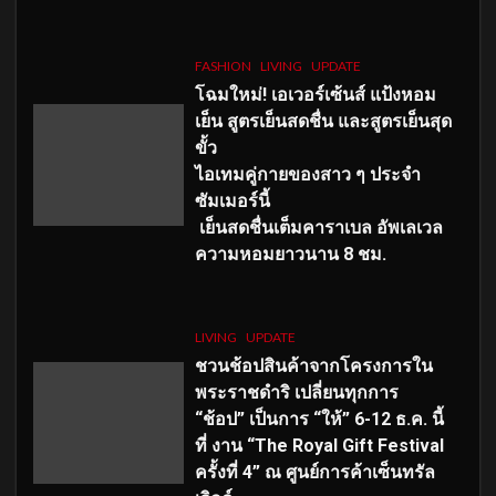
FASHION
LIVING
UPDATE
โฉมใหม่
! เอเวอร์เซ้นส์ แป้งหอม
เย็น สูตรเย็นสดชื่น และสูตรเย็นสุด
ขั้ว
ไอเทมคู่กายของสาว ๆ ประจำ
ซัมเมอร์นี้
เย็นสดชื่นเต็มคาราเบล อัพเลเวล
ความหอมยาวนาน
8
ชม.
LIVING
UPDATE
ชวนช้อปสินค้าจากโครงการใน
พระราชดำริ เปลี่ยนทุกการ
“ช้อป” เป็นการ “ให้” 6-12 ธ.ค. นี้
ที่ งาน “The Royal Gift Festival
ครั้งที่ 4” ณ ศูนย์การค้าเซ็นทรัล