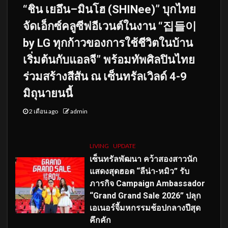
“ชิน เยอึน–มินโฮ (SHINee)” บุกไทย
จัดเอ็กซ์คลูซีฟอีเวนต์ในงาน “집들이
by LG ทุกก้าวของการใช้ชีวิตในบ้าน
เริ่มต้นกับแอลจี” พร้อมทัพศิลปินไทย
ร่วมสร้างสีสัน ณ เซ็นทรัลเวิลด์ 4-9
มิถุนายนนี้
2 เดือน ago
admin
LIVING
UPDATE
เซ็นทรัลพัฒนา คว้าสองสาวนัก
แสดงสุดฮอต “ลีน่า-หมิว” รับ
ภารกิจ Campaign Ambassador
“Grand Grand Sale 2026” ปลุก
เอเนอร์จี้มหกรรมช้อปกลางปีสุด
คึกคัก