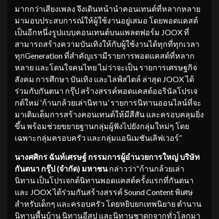
มากกว่าเสียงเพลง จึงเดินหน้านำคอนเทนต์ที่หลากหลาย
มามอบประสบการณ์ให้ผู้ใช้งานอยู่เสมอ โดยพอดแคสต์
เป็นอีกหนึ่งรูปแบบคอนเทนต์บนแพลตฟอร์ม JOOX ที่
สามารถสร้างความบันเทิงให้กับผู้ใช้งานได้ทุกที่ทุกเวลา
ทุกGeneration ที่สำคัญเรามีรายการพอดแคสต์ที่หลาก
หลาย และโดนใจคนไทย ไม่ว่าจะเป็น รายการเศรษฐกิจ
สังคม การศึกษา บันเทิง และไลฟ์สไตล์ ล่าสุด JOOX ได้
ร่วมกับกันตนา กรุ๊ป สร้างสรรค์พอดแคสต์ออรินัลโปรเจ
กต์ใหม่ ‘ก้านกล้วยเล่านิทาน’ รายการนิทานออนไลน์ที่จะ
มาเติมเต็มการสร้างคอนเทนต์ให้มีสีสัน และครอบคลุมยิ่ง
ขึ้น พร้อมช่วยขยายฐานกลุ่มผู้ฟังไปยังกลุ่มใหม่ๆ โดย
เฉพาะกลุ่มครอบครัว และกลุ่มแอนิเมชันเลิฟเวอร์”
นาง
ศศิกร ฉันท์เศรษฐ์ กรรมการผู้อำนวยการใหญ่ บริษัท
กันตนา กรุ๊ป (จำกัด) มหาชน
กล่าวว่า“ก้านกล้วยเล่า
นิทาน เป็นโปรเจกต์นิทานพอดแคสต์ครั้งแรกที่กันตนา
และ JOOX ได้ร่วมกันสร้างสรรค์ Sound Content พิเศษ
สำหรับเด็กๆ และครอบครัว โดยหยิบยกเทพนิยาย ตำนาน
นิทานพื้นบ้าน นิทานอีสป และนิทานชาดกจากทั่วโลกมา