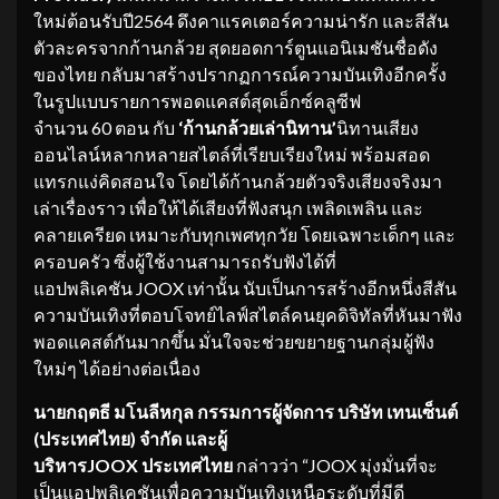
ใหม่ต้อนรับปี2564 ดึงคาแรคเตอร์ความน่ารัก และสีสัน
ตัวละครจากก้านกล้วย สุดยอดการ์ตูนแอนิเมชันชื่อดัง
ของไทย กลับมาสร้างปรากฏการณ์ความบันเทิงอีกครั้ง
ในรูปแบบรายการพอดแคสต์สุดเอ็กซ์คลูซีฟ
จำนวน 60 ตอน กับ
‘ก้านกล้วยเล่านิทาน’
นิทานเสียง
ออนไลน์หลากหลายสไตล์ที่เรียบเรียงใหม่ พร้อมสอด
แทรกแง่คิดสอนใจ โดยได้ก้านกล้วยตัวจริงเสียงจริงมา
เล่าเรื่องราว เพื่อให้ได้เสียงที่ฟังสนุก เพลิดเพลิน และ
คลายเครียด เหมาะกับทุกเพศทุกวัย โดยเฉพาะเด็กๆ และ
ครอบครัว ซึ่งผู้ใช้งานสามารถรับฟังได้ที่
แอปพลิเคชัน JOOX เท่านั้น นับเป็นการสร้างอีกหนึ่งสีสัน
ความบันเทิงที่ตอบโจทย์ไลฟ์สไตล์คนยุคดิจิทัลที่หันมาฟัง
พอดแคสต์กันมากขึ้น มั่นใจจะช่วยขยายฐานกลุ่มผู้ฟัง
ใหม่ๆ ได้อย่างต่อเนื่อง
นายกฤตธี มโนลีหกุล กรรมการผู้จัดการ บริษัท เทนเซ็นต์
(ประเทศไทย) จำกัด และผู้
บริหาร
JOOX
ประเทศไทย
กล่าวว่า “JOOX มุ่งมั่นที่จะ
เป็นแอปพลิเคชันเพื่อความบันเทิงเหนือระดับที่มีดี