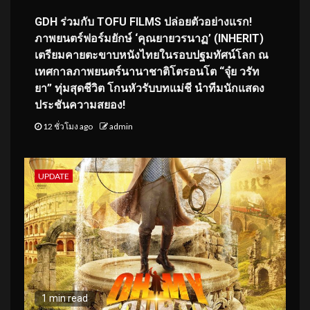
GDH ร่วมกับ TOFU FILMS ปล่อยตัวอย่างแรก!
ภาพยนตร์ฟอร์มยักษ์ ‘คุณยายวรนาฏ’ (INHERIT)
เตรียมคายตะขาบหนังไทยในรอบปฐมทัศน์โลก ณ
เทศกาลภาพยนตร์นานาชาติโตรอนโต “จุ๋ย วรัท
ยา” ทุ่มสุดชีวิต โกนหัวรับบทแม่ชี นำทีมนักแสดง
ประชันความสยอง!
12 ชั่วโมง ago
admin
UPDATE
1 min read