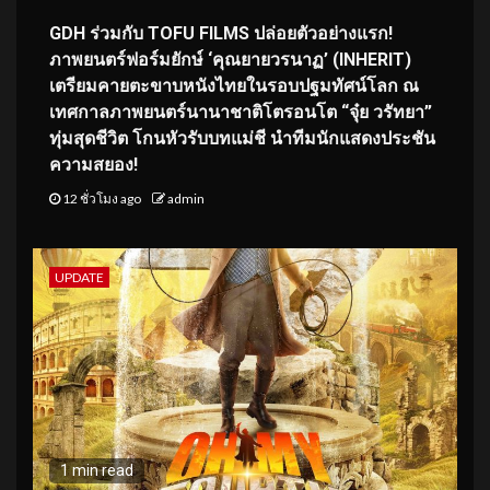
GDH ร่วมกับ TOFU FILMS ปล่อยตัวอย่างแรก!
ภาพยนตร์ฟอร์มยักษ์ ‘คุณยายวรนาฏ’ (INHERIT)
เตรียมคายตะขาบหนังไทยในรอบปฐมทัศน์โลก ณ
เทศกาลภาพยนตร์นานาชาติโตรอนโต “จุ๋ย วรัทยา”
ทุ่มสุดชีวิต โกนหัวรับบทแม่ชี นำทีมนักแสดงประชัน
ความสยอง!
12 ชั่วโมง ago
admin
UPDATE
1 min read