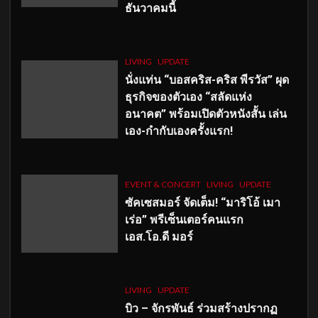
ธันวาคมนี้
LIVING
UPDATE
นั่งแท่น “บอสคริส-คริส พีรวัส” ผุด
ธุรกิจของตัวเอง “สลัดแห่ง
อนาคต” พร้อมเปิดตัวหนังสั้น เล่น
เอง-กำกับเองครั้งแรก!
EVENT & CONCERT
LIVING
UPDATE
ซัคเซสมอร์ จัดเต็ม
!
“มาริโอ้ เมา
เร่อ” พรีเซ็นเตอร์คนแรก
เอส
.โอ.ดี มอร์
LIVING
UPDATE
บิว – จักรพันธ์ ร่วมสร้างปรากฏ