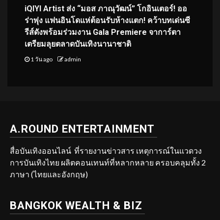
iQIYI Artist ส่ง “มอส ภาณุวัฒน์” โกอินเตอร์! ออ
ร่าพุ่ง แฟนอินโดแห่ต้อนรับห้างแตก! คว้าบทเด่นซี
รีส์ดังพร้อมร่วมงาน Gala Premiere จาการ์ตา
เตรียมลุยตลาดบันเทิงนานาชาติ
1 วัน ago
admin
A.ROUND ENTERTAINMENT
สื่อบันเทิงออนไลน์ ที่รายงานข่าวสาร เหตุการณ์ในแวดวง
การบันเทิงไทย ผลิตคอนเทนท์ที่หลากหลาย ครอบคลุมทั้ง 2
ภาษา (ไทยและอังกฤษ)
BANGKOK WEALTH & BIZ