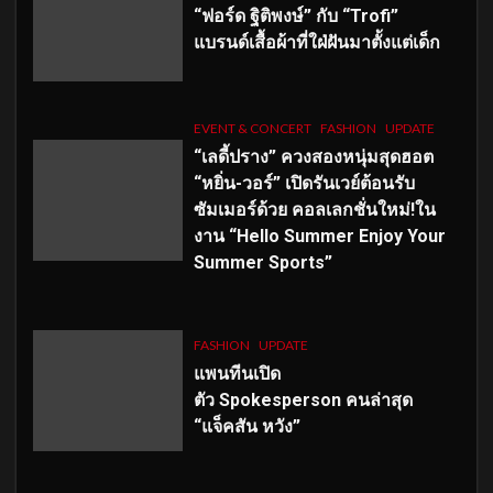
“ฟอร์ด ฐิติพงษ์” กับ “Trofi”
แบรนด์เสื้อผ้าที่ใฝ่ฝันมาตั้งแต่เด็ก
EVENT & CONCERT
FASHION
UPDATE
“เลดี้ปราง” ควงสองหนุ่มสุดฮอต
“หยิ่น-วอร์” เปิดรันเวย์ต้อนรับ
ซัมเมอร์ด้วย คอลเลกชั่นใหม่!ใน
งาน “Hello Summer Enjoy Your
Summer Sports”
FASHION
UPDATE
แพนทีนเปิด
ตัว
Spokesperson คนล่าสุด
“แจ็คสัน หวัง”