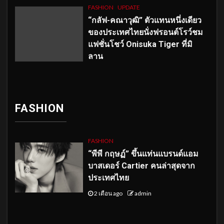
FASHION
UPDATE
“กลัฟ-คณาวุฒิ” ตัวแทนหนึ่งเดียว
ของประเทศไทยนั่งฟรอนต์โรว์ชม
แฟชั่นโชว์ Onisuka Tiger ที่มิ
ลาน
FASHION
FASHION
“พีพี กฤษฏ์” ขึ้นแท่นแบรนด์แอม
บาสเดอร์ Cartier คนล่าสุดจาก
ประเทศไทย
2 เดือน ago
admin