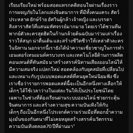
เรียบเรียงใหม่ พร้อมสอดแทรกคติสอนใจผ่านเรื่องราว
การผจญภัยในโลกแห่งจินตนาการ ที่มีทั้งคนแคระ สัตว์
ประหลาด ยักษ์ร้าย อัศวินผู้กล้า เจ้าหญิง และบรรดา
สิงสาราสัตว์ที่แสนมหัศจรรย์มากมาย โดยเราได้ชวนทีม
พากย์ตัวละครสุดฮิตในก้านกล้วยต้นฉบับมาร่วมเล่าเรื่อง
ราวให้สนุก น่าตื่นเต้น และสร้างชีวิตชีวาให้เหล่าตัวละคร
ในนิทาน นอกจากนี้เรายังได้นำความเชี่ยวชาญในการทำ
เอนเตอร์เทนเมนท์ครบวงจร และเทคโนโลยีด้านการผลิต
คอนเทนต์ที่ทันสมัย มาสร้างสรรค์นิทานเสียงออนไลน์ให้
มีความสมจริง แปลกใหม่ สอดคล้องกับยุคสมัยที่เปลี่ยนไป
และเหมาะกับรูปแบบพอดแคสต์ที่คนยุคใหม่นิยมฟัง ซึ่ง
เราเชื่อว่ารายการพอดแคสต์นี้จะเป็นอีกหนึ่งทางเลือกให้
เด็กๆ ได้ใช้เวลาว่างในแต่ละวันให้เป็นประโยชน์โดย
เฉพาะในช่วงที่ต้องเรียนผ่านระบบออนไลน์ ช่วยกระตุ้น
จินตนาการ และสร้างความสุข ความบันเทิงให้กับ
เด็กๆ ถือเป็นอีกหนึ่งโปรเจกต์ความร่วมมือที่ตอกย้ำความ
มุ่งมั่นของกันตนาที่ไม่เคยหยุดสร้างสรรค์นวัตกรรม
ความบันเทิงตลอด70 ปีที่ผ่านมา”