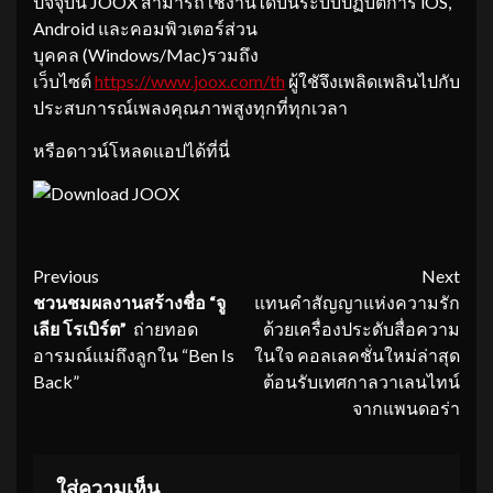
ปัจจุบัน JOOX สามารถใช้งานได้บนระบบปฏิบัติการ iOS,
Android และคอมพิวเตอร์ส่วน
บุคคล (Windows/Mac)รวมถึง
เว็บไซต์
https://www.joox.com/th
ผู้ใชัจึงเพลิดเพลินไปกับ
ประสบการณ์เพลงคุณภาพสูงทุกที่ทุกเวลา
หรือดาวน์โหลดแอปได้ที่นี่
Continue
Previous
Next
ชวนชมผลงานสร้างชื่อ
“จู
แทนคำสัญญาแห่งความรัก
Reading
เลีย โรเบิร์ต”
ถ่ายทอด
ด้วยเครื่องประดับสื่อความ
อารมณ์แม่ถึงลูกใน “Ben Is
ในใจ คอลเลคชั่นใหม่ล่าสุด
Back”
ต้อนรับเทศกาลวาเลนไทน์
จากแพนดอร่า
ใส่ความเห็น