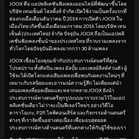
JOOX คือ แอปพลิเคชันฟังเพลงออนไลน์ที่พัฒนาขึ้นโดย
บริษัท เทนเซ็นต์ โฮลดิ้งส์ จำกัด เปิดใช้งานเป็นครั้งแรกที่
ฮ่องกงเมื่อเดือนธันวาคม ปี 2014 การเปิดตัว JOOX ใน
เมืองไทย เกิดขึ้นเมื่อเดือนมกราคม 2016 โดยบริษัท เทน
เซ็นต์ (ประเทศไทย) จำกัด ปัจจุบัน JOOX ถือเป็นแอปพลิ
เคชั่นฟังเพลงชั้นนำของประเทศไทย ที่รวบรวมเพลงจาก
ทั่วโลกโดยปัจจุบันมีเพลงมากกว่า 30 ล้านเพลง
JOOX เชื่อมโยงคุณเข้ากับประสบการณ์ดนตรีที่คุณ
โปรดปราน ทั้งศิลปิน เพลง อัลบั้ม และเพลย์ลิสต์ส่วนตัว ผู้
ใช้จะได้เปิดโลกแห่งเสียงเพลงเพื่อพบกับผลงานใหม่ๆ ที่
เหมาะกับรสนิยมและอารมณ์ความรู้สึก ไม่เพียงแต่นำ
เสนอเพลงที่ยอดเยี่ยมและหลากหลาย JOOX ยังนำ
ประสบการณ์ทางดนตรีทุกรูปแบบมารวบรวมไว้ในแอป
พลิเคชั่นเดียว ไม่ว่าจะเป็นฟีเจอร์ใหม่ๆ อย่างวิดีโอ
คาราโอเกะ, P2P, ไลฟ์คอนเสิร์ต และกิจกรรมด้านดนตรี
ต่างๆ ที่เราจัดขึ้นอย่างต่อเนื่อง เพื่อมอบสุดยอด
ประสบการณ์ทางด้านดนตรีที่แตกต่างให้กับผู้ใช้ของเรา