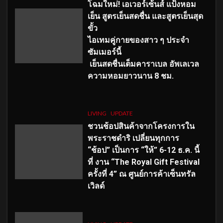
โฉมใหม่
! เอเวอร์เซ้นส์ แป้งหอม
เย็น สูตรเย็นสดชื่น และสูตรเย็นสุด
ขั้ว
ไอเทมคู่กายของสาว ๆ ประจำ
ซัมเมอร์นี้
เย็นสดชื่นเต็มคาราเบล อัพเลเวล
ความหอมยาวนาน
8
ชม.
LIVING
UPDATE
ชวนช้อปสินค้าจากโครงการใน
พระราชดำริ เปลี่ยนทุกการ
“ช้อป” เป็นการ “ให้” 6-12 ธ.ค. นี้
ที่ งาน “The Royal Gift Festival
ครั้งที่ 4” ณ ศูนย์การค้าเซ็นทรัล
เวิลด์