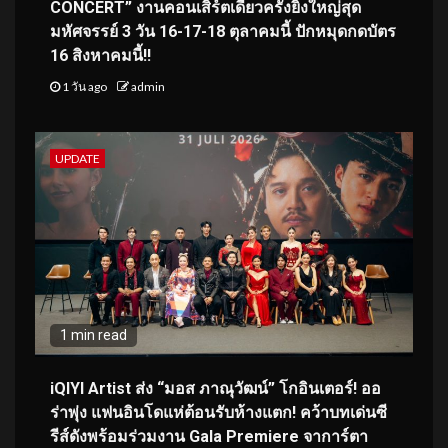
CONCERT” งานคอนเสิร์ตเดี่ยวครั้งยิ่งใหญ่สุด
มหัศจรรย์ 3 วัน 16-17-18 ตุลาคมนี้ ปักหมุดกดบัตร
16 สิงหาคมนี้!!
1 วัน ago
admin
UPDATE
1 min read
iQIYI Artist ส่ง “มอส ภาณุวัฒน์” โกอินเตอร์! ออ
ร่าพุ่ง แฟนอินโดแห่ต้อนรับห้างแตก! คว้าบทเด่นซี
รีส์ดังพร้อมร่วมงาน Gala Premiere จาการ์ตา