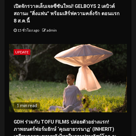
เปิดจักรวาลเล็บเจลซีซันใหม่! GELBOYS 2 เดบิวต์
สถานะ “ติ่งแฟน” พร้อมเสิร์ฟความคลั่งรัก ตอนแรก
8 ส.ค.นี้
15 ชั่วโมง ago
admin
UPDATE
1 min read
GDH ร่วมกับ TOFU FILMS ปล่อยตัวอย่างแรก!
ภาพยนตร์ฟอร์มยักษ์ ‘คุณยายวรนาฏ’ (INHERIT)