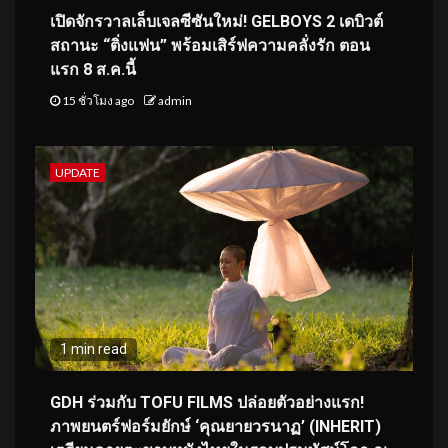
เปิดจักรวาลเล็บเจลซีซันใหม่! GELBOYS 2 เดบิวต์
สถานะ “ติ่งแฟน” พร้อมเสิร์ฟความคลั่งรัก ตอน
แรก 8 ส.ค.นี้
15 ชั่วโมง ago
admin
UPDATE
1 min read
GDH ร่วมกับ TOFU FILMS ปล่อยตัวอย่างแรก!
ภาพยนตร์ฟอร์มยักษ์ ‘คุณยายวรนาฏ’ (INHERIT)