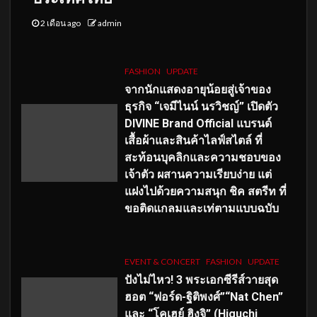
2 เดือน ago
admin
FASHION
UPDATE
จากนักแสดงอายุน้อยสู่เจ้าของ
ธุรกิจ “เจมีไนน์ นรวิชญ์” เปิดตัว
DIVINE Brand Official แบรนด์
เสื้อผ้าและสินค้าไลฟ์สไตล์ ที่
สะท้อนบุคลิกและความชอบของ
เจ้าตัว ผสานความเรียบง่าย แต่
แฝงไปด้วยความสนุก ชิค สตรีท ที่
ขอติดแกลมและเท่ตามแบบฉบับ
EVENT & CONCERT
FASHION
UPDATE
ปังไม่ไหว! 3 พระเอกซีรีส์วายสุด
ฮอต “ฟอร์ด-ฐิติพงศ์”“Nat Chen”
และ “โคเฮย์ ฮิงุจิ” (Higuchi