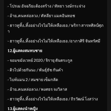
​- โปรเม อัจฉริยะต้องสร้าง / หัทยา วงษ์กระจ่าง
​- อ้าย..คนหล่อลวง / คัทลียา แมคอินทอช
​- ฮาวทูทิ้ง..ทิ้งอย่างไรไม่ให้เหลือเธอ / ษริกา สารทศิลป์ศุภ
า
​- ฮาวทูทิ้ง..ทิ้งอย่างไรไม่ให้เหลือเธอ /อาภาศิริ จันทรัศมี
12.
ผู้แสดงสมทบชาย
​- จอมขมังเวทย์ 2020 / จิรายุ ตันตระกูล
​- ดิวไปด้วยกันนะ / พันธุ์ธัช กันคำ
​- ไบท์แมน 2 / สมชาย เข็มกลัด
​- อ้าย..คนหล่อลวง / พงศธร จงวิลาส
​- ฮาวทูทิ้ง..ทิ้งอย่างไรไม่ให้เหลือเธอ / ถิรวัฒน์ โงสว่าง
13.
ผู้แสดงนำหญิง