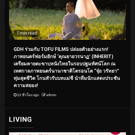
1 min read
GDH ร่วมกับ TOFU FILMS ปล่อยตัวอย่างแรก!
ภาพยนตร์ฟอร์มยักษ์ ‘คุณยายวรนาฏ’ (INHERIT)
เตรียมคายตะขาบหนังไทยในรอบปฐมทัศน์โลก ณ
เทศกาลภาพยนตร์นานาชาติโตรอนโต “จุ๋ย วรัทยา”
ทุ่มสุดชีวิต โกนหัวรับบทแม่ชี นำทีมนักแสดงประชัน
ความสยอง!
22 ชั่วโมง ago
admin
LIVING