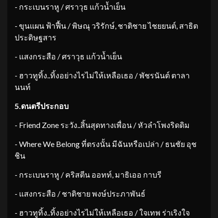
​- กระเบนราหู / ศราวุธ แก้วน้ำเย็น
​- ขุนแผน ฟ้าฟื้น / พิษณุ วริรักษ์, ชาติชาย ไชยยนต์, สาธิต
ประดิษฐสาร
​- แสงกระสือ / ศราวุธ แก้วน้ำเย็น
​- ฮาวทูทิ้ง..ทิ้งอย่างไรไม่ให้เหลือเธอ / พัชรนันต์ ตาลา
นนท์
5.
ดนตรีประกอบ
​- Friend Zone ระวัง..สิ้นสุดทางเพื่อน / หัวลำโพงริดดิม
​- Where We Belong ที่ตรงนั้น มีฉันหรือเปล่า / ธนชัย อุช
ชิน
​- กระเบนราหู / คริสตีน ออทท์, มาธิเออ กาบรี
​- แสงกระสือ / ชาติชาย พงษ์ประภาพันธ์
​- ฮาวทูทิ้ง..ทิ้งอย่างไรไม่ให้เหลือเธอ / ใจเทพ ร่าเริงใจ