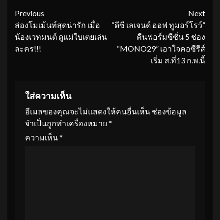
Continue
Previous
Next
ส่องโมเม้นท์สุดน่ารัก เมื่อ
“ดีซี เลเจนด์ ออฟ ทูมอร์โรว์”
Reading
น้องเวทมนต์ ดูแม่ใบเตยเล่น
คืนฟอร์มซีซั่น 5 ช่อง
ละคร!!!
“MONO29” เอาใจคอซีรีส์
เริ่ม ส.ที่13 ก.พ.นี้
ใส่ความเห็น
อีเมลของคุณจะไม่แสดงให้คนอื่นเห็น
ช่องข้อมูล
จำเป็นถูกทำเครื่องหมาย
*
ความเห็น
*