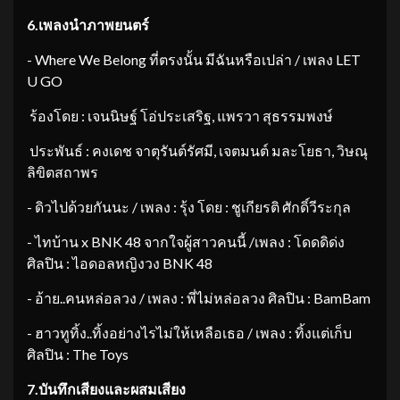
6.
เพลงนำภาพยนตร์
​- Where We Belong ที่ตรงนั้น มีฉันหรือเปล่า / เพลง LET
U GO
​ร้องโดย : เจนนิษฐ์ โอ่ประเสริฐ, แพรวา สุธรรมพงษ์
​ประพันธ์ : คงเดช จาตุรันต์รัศมี, เจตมนต์ มละโยธา, วิษณุ
ลิขิตสถาพร
​- ดิวไปด้วยกันนะ / เพลง : รุ้ง โดย : ชูเกียรติ ศักดิ์วีระกุล
​- ไทบ้าน x BNK 48 จากใจผู้สาวคนนี้ /เพลง : โดดดิด่ง
ศิลปิน : ไอดอลหญิงวง BNK 48
​- อ้าย..คนหล่อลวง / เพลง : พี่ไม่หล่อลวง ศิลปิน : BamBam
​- ฮาวทูทิ้ง..ทิ้งอย่างไรไม่ให้เหลือเธอ / เพลง : ทิ้งแต่เก็บ
ศิลปิน : The Toys
7.
บันทึกเสียงและผสมเสียง