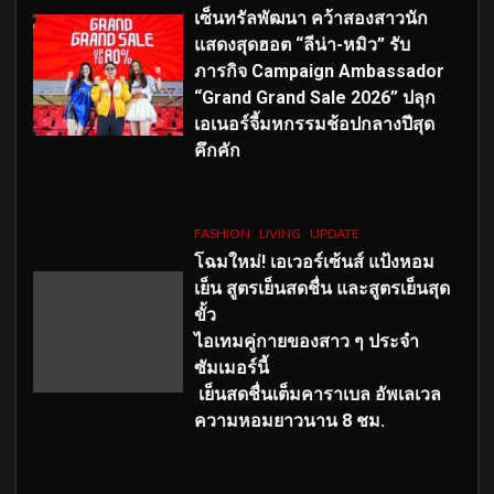
เซ็นทรัลพัฒนา คว้าสองสาวนัก
แสดงสุดฮอต “ลีน่า-หมิว” รับ
ภารกิจ Campaign Ambassador
“Grand Grand Sale 2026” ปลุก
เอเนอร์จี้มหกรรมช้อปกลางปีสุด
คึกคัก
FASHION
LIVING
UPDATE
โฉมใหม่
! เอเวอร์เซ้นส์ แป้งหอม
เย็น สูตรเย็นสดชื่น และสูตรเย็นสุด
ขั้ว
ไอเทมคู่กายของสาว ๆ ประจำ
ซัมเมอร์นี้
เย็นสดชื่นเต็มคาราเบล อัพเลเวล
ความหอมยาวนาน
8
ชม.