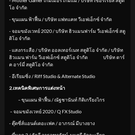
​- Mother Gamer เกมเมอร์ เกมแม่ / บริษัท เซอร์เรียล สตูดิ
โอ จำกัด
​- ขุนแผน ฟ้าฟื้น / บริษัท แฟทแคท วีเอฟเอ็กซ์ จำกัด
​- จอมขมังเวทย์ 2020 / บริษัท ฮิวแมนฟาร์ม วีเอฟเอ็กซ์ สตู
ดิโอ จำกัด
​- แสงกระสือ / บริษัท ออลเทอร์เนท สตูดิโอ จำกัด / บริษัท
ฮิวแมน ฟาร์ม วีเอฟเอ็กซ์ สตูดิโอ จำกัด ​ บริษัท ดาร์
ค อาร์มี่ สตูดิโอ จำกัด
​- อีเรียมซิ่ง / Riff Studio & Alternate Studio
2.
เทคนิคพิเศษการแต่งหน้า
– ขุนแผน ฟ้าฟื้น / ณัฐชานันท์ กิติเกรียงไกร
​ – จอมขมังเวทย์ 2020 / Q FX Studio
​- ตุ๊ดซี่ส์แอนด์เดอะเฟค / อาภรณ์ มีบางยาง
​- พี่นาค 2 / ถัถลี จารุจุฑารัตน์, มนตรี วัดละเอียด