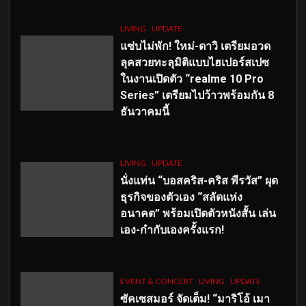
LIVING
UPDATE
แซ่บไม่พัก! ใหม่-ดาวิ เตรียมอวด
ลุคสวยทะลุมิติแบบไฮเปอร์สเปซ
ในงานเปิดตัว “realme 10 Pro
Series” เตรียมไปว้าวพร้อมกัน 8
ธันวาคมนี้
LIVING
UPDATE
นั่งแท่น “บอสคริส-คริส พีรวัส” ผุด
ธุรกิจของตัวเอง “สลัดแห่ง
อนาคต” พร้อมเปิดตัวหนังสั้น เล่น
เอง-กำกับเองครั้งแรก!
EVENT & CONCERT
LIVING
UPDATE
ซัคเซสมอร์ จัดเต็ม
!
“มาริโอ้ เมา