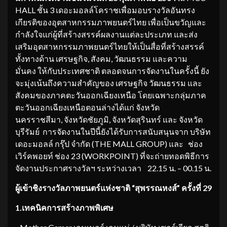
HALL ชั้น 3 เดอะมอลล์โคราชเพื่อมอบรางวัลอันทรง
เกียรติของอุตสาหกรรมภาพยนตร์ไทย เพื่อเป็นขวัญและ
กำลังใจแก่ผู้ที่สร้างสรรค์ผลงานแต่ละประเภท และส่ง
เสริมอุตสาหกรรมภาพยนตร์ไทยให้เป็นสื่อที่สร้างสรรค์
ทั้งทางด้าน เศรษฐกิจ, สังคม, วัฒนธรรม และความ
มั่นคง ให้กับประเทศชาติ ตลอดจนการจัดงานในครั้งนี้ ยัง
จะมุ่งเน้นถึงความสำคัญของ เศรษฐกิจ วัฒนธรรม และ
สังคมของภาคตะวันออกเฉียงเหนือ โดยเฉพาะกลุ่มภาค
ตะวันออกเฉียงเหนือตอนล่างได้แก่ จังหวัด
นครราชสีมา, จังหวัดชัยภูมิ, จังหวัดสุรินทร์ และ จังหวัด
บุรีรัมย์ การจัดงานในปีนี้ยังได้รับการสนับสนุนจาก บริษัท
เดอะมอลล์ กรุ๊ป จำกัด (THE MALL GROUP) และ ช่อง
เวิร์คพอยท์ ช่อง 23 (WORKPOINT) ที่จะถ่ายทอดพิธีการ
จัดงานประกาศรางวัลฯ ระหว่างเวลา 22.15 น. – 00.15 น.
ผู้เข้าชิงรางวัลภาพยนตร์แห่งชาติ “สุพรรณหงส์” ครั้งที่
29
1.
เทคนิคการสร้างภาพพิเศษ