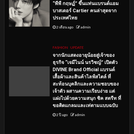
“พีพี กฤษฏ์” ขึ้นแท่นแบรนด์แอม
บาสเดอร์ Cartier คนล่าสุดจาก
ประเทศไทย
2 เดือน ago
admin
FASHION
UPDATE
จากนักแสดงอายุน้อยสู่เจ้าของ
ธุรกิจ “เจมีไนน์ นรวิชญ์” เปิดตัว
DIVINE Brand Official แบรนด์
เสื้อผ้าและสินค้าไลฟ์สไตล์ ที่
สะท้อนบุคลิกและความชอบของ
เจ้าตัว ผสานความเรียบง่าย แต่
แฝงไปด้วยความสนุก ชิค สตรีท ที่
ขอติดแกลมและเท่ตามแบบฉบับ
2 ปี ago
admin