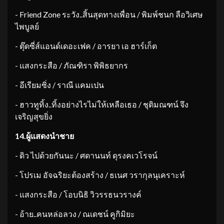
​- Friend Zone ระวัง..สิ้นสุดทางเพื่อน / พิมพ์ชนก ลือวิเศษ
ไพบูลย์
​- ตุ๊ดซี่ส์แอนด์เดอะเฟค / อารยา เอ ฮาร์เก็ต
​- แสงกระสือ / ภัณฑิรา พิพิธยากร
​- อีเรียมซิ่ง / ราณี แคมเปน
​- ฮาวทูทิ้ง..ทิ้งอย่างไรไม่ให้เหลือเธอ / ชุติมณฑน์ จึง
เจริญสุขยิ่ง
14.
ผู้แสดงนำชาย
​- ดิว ไปด้วยกันนะ / ศดานนท์ ดุรงคเวโรจน์
​- โปรเม อัจฉริยะต้องสร้าง / ธเนศ วรากุลนุเคราะห์
​- แสงกระสือ / โอบนิธิ วิวรรธนวรางค์
​- อ้าย..คนหล่อลวง / ณเดชน์ คูกิมิยะ