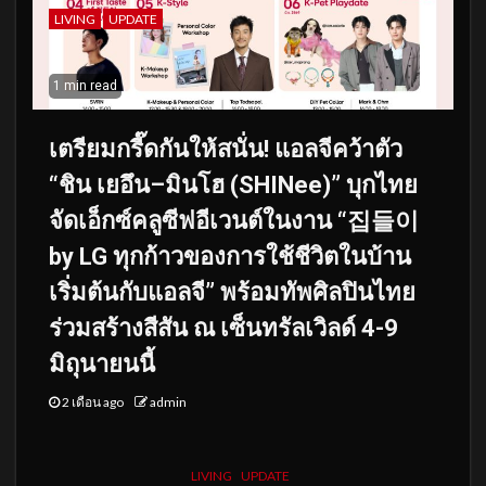
LIVING
UPDATE
1 min read
เตรียมกรี๊ดกันให้สนั่น! แอลจีคว้าตัว
“ชิน เยอึน–มินโฮ (SHINee)” บุกไทย
จัดเอ็กซ์คลูซีฟอีเวนต์ในงาน “집들이
by LG ทุกก้าวของการใช้ชีวิตในบ้าน
เริ่มต้นกับแอลจี” พร้อมทัพศิลปินไทย
ร่วมสร้างสีสัน ณ เซ็นทรัลเวิลด์ 4-9
มิถุนายนนี้
2 เดือน ago
admin
LIVING
UPDATE