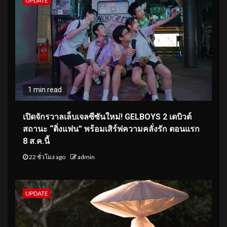
UPDATE
1 min read
เปิดจักรวาลเล็บเจลซีซันใหม่! GELBOYS 2 เดบิวต์
สถานะ “ติ่งแฟน” พร้อมเสิร์ฟความคลั่งรัก ตอนแรก
8 ส.ค.นี้
22 ชั่วโมง ago
admin
UPDATE