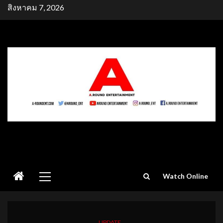
Skip
สิงหาคม 7, 2026
to
content
Primary
Watch Online
Menu
UPDATE