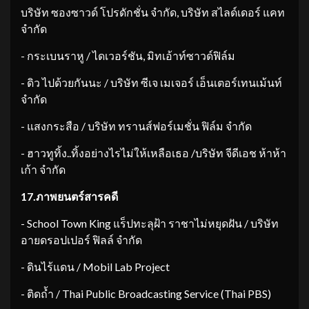
บริษัท ซองซาวด์ โปรดักชั่น จำกัด, บริษัท สไลด์เดอร์ แคท
จำกัด
​- กระเบนราหู / ไดเวอร์ชัน, มิทเอ้าท์ซาวด์ฟิล์ม
​- ดิว ไปด้วยกันนะ / บริษัท ซีเจ เมเจอร์ เอ็นเตอร์เทนเม้นท์
จำกัด
​- แสงกระสือ / บริษัท ทรานส์ฟอร์เมชั่น ฟิล์ม จำกัด
​- ฮาวทูทิ้ง..ทิ้งอย่างไรไม่ให้เหลือเธอ /บริษัท จีดีเอช ห้าห้า
เก้า จำกัด
17.
ภาพยนตร์สารคดี
​- School Town King แร็ปทะลุฝ้า ราชาไม่หยุดฝัน / บริษัท
อายดรอปเปอร์ ฟิลล์ จำกัด
​- ดินไร้แดน / Mobil Lab Project
​- ติดถ้ำ / Thai Public Broadcasting Service (Thai PBS)