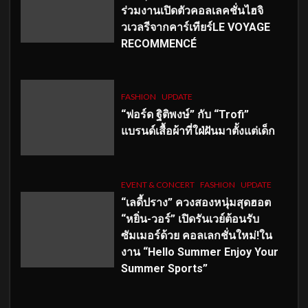
ร่วมงานเปิดตัวคอลเลคชั่นไฮจิ
วเวลรีจากคาร์เทียร์LE VOYAGE
RECOMMENCÉ
FASHION
UPDATE
“ฟอร์ด ฐิติพงษ์” กับ “Trofi”
แบรนด์เสื้อผ้าที่ใฝ่ฝันมาตั้งแต่เด็ก
EVENT & CONCERT
FASHION
UPDATE
“เลดี้ปราง” ควงสองหนุ่มสุดฮอต
“หยิ่น-วอร์” เปิดรันเวย์ต้อนรับ
ซัมเมอร์ด้วย คอลเลกชั่นใหม่!ใน
งาน “Hello Summer Enjoy Your
Summer Sports”