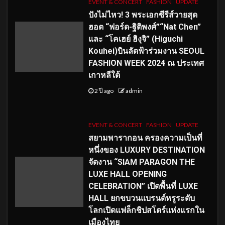
EVENT & CONCERT
FASHION
UPDATE
ปังไม่ไหว! 3 พระเอกซีรีส์วายสุด
ฮอต “ฟอร์ด-ฐิติพงศ์”“Nat Chen”
และ “โคเฮย์ ฮิงุจิ” (Higuchi
Kouhei)บินลัดฟ้าร่วมงาน SEOUL
FASHION WEEK 2024 ณ ประเทศ
เกาหลีใต้
2 ปี ago
admin
EVENT & CONCERT
FASHION
UPDATE
สยามพารากอน ครองความเป็นที่
หนึ่งของ LUXURY DESTINATION
จัดงาน “SIAM PARAGON THE
LUXE HALL OPENING
CELEBRATION” เปิดพื้นที่ LUXE
HALL ยกขบวนแบรนด์หรูระดับ
โลกเปิดแฟล็กชิปสโตร์แห่งแรกใน
เมืองไทย