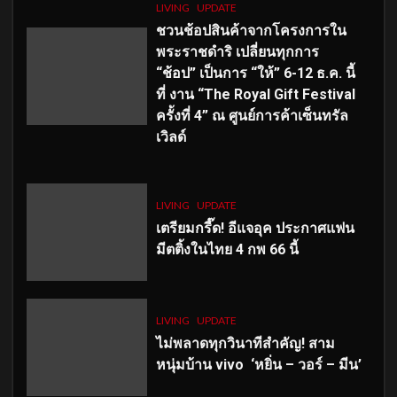
LIVING
UPDATE
ชวนช้อปสินค้าจากโครงการใน
พระราชดำริ เปลี่ยนทุกการ
“ช้อป” เป็นการ “ให้” 6-12 ธ.ค. นี้
ที่ งาน “The Royal Gift Festival
ครั้งที่ 4” ณ ศูนย์การค้าเซ็นทรัล
เวิลด์
LIVING
UPDATE
เตรียมกรี๊ด! อีแจอุค ประกาศแฟน
มีตติ้งในไทย 4 กพ 66 นี้
LIVING
UPDATE
ไม่พลาดทุกวินาทีสำคัญ
! สาม
หนุ่มบ้าน vivo ‘หยิ่น – วอร์ – มีน’