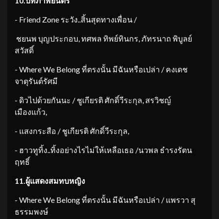
10.
บทภาพยนตร์
​- Friend Zone ระวัง..สิ้นสุดทางเพื่อน /
​ชยนพ บุญประกอบ, ทศพล ทิพย์ทินกร, ภัทรนาถ พิบูลย์
สวัสดิ์
​- Where We Belong ที่ตรงนั้น มีฉันหรือเปล่า / คงเดช
จาตุรันต์รัศมี
​- ดิวไปด้วยกันนะ / ชูเกียรติ ศักดิ์วีระกุล, สรวิชญ์
เมืองแก้ว,
​- แสงกระสือ / ชูเกียรติ ศักดิ์วีระกุล,
​- ฮาวทูทิ้ง..ทิ้งอย่างไรไม่ให้เหลือเธอ /นวพล ธำรงรัตน
ฤทธิ์
11.
ผู้แสดงสมทบหญิง
​- Where We Belong ที่ตรงนั้น มีฉันหรือเปล่า / แพรวา สุ
ธรรมพงษ์