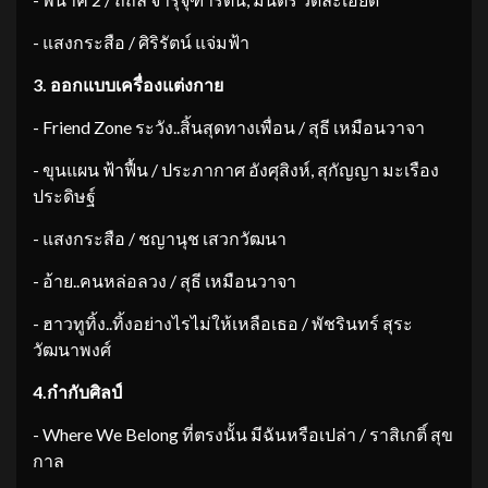
​- แสงกระสือ / ศิริรัตน์ แจ่มฟ้า
3.
ออกแบบเครื่องแต่งกาย
​- Friend Zone ระวัง..สิ้นสุดทางเพื่อน / สุธี เหมือนวาจา
​- ขุนแผน ฟ้าฟื้น / ประภากาศ อังศุสิงห์, สุกัญญา มะเรือง
ประดิษฐ์
​- แสงกระสือ / ชญานุช เสวกวัฒนา
​- อ้าย..คนหล่อลวง / สุธี เหมือนวาจา
​- ฮาวทูทิ้ง..ทิ้งอย่างไรไม่ให้เหลือเธอ / พัชรินทร์ สุระ
วัฒนาพงศ์
4.
กำกับศิลป์
​- Where We Belong ที่ตรงนั้น มีฉันหรือเปล่า / ราสิเกติ์ สุข
กาล