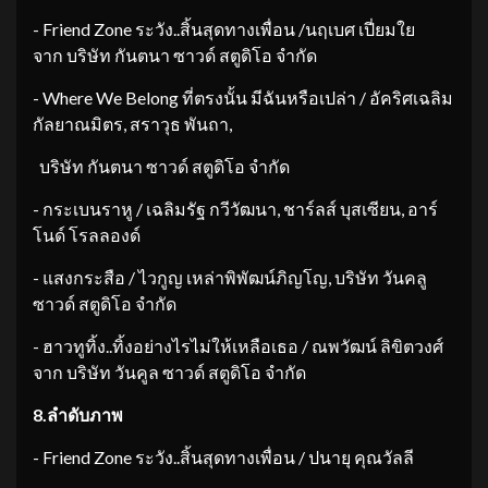
​- Friend Zone ระวัง..สิ้นสุดทางเพื่อน /นฤเบศ เปี่ยมใย
จาก บริษัท กันตนา ซาวด์ สตูดิโอ จำกัด
​- Where We Belong ที่ตรงนั้น มีฉันหรือเปล่า / อัคริศเฉลิม
กัลยาณมิตร, สราวุธ พันถา,
​ บริษัท กันตนา ซาวด์ สตูดิโอ จำกัด
​- กระเบนราหู / เฉลิมรัฐ กวีวัฒนา, ชาร์ลส์ บุสเซียน, อาร์
โนด์ โรลลองด์
​- แสงกระสือ / ไวกูญ เหล่าพิพัฒน์ภิญโญ, บริษัท วันคลู
ซาวด์ สตูดิโอ จำกัด
​- ฮาวทูทิ้ง..ทิ้งอย่างไรไม่ให้เหลือเธอ / ณพวัฒน์ ลิขิตวงศ์
จาก บริษัท วันคูล ซาวด์ สตูดิโอ จำกัด
8.
ลำดับภาพ
​- Friend Zone ระวัง..สิ้นสุดทางเพื่อน / ปนายุ คุณวัลลี