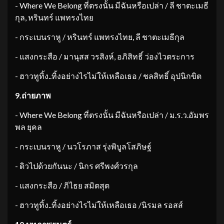
​- Where We Belong ที่ตรงนั้น มีฉันหรือเปล่า / ลี ชาตะเมธี
กุล, หรินทร์ แพทรงไทย
​- กระเบนราหู / หรินทร์ แพทรงไทย, ลี ชาตะเมธีกุล
​- แสงกระสือ / มานุสส วรสิงห์, อภิสิทธิ์ ว่องไวตระการ
​- ฮาวทูทิ้ง..ทิ้งอย่างไรไม่ให้เหลือเธอ / ชลสิทธิ์ อุปนิกขิต
9.
ถ่ายภาพ
​- Where We Belong ที่ตรงนั้น มีฉันหรือเปล่า / ม.ร.ว.อัมพร
พล ยุคล
​- กระเบนราหู / นวโรภาส รุ่งพิบูลโสภิษฐ์
​- ดิวไปด้วยกันนะ / นิกร ศรีพงศ์วรกุล
​- แสงกระสือ / ภิไธย สมิตสุต
​- ฮาวทูทิ้ง..ทิ้งอย่างไรไม่ให้เหลือเธอ /นิรมล รอสส์