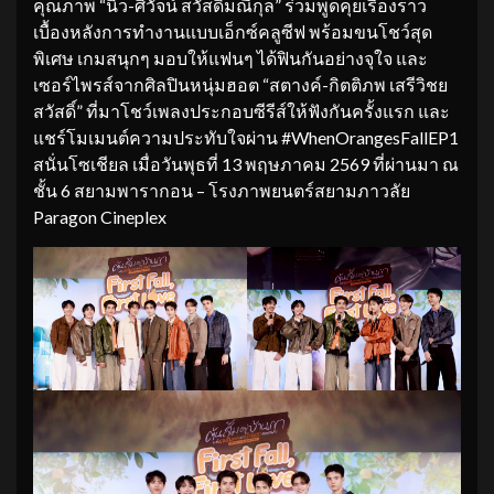
คุณภาพ “นิว-ศิวัจน์ สวัสดิ์มณีกุล” ร่วมพูดคุยเรื่องราว
เบื้องหลังการทำงานแบบเอ็กซ์คลูซีฟ พร้อมขนโชว์สุด
พิเศษ เกมสนุกๆ มอบให้แฟนๆ ได้ฟินกันอย่างจุใจ และ
เซอร์ไพรส์จากศิลปินหนุ่มฮอต “สตางค์-กิตติภพ เสรีวิชย
สวัสดิ์” ที่มาโชว์เพลงประกอบซีรีส์ให้ฟังกันครั้งแรก และ
แชร์โมเมนต์ความประทับใจผ่าน #WhenOrangesFallEP1
สนั่นโซเชียล เมื่อวันพุธที่ 13 พฤษภาคม 2569 ที่ผ่านมา ณ
ชั้น 6 สยามพารากอน – โรงภาพยนตร์สยามภาวลัย
Paragon Cineplex