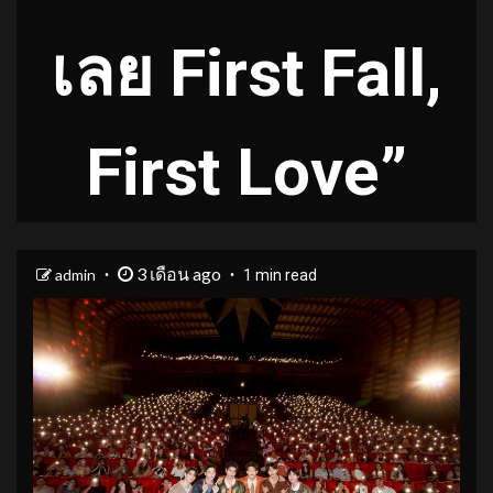
เลย First Fall,
First Love”
3 เดือน ago
admin
1 min read