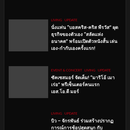
LIVING
UPDATE
นั่งแท่น “บอสคริส-คริส พีรวัส” ผุด
ธุรกิจของตัวเอง “สลัดแห่ง
อนาคต” พร้อมเปิดตัวหนังสั้น เล่น
เอง-กำกับเองครั้งแรก!
EVENT & CONCERT
LIVING
UPDATE
ซัคเซสมอร์ จัดเต็ม
!
“มาริโอ้ เมา
เร่อ” พรีเซ็นเตอร์คนแรก
เอส
.โอ.ดี มอร์
LIVING
UPDATE
บิว – จักรพันธ์ ร่วมสร้างปรากฏ
การณ์การช้อปสุดสนุก กับ