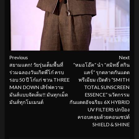
Continue
Previous
Next
สยามแตก! วัยรุ่นเต็มพื้นที่
“หมอโอ๊ค” นำ “สมิทธิ์ สกิน
Reading
ร่วมฉลองวันเกิดพี่โก๋ ครบ
แคร์” รุกตลาดกันแดด
รอบ 50 ปี โก๋แก่ ชวน THREE
พรีเมียม เปิดตัว “SMITH
MAN DOWN เสิร์ฟความ
TOTAL SUNSCREEN
มันส์แบบจัดเต็ม!! มันทุกเม็ด
ESSENCE” นวัตกรรม
มันส์ทุกโมเมนต์
กันแดดอัจฉริยะ 6X HYBRID
UV FILTERS ปกป้อง
ครอบคลุมด้วยคอนเซปต์
SHIELD & SHINE