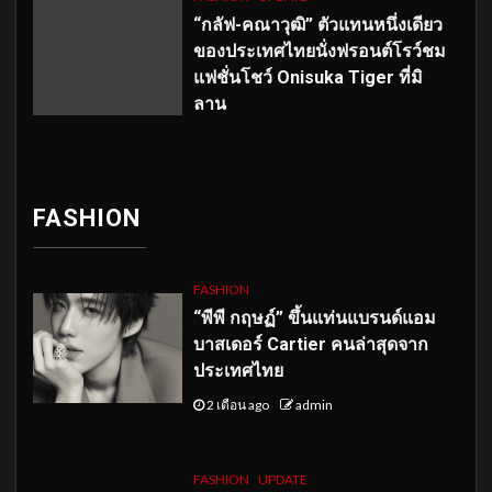
“กลัฟ-คณาวุฒิ” ตัวแทนหนึ่งเดียว
ของประเทศไทยนั่งฟรอนต์โรว์ชม
แฟชั่นโชว์ Onisuka Tiger ที่มิ
ลาน
FASHION
FASHION
“พีพี กฤษฏ์” ขึ้นแท่นแบรนด์แอม
บาสเดอร์ Cartier คนล่าสุดจาก
ประเทศไทย
2 เดือน ago
admin
FASHION
UPDATE