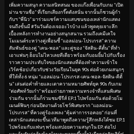
เพิ่มความสนุก ความสนิทสนม ของแก๊งเพื่อนกับเกม “เปิด
ม่าน ขานชื่อ” ที่เรียกเสียงกรี๊ดดังสนั่น จากนั้นก็ชวนผู้กำ
กับฯ “พี่นิว” มาร่วมแชร์ความแสบซนของเหล่านักแสดง
จนถึงขั้นมี #วันวันต้องเจออะไรบ้าง แล้วพูดคุยเจาะลึก
เบื้องหลังการทำงานอย่างสนุกสนาน รวมถึงเคมีเคใจ
โมเมนต์ระหว่างคู่เพื่อนซี้ “แอลม่อน-โปรเกรส” ความ
สัมพันธ์ของคู่ “เคน-พอล” และคู่ของ “จัสติน-คีตั้น” ที่ทำ
เอาแฟนๆ ฮ็อบไม่ไหวเลยทีเดียว พร้อมกับอมยิ้มไปกับเรื่อง
ราวความประทับใจของนักแสดงที่ต้องทำความเข้าใจ
เวิร์คช้อป เกี่ยวกับช่วงวัยเรียนในยุค 90s ต่อด้วยเกมสนุกๆ
ที่ให้ทั้ง 6 หนุ่ม “แอลม่อน-โปรเกรส-เคน-พอล-จัสติน-คีตั้
น” เล่นต่อคำท้ายและเดาความหมายศัพท์ยุค 90s กับเกม
“ต่อศัพท์วัยเก๋า” พร้อมถ่ายภาพความทรงจำที่แสนพิเศษ
ร่วมกัน จากนั้นก็ร่วมชมซีรีส์ EP.1 ไปพร้อมกัน ต่อด้วยโม
เมนต์ฟินๆ ก่อนปิดงานด้วยโชว์พิเศษจาก “แอลม่อน-
โปรเกรส” ที่ควงคู่ร้องเพลง “คุ้มค่าการรอคอย” ก่อนที่
เหล่านักแสดงจะขึ้นเวทีมาพูดถึงความรู้สึกหลังได้ชม EP.1
ไปพร้อมกับแฟนๆ พร้อมสปอยความสนุกใน EP. ต่อไป
และลุ้นกันว่าส้มข้างบ้านจะหวานขึ้นมั้ย? เรียกว่าจัดเสิร์ฟ