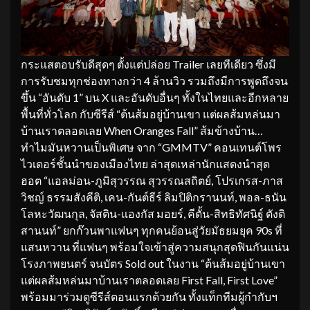
กระแสตอบรับดีสุดๆ ตั้งแต่ปล่อย Trailer เลยทีเดียว ซึ่งมี
การรับชมทุกช่องทางกว่า 4 ล้านวิว รวมถึงมีการพูดถึงจน
ขึ้น “อันดับ 1” บน X และอันดับอื่นๆ ทั้งในไทยและอีกหลาย
พื้นที่ทั่วโลก กับซีรีส์ “ต้นส้มอยู่บ้านเขา แต่ผลส้มหล่นมา
บ้านเราตลอดเลย When Oranges Fall” ส้มข้างบ้าน…
ทำไมมันหวานเป็นพิเศษ จาก “GMMTV” คอนเทนต์โพร
ไวเดอร์ชั้นนำของเมืองไทย ล่าสุดเหล่านักแสดงนำสุด
ฮอต “แอลม่อน-ภูมิสุวรรณ สุวรรณสถิตย์, โปรเกรส-ภาส
วิชญ์ ธรรมสังคีติ, เคน-กันต์ธีร์ ลิมปิติกรานนท์, พอล-ธนัน
โลหะวัฒนกุล, จัสติน-แองกัส มอยร์, คีตั้น-สิทธิทัศนิฐ์ ตังติ
สานนท์” ยกก๊วนพาแฟนๆ ทุกคนย้อนสู่วัยมัธยมยุค 90s ที่
แสนหวาน ที่แฟนๆ พร้อมใจเข้าสู่ความสนุกสุดฟินกันแน่น
โรงภาพยนตร์ จนบัตร Sold out ในงาน “ต้นส้มอยู่บ้านเขา
แต่ผลส้มหล่นมาบ้านเราตลอดเลย First Fall, First Love”
พร้อมมาร่วมดูซีรีส์ตอนแรกด้วยกัน ทั้งแท็กทีมผู้กำกับฯ