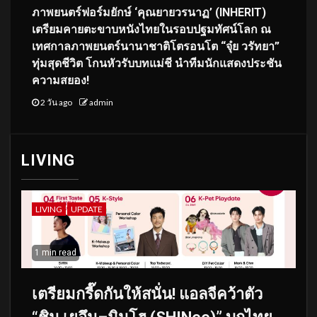
ภาพยนตร์ฟอร์มยักษ์ ‘คุณยายวรนาฏ’ (INHERIT)
เตรียมคายตะขาบหนังไทยในรอบปฐมทัศน์โลก ณ
เทศกาลภาพยนตร์นานาชาติโตรอนโต “จุ๋ย วรัทยา”
ทุ่มสุดชีวิต โกนหัวรับบทแม่ชี นำทีมนักแสดงประชัน
ความสยอง!
2 วัน ago
admin
LIVING
LIVING
UPDATE
1 min read
เตรียมกรี๊ดกันให้สนั่น! แอลจีคว้าตัว