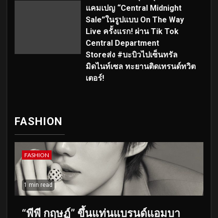
แคมเปญ “Central Midnight
Sale”ในรูปแบบ On The Way
Live ครั้งแรก! ผ่าน Tik Tok
Central Department
Storeส่ง #บะบิวไปเซ็นทรัล
มิดไนท์เซล ทะยานติดเทรนด์ทวิต
เตอร์!
FASHION
FASHION
1 min read
“พีพี กฤษฏ์” ขึ้นแท่นแบรนด์แอมบา