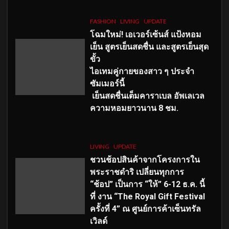
FASHION
LIVING
UPDATE
โฉมใหม่
! เอเวอร์เซ้นส์ แป้งหอม
เย็น สูตรเย็นสดชื่น และสูตรเย็นสุด
ขั้ว
ไอเทมคู่กายของสาว ๆ ประจำ
ซัมเมอร์นี้
เย็นสดชื่นเต็มคาราเบล อัพเลเวล
ความหอมยาวนาน
8
ชม.
LIVING
UPDATE
ชวนช้อปสินค้าจากโครงการใน
พระราชดำริ เปลี่ยนทุกการ
“ช้อป” เป็นการ “ให้” 6-12 ธ.ค. นี้
ที่ งาน “The Royal Gift Festival
ครั้งที่ 4” ณ ศูนย์การค้าเซ็นทรัล
เวิลด์