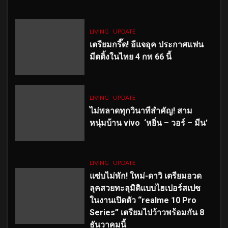
LIVING
UPDATE
เตรียมกรี๊ด! อีแจอุค ประกาศแฟน
มีตติ้งในไทย 4 กพ 66 นี้
LIVING
UPDATE
ไม่พลาดทุกวินาทีสำคัญ
! สาม
หนุ่มบ้าน vivo ‘หยิ่น – วอร์ – มีน’
LIVING
UPDATE
แซ่บไม่พัก! ใหม่-ดาวิ เตรียมอวด
ลุคสวยทะลุมิติแบบไฮเปอร์สเปซ
ในงานเปิดตัว “realme 10 Pro
Series” เตรียมไปว้าวพร้อมกัน 8
ธันวาคมนี้