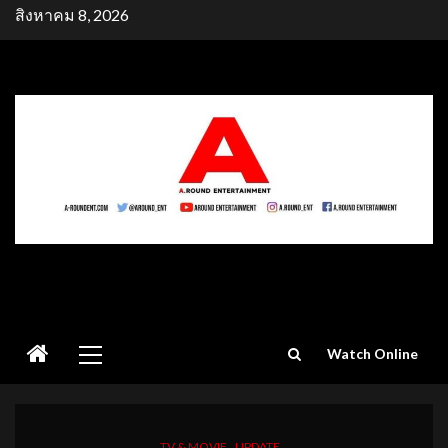
Skip
สิงหาคม 8, 2026
to
content
Primary
Watch Online
Menu
TV & MOVIE
UPDATE