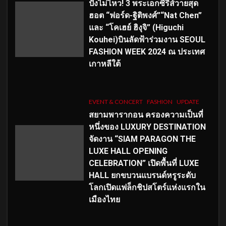
ปังไม่ไหว! 3 พระเอกซีรีส์วายสุด
ฮอต “ฟอร์ด-ฐิติพงศ์”“Nat Chen”
และ “โคเฮย์ ฮิงุจิ” (Higuchi
Kouhei)บินลัดฟ้าร่วมงาน SEOUL
FASHION WEEK 2024 ณ ประเทศ
เกาหลีใต้
EVENT & CONCERT
FASHION
UPDATE
สยามพารากอน ครองความเป็นที่
หนึ่งของ LUXURY DESTINATION
จัดงาน “SIAM PARAGON THE
LUXE HALL OPENING
CELEBRATION” เปิดพื้นที่ LUXE
HALL ยกขบวนแบรนด์หรูระดับ
โลกเปิดแฟล็กชิปสโตร์แห่งแรกใน
เมืองไทย