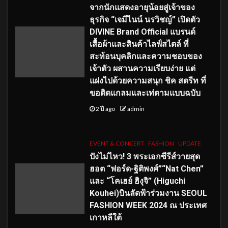
จากนักแสดงอายุน้อยสู่เจ้าของ
ธุรกิจ “เจมีไนน์ นรวิชญ์” เปิดตัว
DIVINE Brand Official แบรนด์
เสื้อผ้าและสินค้าไลฟ์สไตล์ ที่
สะท้อนบุคลิกและความชอบของ
เจ้าตัว ผสานความเรียบง่าย แต่
แฝงไปด้วยความสนุก ชิค สตรีท ที่
ขอติดแกลมและเท่ตามแบบฉบับ
2 ปี ago
admin
EVENT & CONCERT
FASHION
UPDATE
ปังไม่ไหว! 3 พระเอกซีรีส์วายสุด
ฮอต “ฟอร์ด-ฐิติพงศ์”“Nat Chen”
และ “โคเฮย์ ฮิงุจิ” (Higuchi
Kouhei)บินลัดฟ้าร่วมงาน SEOUL
FASHION WEEK 2024 ณ ประเทศ
เกาหลีใต้