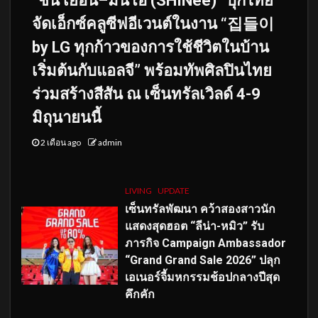
“ชิน เยอึน–มินโฮ (SHINee)” บุกไทย
จัดเอ็กซ์คลูซีฟอีเวนต์ในงาน “집들이
by LG ทุกก้าวของการใช้ชีวิตในบ้าน
เริ่มต้นกับแอลจี” พร้อมทัพศิลปินไทย
ร่วมสร้างสีสัน ณ เซ็นทรัลเวิลด์ 4-9
มิถุนายนนี้
2 เดือน ago
admin
LIVING
UPDATE
เซ็นทรัลพัฒนา คว้าสองสาวนัก
แสดงสุดฮอต “ลีน่า-หมิว” รับ
ภารกิจ Campaign Ambassador
“Grand Grand Sale 2026” ปลุก
เอเนอร์จี้มหกรรมช้อปกลางปีสุด
คึกคัก