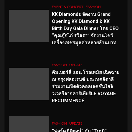
EVENT & CONCERT
FASHION
KK Diamonds จัดงาน Grand
Opening KK Diamond & KK
Birth Day Gala Dinner โดย CEO
“คุณกุ๊กไก่ รวิสรา” จัดงานโชว์
เครื่องเพชรมูลค่าหลายล้านบาท
FASHION
UPDATE
คิมเบอร์ลี่ แอน โวลเทมัส เฉิดฉาย
ณ กรุงฟลอเรนซ์ ประเทศอิตาลี
ร่วมงานเปิดตัวคอลเลคชั่นไฮจิ
วเวลรีจากคาร์เทียร์LE VOYAGE
RECOMMENCÉ
FASHION
UPDATE
“ฟอร์ด ฐิติพงษ์” กับ “Trofi”