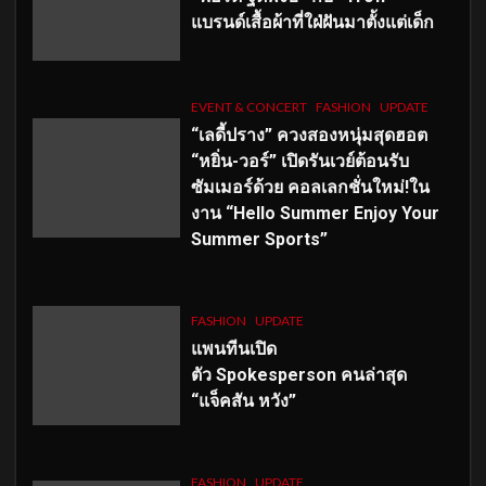
แบรนด์เสื้อผ้าที่ใฝ่ฝันมาตั้งแต่เด็ก
EVENT & CONCERT
FASHION
UPDATE
“เลดี้ปราง” ควงสองหนุ่มสุดฮอต
“หยิ่น-วอร์” เปิดรันเวย์ต้อนรับ
ซัมเมอร์ด้วย คอลเลกชั่นใหม่!ใน
งาน “Hello Summer Enjoy Your
Summer Sports”
FASHION
UPDATE
แพนทีนเปิด
ตัว
Spokesperson คนล่าสุด
“แจ็คสัน หวัง”
FASHION
UPDATE