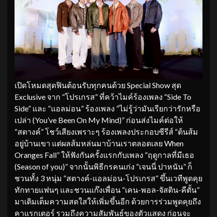
เปิดโหมดสุดฟินต้อนรับทุกคนด้วย Special Show สุด
Exclusive จาก “โปรเกรส” ที่คว้าไมค์ร้องเพลง “Side To
Side” และ “แอลม่อน” ร้องเพลง “ไม่รู้ว่ามันเรียกว่ารักหรือ
เปล่า (You’ve Been On My Mind)” ก่อนส่งไมค์ต่อให้
“สตางค์” โชว์เสียงเพราะๆ ร้องเพลงประกอบซีรีส์ “ต้นส้ม
อยู่บ้านเขา แต่ผลส้มหล่นมาบ้านเราตลอดเลย When
Oranges Fall” ให้ฟังกันครั้งแรกกับเพลง “ฤดูกาลที่มีเธอ
(Season of you)” จากนั้นพิธีกรคนเก่ง “เจนนี่ ปาหนัน” ก็
ชวนทั้ง 3 หนุ่ม “สตางค์-แอลม่อน-โปรเกรส” ขึ้นเวทีพูดคุย
ทักทายแฟนๆ และชวนแก๊งเพื่อน “เคน-พอล-จัสติน-คีตั้น”
มาเติมเต็มความสดใสให้เพิ่มขึ้นอีก ด้วยการร่วมพูดคุยถึง
คาแรกเตอร์ รวมถึงความสัมพันธ์ของตัวแสดง ก่อนจะ