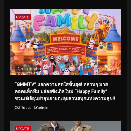
UPDATE
1 min read
“GMMTV” แจกความสดใสขั้นสุด! หลานๆ มาส
คอตแท็กทีม ปล่อยซิงเกิลใหม่ “Happy Family”
ชวนเจ่เจ้อุนย่าอุนยายตะลุยสวนสนุกแห่งความสุข!!
2 วัน ago
admin
UPDATE