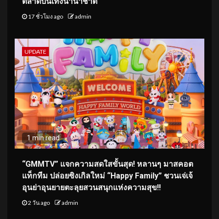
ตลาดบันเทิงนานาชาติ
17 ชั่วโมง ago
admin
UPDATE
1 min read
“GMMTV” แจกความสดใสขั้นสุด! หลานๆ มาสคอต
แท็กทีม ปล่อยซิงเกิลใหม่ “Happy Family” ชวนเจ่เจ้
อุนย่าอุนยายตะลุยสวนสนุกแห่งความสุข!!
2 วัน ago
admin