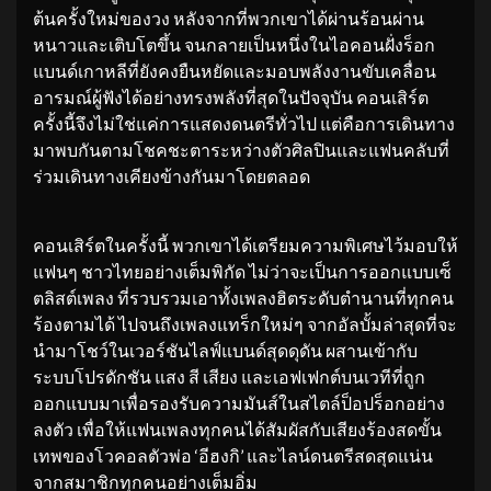
ต้นครั้งใหม่ของวง หลังจากที่พวกเขาได้ผ่านร้อนผ่าน
หนาวและเติบโตขึ้น จนกลายเป็นหนึ่งในไอคอนฝั่งร็อก
แบนด์เกาหลีที่ยังคงยืนหยัดและมอบพลังงานขับเคลื่อน
อารมณ์ผู้ฟังได้อย่างทรงพลังที่สุดในปัจจุบัน คอนเสิร์ต
ครั้งนี้จึงไม่ใช่แค่การแสดงดนตรีทั่วไป แต่คือการเดินทาง
มาพบกันตามโชคชะตาระหว่างตัวศิลปินและแฟนคลับที่
ร่วมเดินทางเคียงข้างกันมาโดยตลอด
คอนเสิร์ตในครั้งนี้ พวกเขาได้เตรียมความพิเศษไว้มอบให้
แฟนๆ ชาวไทยอย่างเต็มพิกัด ไม่ว่าจะเป็นการออกแบบเซ็
ตลิสต์เพลง ที่รวบรวมเอาทั้งเพลงฮิตระดับตำนานที่ทุกคน
ร้องตามได้ ไปจนถึงเพลงแทร็กใหม่ๆ จากอัลบั้มล่าสุดที่จะ
นำมาโชว์ในเวอร์ชันไลฟ์แบนด์สุดดุดัน ผสานเข้ากับ
ระบบโปรดักชัน แสง สี เสียง และเอฟเฟกต์บนเวทีที่ถูก
ออกแบบมาเพื่อรองรับความมันส์ในสไตล์ป็อปร็อกอย่าง
ลงตัว เพื่อให้แฟนเพลงทุกคนได้สัมผัสกับเสียงร้องสดขั้น
เทพของโวคอลตัวพ่อ ‘อีฮงกิ’ และไลน์ดนตรีสดสุดแน่น
จากสมาชิกทุกคนอย่างเต็มอิ่ม