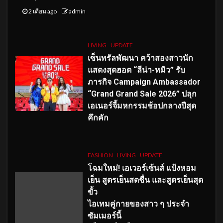
2 เดือน ago
admin
LIVING
UPDATE
เซ็นทรัลพัฒนา คว้าสองสาวนัก
แสดงสุดฮอต “ลีน่า-หมิว” รับ
ภารกิจ Campaign Ambassador
“Grand Grand Sale 2026” ปลุก
เอเนอร์จี้มหกรรมช้อปกลางปีสุด
คึกคัก
FASHION
LIVING
UPDATE
โฉมใหม่
! เอเวอร์เซ้นส์ แป้งหอม
เย็น สูตรเย็นสดชื่น และสูตรเย็นสุด
ขั้ว
ไอเทมคู่กายของสาว ๆ ประจำ
ซัมเมอร์นี้