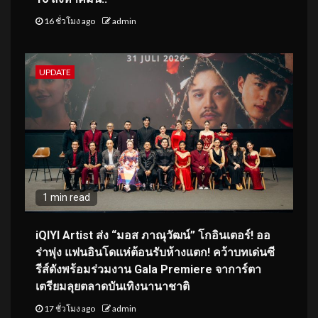
16 ชั่วโมง ago
admin
UPDATE
1 min read
iQIYI Artist ส่ง “มอส ภาณุวัฒน์” โกอินเตอร์! ออ
ร่าพุ่ง แฟนอินโดแห่ต้อนรับห้างแตก! คว้าบทเด่นซี
รีส์ดังพร้อมร่วมงาน Gala Premiere จาการ์ตา
เตรียมลุยตลาดบันเทิงนานาชาติ
17 ชั่วโมง ago
admin