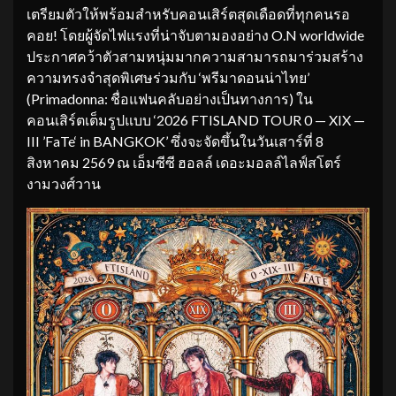
เตรียมตัวให้พร้อมสำหรับคอนเสิร์ตสุดเดือดที่ทุกคนรอ
คอย! โดยผู้จัดไฟแรงที่น่าจับตามองอย่าง O.N worldwide
ประกาศคว้าตัวสามหนุ่มมากความสามารถมาร่วมสร้าง
ความทรงจำสุดพิเศษร่วมกับ ‘พรีมาดอนน่าไทย’
(Primadonna: ชื่อแฟนคลับอย่างเป็นทางการ) ใน
คอนเสิร์ตเต็มรูปแบบ ‘2026 FTISLAND TOUR 0 — XIX —
III ’FaTe‘ in BANGKOK’ ซึ่งจะจัดขึ้นในวันเสาร์ที่ 8
สิงหาคม 2569 ณ เอ็มซีซี ฮอลล์ เดอะมอลล์ไลฟ์สโตร์
งามวงศ์วาน