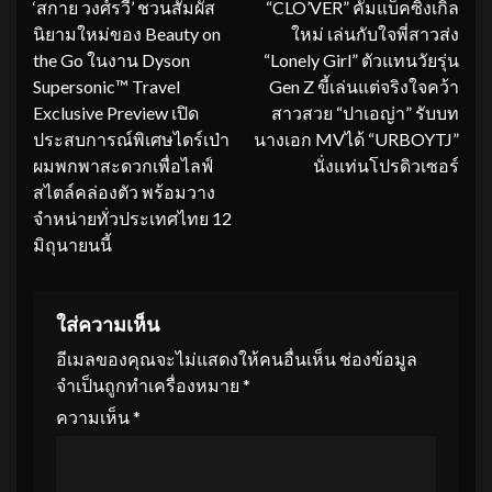
‘สกาย วงศ์รวี’ ชวนสัมผัส
“CLO’VER” คัมแบ็คซิงเกิล
Reading
นิยามใหม่ของ Beauty on
ใหม่ เล่นกับใจพี่สาวส่ง
the Go ในงาน Dyson
“Lonely Girl” ตัวแทนวัยรุ่น
Supersonic™ Travel
Gen Z ขี้เล่นแต่จริงใจคว้า
Exclusive Preview เปิด
สาวสวย “ปาเอญ่า” รับบท
ประสบการณ์พิเศษไดร์เป่า
นางเอก MVได้ “URBOYTJ”
ผมพกพาสะดวกเพื่อไลฟ์
นั่งแท่นโปรดิวเซอร์
สไตล์คล่องตัว พร้อมวาง
จำหน่ายทั่วประเทศไทย 12
มิถุนายนนี้
ใส่ความเห็น
อีเมลของคุณจะไม่แสดงให้คนอื่นเห็น
ช่องข้อมูล
จำเป็นถูกทำเครื่องหมาย
*
ความเห็น
*