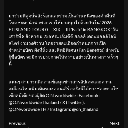
มาร่วมพิสูจน์พลังร็อกและร่วมเป็นส่วนหนึ่งของค่ำคืนที่
โชคชะตานำพาพวกเราให้มาสนุกไปด้วยกันใน ‘2026
FTISLAND TOUR 0 — XIX — III ’FaTe‘ in BANGKOK’ วัน
เสาร์ที่ 8 สิงหาคม 2569 ณ เอ็มซีซี ฮอลล์ เดอะมอลล์ไลฟ์
สโตร์ งามวงศ์วาน โดยรายละเอียดกำหนดการเปิด
จำหน่ายบัตร ผังที่นั่ง และสิทธิพิเศษ (Fan Benefits) สำหรับ
ผู้ซื้อบัตร จะมีการประกาศให้ทราบอย่างเป็นทางการเร็วๆ
นี้
แฟนๆ สามารถติดตามข้อมูลข่าวสารอัปเดตและความ
เคลื่อนไหวเพิ่มเติมของคอนเสิร์ตครั้งนี้ได้ทางช่องทางโซ
เชียลมีเดียของผู้จัด O.N worldwide : Facebook:
@O.NworldwideThailand / X (Twitter):
@ONwordwideTH / Instagram: @on_thailand
Continue
Previous
Next