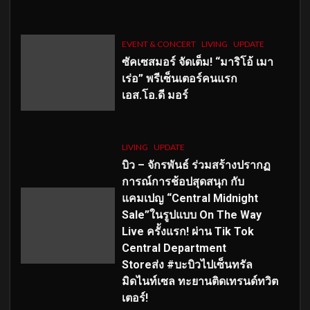
EVENT & CONCERT
LIVING
UPDATE
ซัคเซสมอร์ จัดเต็ม
!
“มาริโอ้ เมา
เร่อ” พรีเซ็นเตอร์คนแรก
เอส
.โอ.ดี มอร์
LIVING
UPDATE
บิว – จักรพันธ์ ร่วมสร้างปรากฏ
การณ์การช้อปสุดสนุก กับ
แคมเปญ “Central Midnight
Sale”ในรูปแบบ On The Way
Live ครั้งแรก! ผ่าน Tik Tok
Central Department
Storeส่ง #บะบิวไปเซ็นทรัล
มิดไนท์เซล ทะยานติดเทรนด์ทวิต
เตอร์!