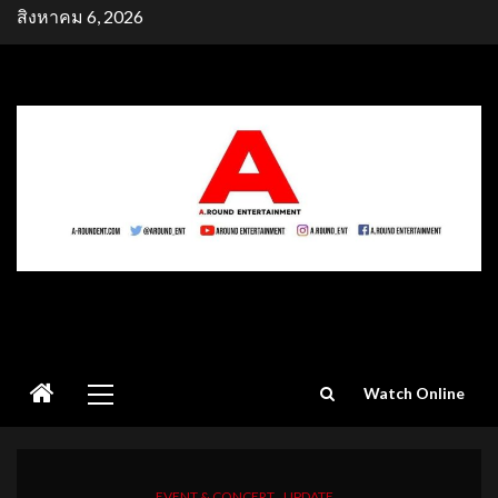
Skip
สิงหาคม 6, 2026
to
content
Primary
Watch Online
Menu
EVENT & CONCERT
UPDATE