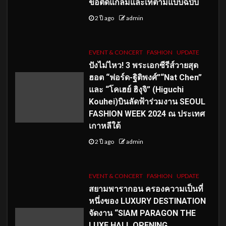
ขอติดแกลมและเท่ตามแบบฉบับ
2 ปี ago
admin
EVENT & CONCERT
FASHION
UPDATE
ปังไม่ไหว! 3 พระเอกซีรีส์วายสุด
ฮอต “ฟอร์ด-ฐิติพงศ์”“Nat Chen”
และ “โคเฮย์ ฮิงุจิ” (Higuchi
Kouhei)บินลัดฟ้าร่วมงาน SEOUL
FASHION WEEK 2024 ณ ประเทศ
เกาหลีใต้
2 ปี ago
admin
EVENT & CONCERT
FASHION
UPDATE
สยามพารากอน ครองความเป็นที่
หนึ่งของ LUXURY DESTINATION
จัดงาน “SIAM PARAGON THE
LUXE HALL OPENING