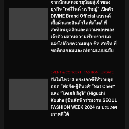
จากนักแสดงอายุน้อยสู่เจ้าของ
ธุรกิจ “เจมีไนน์ นรวิชญ์” เปิดตัว
DIVINE Brand Official แบรนด์
เสื้อผ้าและสินค้าไลฟ์สไตล์ ที่
สะท้อนบุคลิกและความชอบของ
เจ้าตัว ผสานความเรียบง่าย แต่
แฝงไปด้วยความสนุก ชิค สตรีท ที่
ขอติดแกลมและเท่ตามแบบฉบับ
EVENT & CONCERT
FASHION
UPDATE
ปังไม่ไหว! 3 พระเอกซีรีส์วายสุด
ฮอต “ฟอร์ด-ฐิติพงศ์”“Nat Chen”
และ “โคเฮย์ ฮิงุจิ” (Higuchi
Kouhei)บินลัดฟ้าร่วมงาน SEOUL
FASHION WEEK 2024 ณ ประเทศ
เกาหลีใต้