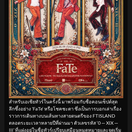
สำหรับเอเชียทัวร์ในครั้งนี้ มาพร้อมกับชื่อคอนเซ็ปต์สุด
ลึกซึ้งอย่าง ’FaTe‘ หรือโชคชะตา ซึ่งเป็นการบอกเล่าเรื่อง
ราวการเดินทางบนเส้นทางสายดนตรีของ FTISLAND
ตลอดระยะเวลาหลายปีที่ผ่านมา ตัวเลขรหัส ‘0 — XIX —
III’ ที่แฝงอยู่ในชื่อทัวร์เปรียบเสมือนหมุดหมายและจุดเริ่ม