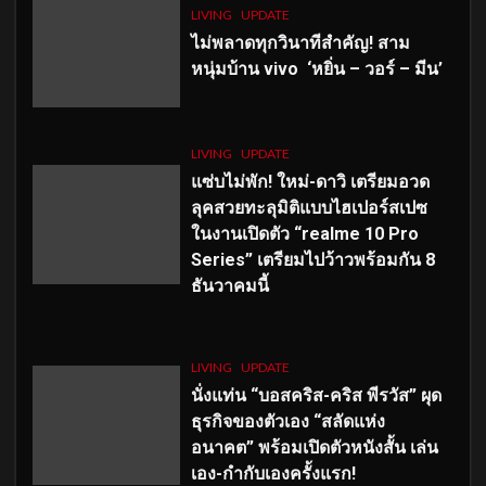
LIVING
UPDATE
ไม่พลาดทุกวินาทีสำคัญ
! สาม
หนุ่มบ้าน vivo ‘หยิ่น – วอร์ – มีน’
LIVING
UPDATE
แซ่บไม่พัก! ใหม่-ดาวิ เตรียมอวด
ลุคสวยทะลุมิติแบบไฮเปอร์สเปซ
ในงานเปิดตัว “realme 10 Pro
Series” เตรียมไปว้าวพร้อมกัน 8
ธันวาคมนี้
LIVING
UPDATE
นั่งแท่น “บอสคริส-คริส พีรวัส” ผุด
ธุรกิจของตัวเอง “สลัดแห่ง
อนาคต” พร้อมเปิดตัวหนังสั้น เล่น
เอง-กำกับเองครั้งแรก!