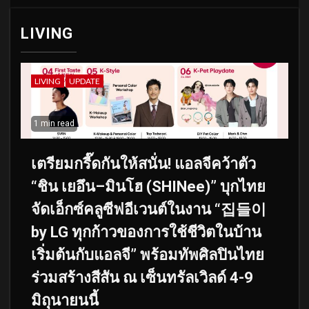
LIVING
LIVING
UPDATE
1 min read
เตรียมกรี๊ดกันให้สนั่น! แอลจีคว้าตัว
“ชิน เยอึน–มินโฮ (SHINee)” บุกไทย
จัดเอ็กซ์คลูซีฟอีเวนต์ในงาน “집들이
by LG ทุกก้าวของการใช้ชีวิตในบ้าน
เริ่มต้นกับแอลจี” พร้อมทัพศิลปินไทย
ร่วมสร้างสีสัน ณ เซ็นทรัลเวิลด์ 4-9
มิถุนายนนี้