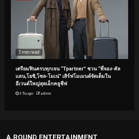
1 min read
เตรียมฟินครบทุกเจน “Tpartner” ชวน “พี่จอง-คัล
แลน,โยชิ,โซล-โมเน่” เสิร์ฟโมเมนต์จัดเต็มใน
อีเวนต์ใหญ่สุดเอ็กคลูชีฟ
3 วัน ago
admin
A.ROUND ENTERTAINMENT