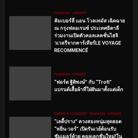
FASHION
UPDATE
คิมเบอร์ลี่ แอน โวลเทมัส เฉิดฉาย
ณ กรุงฟลอเรนซ์ ประเทศอิตาลี
ร่วมงานเปิดตัวคอลเลคชั่นไฮจิ
วเวลรีจากคาร์เทียร์LE VOYAGE
RECOMMENCÉ
FASHION
UPDATE
“ฟอร์ด ฐิติพงษ์” กับ “Trofi”
แบรนด์เสื้อผ้าที่ใฝ่ฝันมาตั้งแต่เด็ก
EVENT & CONCERT
FASHION
UPDATE
“เลดี้ปราง” ควงสองหนุ่มสุดฮอต
“หยิ่น-วอร์” เปิดรันเวย์ต้อนรับ
ซัมเมอร์ด้วย คอลเลกชั่นใหม่!ใน