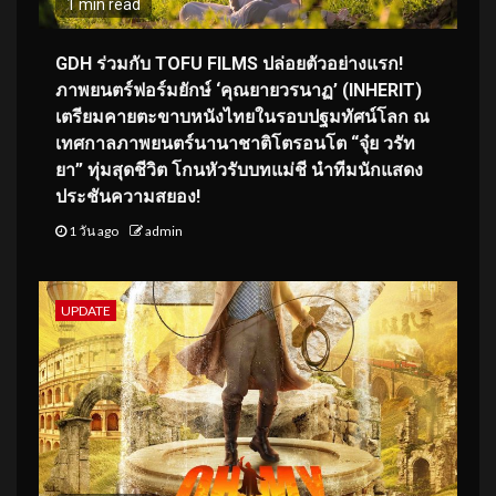
1 min read
GDH ร่วมกับ TOFU FILMS ปล่อยตัวอย่างแรก!
ภาพยนตร์ฟอร์มยักษ์ ‘คุณยายวรนาฏ’ (INHERIT)
เตรียมคายตะขาบหนังไทยในรอบปฐมทัศน์โลก ณ
เทศกาลภาพยนตร์นานาชาติโตรอนโต “จุ๋ย วรัท
ยา” ทุ่มสุดชีวิต โกนหัวรับบทแม่ชี นำทีมนักแสดง
ประชันความสยอง!
1 วัน ago
admin
UPDATE