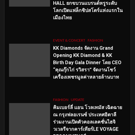
HALL ยกขบวนแบรนด์หรูระดับ
โลกเปิดแฟล็กชิปสโตร์แห่งแรกใน
เมืองไทย
EVENT & CONCERT
FASHION
KK Diamonds จัดงาน Grand
Opening KK Diamond & KK
Birth Day Gala Dinner โดย CEO
“คุณกุ๊กไก่ รวิสรา” จัดงานโชว์
เครื่องเพชรมูลค่าหลายล้านบาท
FASHION
UPDATE
คิมเบอร์ลี่ แอน โวลเทมัส เฉิดฉาย
ณ กรุงฟลอเรนซ์ ประเทศอิตาลี
ร่วมงานเปิดตัวคอลเลคชั่นไฮจิ
วเวลรีจากคาร์เทียร์LE VOYAGE