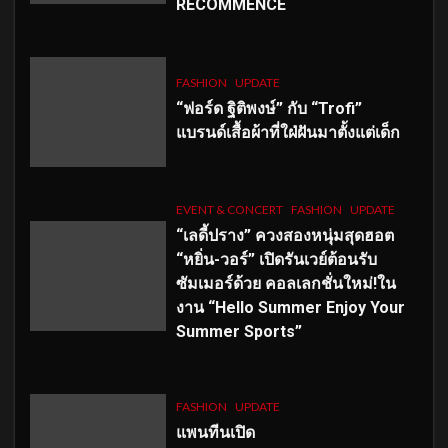
RECOMMENCÉ
FASHION
UPDATE
“ฟอร์ด ฐิติพงษ์” กับ “Trofi”
แบรนด์เสื้อผ้าที่ใฝ่ฝันมาตั้งแต่เด็ก
EVENT & CONCERT
FASHION
UPDATE
“เลดี้ปราง” ควงสองหนุ่มสุดฮอต
“หยิ่น-วอร์” เปิดรันเวย์ต้อนรับ
ซัมเมอร์ด้วย คอลเลกชั่นใหม่!ใน
งาน “Hello Summer Enjoy Your
Summer Sports”
FASHION
UPDATE
แพนทีนเปิด