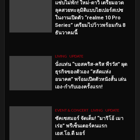
แซ่บไม่พัก! ใหม่-ดาวิ เตรียมอวด
ลุคสวยทะลุมิติแบบไฮเปอร์สเปซ
ในงานเปิดตัว “realme 10 Pro
Series” เตรียมไปว้าวพร้อมกัน 8
ธันวาคมนี้
LIVING
UPDATE
นั่งแท่น “บอสคริส-คริส พีรวัส” ผุด
ธุรกิจของตัวเอง “สลัดแห่ง
อนาคต” พร้อมเปิดตัวหนังสั้น เล่น
เอง-กำกับเองครั้งแรก!
EVENT & CONCERT
LIVING
UPDATE
ซัคเซสมอร์ จัดเต็ม
!
“มาริโอ้ เมา
เร่อ” พรีเซ็นเตอร์คนแรก
เอส
.โอ.ดี มอร์