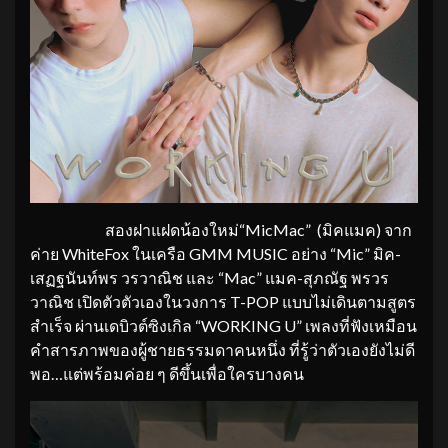
สองฝาแฝดน้องใหม่“MicMac” (มิคแมค) จาก
ค่าย WhiteFox ในเครือ GMM MUSIC อย่าง “Mic” มิค-
เสฏฐนันท์พร วรวาณิช และ “Mac” แมค-สุภณัฐ พรวร
วาณิช เปิดตัวตัวเองในวงการ T-POP แบบไม่เดินตามสูตร
สำเร็จ ผ่านเดบิวต์ซิงเกิล “WORKING U” เพลงที่ฟังเหมือน
คำสารภาพของผู้ชายธรรมดาคนหนึ่ง ที่รู้ว่าตัวเองยังไม่ดี
พอ…แต่พร้อมค่อย ๆ ดีขึ้นเพื่อใครบางคน