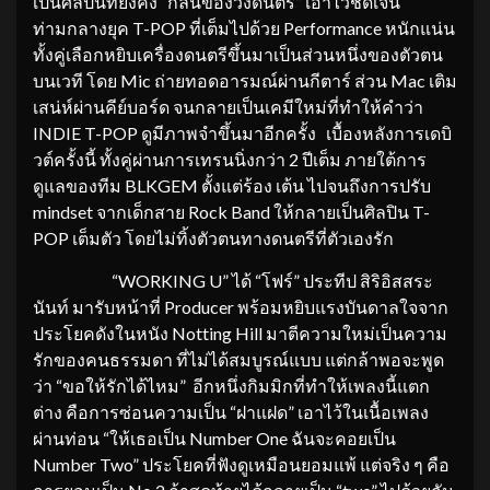
เป็นศิลปินที่ยังคง “กลิ่นของวงดนตรี” เอาไว้ชัดเจน
ท่ามกลางยุค T-POP ที่เต็มไปด้วย Performance หนักแน่น
ทั้งคู่เลือกหยิบเครื่องดนตรีขึ้นมาเป็นส่วนหนึ่งของตัวตน
บนเวที โดย Mic ถ่ายทอดอารมณ์ผ่านกีตาร์ ส่วน Mac เติม
เสน่ห์ผ่านคีย์บอร์ด จนกลายเป็นเคมีใหม่ที่ทำให้คำว่า
INDIE T-POP ดูมีภาพจำขึ้นมาอีกครั้ง เบื้องหลังการเดบิ
วต์ครั้งนี้ ทั้งคู่ผ่านการเทรนนิ่งกว่า 2 ปีเต็ม ภายใต้การ
ดูแลของทีม BLKGEM ตั้งแต่ร้อง เต้น ไปจนถึงการปรับ
mindset จากเด็กสาย Rock Band ให้กลายเป็นศิลปิน T-
POP เต็มตัว โดยไม่ทิ้งตัวตนทางดนตรีที่ตัวเองรัก
“WORKING U” ได้ “โฟร์” ประทีป สิริอิสสระ
นันท์ มารับหน้าที่ Producer พร้อมหยิบแรงบันดาลใจจาก
ประโยคดังในหนัง Notting Hill มาตีความใหม่เป็นความ
รักของคนธรรมดา ที่ไม่ได้สมบูรณ์แบบ แต่กล้าพอจะพูด
ว่า “ขอให้รักได้ไหม” อีกหนึ่งกิมมิกที่ทำให้เพลงนี้แตก
ต่าง คือการซ่อนความเป็น “ฝาแฝด” เอาไว้ในเนื้อเพลง
ผ่านท่อน “ให้เธอเป็น Number One ฉันจะคอยเป็น
Number Two” ประโยคที่ฟังดูเหมือนยอมแพ้ แต่จริง ๆ คือ