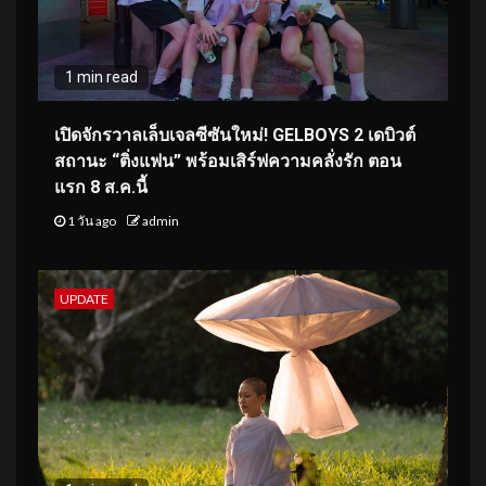
1 min read
เปิดจักรวาลเล็บเจลซีซันใหม่! GELBOYS 2 เดบิวต์
สถานะ “ติ่งแฟน” พร้อมเสิร์ฟความคลั่งรัก ตอน
แรก 8 ส.ค.นี้
1 วัน ago
admin
UPDATE