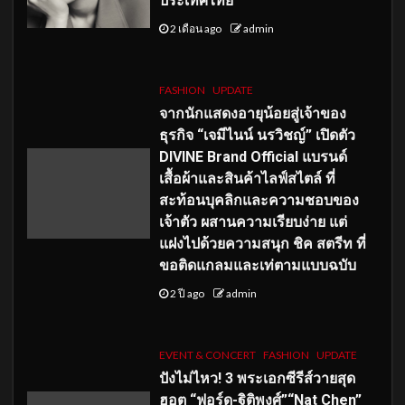
ประเทศไทย
2 เดือน ago
admin
FASHION
UPDATE
จากนักแสดงอายุน้อยสู่เจ้าของ
ธุรกิจ “เจมีไนน์ นรวิชญ์” เปิดตัว
DIVINE Brand Official แบรนด์
เสื้อผ้าและสินค้าไลฟ์สไตล์ ที่
สะท้อนบุคลิกและความชอบของ
เจ้าตัว ผสานความเรียบง่าย แต่
แฝงไปด้วยความสนุก ชิค สตรีท ที่
ขอติดแกลมและเท่ตามแบบฉบับ
2 ปี ago
admin
EVENT & CONCERT
FASHION
UPDATE
ปังไม่ไหว! 3 พระเอกซีรีส์วายสุด
ฮอต “ฟอร์ด-ฐิติพงศ์”“Nat Chen”