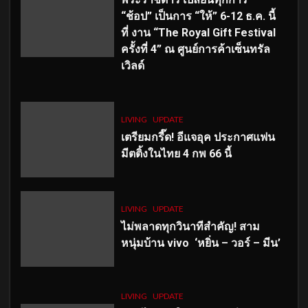
“ช้อป” เป็นการ “ให้” 6-12 ธ.ค. นี้
ที่ งาน “The Royal Gift Festival
ครั้งที่ 4” ณ ศูนย์การค้าเซ็นทรัล
เวิลด์
LIVING
UPDATE
เตรียมกรี๊ด! อีแจอุค ประกาศแฟน
มีตติ้งในไทย 4 กพ 66 นี้
LIVING
UPDATE
ไม่พลาดทุกวินาทีสำคัญ
! สาม
หนุ่มบ้าน vivo ‘หยิ่น – วอร์ – มีน’
LIVING
UPDATE