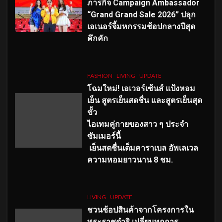
ภารกิจ Campaign Ambassador
“Grand Grand Sale 2026” ปลุก
เอเนอร์จี้มหกรรมช้อปกลางปีสุด
คึกคัก
FASHION
LIVING
UPDATE
โฉมใหม่
! เอเวอร์เซ้นส์ แป้งหอม
เย็น สูตรเย็นสดชื่น และสูตรเย็นสุด
ขั้ว
ไอเทมคู่กายของสาว ๆ ประจำ
ซัมเมอร์นี้
เย็นสดชื่นเต็มคาราเบล อัพเลเวล
ความหอมยาวนาน
8
ชม.
LIVING
UPDATE
ชวนช้อปสินค้าจากโครงการใน
พระราชดำริ เปลี่ยนทุกการ