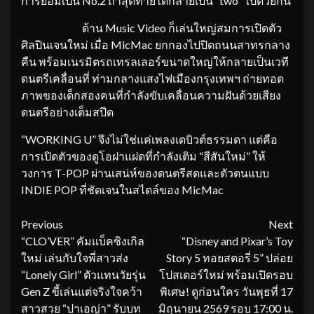
การยอมเป็น No.2 ถ้าสุดท้ายได้กลายเป็น “two” ไปด้วยกัน
ด้าน Music Video ก็เล่นใหญ่สมการเปิดตัว
ศิลปินเจนใหม่ เมื่อ MicMac ยกกองไปปิดถนนสาทรกลาง
คืน พร้อมเนรมิตรถเทรลเลอร์ขนาดใหญ่ให้กลายเป็นเวที
ดนตรีเคลื่อนที่ ท่ามกลางแสงไฟเมืองกรุงเทพฯ ถ่ายทอด
ภาพของเด็กสองคนที่กำลังขับเคลื่อนความฝันด้วยเสียง
ดนตรีอย่างเต็มสปีด
“WORKING U” จึงไม่ใช่แค่เพลงเดบิวต์ธรรมดา แต่คือ
การเปิดตัวของดูโอฝาแฝดที่กำลังเติม “สีสันใหม่” ให้
วงการ T-POP ผ่านเสน่ห์ของดนตรีสดและตัวตนแบบ
INDIE POP ที่ชัดเจนในสไตล์ของ MicMac
Continue
Previous
Next
“CLO’VER” คัมแบ็คซิงเกิล
“Disney and Pixar’s Toy
Reading
ใหม่ เล่นกับใจพี่สาวส่ง
Story 5 ทอยสตอรี่ 5” ปล่อย
“Lonely Girl” ตัวแทนวัยรุ่น
โปสเตอร์ใหม่ พร้อมเปิดรอบ
Gen Z ขี้เล่นแต่จริงใจคว้า
พิเศษ! ดูก่อนใคร วันพุธที่ 17
สาวสวย “ปาเอญ่า” รับบท
มิถุนายน 2569 รอบ 17:00 น.