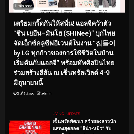
1 min read
เตรียมกรี๊ดกันให้สนั่น! แอลจีคว้าตัว
“ชิน เยอึน–มินโฮ (SHINee)” บุกไทย
จัดเอ็กซ์คลูซีฟอีเวนต์ในงาน “집들이
by LG ทุกก้าวของการใช้ชีวิตในบ้าน
เริ่มต้นกับแอลจี” พร้อมทัพศิลปินไทย
ร่วมสร้างสีสัน ณ เซ็นทรัลเวิลด์ 4-9
มิถุนายนนี้
2 เดือน ago
admin
LIVING
UPDATE
เซ็นทรัลพัฒนา คว้าสองสาวนัก
แสดงสุดฮอต “ลีน่า-หมิว” รับ