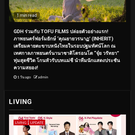
1 min read
GDH ร่วมกับ TOFU FILMS ปล่อยตัวอย่างแรก!
ภาพยนตร์ฟอร์มยักษ์ ‘คุณยายวรนาฏ’ (INHERIT)
เตรียมคายตะขาบหนังไทยในรอบปฐมทัศน์โลก ณ
เทศกาลภาพยนตร์นานาชาติโตรอนโต “จุ๋ย วรัทยา”
ทุ่มสุดชีวิต โกนหัวรับบทแม่ชี นำทีมนักแสดงประชัน
ความสยอง!
1 วัน ago
admin
LIVING
LIVING
UPDATE