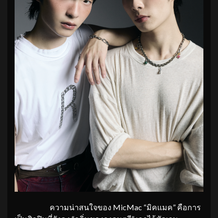
ความน่าสนใจของ MicMac “มิคแมค” คือการ