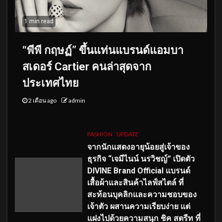
1 min read
“พีพี กฤษฏ์” ขึ้นแท่นแบรนด์แอมบา
สเดอร์ Cartier คนล่าสุดจาก
ประเทศไทย
2 เดือน ago
admin
FASHION
UPDATE
จากนักแสดงอายุน้อยสู่เจ้าของ
ธุรกิจ “เจมีไนน์ นรวิชญ์” เปิดตัว
DIVINE Brand Official แบรนด์
เสื้อผ้าและสินค้าไลฟ์สไตล์ ที่
สะท้อนบุคลิกและความชอบของ
เจ้าตัว ผสานความเรียบง่าย แต่
แฝงไปด้วยความสนุก ชิค สตรีท ที่