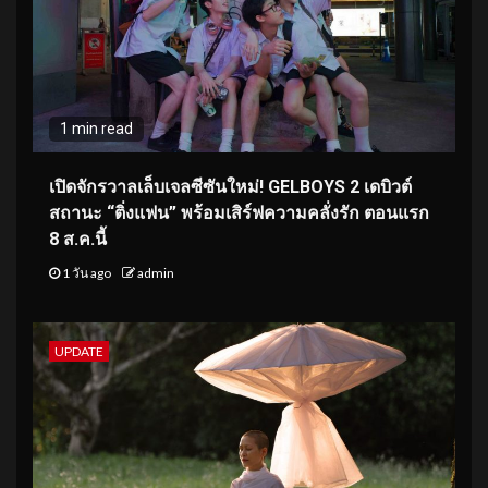
1 min read
เปิดจักรวาลเล็บเจลซีซันใหม่! GELBOYS 2 เดบิวต์
สถานะ “ติ่งแฟน” พร้อมเสิร์ฟความคลั่งรัก ตอนแรก
8 ส.ค.นี้
1 วัน ago
admin
UPDATE