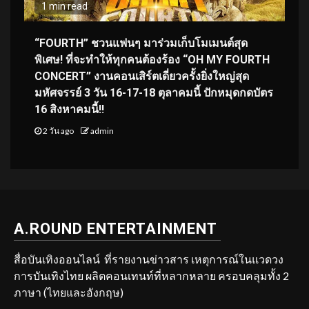
1 min read
“FOURTH” ชวนแฟนๆ มาร่วมเก็บโมเมนต์สุด
พิเศษ! ที่จะทำให้ทุกคนต้องร้อง “OH MY FOURTH
CONCERT” งานคอนเสิร์ตเดี่ยวครั้งยิ่งใหญ่สุด
มหัศจรรย์ 3 วัน 16-17-18 ตุลาคมนี้ ปักหมุดกดบัตร
16 สิงหาคมนี้!!
2 วัน ago
admin
A.ROUND ENTERTAINMENT
สื่อบันเทิงออนไลน์ ที่รายงานข่าวสาร เหตุการณ์ในแวดวง
การบันเทิงไทย ผลิตคอนเทนท์ที่หลากหลาย ครอบคลุมทั้ง 2
ภาษา (ไทยและอังกฤษ)