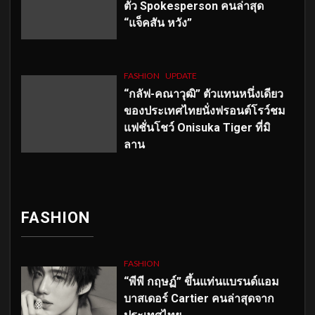
ตัว
Spokesperson คนล่าสุด
“แจ็คสัน หวัง”
FASHION
UPDATE
“กลัฟ-คณาวุฒิ” ตัวแทนหนึ่งเดียว
ของประเทศไทยนั่งฟรอนต์โรว์ชม
แฟชั่นโชว์ Onisuka Tiger ที่มิ
ลาน
FASHION
FASHION
“พีพี กฤษฏ์” ขึ้นแท่นแบรนด์แอม
บาสเดอร์ Cartier คนล่าสุดจาก