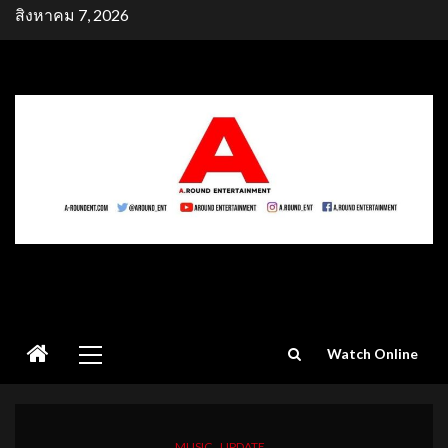
Skip
สิงหาคม 7, 2026
to
content
Primary
Watch Online
Menu
MUSIC
UPDATE