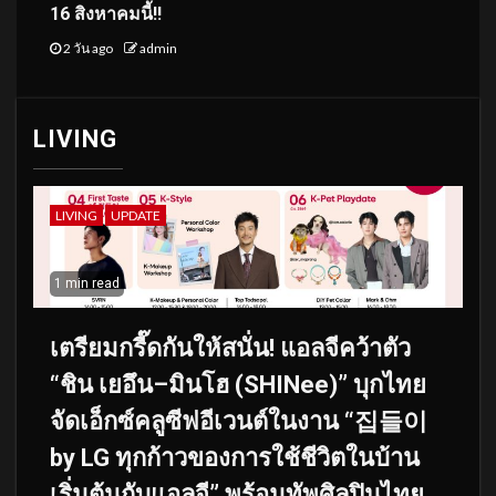
16 สิงหาคมนี้!!
2 วัน ago
admin
LIVING
LIVING
UPDATE
1 min read
เตรียมกรี๊ดกันให้สนั่น! แอลจีคว้าตัว
“ชิน เยอึน–มินโฮ (SHINee)” บุกไทย
จัดเอ็กซ์คลูซีฟอีเวนต์ในงาน “집들이
by LG ทุกก้าวของการใช้ชีวิตในบ้าน
เริ่มต้นกับแอลจี” พร้อมทัพศิลปินไทย