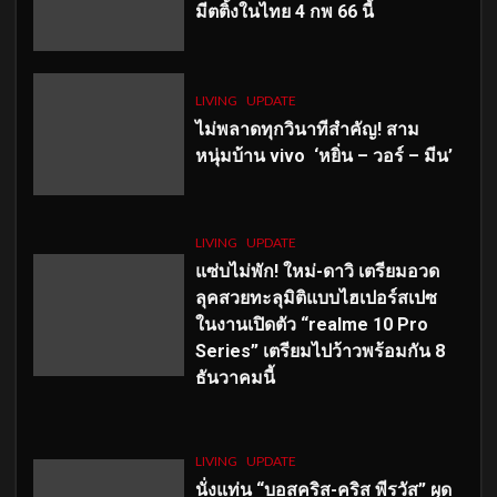
มีตติ้งในไทย 4 กพ 66 นี้
LIVING
UPDATE
ไม่พลาดทุกวินาทีสำคัญ
! สาม
หนุ่มบ้าน vivo ‘หยิ่น – วอร์ – มีน’
LIVING
UPDATE
แซ่บไม่พัก! ใหม่-ดาวิ เตรียมอวด
ลุคสวยทะลุมิติแบบไฮเปอร์สเปซ
ในงานเปิดตัว “realme 10 Pro
Series” เตรียมไปว้าวพร้อมกัน 8
ธันวาคมนี้
LIVING
UPDATE
นั่งแท่น “บอสคริส-คริส พีรวัส” ผุด