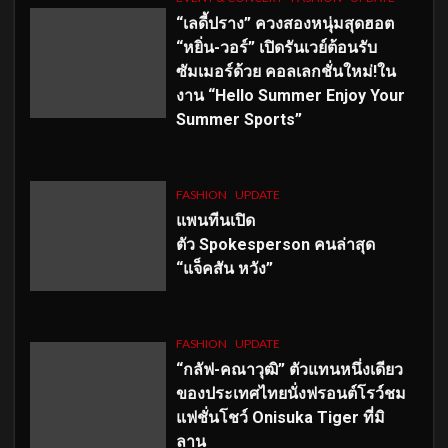
“เลดี้ปราง” ควงสองหนุ่มสุดฮอต
“หยิ่น-วอร์” เปิดรันเวย์ต้อนรับ
ซัมเมอร์ด้วย คอลเลกชั่นใหม่!ใน
งาน “Hello Summer Enjoy Your
Summer Sports”
FASHION
UPDATE
แพนทีนเปิด
ตัว
Spokesperson คนล่าสุด
“แจ็คสัน หวัง”
FASHION
UPDATE
“กลัฟ-คณาวุฒิ” ตัวแทนหนึ่งเดียว
ของประเทศไทยนั่งฟรอนต์โรว์ชม
แฟชั่นโชว์ Onisuka Tiger ที่มิ
ลาน