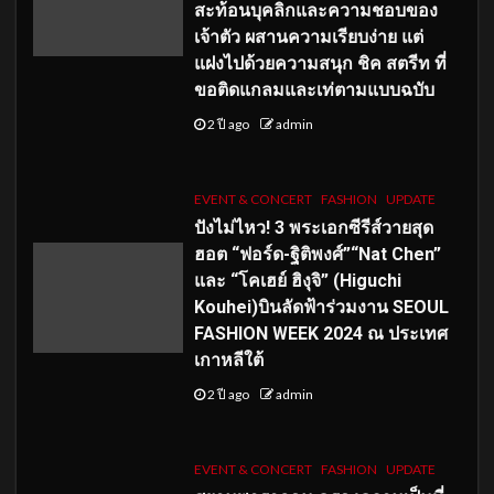
สะท้อนบุคลิกและความชอบของ
เจ้าตัว ผสานความเรียบง่าย แต่
แฝงไปด้วยความสนุก ชิค สตรีท ที่
ขอติดแกลมและเท่ตามแบบฉบับ
2 ปี ago
admin
EVENT & CONCERT
FASHION
UPDATE
ปังไม่ไหว! 3 พระเอกซีรีส์วายสุด
ฮอต “ฟอร์ด-ฐิติพงศ์”“Nat Chen”
และ “โคเฮย์ ฮิงุจิ” (Higuchi
Kouhei)บินลัดฟ้าร่วมงาน SEOUL
FASHION WEEK 2024 ณ ประเทศ
เกาหลีใต้
2 ปี ago
admin
EVENT & CONCERT
FASHION
UPDATE