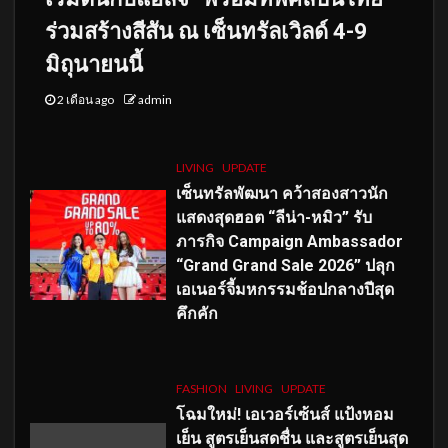
ร่วมสร้างสีสัน ณ เซ็นทรัลเวิลด์ 4-9
มิถุนายนนี้
2 เดือน ago
admin
LIVING
UPDATE
เซ็นทรัลพัฒนา คว้าสองสาวนัก
แสดงสุดฮอต “ลีน่า-หมิว” รับ
ภารกิจ Campaign Ambassador
“Grand Grand Sale 2026” ปลุก
เอเนอร์จี้มหกรรมช้อปกลางปีสุด
คึกคัก
FASHION
LIVING
UPDATE
โฉมใหม่
! เอเวอร์เซ้นส์ แป้งหอม
เย็น สูตรเย็นสดชื่น และสูตรเย็นสุด