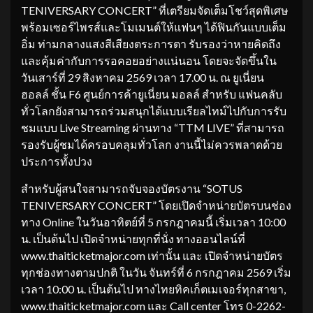
TENIVERSARY CONCERT” ที่เตรียมจัดเต็มโชว์สุดพิเศษ
พร้อมเซอร์ไพรส์และโมเมนต์ให้แฟนๆ ได้ฟินกันแบบเต็ม
อิ่ม ท่ามกลางแสงสีเสียงตระการตา รับรองว่าหายคิดถึง
และคุ้มค่ากับการรอคอยอย่างแน่นอน โดยจะจัดขึ้นใน
วันเสาร์ที่ 29 สิงหาคม 2569 เวลา 17.00 น. ณ ยูเนี่ยน
ฮอลล์ ชั้น F6 ศูนย์การค้ายูเนี่ยน มอลล์ สำหรับ แฟนคลับ
ทั่วโลกยังสามารถร่วมสนุกได้แบบเรียลไทม์ไปกับการรับ
ชมแบบ Live Streaming ผ่านทาง “TTM LIVE” ที่สามารถ
รองรับผู้ชมได้ครอบคลุมทั่วโลก งานนี้ไม่ควรพลาดด้วย
ประการทั้งปวง
สำหรับผู้สนใจสามารถจับจองบัตรงาน “SOTUS
TENIVERSARY CONCERT” โดยเปิดจำหน่ายบัตรบนช่อง
ทาง Online ในวันอาทิตย์ที่ 5 กรกฎาคมนี้ เริ่มเวลา 10:00
น. เป็นต้นไป เปิดจำหน่ายทุกที่นั่ง ทางออนไลน์ที่
www.thaiticketmajor.com เท่านั้น และ เปิดจำหน่ายบัตร
ทุกช่องทางตามปกติ ในวัน จันทร์ที่ 6 กรกฎาคม 2569 เริ่ม
เวลา 10:00 น. เป็นต้นไป ทางไทยทิคเก็ตเมเจอร์ทุกสาขา,
www.thaiticketmajor.com และ Call center โทร 0-2262-