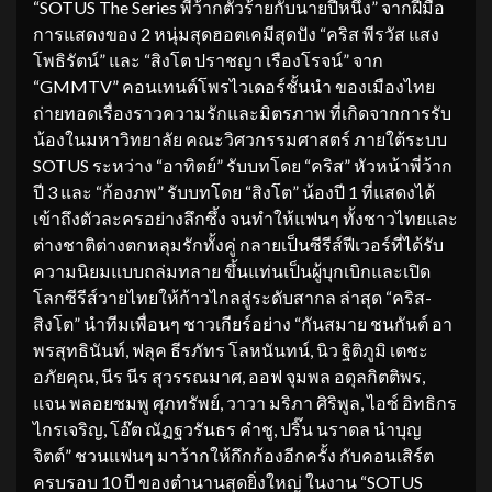
“SOTUS The Series พี่ว้ากตัวร้ายกับนายปีหนึ่ง” จากฝีมือ
การแสดงของ 2 หนุ่มสุดฮอตเคมีสุดปัง “คริส พีรวัส แสง
โพธิรัตน์” และ “สิงโต ปราชญา เรืองโรจน์” จาก
“GMMTV” คอนเทนต์โพรไวเดอร์ชั้นนำ ของเมืองไทย
ถ่ายทอดเรื่องราวความรักและมิตรภาพ ที่เกิดจากการรับ
น้องในมหาวิทยาลัย คณะวิศวกรรมศาสตร์ ภายใต้ระบบ
SOTUS ระหว่าง “อาทิตย์” รับบทโดย “คริส” หัวหน้าพี่ว้าก
ปี 3 และ “ก้องภพ” รับบทโดย “สิงโต” น้องปี 1 ที่แสดงได้
เข้าถึงตัวละครอย่างลึกซึ้ง จนทำให้แฟนๆ ทั้งชาวไทยและ
ต่างชาติต่างตกหลุมรักทั้งคู่ กลายเป็นซีรีส์ฟีเวอร์ที่ได้รับ
ความนิยมแบบถล่มทลาย ขึ้นแท่นเป็นผู้บุกเบิกและเปิด
โลกซีรีส์วายไทยให้ก้าวไกลสู่ระดับสากล ล่าสุด “คริส-
สิงโต” นำทีมเพื่อนๆ ชาวเกียร์อย่าง “กันสมาย ชนกันต์ อา
พรสุทธินันท์, ฟลุค ธีรภัทร โลหนันทน์, นิว ฐิติภูมิ เตชะ
อภัยคุณ, นีร นีร สุวรรณมาศ, ออฟ จุมพล อดุลกิตติพร,
แจน พลอยชมพู ศุภทรัพย์, วาวา มริภา ศิริพูล, ไอซ์ อิทธิกร
ไกรเจริญ, โอ๊ต ณัฏฐวรันธร คำชู, ปริ๊น นราดล นำบุญ
จิตต์” ชวนแฟนๆ มาว้ากให้กึกก้องอีกครั้ง กับคอนเสิร์ต
ครบรอบ 10 ปี ของตำนานสุดยิ่งใหญ่ ในงาน “SOTUS