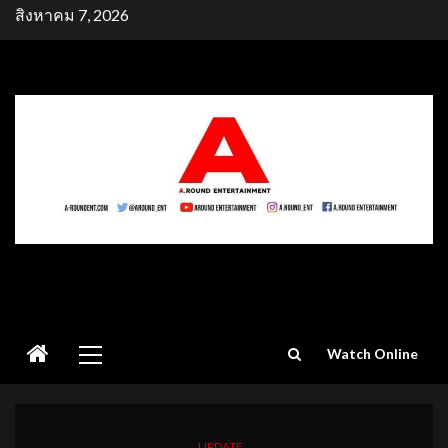
Skip
สิงหาคม 7, 2026
to
content
Primary
Watch Online
Menu
UPDATE