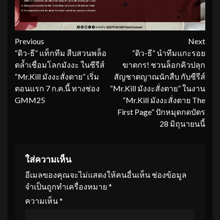
Continue
Previous
Next
“ดิว-ธี” แท็กทีม สืบสวนพล็อ
“ดิว-ธี” นำทีมแกะรอย
Reading
ตล้ำเชื่อมโลกมังงะ ในซีรีส์
ฆาตกร! ชวนล็อกคิวปลุก
“Mr.Kill มังงะสั่งตาย” เริ่ม
สัญชาตญาณนักสืบ กับซีรีส์
ตอนแรก 7 ก.ค.นี้ ทางช่อง
“Mr.Kill มังงะสั่งตาย” ในงาน
GMM25
“Mr.Kill มังงะสั่งตาย The
First Page” ปักหมุดกดบัตร
28 มิถุนายนนี้
ใส่ความเห็น
อีเมลของคุณจะไม่แสดงให้คนอื่นเห็น
ช่องข้อมูล
จำเป็นถูกทำเครื่องหมาย
*
ความเห็น
*