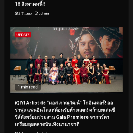
16 สิงหาคมนี้!!
2 วัน ago
admin
UPDATE
1 min read
iQIYI Artist ส่ง “มอส ภาณุวัฒน์” โกอินเตอร์! ออ
ร่าพุ่ง แฟนอินโดแห่ต้อนรับห้างแตก! คว้าบทเด่นซี
รีส์ดังพร้อมร่วมงาน Gala Premiere จาการ์ตา
เตรียมลุยตลาดบันเทิงนานาชาติ