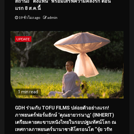
สถานะ “ติ่งแฟน” พร้อมเสิร์ฟความคลั่งรัก ตอน
แรก 8 ส.ค.นี้
19 ชั่วโมง ago
admin
UPDATE
1 min read
GDH ร่วมกับ TOFU FILMS ปล่อยตัวอย่างแรก!
ภาพยนตร์ฟอร์มยักษ์ ‘คุณยายวรนาฏ’ (INHERIT)
เตรียมคายตะขาบหนังไทยในรอบปฐมทัศน์โลก ณ
เทศกาลภาพยนตร์นานาชาติโตรอนโต “จุ๋ย วรัท