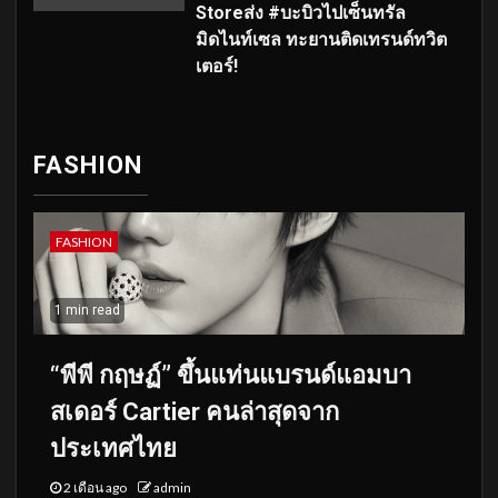
Storeส่ง #บะบิวไปเซ็นทรัล
มิดไนท์เซล ทะยานติดเทรนด์ทวิต
เตอร์!
FASHION
FASHION
1 min read
“พีพี กฤษฏ์” ขึ้นแท่นแบรนด์แอมบา
สเดอร์ Cartier คนล่าสุดจาก
ประเทศไทย
2 เดือน ago
admin