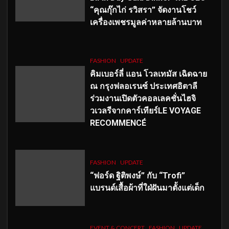
“คุณกุ๊กไก่ รวิสรา” จัดงานโชว์
เครื่องเพชรมูลค่าหลายล้านบาท
FASHION
UPDATE
คิมเบอร์ลี่ แอน โวลเทมัส เฉิดฉาย
ณ กรุงฟลอเรนซ์ ประเทศอิตาลี
ร่วมงานเปิดตัวคอลเลคชั่นไฮจิ
วเวลรีจากคาร์เทียร์LE VOYAGE
RECOMMENCÉ
FASHION
UPDATE
“ฟอร์ด ฐิติพงษ์” กับ “Trofi”
แบรนด์เสื้อผ้าที่ใฝ่ฝันมาตั้งแต่เด็ก
EVENT & CONCERT
FASHION
UPDATE