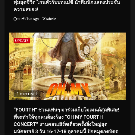
ทุ่มสุดชีวิต โกนหัวรับบทแม่ชี นำทีมนักแสดงประชัน
ความสยอง!
20 ชั่วโมง ago
admin
UPDATE
1 min read
“FOURTH” ชวนแฟนๆ มาร่วมเก็บโมเมนต์สุดพิเศษ!
ที่จะทำให้ทุกคนต้องร้อง “OH MY FOURTH
CONCERT” งานคอนเสิร์ตเดี่ยวครั้งยิ่งใหญ่สุด
มหัศจรรย์ 3 วัน 16-17-18 ตุลาคมนี้ ปักหมุดกดบัตร