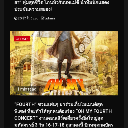
ยา” ทุ่มสุดชีวิต โกนหัวรับบทแม่ชี นำทีมนักแสดง
ประชันความสยอง!
20 ชั่วโมง ago
admin
UPDATE
1 min read
“FOURTH” ชวนแฟนๆ มาร่วมเก็บโมเมนต์สุด
พิเศษ! ที่จะทำให้ทุกคนต้องร้อง “OH MY FOURTH
CONCERT” งานคอนเสิร์ตเดี่ยวครั้งยิ่งใหญ่สุด
มหัศจรรย์ 3 วัน 16-17-18 ตุลาคมนี้ ปักหมุดกดบัตร