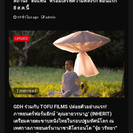
สถานะ “ติ่งแฟน” พร้อมเสิร์ฟความคลั่งรัก ตอนแรก
8 ส.ค.นี้
19 ชั่วโมง ago
admin
UPDATE
1 min read
GDH ร่วมกับ TOFU FILMS ปล่อยตัวอย่างแรก!
ภาพยนตร์ฟอร์มยักษ์ ‘คุณยายวรนาฏ’ (INHERIT)
เตรียมคายตะขาบหนังไทยในรอบปฐมทัศน์โลก ณ
เทศกาลภาพยนตร์นานาชาติโตรอนโต “จุ๋ย วรัทยา”