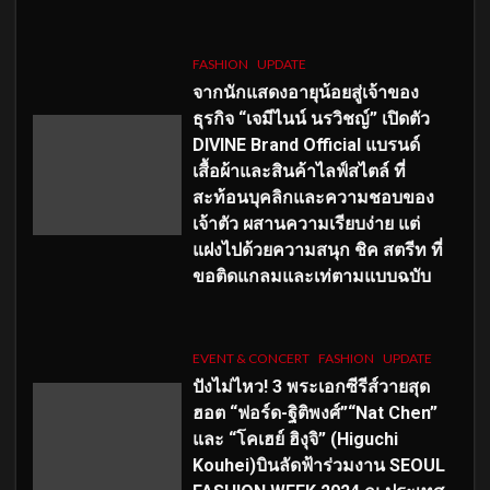
FASHION
UPDATE
จากนักแสดงอายุน้อยสู่เจ้าของ
ธุรกิจ “เจมีไนน์ นรวิชญ์” เปิดตัว
DIVINE Brand Official แบรนด์
เสื้อผ้าและสินค้าไลฟ์สไตล์ ที่
สะท้อนบุคลิกและความชอบของ
เจ้าตัว ผสานความเรียบง่าย แต่
แฝงไปด้วยความสนุก ชิค สตรีท ที่
ขอติดแกลมและเท่ตามแบบฉบับ
EVENT & CONCERT
FASHION
UPDATE
ปังไม่ไหว! 3 พระเอกซีรีส์วายสุด
ฮอต “ฟอร์ด-ฐิติพงศ์”“Nat Chen”
และ “โคเฮย์ ฮิงุจิ” (Higuchi
Kouhei)บินลัดฟ้าร่วมงาน SEOUL