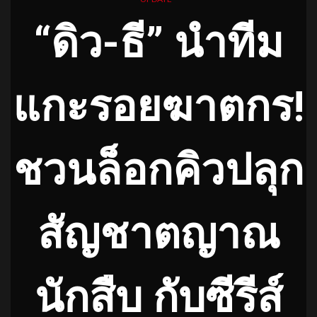
“ดิว-ธี” นำทีม
แกะรอยฆาตกร!
ชวนล็อกคิวปลุก
สัญชาตญาณ
นักสืบ กับซีรีส์