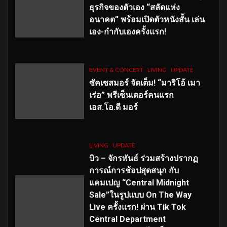
ธุรกิจของตัวเอง “สลัดแห่ง
อนาคต” พร้อมเปิดตัวหนังสั้น เล่น
เอง-กำกับเองครั้งแรก!
EVENT & CONCERT
LIVING
UPDATE
ซัคเซสมอร์ จัดเต็ม
!
“มาริโอ้ เมา
เร่อ” พรีเซ็นเตอร์คนแรก
เอส
.โอ.ดี มอร์
LIVING
UPDATE
บิว – จักรพันธ์ ร่วมสร้างปรากฏ
การณ์การช้อปสุดสนุก กับ
แคมเปญ “Central Midnight
Sale”ในรูปแบบ On The Way
Live ครั้งแรก! ผ่าน Tik Tok
Central Department