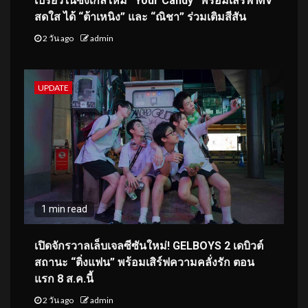
เปรี้ยวในซิงเกิลใหม่ “Your Candy” พร้อมเสิร์ฟ MV
สดใส ได้ “ต้าเหนิง” และ “ณิชา” ร่วมเติมสีสัน
2 วัน ago
admin
UPDATE
1 min read
เปิดจักรวาลเล็บเจลซีซันใหม่! GELBOYS 2 เดบิวต์
สถานะ “ติ่งแฟน” พร้อมเสิร์ฟความคลั่งรัก ตอน
แรก 8 ส.ค.นี้
2 วัน ago
admin