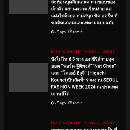
สะท้อนบุคลิกและความชอบของ
เจ้าตัว ผสานความเรียบง่าย แต่
แฝงไปด้วยความสนุก ชิค สตรีท ที่
ขอติดแกลมและเท่ตามแบบฉบับ
2 ปี ago
admin
EVENT & CONCERT
FASHION
UPDATE
ปังไม่ไหว! 3 พระเอกซีรีส์วายสุด
ฮอต “ฟอร์ด-ฐิติพงศ์”“Nat Chen”
และ “โคเฮย์ ฮิงุจิ” (Higuchi
Kouhei)บินลัดฟ้าร่วมงาน SEOUL
FASHION WEEK 2024 ณ ประเทศ
เกาหลีใต้
2 ปี ago
admin
EVENT & CONCERT
FASHION
UPDATE