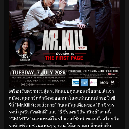
เตรียมรับความระลุ้นระทึกแบบคูณสอง เมื่อลายเส้นจา
กมังงะสุดดาร์กกำลังจะออกมาโลดแล่นบนหน้าจอในซี
รีส์ “Mr.Kill มังงะสั่งตาย” กับเคมีสุดเดือดของ “ดิว จิรวร
รตน์ สุทธิวณิชศักดิ์” และ “ธี ธีรเดช วิถีพานิชย์” งานนี้
“GMMTV” คอนเทนต์โพรไวเดอร์ชั้นนำของเมืองไทย ไม่
รอช้าพร้อมชวนแฟนๆ ทุกคน ให้มาร่วมเปลี่ยนค่ำคืน