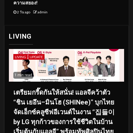
ความสยอง!
2 วัน ago
admin
LIVING
LIVING
UPDATE
1 min read
เตรียมกรี๊ดกันให้สนั่น! แอลจีคว้าตัว
“ชิน เยอึน–มินโฮ (SHINee)” บุกไทย
จัดเอ็กซ์คลูซีฟอีเวนต์ในงาน “집들이
by LG ทุกก้าวของการใช้ชีวิตในบ้าน
เริ่มต้นกับแอลจี” พร้อมทัพศิลปินไทย