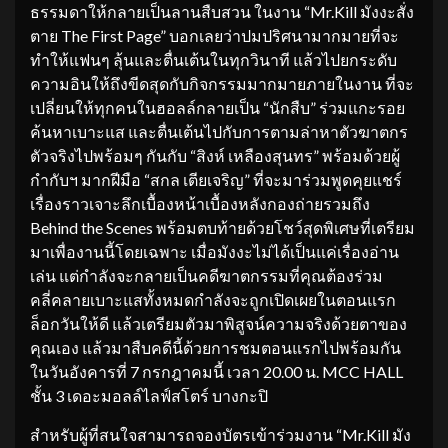
ธรรมดาให้กลายเป็นลานสืบสวน ในงาน “Mr.Kill มังงะสั่ง
ตาย The First Page” บอกเลยว่าปมปริศนามากมายที่จะ
ทำให้แฟนๆ ลุ้นและตื่นเต้นในทุกวินาที แล้วไปยกระดับ
ความอินให้ถึงขีดสุดกับกิจกรรมมากมายภายในงาน ที่จะ
เปลี่ยนให้ทุกคนในฮอลล์กลายเป็น “นักสืบ” ร่วมแกะรอย
ค้นหาเบาะแส และตื่นเต้นไปกับการตามล่าหาตัวฆาตกร
ตัวจริงไปพร้อมๆ กันกับ “สิงห์ เหลืองสุนทร” พร้อมด้วยผู้
กำกับฯ มากฝีมือ “สกล เตียเจริญ” ที่จะมาร่วมพูดคุยแชร์
เรื่องราวเจาะลึกเบื้องหน้าเบื้องหลังกองถ่ายรวมถึง
Behind the Scenes พร้อมตบท้ายด้วยโชว์สุดพิเศษที่เตรียม
มาเพื่องานนี้โดยเฉพาะ เมื่อมังงะไม่ได้เป็นแค่เรื่องอ่าน
เล่น แต่กำลังจะกลายเป็นคดีฆาตกรรมที่คุณต้องร่วม
คลี่คลายเบาะแสทั้งหมดกำลังจะถูกเปิดเผยในตอนแรก
ล็อกวันให้ดี แล้วเตรียมตัวมาพิสูจน์ความจริงด้วยตาของ
คุณเอง แล้วมาสืบคดีนี้ด้วยการชมตอนแรกไปพร้อมกัน
ในวันอังคารที่ 7 กรกฎาคมนี้ เวลา 20.00 น. MCC HALL
ชั้น 3 เดอะมอลล์ไลฟ์สโตร์ บางกะปิ
สำหรับผู้ที่สนใจสามารถจองบัตรเข้าร่วมงาน “Mr.Kill มัง