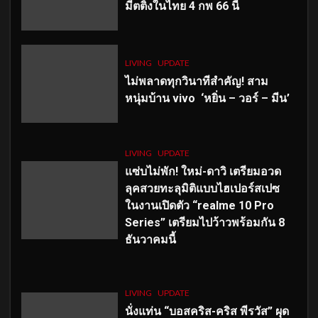
มีตติ้งในไทย 4 กพ 66 นี้
LIVING
UPDATE
ไม่พลาดทุกวินาทีสำคัญ
! สาม
หนุ่มบ้าน vivo ‘หยิ่น – วอร์ – มีน’
LIVING
UPDATE
แซ่บไม่พัก! ใหม่-ดาวิ เตรียมอวด
ลุคสวยทะลุมิติแบบไฮเปอร์สเปซ
ในงานเปิดตัว “realme 10 Pro
Series” เตรียมไปว้าวพร้อมกัน 8
ธันวาคมนี้
LIVING
UPDATE
นั่งแท่น “บอสคริส-คริส พีรวัส” ผุด