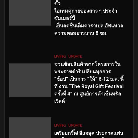
ขั้ว
ไอเทมคู่กายของสาว ๆ ประจำ
ซัมเมอร์นี้
เย็นสดชื่นเต็มคาราเบล อัพเลเวล
ความหอมยาวนาน
8
ชม.
LIVING
UPDATE
ชวนช้อปสินค้าจากโครงการใน
พระราชดำริ เปลี่ยนทุกการ
“ช้อป” เป็นการ “ให้” 6-12 ธ.ค. นี้
ที่ งาน “The Royal Gift Festival
ครั้งที่ 4” ณ ศูนย์การค้าเซ็นทรัล
เวิลด์
LIVING
UPDATE
เตรียมกรี๊ด! อีแจอุค ประกาศแฟน