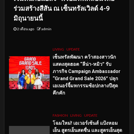
ร่วมสร้างสีสัน ณ เซ็นทรัลเวิลด์ 4-9
มิถุนายนนี้
2 เดือน ago
admin
LIVING
UPDATE
เซ็นทรัลพัฒนา คว้าสองสาวนัก
แสดงสุดฮอต “ลีน่า-หมิว” รับ
ภารกิจ Campaign Ambassador
“Grand Grand Sale 2026” ปลุก
เอเนอร์จี้มหกรรมช้อปกลางปีสุด
คึกคัก
FASHION
LIVING
UPDATE
โฉมใหม่
! เอเวอร์เซ้นส์ แป้งหอม
เย็น สูตรเย็นสดชื่น และสูตรเย็นสุด