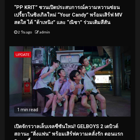
“PP KRIT” ชวนเปิดประสบการณ์ความหวานซ่อน
เปรี้ยวในซิงเกิลใหม่ “Your Candy” พร้อมเสิร์ฟ MV
สดใส ได้ “ต้าเหนิง” และ “ณิชา” ร่วมเติมสีสัน
2 วัน ago
admin
UPDATE
1 min read
เปิดจักรวาลเล็บเจลซีซันใหม่! GELBOYS 2 เดบิวต์
สถานะ “ติ่งแฟน” พร้อมเสิร์ฟความคลั่งรัก ตอนแรก