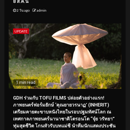
8 ส.ค.นี้
2 วัน ago
admin
UPDATE
1 min read
GDH ร่วมกับ TOFU FILMS ปล่อยตัวอย่างแรก!
ภาพยนตร์ฟอร์มยักษ์ ‘คุณยายวรนาฏ’ (INHERIT)
เตรียมคายตะขาบหนังไทยในรอบปฐมทัศน์โลก ณ
เทศกาลภาพยนตร์นานาชาติโตรอนโต “จุ๋ย วรัทยา”
ทุ่มสุดชีวิต โกนหัวรับบทแม่ชี นำทีมนักแสดงประชัน