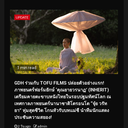
UPDATE
1 min read
GDH ร่วมกับ TOFU FILMS ปล่อยตัวอย่างแรก!
ภาพยนตร์ฟอร์มยักษ์ ‘คุณยายวรนาฏ’ (INHERIT)
เตรียมคายตะขาบหนังไทยในรอบปฐมทัศน์โลก ณ
เทศกาลภาพยนตร์นานาชาติโตรอนโต “จุ๋ย วรัท
ยา” ทุ่มสุดชีวิต โกนหัวรับบทแม่ชี นำทีมนักแสดง
ประชันความสยอง!
2 วัน ago
admin