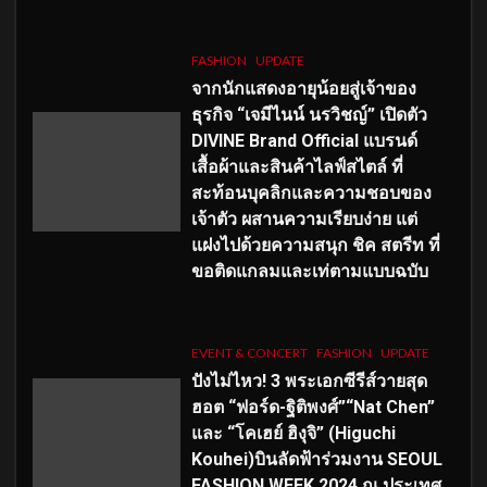
FASHION
UPDATE
จากนักแสดงอายุน้อยสู่เจ้าของ
ธุรกิจ “เจมีไนน์ นรวิชญ์” เปิดตัว
DIVINE Brand Official แบรนด์
เสื้อผ้าและสินค้าไลฟ์สไตล์ ที่
สะท้อนบุคลิกและความชอบของ
เจ้าตัว ผสานความเรียบง่าย แต่
แฝงไปด้วยความสนุก ชิค สตรีท ที่
ขอติดแกลมและเท่ตามแบบฉบับ
EVENT & CONCERT
FASHION
UPDATE
ปังไม่ไหว! 3 พระเอกซีรีส์วายสุด
ฮอต “ฟอร์ด-ฐิติพงศ์”“Nat Chen”
และ “โคเฮย์ ฮิงุจิ” (Higuchi
Kouhei)บินลัดฟ้าร่วมงาน SEOUL
FASHION WEEK 2024 ณ ประเทศ