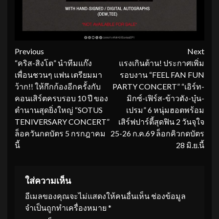
Continue
Previous
Next
“คริส-สิงโต” นำทีมแก๊ง
แรงเกินต้าน! ประกาศเพิ่ม
Reading
เพื่อนชวนๆ แฟน เตรียมมา
รอบงาน “FEEL FAN FUN
ว้าก!! ให้กึกก้องอีกครั้งกับ
PARTY CONCERT” “เอิร์ท-
คอนเสิร์ตครบรอบ 10 ปี ของ
มิกซ์-เฟิร์ส-ข้าวตัง-บุ๋น-
ตำนานสุดยิ่งใหญ่ “SOTUS
เปรม” 6 หนุ่มฮอตพร้อม
TENIVERSARY CONCERT”
เสิร์ฟปาร์ตี้สุดฟิน 2 วันจุใจ
ล็อควันกดบัตร 5 กรกฎาคม
25-26 ก.ค.69 ล็อกคิวกดบัตร
นี้
28 มิ.ย.นี้
ใส่ความเห็น
อีเมลของคุณจะไม่แสดงให้คนอื่นเห็น
ช่องข้อมูล
จำเป็นถูกทำเครื่องหมาย
*