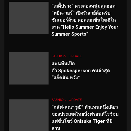
“เลดี้ปราง” ควงสองหนุ่มสุดฮอต
“หยิ่น-วอร์” เปิดรันเวย์ต้อนรับ
ซัมเมอร์ด้วย คอลเลกชั่นใหม่!ใน
งาน “Hello Summer Enjoy Your
Summer Sports”
FASHION
UPDATE
แพนทีนเปิด
ตัว
Spokesperson คนล่าสุด
“แจ็คสัน หวัง”
FASHION
UPDATE
“กลัฟ-คณาวุฒิ” ตัวแทนหนึ่งเดียว
ของประเทศไทยนั่งฟรอนต์โรว์ชม
แฟชั่นโชว์ Onisuka Tiger ที่มิ
ลาน