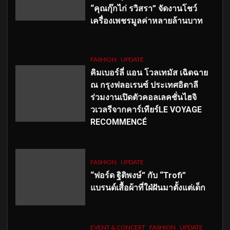
“คุณกุ๊กไก่ รวิสรา” จัดงานโชว์
เครื่องเพชรมูลค่าหลายล้านบาท
FASHION
UPDATE
คิมเบอร์ลี่ แอน โวลเทมัส เฉิดฉาย
ณ กรุงฟลอเรนซ์ ประเทศอิตาลี
ร่วมงานเปิดตัวคอลเลคชั่นไฮจิ
วเวลรีจากคาร์เทียร์LE VOYAGE
RECOMMENCÉ
FASHION
UPDATE
“ฟอร์ด ฐิติพงษ์” กับ “Trofi”
แบรนด์เสื้อผ้าที่ใฝ่ฝันมาตั้งแต่เด็ก
EVENT & CONCERT
FASHION
UPDATE