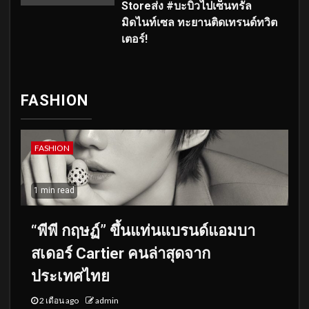
Storeส่ง #บะบิวไปเซ็นทรัล
มิดไนท์เซล ทะยานติดเทรนด์ทวิต
เตอร์!
FASHION
FASHION
1 min read
“พีพี กฤษฏ์” ขึ้นแท่นแบรนด์แอมบา
สเดอร์ Cartier คนล่าสุดจาก
ประเทศไทย
2 เดือน ago
admin