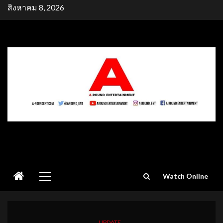
Skip
สิงหาคม 8, 2026
to
content
Primary
Watch Online
Menu
UPDATE