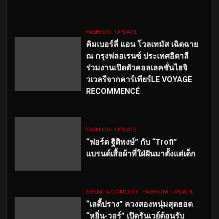
FASHION
UPDATE
คิมเบอร์ลี่ แอน โวลเทมัส เฉิดฉาย
ณ กรุงฟลอเรนซ์ ประเทศอิตาลี
ร่วมงานเปิดตัวคอลเลคชั่นไฮจิ
วเวลรีจากคาร์เทียร์LE VOYAGE
RECOMMENCÉ
FASHION
UPDATE
“ฟอร์ด ฐิติพงษ์” กับ “Trofi”
แบรนด์เสื้อผ้าที่ใฝ่ฝันมาตั้งแต่เด็ก
EVENT & CONCERT
FASHION
UPDATE
“เลดี้ปราง” ควงสองหนุ่มสุดฮอต
“หยิ่น-วอร์” เปิดรันเวย์ต้อนรับ