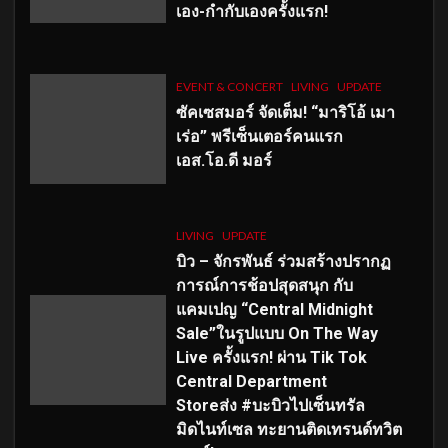
เอง-กำกับเองครั้งแรก!
EVENT & CONCERT
LIVING
UPDATE
ซัคเซสมอร์ จัดเต็ม
!
“มาริโอ้ เมา
เร่อ” พรีเซ็นเตอร์คนแรก
เอส
.โอ.ดี มอร์
LIVING
UPDATE
บิว – จักรพันธ์ ร่วมสร้างปรากฏ
การณ์การช้อปสุดสนุก กับ
แคมเปญ “Central Midnight
Sale”ในรูปแบบ On The Way
Live ครั้งแรก! ผ่าน Tik Tok
Central Department
Storeส่ง #บะบิวไปเซ็นทรัล
มิดไนท์เซล ทะยานติดเทรนด์ทวิต