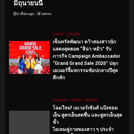
มิถุนายนนี้
2 เดือน ago
admin
LIVING
UPDATE
เซ็นทรัลพัฒนา คว้าสองสาวนัก
แสดงสุดฮอต “ลีน่า-หมิว” รับ
ภารกิจ Campaign Ambassador
“Grand Grand Sale 2026” ปลุก
เอเนอร์จี้มหกรรมช้อปกลางปีสุด
คึกคัก
FASHION
LIVING
UPDATE
โฉมใหม่
! เอเวอร์เซ้นส์ แป้งหอม
เย็น สูตรเย็นสดชื่น และสูตรเย็นสุด
ขั้ว
ไอเทมคู่กายของสาว ๆ ประจำ