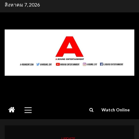
Skip
สิงหาคม 7, 2026
to
content
Primary
Watch Online
Menu
UPDATE