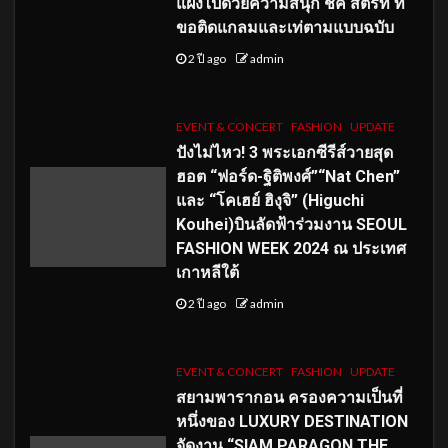
แฝงไปด้วยความสนุก ชิค สตรีท ที่
ขอติดแกลมและเท่ตามแบบฉบับ
2 ปี ago
admin
EVENT & CONCERT
FASHION
UPDATE
ปังไม่ไหว! 3 พระเอกซีรีส์วายสุด
ฮอต “ฟอร์ด-ฐิติพงศ์”“Nat Chen”
และ “โคเฮย์ ฮิงุจิ” (Higuchi
Kouhei)บินลัดฟ้าร่วมงาน SEOUL
FASHION WEEK 2024 ณ ประเทศ
เกาหลีใต้
2 ปี ago
admin
EVENT & CONCERT
FASHION
UPDATE
สยามพารากอน ครองความเป็นที่
หนึ่งของ LUXURY DESTINATION
จัดงาน “SIAM PARAGON THE