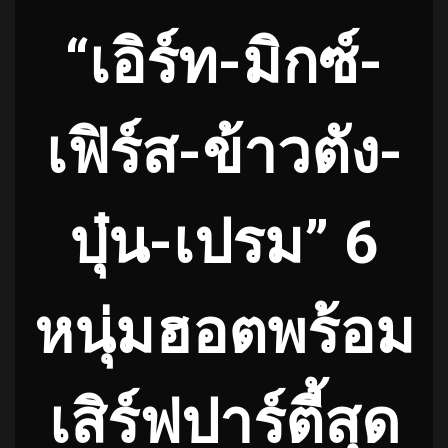
“เอิร์ท-มิกซ์-
เฟิร์ส-ข้าวตัง-
บุ๋น-เปรม” 6
หนุ่มฮอตพร้อม
เสิร์ฟปาร์ตี้สุด