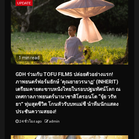
UPDATE
1 min read
GDH ร่วมกับ TOFU FILMS ปล่อยตัวอย่างแรก!
ภาพยนตร์ฟอร์มยักษ์ ‘คุณยายวรนาฏ’ (INHERIT)
เตรียมคายตะขาบหนังไทยในรอบปฐมทัศน์โลก ณ
เทศกาลภาพยนตร์นานาชาติโตรอนโต “จุ๋ย วรัท
ยา” ทุ่มสุดชีวิต โกนหัวรับบทแม่ชี นำทีมนักแสดง
ประชันความสยอง!
24 ชั่วโมง ago
admin