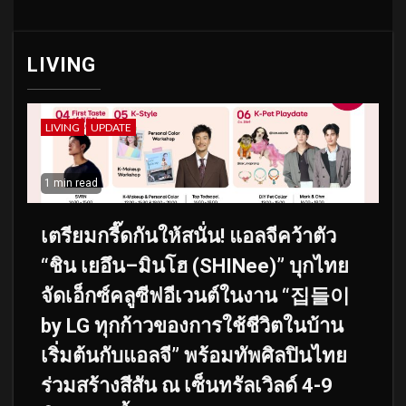
LIVING
LIVING
UPDATE
1 min read
เตรียมกรี๊ดกันให้สนั่น! แอลจีคว้าตัว
“ชิน เยอึน–มินโฮ (SHINee)” บุกไทย
จัดเอ็กซ์คลูซีฟอีเวนต์ในงาน “집들이
by LG ทุกก้าวของการใช้ชีวิตในบ้าน
เริ่มต้นกับแอลจี” พร้อมทัพศิลปินไทย
ร่วมสร้างสีสัน ณ เซ็นทรัลเวิลด์ 4-9