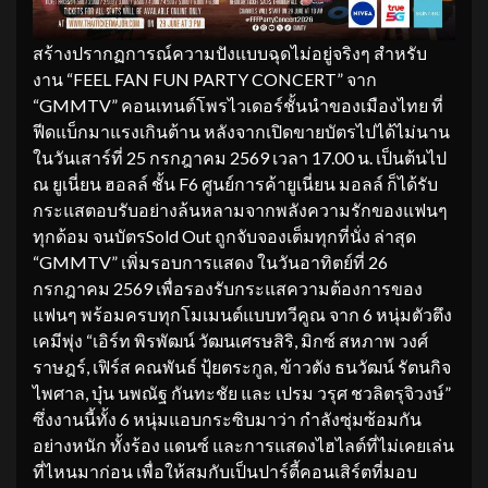
สร้างปรากฏการณ์ความปังแบบฉุดไม่อยู่จริงๆ สำหรับ
งาน “FEEL FAN FUN PARTY CONCERT” จาก
“GMMTV” คอนเทนต์โพรไวเดอร์ชั้นนำของเมืองไทย ที่
ฟีดแบ็กมาแรงเกินต้าน หลังจากเปิดขายบัตรไปได้ไม่นาน
ในวันเสาร์ที่ 25 กรกฎาคม 2569 เวลา 17.00 น. เป็นต้นไป
ณ ยูเนี่ยน ฮอลล์ ชั้น F6 ศูนย์การค้ายูเนี่ยน มอลล์ ก็ได้รับ
กระแสตอบรับอย่างล้นหลามจากพลังความรักของแฟนๆ
ทุกด้อม จนบัตรSold Out ถูกจับจองเต็มทุกที่นั่ง ล่าสุด
“GMMTV” เพิ่มรอบการแสดง ในวันอาทิตย์ที่ 26
กรกฎาคม 2569 เพื่อรองรับกระแสความต้องการของ
แฟนๆ พร้อมครบทุกโมเมนต์แบบทวีคูณ จาก 6 หนุ่มตัวตึง
เคมีพุ่ง “เอิร์ท พิรพัฒน์ วัฒนเศรษสิริ, มิกซ์ สหภาพ วงศ์
ราษฎร์, เฟิร์ส คณพันธ์ ปุ้ยตระกูล, ข้าวตัง ธนวัฒน์ รัตนกิจ
ไพศาล, บุ๋น นพณัฐ กันทะชัย และ เปรม วรุศ ชวลิตรุจิวงษ์”
ซึ่งงานนี้ทั้ง 6 หนุ่มแอบกระซิบมาว่า กำลังซุ่มซ้อมกัน
อย่างหนัก ทั้งร้อง แดนซ์ และการแสดงไฮไลต์ที่ไม่เคยเล่น
ที่ไหนมาก่อน เพื่อให้สมกับเป็นปาร์ตี้คอนเสิร์ตที่มอบ