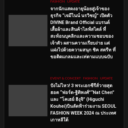
FASHION
UPDATE
จากนักแสดงอายุน้อยสู่เจ้าของ
ธุรกิจ “เจมีไนน์ นรวิชญ์” เปิดตัว
DIVINE Brand Official แบรนด์
เสื้อผ้าและสินค้าไลฟ์สไตล์ ที่
สะท้อนบุคลิกและความชอบของ
เจ้าตัว ผสานความเรียบง่าย แต่
แฝงไปด้วยความสนุก ชิค สตรีท ที่
ขอติดแกลมและเท่ตามแบบฉบับ
EVENT & CONCERT
FASHION
UPDATE
ปังไม่ไหว! 3 พระเอกซีรีส์วายสุด
ฮอต “ฟอร์ด-ฐิติพงศ์”“Nat Chen”
และ “โคเฮย์ ฮิงุจิ” (Higuchi
Kouhei)บินลัดฟ้าร่วมงาน SEOUL
FASHION WEEK 2024 ณ ประเทศ
เกาหลีใต้