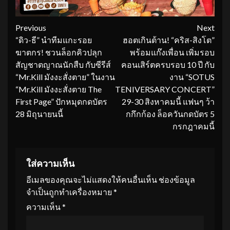
Continue
Previous
Next
“ดิว-ธี” นำทีมแกะรอย
ฮอตเกินต้าน! “คริส-สิงโต”
Reading
ฆาตกร! ชวนล็อกคิวปลุก
พร้อมแก๊งเพื่อน เพิ่มรอบ
สัญชาตญาณนักสืบ กับซีรีส์
คอนเสิร์ตครบรอบ 10 ปี กับ
“Mr.Kill มังงะสั่งตาย” ในงาน
งาน “SOTUS
“Mr.Kill มังงะสั่งตาย The
TENIVERSARY CONCERT”
First Page” ปักหมุดกดบัตร
29-30 สิงหาคมนี้ แฟนๆ ว้า
28 มิถุนายนนี้
กกึกก้อง ล็อควันกดบัตร 5
กรกฎาคมนี้
ใส่ความเห็น
อีเมลของคุณจะไม่แสดงให้คนอื่นเห็น
ช่องข้อมูล
จำเป็นถูกทำเครื่องหมาย
*
ความเห็น
*