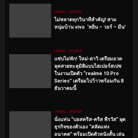
LIVING
UPDATE
ไม่พลาดทุกวินาทีสำคัญ
! สาม
หนุ่มบ้าน vivo ‘หยิ่น – วอร์ – มีน’
LIVING
UPDATE
แซ่บไม่พัก! ใหม่-ดาวิ เตรียมอวด
ลุคสวยทะลุมิติแบบไฮเปอร์สเปซ
ในงานเปิดตัว “realme 10 Pro
Series” เตรียมไปว้าวพร้อมกัน 8
ธันวาคมนี้
LIVING
UPDATE
นั่งแท่น “บอสคริส-คริส พีรวัส” ผุด
ธุรกิจของตัวเอง “สลัดแห่ง
อนาคต” พร้อมเปิดตัวหนังสั้น เล่น