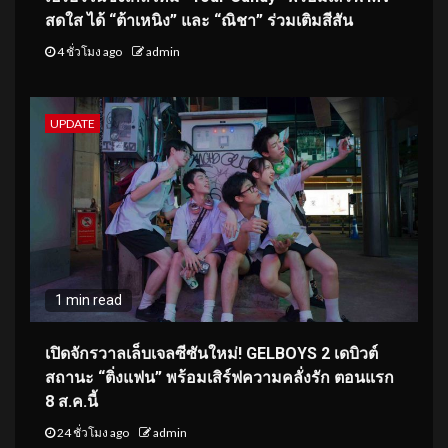
สดใส ได้ “ต้าเหนิง” และ “ณิชา” ร่วมเติมสีสัน
4 ชั่วโมง ago
admin
UPDATE
1 min read
เปิดจักรวาลเล็บเจลซีซันใหม่! GELBOYS 2 เดบิวต์
สถานะ “ติ่งแฟน” พร้อมเสิร์ฟความคลั่งรัก ตอนแรก
8 ส.ค.นี้
24 ชั่วโมง ago
admin