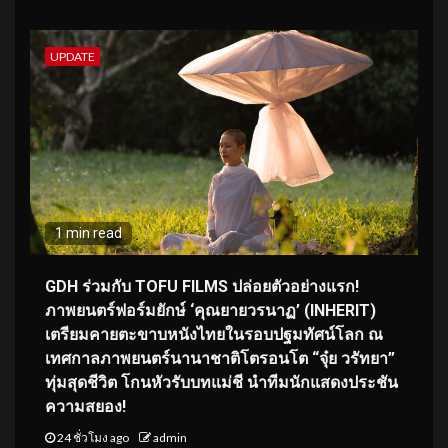
UPDATE
1 min read
GDH ร่วมกับ TOFU FILMS ปล่อยตัวอย่างแรก!
ภาพยนตร์ฟอร์มยักษ์ ‘คุณยายวรนาฏ’ (INHERIT)
เตรียมคายตะขาบหนังไทยในรอบปฐมทัศน์โลก ณ
เทศกาลภาพยนตร์นานาชาติโตรอนโต “จุ๋ย วรัทยา”
ทุ่มสุดชีวิต โกนหัวรับบทแม่ชี นำทีมนักแสดงประชัน
ความสยอง!
24 ชั่วโมง ago
admin