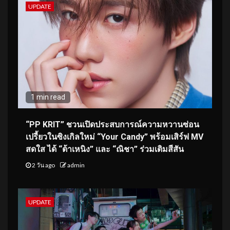
UPDATE
1 min read
“PP KRIT” ชวนเปิดประสบการณ์ความหวานซ่อน
เปรี้ยวในซิงเกิลใหม่ “Your Candy” พร้อมเสิร์ฟ MV
สดใส ได้ “ต้าเหนิง” และ “ณิชา” ร่วมเติมสีสัน
2 วัน ago
admin
UPDATE