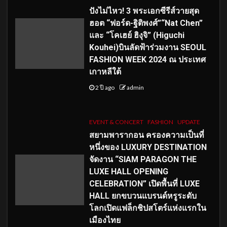
ปังไม่ไหว! 3 พระเอกซีรีส์วายสุด
ฮอต “ฟอร์ด-ฐิติพงศ์”“Nat Chen”
และ “โคเฮย์ ฮิงุจิ” (Higuchi
Kouhei)บินลัดฟ้าร่วมงาน SEOUL
FASHION WEEK 2024 ณ ประเทศ
เกาหลีใต้
2 ปี ago
admin
EVENT & CONCERT
FASHION
UPDATE
สยามพารากอน ครองความเป็นที่
หนึ่งของ LUXURY DESTINATION
จัดงาน “SIAM PARAGON THE
LUXE HALL OPENING
CELEBRATION” เปิดพื้นที่ LUXE
HALL ยกขบวนแบรนด์หรูระดับ
โลกเปิดแฟล็กชิปสโตร์แห่งแรกใน
เมืองไทย