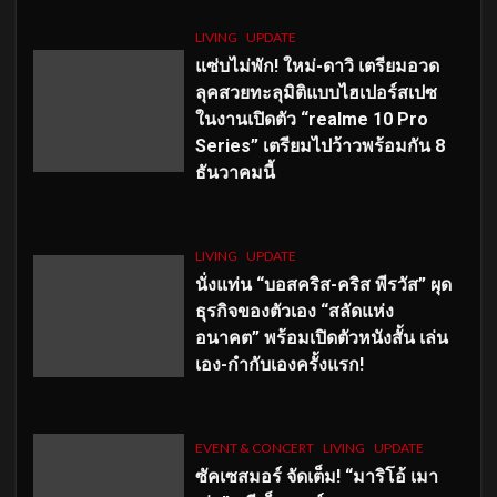
LIVING
UPDATE
แซ่บไม่พัก! ใหม่-ดาวิ เตรียมอวด
ลุคสวยทะลุมิติแบบไฮเปอร์สเปซ
ในงานเปิดตัว “realme 10 Pro
Series” เตรียมไปว้าวพร้อมกัน 8
ธันวาคมนี้
LIVING
UPDATE
นั่งแท่น “บอสคริส-คริส พีรวัส” ผุด
ธุรกิจของตัวเอง “สลัดแห่ง
อนาคต” พร้อมเปิดตัวหนังสั้น เล่น
เอง-กำกับเองครั้งแรก!
EVENT & CONCERT
LIVING
UPDATE
ซัคเซสมอร์ จัดเต็ม
!
“มาริโอ้ เมา