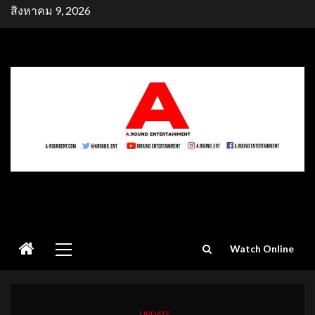
Skip
สิงหาคม 9, 2026
to
content
Primary
Watch Online
Menu
UPDATE