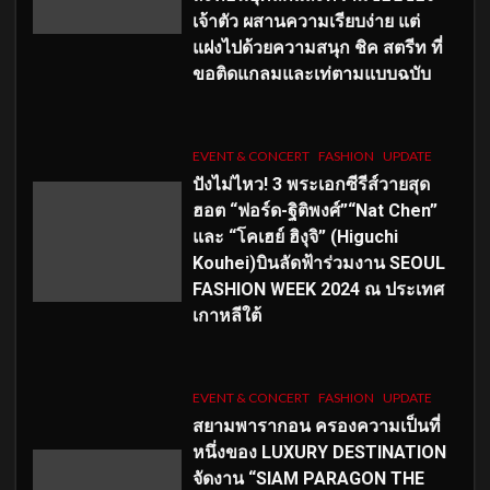
เจ้าตัว ผสานความเรียบง่าย แต่
แฝงไปด้วยความสนุก ชิค สตรีท ที่
ขอติดแกลมและเท่ตามแบบฉบับ
EVENT & CONCERT
FASHION
UPDATE
ปังไม่ไหว! 3 พระเอกซีรีส์วายสุด
ฮอต “ฟอร์ด-ฐิติพงศ์”“Nat Chen”
และ “โคเฮย์ ฮิงุจิ” (Higuchi
Kouhei)บินลัดฟ้าร่วมงาน SEOUL
FASHION WEEK 2024 ณ ประเทศ
เกาหลีใต้
EVENT & CONCERT
FASHION
UPDATE
สยามพารากอน ครองความเป็นที่
หนึ่งของ LUXURY DESTINATION
จัดงาน “SIAM PARAGON THE