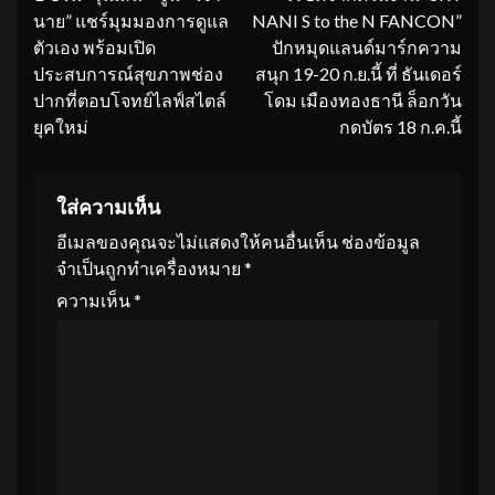
นาย” แชร์มุมมองการดูแล
NANI S to the N FANCON”
ตัวเอง พร้อมเปิด
ปักหมุดแลนด์มาร์กความ
ประสบการณ์สุขภาพช่อง
สนุก 19-20 ก.ย.นี้ ที่ ธันเดอร์
ปากที่ตอบโจทย์ไลฟ์สไตล์
โดม เมืองทองธานี ล็อกวัน
ยุคใหม่
กดบัตร 18 ก.ค.นี้
ใส่ความเห็น
อีเมลของคุณจะไม่แสดงให้คนอื่นเห็น
ช่องข้อมูล
จำเป็นถูกทำเครื่องหมาย
*
ความเห็น
*