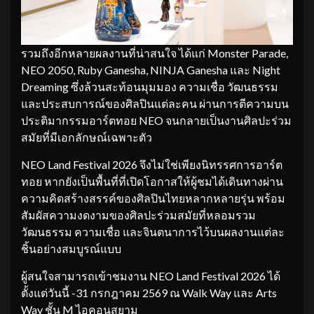
รวมถึงอีกหลายผลงานที่น่าสนใจ ได้แก่ Monster Parade,
NEO 2050, Ruby Ganesha, NINJA Ganesha และ Night
Dreaming ซึ่งล้วนสะท้อนมุมมอง ความเชื่อ วัฒนธรรม
และประสบการณ์ของศิลปินแต่ละคน ผ่านการตีความบน
ประติมากรรมอาร์ตทอย NEO จนกลายเป็นงานศิลปะร่วม
สมัยที่มีเอกลักษณ์เฉพาะตัว
NEO Land Festival 2026 จึงไม่ใช่เพียงนิทรรศการอาร์ต
ทอย หากยังเป็นพื้นที่ที่เปิดโอกาสให้ผู้ชมได้เดินทางผ่าน
ความคิดสร้างสรรค์ของศิลปินไทยหลากหลายรุ่น พร้อม
สัมผัสความงดงามของศิลปะร่วมสมัยที่หลอมรวม
วัฒนธรรม ความเชื่อ และจินตนาการไว้บนผลงานแต่ละ
ชิ้นอย่างสมบูรณ์แบบ
ผู้สนใจสามารถเข้าชมงาน NEO Land Festival 2026 ได้
ตั้งแต่วันนี้ -31 กรกฎาคม 2569 ณ Walk Way และ Arts
Way ชั้น M ไอคอนสยาม