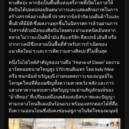
ทางศิลปะ หากยังเป็นพื้นที่แห่งเสรีภาพที่เปิดโอกาสให้
ศิลปินได้ปลดปล่อยจินตนาการและแสดงศักยภาพในการ
สร้างสรรค์อย่างเต็มที่ ปราศจากข้อจำกัด บนผืนผ้าใบและ
พื้นผิวที่มีมิติ ซึ่งผลงานทุกชิ้นในนิทรรศการล้วนผ่านการ
รังสรรค์ด้วยมือของศิลปินโดยตรง ผ่านเทคนิคอันหลาก
หลาย ไม่ว่าจะเป็นสีน้ำมัน สีอะคริลิก สีสเปรย์ เส้นสี หรือ
ปากกาเคมีซึ่งกลายเป็นพื้นที่สำหรับการกำเนิดของ
แนวคิดใหม่ ๆ และการตีความทางศิลปะที่ไม่สิ้นสุด
หนึ่งในไฮไลต์สำคัญของงานคือ “Horse of Dawn” ผลงาน
อาร์ตทอยขนาดใหญ่สูง 170 เซนติเมตร โดย Indy Nine
หรือ ชนกนันท์ ขวัญมุณี ถ่ายทอดสภาวะของมนุษย์ใน
โลกยุคใหม่ที่ต้องเผชิญทั้งความคาดหวัง พลัง และการ
แสวงหาความสงบทางจิตวิญญาณ ผ่านสัญลักษณ์ของ
“ม้าสีทอง” ที่เปรียบเสมือนพลังแห่งอิสรภาพและปัญญา
ท่ามกลางโทนสีแดงอันร้อนแรง พร้อมแทรกดอกไม้ที่สื่อ
ถึงความอ่อนโยนซึ่งยังคงซ่อนอยู่ภายในจิตใจของมนุษย์