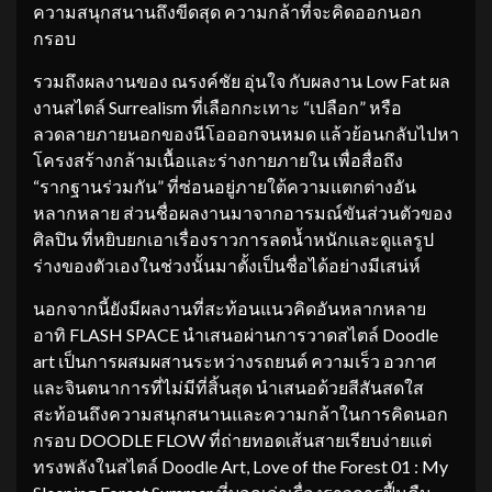
ความสนุกสนานถึงขีดสุด ความกล้าที่จะคิดออกนอก
กรอบ
รวมถึงผลงานของ ณรงค์ชัย อุ่นใจ กับผลงาน Low Fat ผล
งานสไตล์ Surrealism ที่เลือกกะเทาะ “เปลือก” หรือ
ลวดลายภายนอกของนีโอออกจนหมด แล้วย้อนกลับไปหา
โครงสร้างกล้ามเนื้อและร่างกายภายใน เพื่อสื่อถึง
“รากฐานร่วมกัน” ที่ซ่อนอยู่ภายใต้ความแตกต่างอัน
หลากหลาย ส่วนชื่อผลงานมาจากอารมณ์ขันส่วนตัวของ
ศิลปิน ที่หยิบยกเอาเรื่องราวการลดน้ำหนักและดูแลรูป
ร่างของตัวเองในช่วงนั้นมาตั้งเป็นชื่อได้อย่างมีเสน่ห์
นอกจากนี้ยังมีผลงานที่สะท้อนแนวคิดอันหลากหลาย
อาทิ FLASH SPACE นำเสนอผ่านการวาดสไตล์ Doodle
art เป็นการผสมผสานระหว่างรถยนต์ ความเร็ว อวกาศ
และจินตนาการที่ไม่มีที่สิ้นสุด นำเสนอด้วยสีสันสดใส
สะท้อนถึงความสนุกสนานและความกล้าในการคิดนอก
กรอบ DOODLE FLOW ที่ถ่ายทอดเส้นสายเรียบง่ายแต่
ทรงพลังในสไตล์ Doodle Art, Love of the Forest 01 : My