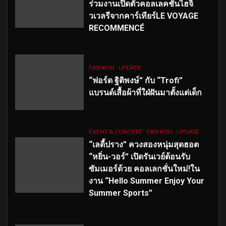
ร่วมงานเปิดตัวคอลเลคชั่นไฮจิ
วเวลรีจากคาร์เทียร์LE VOYAGE
RECOMMENCÉ
FASHION
UPDATE
“ฟอร์ด ฐิติพงษ์” กับ “Trofi”
แบรนด์เสื้อผ้าที่ใฝ่ฝันมาตั้งแต่เด็ก
EVENT & CONCERT
FASHION
UPDATE
“เลดี้ปราง” ควงสองหนุ่มสุดฮอต
“หยิ่น-วอร์” เปิดรันเวย์ต้อนรับ
ซัมเมอร์ด้วย คอลเลกชั่นใหม่!ใน
งาน “Hello Summer Enjoy Your
Summer Sports”