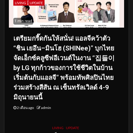
LIVING
UPDATE
1 min read
เตรียมกรี๊ดกันให้สนั่น! แอลจีคว้าตัว
“ชิน เยอึน–มินโฮ (SHINee)” บุกไทย
จัดเอ็กซ์คลูซีฟอีเวนต์ในงาน “집들이
by LG ทุกก้าวของการใช้ชีวิตในบ้าน
เริ่มต้นกับแอลจี” พร้อมทัพศิลปินไทย
ร่วมสร้างสีสัน ณ เซ็นทรัลเวิลด์ 4-9
มิถุนายนนี้
2 เดือน ago
admin
LIVING
UPDATE