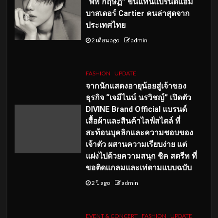
“พีพี กฤษฏ์” ขึ้นแท่นแบรนด์แอม
บาสเดอร์ Cartier คนล่าสุดจาก
ประเทศไทย
2 เดือน ago
admin
FASHION
UPDATE
จากนักแสดงอายุน้อยสู่เจ้าของ
ธุรกิจ “เจมีไนน์ นรวิชญ์” เปิดตัว
DIVINE Brand Official แบรนด์
เสื้อผ้าและสินค้าไลฟ์สไตล์ ที่
สะท้อนบุคลิกและความชอบของ
เจ้าตัว ผสานความเรียบง่าย แต่
แฝงไปด้วยความสนุก ชิค สตรีท ที่
ขอติดแกลมและเท่ตามแบบฉบับ
2 ปี ago
admin
EVENT & CONCERT
FASHION
UPDATE