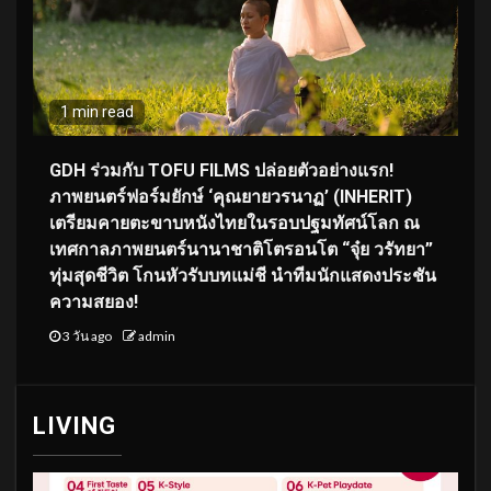
1 min read
GDH ร่วมกับ TOFU FILMS ปล่อยตัวอย่างแรก!
ภาพยนตร์ฟอร์มยักษ์ ‘คุณยายวรนาฏ’ (INHERIT)
เตรียมคายตะขาบหนังไทยในรอบปฐมทัศน์โลก ณ
เทศกาลภาพยนตร์นานาชาติโตรอนโต “จุ๋ย วรัทยา”
ทุ่มสุดชีวิต โกนหัวรับบทแม่ชี นำทีมนักแสดงประชัน
ความสยอง!
3 วัน ago
admin
LIVING