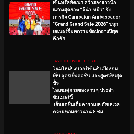
เซ็นทรัลพัฒนา คว้าสองสาวนัก
แสดงสุดฮอต “ลีน่า-หมิว” รับ
ภารกิจ Campaign Ambassador
“Grand Grand Sale 2026” ปลุก
เอเนอร์จี้มหกรรมช้อปกลางปีสุด
คึกคัก
FASHION
LIVING
UPDATE
โฉมใหม่
! เอเวอร์เซ้นส์ แป้งหอม
เย็น สูตรเย็นสดชื่น และสูตรเย็นสุด
ขั้ว
ไอเทมคู่กายของสาว ๆ ประจำ
ซัมเมอร์นี้
เย็นสดชื่นเต็มคาราเบล อัพเลเวล
ความหอมยาวนาน
8
ชม.