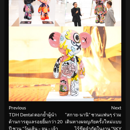
Continue
Previous
Next
TDH Dental ตอกย้ำผู้นำ
“สกาย-นานิ” ชวนแฟนๆ ร่วม
Reading
ด้านการดูแลรอยยิ้มกว่า 20
เดินทางผจญภัยครั้งใหม่แบบ
ปี ชวน “วุ้นเส้น – จูน – เจ้า
ไร้ขีดจำกัดในงาน “SKY