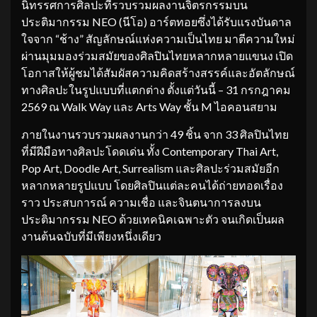
นิทรรศการศิลปะที่รวบรวมผลงานจิตรกรรมบน
ประติมากรรม NEO (นีโอ) อาร์ตทอยซึ่งได้รับแรงบันดาล
ใจจาก “ช้าง” สัญลักษณ์แห่งความเป็นไทย มาตีความใหม่
ผ่านมุมมองร่วมสมัยของศิลปินไทยหลากหลายแขนง เปิด
โอกาสให้ผู้ชมได้สัมผัสความคิดสร้างสรรค์และอัตลักษณ์
ทางศิลปะในรูปแบบที่แตกต่าง ตั้งแต่วันนี้ – 31 กรกฎาคม
2569 ณ Walk Way และ Arts Way ชั้น M ไอคอนสยาม
ภายในงานรวบรวมผลงานกว่า 49 ชิ้น จาก 33 ศิลปินไทย
ที่มีฝีมือทางศิลปะโดดเด่น ทั้ง Contemporary Thai Art,
Pop Art, Doodle Art, Surrealism และศิลปะร่วมสมัยอีก
หลากหลายรูปแบบ โดยศิลปินแต่ละคนได้ถ่ายทอดเรื่อง
ราว ประสบการณ์ ความเชื่อ และจินตนาการลงบน
ประติมากรรม NEO ด้วยเทคนิคเฉพาะตัว จนเกิดเป็นผล
งานต้นฉบับที่มีเพียงหนึ่งเดียว