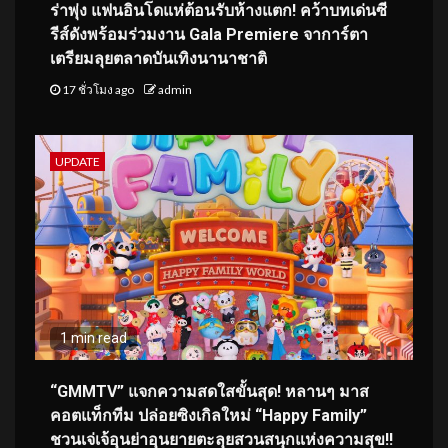
ร่าพุ่ง แฟนอินโดแห่ต้อนรับห้างแตก! คว้าบทเด่นซี
รีส์ดังพร้อมร่วมงาน Gala Premiere จาการ์ตา
เตรียมลุยตลาดบันเทิงนานาชาติ
17 ชั่วโมง ago
admin
UPDATE
1 min read
“GMMTV” แจกความสดใสขั้นสุด! หลานๆ มาส
คอตแท็กทีม ปล่อยซิงเกิลใหม่ “Happy Family”
ชวนเจ่เจ้อุนย่าอุนยายตะลุยสวนสนุกแห่งความสุข!!