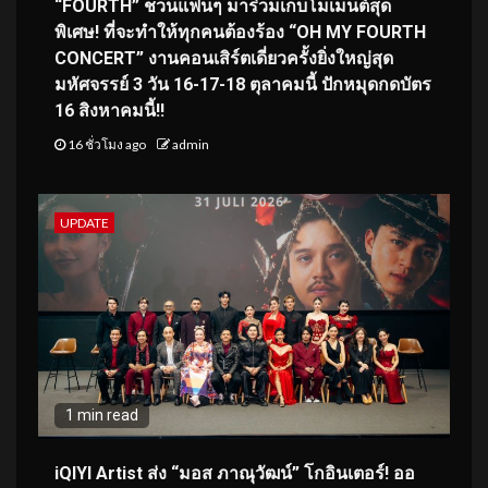
“FOURTH” ชวนแฟนๆ มาร่วมเก็บโมเมนต์สุด
พิเศษ! ที่จะทำให้ทุกคนต้องร้อง “OH MY FOURTH
CONCERT” งานคอนเสิร์ตเดี่ยวครั้งยิ่งใหญ่สุด
มหัศจรรย์ 3 วัน 16-17-18 ตุลาคมนี้ ปักหมุดกดบัตร
16 สิงหาคมนี้!!
16 ชั่วโมง ago
admin
UPDATE
1 min read
iQIYI Artist ส่ง “มอส ภาณุวัฒน์” โกอินเตอร์! ออ