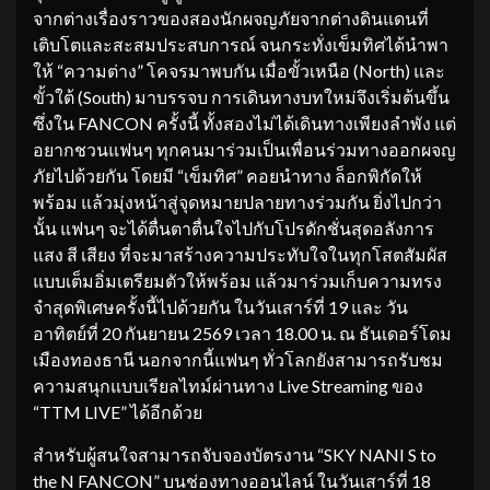
จากต่างเรื่องราวของสองนักผจญภัยจากต่างดินแดนที่
เติบโตและสะสมประสบการณ์ จนกระทั่งเข็มทิศได้นำพา
ให้ “ความต่าง” โคจรมาพบกัน เมื่อขั้วเหนือ (North) และ
ขั้วใต้ (South) มาบรรจบ การเดินทางบทใหม่จึงเริ่มต้นขึ้น
ซึ่งใน FANCON ครั้งนี้ ทั้งสองไม่ได้เดินทางเพียงลำพัง แต่
อยากชวนแฟนๆ ทุกคนมาร่วมเป็นเพื่อนร่วมทางออกผจญ
ภัยไปด้วยกัน โดยมี “เข็มทิศ” คอยนำทาง ล็อกพิกัดให้
พร้อม แล้วมุ่งหน้าสู่จุดหมายปลายทางร่วมกัน ยิ่งไปกว่า
นั้น แฟนๆ จะได้ตื่นตาตื่นใจไปกับโปรดักชั่นสุดอลังการ
แสง สี เสียง ที่จะมาสร้างความประทับใจในทุกโสตสัมผัส
แบบเต็มอิ่มเตรียมตัวให้พร้อม แล้วมาร่วมเก็บความทรง
จำสุดพิเศษครั้งนี้ไปด้วยกัน ในวันเสาร์ที่ 19 และ วัน
อาทิตย์ที่ 20 กันยายน 2569 เวลา 18.00 น. ณ ธันเดอร์โดม
เมืองทองธานี นอกจากนี้แฟนๆ ทั่วโลกยังสามารถรับชม
ความสนุกแบบเรียลไทม์ผ่านทาง Live Streaming ของ
“TTM LIVE” ได้อีกด้วย
สำหรับผู้สนใจสามารถจับจองบัตรงาน “SKY NANI S to
the N FANCON” บนช่องทางออนไลน์ ในวันเสาร์ที่ 18