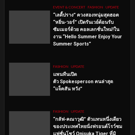
EVENT & CONCERT
FASHION
UPDATE
“เลดี้ปราง” ควงสองหนุ่มสุดฮอต
“หยิ่น-วอร์” เปิดรันเวย์ต้อนรับ
ซัมเมอร์ด้วย คอลเลกชั่นใหม่!ใน
งาน “Hello Summer Enjoy Your
Summer Sports”
FASHION
UPDATE
แพนทีนเปิด
ตัว
Spokesperson คนล่าสุด
“แจ็คสัน หวัง”
FASHION
UPDATE
“กลัฟ-คณาวุฒิ” ตัวแทนหนึ่งเดียว
ของประเทศไทยนั่งฟรอนต์โรว์ชม
แฟชั่นโชว์ Onisuka Tiger ที่มิ