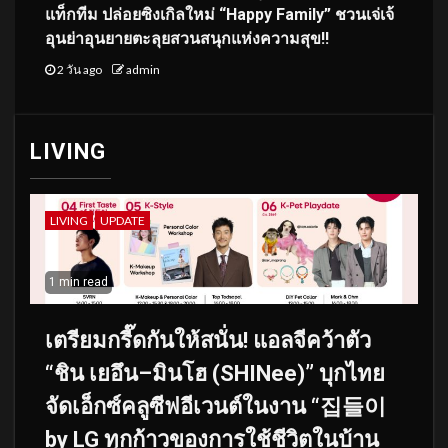
แท็กทีม ปล่อยซิงเกิลใหม่ “Happy Family” ชวนเจ่เจ้
อุนย่าอุนยายตะลุยสวนสนุกแห่งความสุข!!
2 วัน ago
admin
LIVING
LIVING
UPDATE
1 min read
เตรียมกรี๊ดกันให้สนั่น! แอลจีคว้าตัว
“ชิน เยอึน–มินโฮ (SHINee)” บุกไทย
จัดเอ็กซ์คลูซีฟอีเวนต์ในงาน “집들이
by LG ทุกก้าวของการใช้ชีวิตในบ้าน