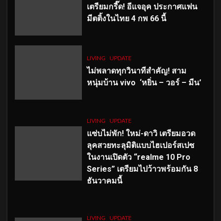
เตรียมกรี๊ด! อีแจอุค ประกาศแฟน
มีตติ้งในไทย 4 กพ 66 นี้
LIVING
UPDATE
ไม่พลาดทุกวินาทีสำคัญ
! สาม
หนุ่มบ้าน vivo ‘หยิ่น – วอร์ – มีน’
LIVING
UPDATE
แซ่บไม่พัก! ใหม่-ดาวิ เตรียมอวด
ลุคสวยทะลุมิติแบบไฮเปอร์สเปซ
ในงานเปิดตัว “realme 10 Pro
Series” เตรียมไปว้าวพร้อมกัน 8
ธันวาคมนี้
LIVING
UPDATE