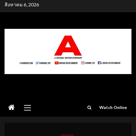
Skip
สิงหาคม 6, 2026
to
content
Primary
Watch Online
Menu
UPDATE