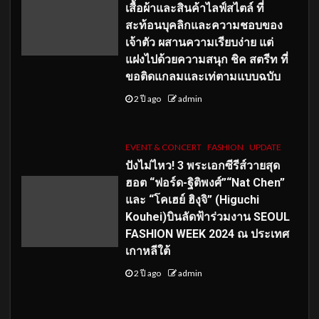
เสื้อผ้าและสินค้าไลฟ์สไตล์ ที่
สะท้อนบุคลิกและความชอบของ
เจ้าตัว ผสานความเรียบง่าย แต่
แฝงไปด้วยความสนุก ชิค สตรีท ที่
ขอติดแกลมและเท่ตามแบบฉบับ
2 ปี ago
admin
EVENT & CONCERT
FASHION
UPDATE
ปังไม่ไหว! 3 พระเอกซีรีส์วายสุด
ฮอต “ฟอร์ด-ฐิติพงศ์”“Nat Chen”
และ “โคเฮย์ ฮิงุจิ” (Higuchi
Kouhei)บินลัดฟ้าร่วมงาน SEOUL
FASHION WEEK 2024 ณ ประเทศ
เกาหลีใต้
2 ปี ago
admin