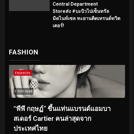
Central Department
Storeส่ง #บะบิวไปเซ็นทรัล
มิดไนท์เซล ทะยานติดเทรนด์ทวิต
เตอร์!
FASHION
FASHION
1 min read
“พีพี กฤษฏ์” ขึ้นแท่นแบรนด์แอมบา
สเดอร์ Cartier คนล่าสุดจาก
ประเทศไทย