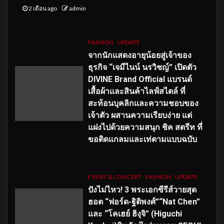
2 เดือน ago
admin
FASHION
UPDATE
จากนักแสดงอายุน้อยสู่เจ้าของ
ธุรกิจ “เจมีไนน์ นรวิชญ์” เปิดตัว
DIVINE Brand Official แบรนด์
เสื้อผ้าและสินค้าไลฟ์สไตล์ ที่
สะท้อนบุคลิกและความชอบของ
เจ้าตัว ผสานความเรียบง่าย แต่
แฝงไปด้วยความสนุก ชิค สตรีท ที่
ขอติดแกลมและเท่ตามแบบฉบับ
EVENT & CONCERT
FASHION
UPDATE
ปังไม่ไหว! 3 พระเอกซีรีส์วายสุด
ฮอต “ฟอร์ด-ฐิติพงศ์”“Nat Chen”
และ “โคเฮย์ ฮิงุจิ” (Higuchi