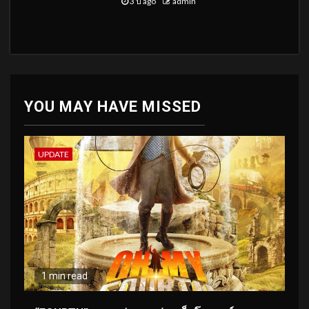
3 ปี ago
admin
YOU MAY HAVE MISSED
UPDATE
1 min read