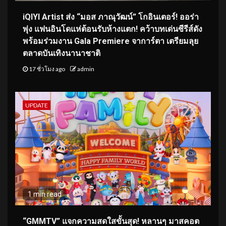
iQIYI Artist ส่ง “มอส ภาณุวัฒน์” โกอินเตอร์! ออร่า
พุ่ง แฟนอินโดแห่ต้อนรับห้างแตก! คว้าบทเด่นซีรีส์ดัง
พร้อมร่วมงาน Gala Premiere จาการ์ตา เตรียมลุย
ตลาดบันเทิงนานาชาติ
17 ชั่วโมง ago
admin
UPDATE
1 min read
“GMMTV” แจกความสดใสขั้นสุด! หลานๆ มาสคอต