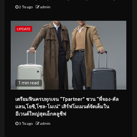
2 วัน ago
admin
UPDATE
1 min read
เตรียมฟินครบทุกเจน “Tpartner” ชวน “พี่จอง-คัล
แลน,โยชิ,โซล-โมเน่” เสิร์ฟโมเมนต์จัดเต็มใน
อีเวนต์ใหญ่สุดเอ็กคลูชีฟ
3 วัน ago
admin