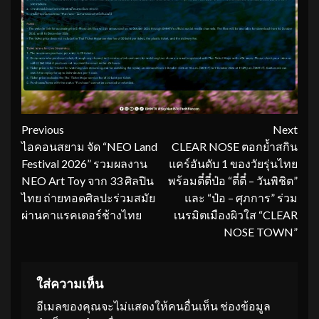
Continue
Previous
Next
ไอคอนสยาม จัด “NEO Land
CLEAR NOSE ตอกย้ำสกิน
Reading
Festival 2026” รวมผลงาน
แคร์อันดับ 1 ของวัยรุ่นไทย
NEO Art Toy จาก 33 ศิลปิน
พร้อมตี๋ตี๋ป๋อ “ตี๋ตี๋ – วันพิชิต”
ไทย ถ่ายทอดศิลปะร่วมสมัย
และ “ป๋อ – ศุภการ” ร่วม
ผ่านคาแรคเตอร์ช้างไทย
เนรมิตเมืองผิวใส “CLEAR
NOSE TOWN”
ใส่ความเห็น
อีเมลของคุณจะไม่แสดงให้คนอื่นเห็น
ช่องข้อมูล