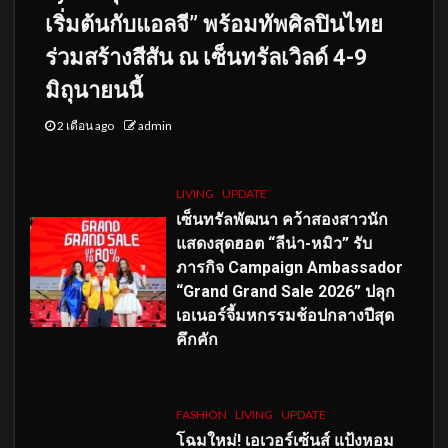
เริ่มต้นกับแอลจี” พร้อมทัพศิลปินไทย
ร่วมสร้างสีสัน ณ เซ็นทรัลเวิลด์ 4-9
มิถุนายนนี้
2 เดือน ago
admin
LIVING
UPDATE
เซ็นทรัลพัฒนา คว้าสองสาวนัก
แสดงสุดฮอต “ลีน่า-หมิว” รับ
ภารกิจ Campaign Ambassador
“Grand Grand Sale 2026” ปลุก
เอเนอร์จี้มหกรรมช้อปกลางปีสุด
คึกคัก
FASHION
LIVING
UPDATE
โฉมใหม่
! เอเวอร์เซ้นส์ แป้งหอม