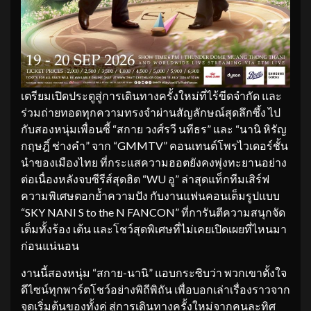
เตรียมเปิดประตูสู่การเดินทางครั้งใหม่ที่ไร้ขีดจำกัด และ
ร่วมถ่ายทอดทุกความทรงจำผ่านสัญลักษณ์สุดลึกซึ้ง ไป
กับสองหนุ่มเพื่อนซี้ “สกาย วงศ์รวี นทีธร” และ “นานิ หิรัญ
กฤษฎิ์ ช่างคำ” จาก “GMMTV” คอนเทนต์โพรไวเดอร์ชั้น
นำของเมืองไทย ที่กระแสความฮอตยังคงพุ่งทะยานอย่าง
ต่อเนื่องหลังจบซีรีส์สุดฮิต “WU อู” ล่าสุดแท็กทีมเสิร์ฟ
ความพิเศษตอกย้ำความปัง กับงานแฟนคอนเต็มรูปแบบ
“SKY NANI S to the N FANCON” ที่การันตีความสนุกจัด
เต็มทั้งร้อง เต้น และโชว์สุดพิเศษที่ไม่เคยเปิดเผยที่ไหนมา
ก่อนแน่นอน
งานนี้สองหนุ่ม “สกาย-นานิ” แอบกระซิบว่า พวกเขาตั้งใจ
ดีไซน์ทุกพาร์ตโชว์อย่างพิถีพิถัน เพื่อบอกเล่าเรื่องราวจาก
จุดเริ่มต้นของทั้งคู่ สู่การเดินทางครั้งใหม่จากคนละทิศ