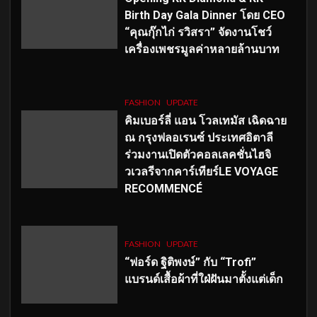
Birth Day Gala Dinner โดย CEO
“คุณกุ๊กไก่ รวิสรา” จัดงานโชว์
เครื่องเพชรมูลค่าหลายล้านบาท
FASHION
UPDATE
คิมเบอร์ลี่ แอน โวลเทมัส เฉิดฉาย
ณ กรุงฟลอเรนซ์ ประเทศอิตาลี
ร่วมงานเปิดตัวคอลเลคชั่นไฮจิ
วเวลรีจากคาร์เทียร์LE VOYAGE
RECOMMENCÉ
FASHION
UPDATE
“ฟอร์ด ฐิติพงษ์” กับ “Trofi”
แบรนด์เสื้อผ้าที่ใฝ่ฝันมาตั้งแต่เด็ก