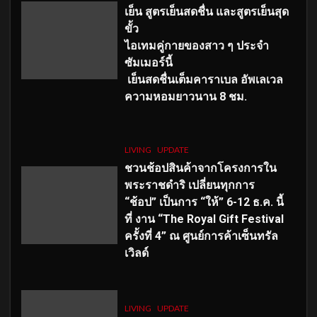
เย็น สูตรเย็นสดชื่น และสูตรเย็นสุด
ขั้ว
ไอเทมคู่กายของสาว ๆ ประจำ
ซัมเมอร์นี้
เย็นสดชื่นเต็มคาราเบล อัพเลเวล
ความหอมยาวนาน
8
ชม.
LIVING
UPDATE
ชวนช้อปสินค้าจากโครงการใน
พระราชดำริ เปลี่ยนทุกการ
“ช้อป” เป็นการ “ให้” 6-12 ธ.ค. นี้
ที่ งาน “The Royal Gift Festival
ครั้งที่ 4” ณ ศูนย์การค้าเซ็นทรัล
เวิลด์
LIVING
UPDATE