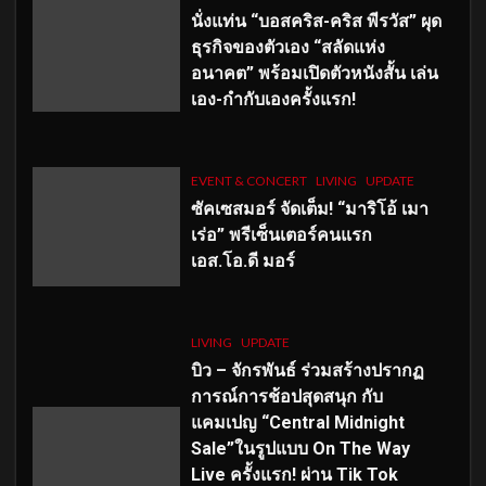
นั่งแท่น “บอสคริส-คริส พีรวัส” ผุด
ธุรกิจของตัวเอง “สลัดแห่ง
อนาคต” พร้อมเปิดตัวหนังสั้น เล่น
เอง-กำกับเองครั้งแรก!
EVENT & CONCERT
LIVING
UPDATE
ซัคเซสมอร์ จัดเต็ม
!
“มาริโอ้ เมา
เร่อ” พรีเซ็นเตอร์คนแรก
เอส
.โอ.ดี มอร์
LIVING
UPDATE
บิว – จักรพันธ์ ร่วมสร้างปรากฏ
การณ์การช้อปสุดสนุก กับ
แคมเปญ “Central Midnight
Sale”ในรูปแบบ On The Way
Live ครั้งแรก! ผ่าน Tik Tok