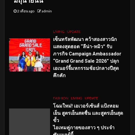
มิถุนายนนี้
2 เดือน ago
admin
LIVING
UPDATE
เซ็นทรัลพัฒนา คว้าสองสาวนัก
แสดงสุดฮอต “ลีน่า-หมิว” รับ
ภารกิจ Campaign Ambassador
“Grand Grand Sale 2026” ปลุก
เอเนอร์จี้มหกรรมช้อปกลางปีสุด
คึกคัก
FASHION
LIVING
UPDATE
โฉมใหม่
! เอเวอร์เซ้นส์ แป้งหอม
เย็น สูตรเย็นสดชื่น และสูตรเย็นสุด
ขั้ว
ไอเทมคู่กายของสาว ๆ ประจำ
ซัมเมอร์นี้