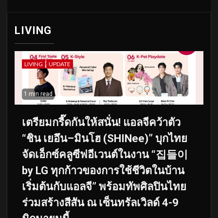
LIVING
LIVING
UPDATE
1 min read
เตรียมกรี๊ดกันให้สนั่น! แอลจีคว้าตัว
“ชิน เยอึน–มินโฮ (SHINee)” บุกไทย
จัดเอ็กซ์คลูซีฟอีเวนต์ในงาน “집들이
by LG ทุกก้าวของการใช้ชีวิตในบ้าน
เริ่มต้นกับแอลจี” พร้อมทัพศิลปินไทย
ร่วมสร้างสีสัน ณ เซ็นทรัลเวิลด์ 4-9