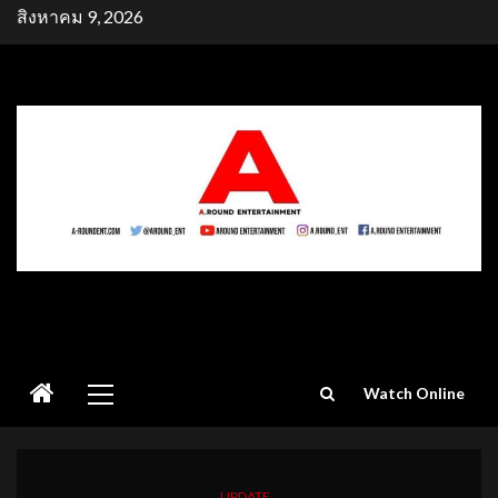
Skip
สิงหาคม 9, 2026
to
content
Primary
Watch Online
Menu
UPDATE