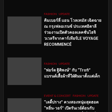
FASHION
UPDATE
คิมเบอร์ลี่ แอน โวลเทมัส เฉิดฉาย
ณ กรุงฟลอเรนซ์ ประเทศอิตาลี
ร่วมงานเปิดตัวคอลเลคชั่นไฮจิ
วเวลรีจากคาร์เทียร์LE VOYAGE
RECOMMENCÉ
FASHION
UPDATE
“ฟอร์ด ฐิติพงษ์” กับ “Trofi”
แบรนด์เสื้อผ้าที่ใฝ่ฝันมาตั้งแต่เด็ก
EVENT & CONCERT
FASHION
UPDATE
“เลดี้ปราง” ควงสองหนุ่มสุดฮอต
“หยิ่น-วอร์” เปิดรันเวย์ต้อนรับ