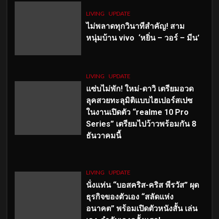
LIVING
UPDATE
ไม่พลาดทุกวินาทีสำคัญ
! สาม
หนุ่มบ้าน vivo ‘หยิ่น – วอร์ – มีน’
LIVING
UPDATE
แซ่บไม่พัก! ใหม่-ดาวิ เตรียมอวด
ลุคสวยทะลุมิติแบบไฮเปอร์สเปซ
ในงานเปิดตัว “realme 10 Pro
Series” เตรียมไปว้าวพร้อมกัน 8
ธันวาคมนี้
LIVING
UPDATE
นั่งแท่น “บอสคริส-คริส พีรวัส” ผุด
ธุรกิจของตัวเอง “สลัดแห่ง
อนาคต” พร้อมเปิดตัวหนังสั้น เล่น