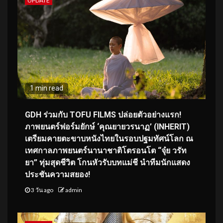
UPDATE
1 min read
GDH ร่วมกับ TOFU FILMS ปล่อยตัวอย่างแรก!
ภาพยนตร์ฟอร์มยักษ์ ‘คุณยายวรนาฏ’ (INHERIT)
เตรียมคายตะขาบหนังไทยในรอบปฐมทัศน์โลก ณ
เทศกาลภาพยนตร์นานาชาติโตรอนโต “จุ๋ย วรัท
ยา” ทุ่มสุดชีวิต โกนหัวรับบทแม่ชี นำทีมนักแสดง
ประชันความสยอง!
3 วัน ago
admin