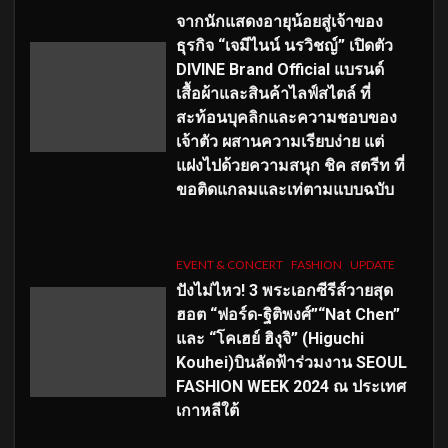
จากนักแสดงอายุน้อยสู่เจ้าของ
ธุรกิจ “เจมีไนน์ นรวิชญ์” เปิดตัว
DIVINE Brand Official แบรนด์
เสื้อผ้าและสินค้าไลฟ์สไตล์ ที่
สะท้อนบุคลิกและความชอบของ
เจ้าตัว ผสานความเรียบง่าย แต่
แฝงไปด้วยความสนุก ชิค สตรีท ที่
ขอติดแกลมและเท่ตามแบบฉบับ
EVENT & CONCERT
FASHION
UPDATE
ปังไม่ไหว! 3 พระเอกซีรีส์วายสุด
ฮอต “ฟอร์ด-ฐิติพงศ์”“Nat Chen”
และ “โคเฮย์ ฮิงุจิ” (Higuchi
Kouhei)บินลัดฟ้าร่วมงาน SEOUL
FASHION WEEK 2024 ณ ประเทศ
เกาหลีใต้