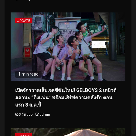
UPDATE
1 min read
เปิดจักรวาลเล็บเจลซีซันใหม่! GELBOYS 2 เดบิวต์
สถานะ “ติ่งแฟน” พร้อมเสิร์ฟความคลั่งรัก ตอน
แรก 8 ส.ค.นี้
3 วัน ago
admin