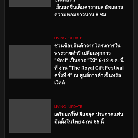
เย็นสดชื่นเต็มคาราเบล อัพเลเวล
ความหอมยาวนาน
8
ชม.
LIVING
UPDATE
ชวนช้อปสินค้าจากโครงการใน
พระราชดำริ เปลี่ยนทุกการ
“ช้อป” เป็นการ “ให้” 6-12 ธ.ค. นี้
ที่ งาน “The Royal Gift Festival
ครั้งที่ 4” ณ ศูนย์การค้าเซ็นทรัล
เวิลด์
LIVING
UPDATE
เตรียมกรี๊ด! อีแจอุค ประกาศแฟน
มีตติ้งในไทย 4 กพ 66 นี้