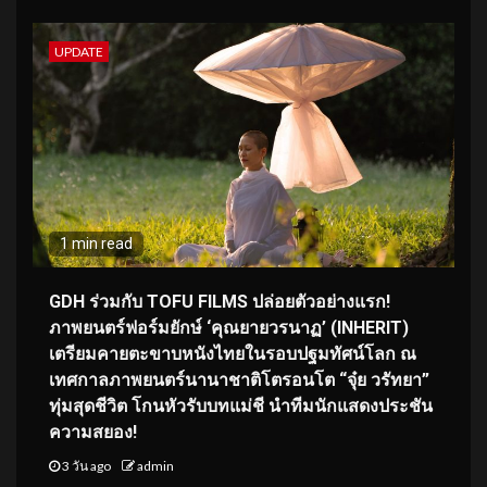
UPDATE
1 min read
GDH ร่วมกับ TOFU FILMS ปล่อยตัวอย่างแรก!
ภาพยนตร์ฟอร์มยักษ์ ‘คุณยายวรนาฏ’ (INHERIT)
เตรียมคายตะขาบหนังไทยในรอบปฐมทัศน์โลก ณ
เทศกาลภาพยนตร์นานาชาติโตรอนโต “จุ๋ย วรัทยา”
ทุ่มสุดชีวิต โกนหัวรับบทแม่ชี นำทีมนักแสดงประชัน
ความสยอง!
3 วัน ago
admin