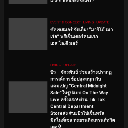
เอง-กำกับเองครั้งแรก!
EVENT & CONCERT
LIVING
UPDATE
ซัคเซสมอร์ จัดเต็ม
!
“มาริโอ้ เมา
เร่อ” พรีเซ็นเตอร์คนแรก
เอส
.โอ.ดี มอร์
LIVING
UPDATE
บิว – จักรพันธ์ ร่วมสร้างปรากฏ
การณ์การช้อปสุดสนุก กับ
แคมเปญ “Central Midnight
Sale”ในรูปแบบ On The Way
Live ครั้งแรก! ผ่าน Tik Tok
Central Department
Storeส่ง #บะบิวไปเซ็นทรัล
มิดไนท์เซล ทะยานติดเทรนด์ทวิต
เตอร์!