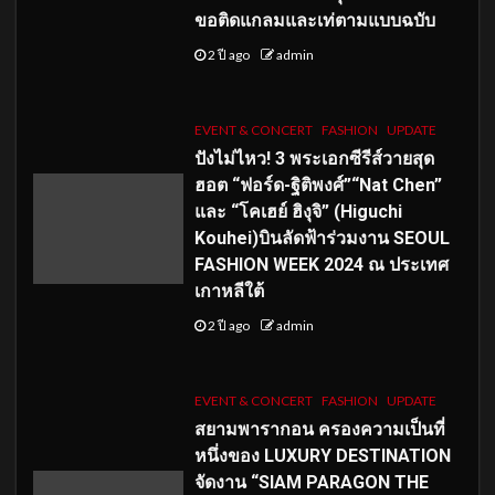
ขอติดแกลมและเท่ตามแบบฉบับ
2 ปี ago
admin
EVENT & CONCERT
FASHION
UPDATE
ปังไม่ไหว! 3 พระเอกซีรีส์วายสุด
ฮอต “ฟอร์ด-ฐิติพงศ์”“Nat Chen”
และ “โคเฮย์ ฮิงุจิ” (Higuchi
Kouhei)บินลัดฟ้าร่วมงาน SEOUL
FASHION WEEK 2024 ณ ประเทศ
เกาหลีใต้
2 ปี ago
admin
EVENT & CONCERT
FASHION
UPDATE
สยามพารากอน ครองความเป็นที่
หนึ่งของ LUXURY DESTINATION
จัดงาน “SIAM PARAGON THE