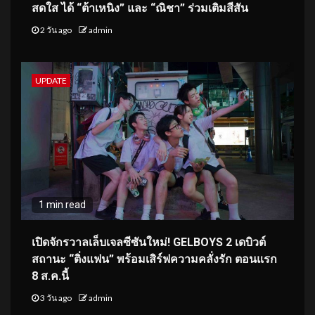
สดใส ได้ “ต้าเหนิง” และ “ณิชา” ร่วมเติมสีสัน
2 วัน ago
admin
UPDATE
1 min read
เปิดจักรวาลเล็บเจลซีซันใหม่! GELBOYS 2 เดบิวต์
สถานะ “ติ่งแฟน” พร้อมเสิร์ฟความคลั่งรัก ตอนแรก
8 ส.ค.นี้
3 วัน ago
admin