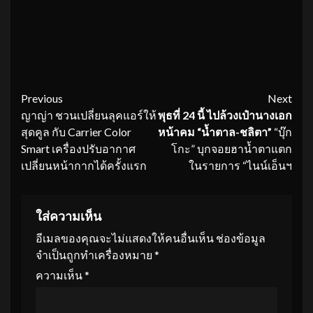
Continue
Previous
Next
ญาญ่า ชวนเปลี่ยนลุคแอร์ให้
พุธที่
24 นี้ ไปล้วงเป๋านางเอก
Reading
สุดคูล กับ Carrier Color
หน้าคม “น้ำตาล-ชลิตา”
“บุ๊ก
Smart เครื่องปรับอากาศ
โกะ” บุกจอยฮาน้ำตาแตก
เปลี่ยนหน้ากากได้ครั้งแรก
ในรายการ “ไนน์เอ็นฯ
ใส่ความเห็น
อีเมลของคุณจะไม่แสดงให้คนอื่นเห็น
ช่องข้อมูล
จำเป็นถูกทำเครื่องหมาย
*
ความเห็น
*