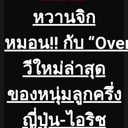
หวานจิก
หมอน
!! กับ “Ove
วีใหม่ล่าสุด
ของหนุ่มลูกครึ่ง
ญี่ปุ่น-ไอริช