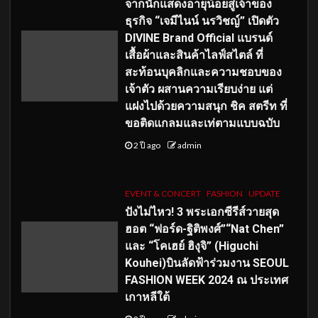
จากนักแสดงอายุน้อยสู่เจ้าของ
ธุรกิจ “เจมีไนน์ นรวิชญ์” เปิดตัว
DIVINE Brand Official แบรนด์
เสื้อผ้าและสินค้าไลฟ์สไตล์ ที่
สะท้อนบุคลิกและความชอบของ
เจ้าตัว ผสานความเรียบง่าย แต่
แฝงไปด้วยความสนุก ชิค สตรีท ที่
ขอติดแกลมและเท่ตามแบบฉบับ
2 ปี ago
admin
EVENT & CONCERT
FASHION
UPDATE
ปังไม่ไหว! 3 พระเอกซีรีส์วายสุด
ฮอต “ฟอร์ด-ฐิติพงศ์”“Nat Chen”
และ “โคเฮย์ ฮิงุจิ” (Higuchi
Kouhei)บินลัดฟ้าร่วมงาน SEOUL
FASHION WEEK 2024 ณ ประเทศ
เกาหลีใต้