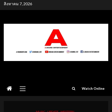
Skip
สิงหาคม 7, 2026
to
content
Primary
Watch Online
Menu
MUSIC
UPDATE
WESTERN