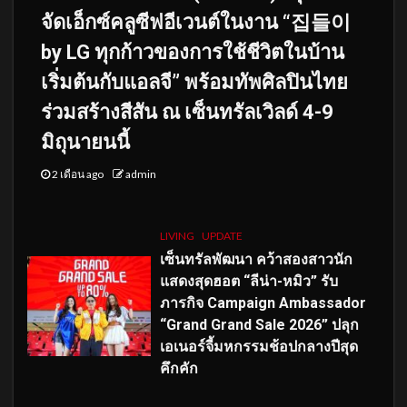
จัดเอ็กซ์คลูซีฟอีเวนต์ในงาน “집들이
by LG ทุกก้าวของการใช้ชีวิตในบ้าน
เริ่มต้นกับแอลจี” พร้อมทัพศิลปินไทย
ร่วมสร้างสีสัน ณ เซ็นทรัลเวิลด์ 4-9
มิถุนายนนี้
2 เดือน ago
admin
LIVING
UPDATE
เซ็นทรัลพัฒนา คว้าสองสาวนัก
แสดงสุดฮอต “ลีน่า-หมิว” รับ
ภารกิจ Campaign Ambassador
“Grand Grand Sale 2026” ปลุก
เอเนอร์จี้มหกรรมช้อปกลางปีสุด
คึกคัก