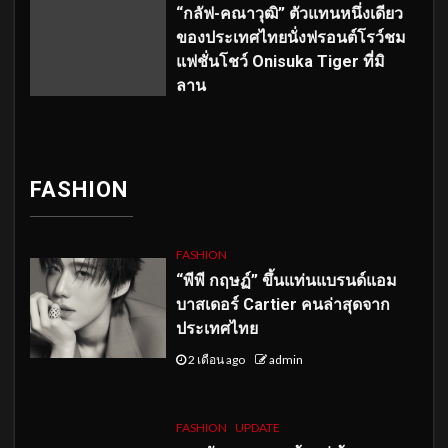
“กลัฟ-คณาวุฒิ” ตัวแทนหนึ่งเดียว
ของประเทศไทยนั่งฟรอนต์โรว์ชม
แฟชั่นโชว์ Onisuka Tiger ที่มิ
ลาน
FASHION
FASHION
“พีพี กฤษฏ์” ขึ้นแท่นแบรนด์แอม
บาสเดอร์ Cartier คนล่าสุดจาก
ประเทศไทย
2 เดือน ago
admin
FASHION
UPDATE