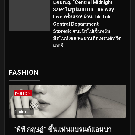
แคมเปญ “Central Midnight
Sale”ในรูปแบบ On The Way
Live ครั้งแรก! ผ่าน Tik Tok
Central Department
Storeส่ง #บะบิวไปเซ็นทรัล
มิดไนท์เซล ทะยานติดเทรนด์ทวิต
เตอร์!
FASHION
FASHION
1 min read
“พีพี กฤษฏ์” ขึ้นแท่นแบรนด์แอมบา