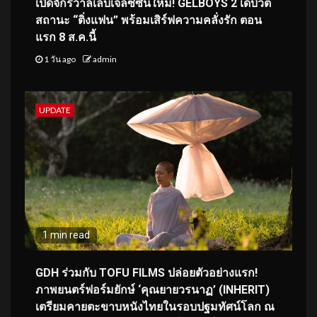
เปิดจักรวาลเล็บเจลซีซันใหม่! GELBOYS 2 เดบิวต์
สถานะ “ติ่งแฟน” พร้อมเสิร์ฟความคลั่งรัก ตอน
แรก 8 ส.ค.นี้
1 วัน ago
admin
UPDATE
1 min read
GDH ร่วมกับ TOFU FILMS ปล่อยตัวอย่างแรก!
ภาพยนตร์ฟอร์มยักษ์ ‘คุณยายวรนาฏ’ (INHERIT)
เตรียมคายตะขาบหนังไทยในรอบปฐมทัศน์โลก ณ