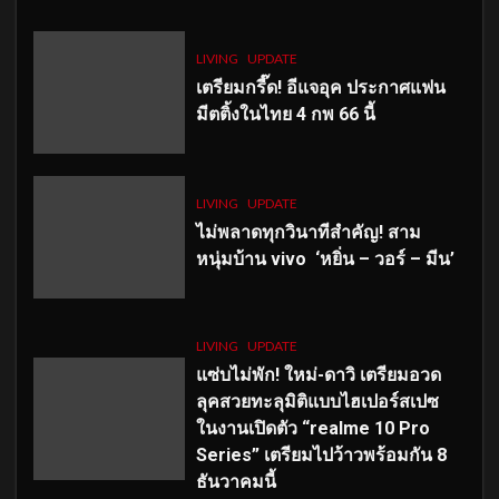
LIVING
UPDATE
เตรียมกรี๊ด! อีแจอุค ประกาศแฟน
มีตติ้งในไทย 4 กพ 66 นี้
LIVING
UPDATE
ไม่พลาดทุกวินาทีสำคัญ
! สาม
หนุ่มบ้าน vivo ‘หยิ่น – วอร์ – มีน’
LIVING
UPDATE
แซ่บไม่พัก! ใหม่-ดาวิ เตรียมอวด
ลุคสวยทะลุมิติแบบไฮเปอร์สเปซ
ในงานเปิดตัว “realme 10 Pro
Series” เตรียมไปว้าวพร้อมกัน 8
ธันวาคมนี้