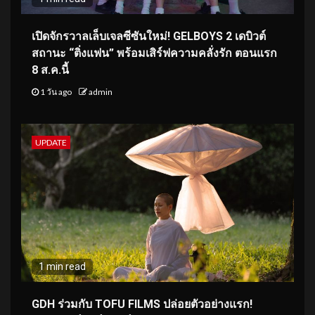
เปิดจักรวาลเล็บเจลซีซันใหม่! GELBOYS 2 เดบิวต์
สถานะ “ติ่งแฟน” พร้อมเสิร์ฟความคลั่งรัก ตอนแรก
8 ส.ค.นี้
1 วัน ago
admin
UPDATE
1 min read
GDH ร่วมกับ TOFU FILMS ปล่อยตัวอย่างแรก!