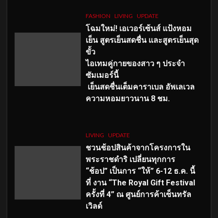
FASHION
LIVING
UPDATE
โฉมใหม่
! เอเวอร์เซ้นส์ แป้งหอม
เย็น สูตรเย็นสดชื่น และสูตรเย็นสุด
ขั้ว
ไอเทมคู่กายของสาว ๆ ประจำ
ซัมเมอร์นี้
เย็นสดชื่นเต็มคาราเบล อัพเลเวล
ความหอมยาวนาน
8
ชม.
LIVING
UPDATE
ชวนช้อปสินค้าจากโครงการใน
พระราชดำริ เปลี่ยนทุกการ
“ช้อป” เป็นการ “ให้” 6-12 ธ.ค. นี้
ที่ งาน “The Royal Gift Festival
ครั้งที่ 4” ณ ศูนย์การค้าเซ็นทรัล
เวิลด์