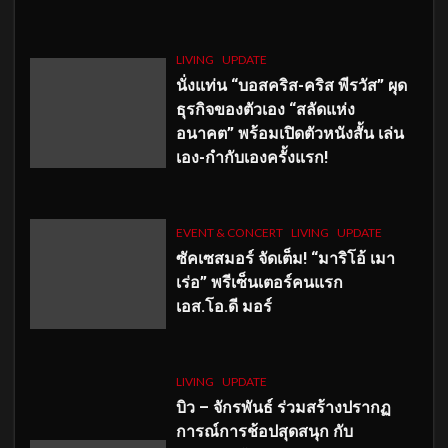
LIVING
UPDATE
นั่งแท่น “บอสคริส-คริส พีรวัส” ผุด
ธุรกิจของตัวเอง “สลัดแห่ง
อนาคต” พร้อมเปิดตัวหนังสั้น เล่น
เอง-กำกับเองครั้งแรก!
EVENT & CONCERT
LIVING
UPDATE
ซัคเซสมอร์ จัดเต็ม
!
“มาริโอ้ เมา
เร่อ” พรีเซ็นเตอร์คนแรก
เอส
.โอ.ดี มอร์
LIVING
UPDATE
บิว – จักรพันธ์ ร่วมสร้างปรากฏ
การณ์การช้อปสุดสนุก กับ