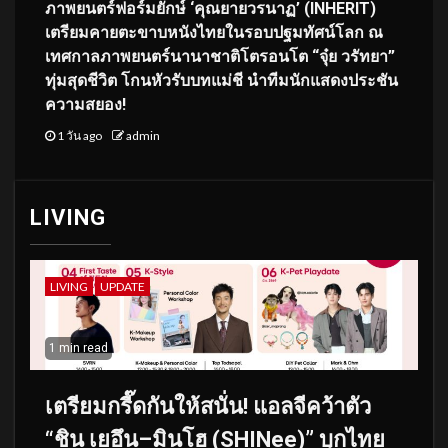
ภาพยนตร์ฟอร์มยักษ์ ‘คุณยายวรนาฏ’ (INHERIT)
เตรียมคายตะขาบหนังไทยในรอบปฐมทัศน์โลก ณ
เทศกาลภาพยนตร์นานาชาติโตรอนโต “จุ๋ย วรัทยา”
ทุ่มสุดชีวิต โกนหัวรับบทแม่ชี นำทีมนักแสดงประชัน
ความสยอง!
1 วัน ago
admin
LIVING
LIVING
UPDATE
1 min read
เตรียมกรี๊ดกันให้สนั่น! แอลจีคว้าตัว
“ชิน เยอึน–มินโฮ (SHINee)” บุกไทย