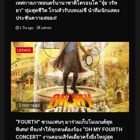
เทศกาลภาพยนตร์นานาชาติโตรอนโต “จุ๋ย วรัท
ยา” ทุ่มสุดชีวิต โกนหัวรับบทแม่ชี นำทีมนักแสดง
ประชันความสยอง!
1 วัน ago
admin
UPDATE
1 min read
“FOURTH” ชวนแฟนๆ มาร่วมเก็บโมเมนต์สุด
พิเศษ! ที่จะทำให้ทุกคนต้องร้อง “OH MY FOURTH
CONCERT” งานคอนเสิร์ตเดี่ยวครั้งยิ่งใหญ่สุด