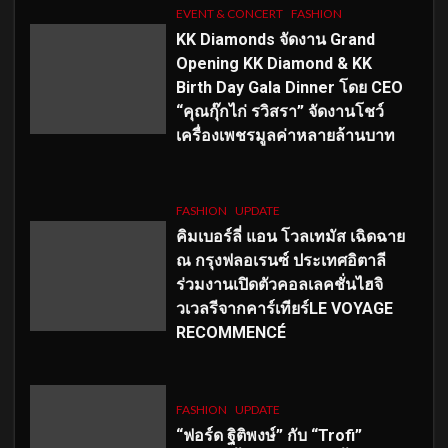
EVENT & CONCERT
FASHION
KK Diamonds จัดงาน Grand
Opening KK Diamond & KK
Birth Day Gala Dinner โดย CEO
“คุณกุ๊กไก่ รวิสรา” จัดงานโชว์
เครื่องเพชรมูลค่าหลายล้านบาท
FASHION
UPDATE
คิมเบอร์ลี่ แอน โวลเทมัส เฉิดฉาย
ณ กรุงฟลอเรนซ์ ประเทศอิตาลี
ร่วมงานเปิดตัวคอลเลคชั่นไฮจิ
วเวลรีจากคาร์เทียร์LE VOYAGE
RECOMMENCÉ
FASHION
UPDATE
“ฟอร์ด ฐิติพงษ์” กับ “Trofi”