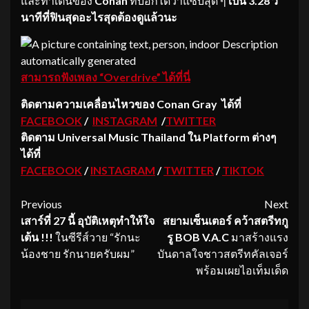
และท่าเต้นของ
Conan
ที่บอกได้ว่าแซ่บสุด ๆ
เป็น
3.28 วิ
นาทีที่ฟินสุดอะไรสุดต้องดูแล้วนะ
สามารถฟังเพลง “Overdrive” ได้ที่นี่
ติดตามความเคลื่อนไหวของ
Conan Gray ได้ที่
FACEBOOK
/
INSTAGRAM
/
TWITTER
ติดตาม Universal Music Thailand ใน Platform ต่างๆ
ได้ที่
FACEBOOK
/
INSTAGRAM
/
TWITTER
/
TIKTOK
Continue
Previous
Next
เสาร์ที่
27 นี้ อุบัติเหตุทำให้ใจ
สยามเซ็นเตอร์
คว้า
สตรีทกู
Reading
เต้น !!!
ในซีรีส์วาย “รักนะ
รู
BOB V.A.C
มาสร้างแรง
น้องชาย รักนายครับผม”
บันดาลใจชาวสตรีทคัลเจอร์
พร้อมเผยไอเท็มเด็ด