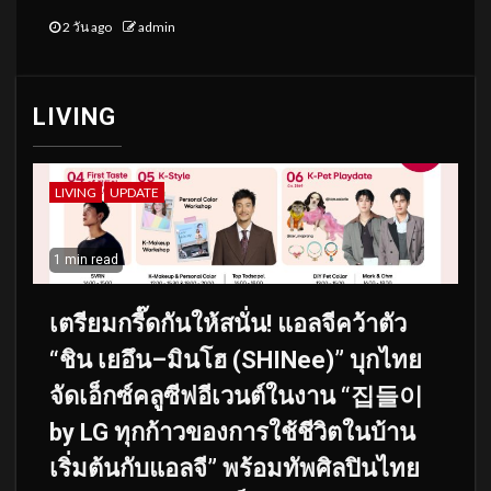
2 วัน ago
admin
LIVING
LIVING
UPDATE
1 min read
เตรียมกรี๊ดกันให้สนั่น! แอลจีคว้าตัว
“ชิน เยอึน–มินโฮ (SHINee)” บุกไทย
จัดเอ็กซ์คลูซีฟอีเวนต์ในงาน “집들이
by LG ทุกก้าวของการใช้ชีวิตในบ้าน
เริ่มต้นกับแอลจี” พร้อมทัพศิลปินไทย