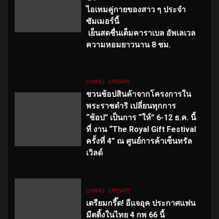
ไอเทมคู่กายของสาว ๆ ประจำ
ซัมเมอร์นี้
เย็นสดชื่นเต็มคาราเบล อัพเลเวล
ความหอมยาวนาน
8
ชม.
LIVING
UPDATE
ชวนช้อปสินค้าจากโครงการใน
พระราชดำริ เปลี่ยนทุกการ
“ช้อป” เป็นการ “ให้” 6-12 ธ.ค. นี้
ที่ งาน “The Royal Gift Festival
ครั้งที่ 4” ณ ศูนย์การค้าเซ็นทรัล
เวิลด์
LIVING
UPDATE
เตรียมกรี๊ด! อีแจอุค ประกาศแฟน
มีตติ้งในไทย 4 กพ 66 นี้