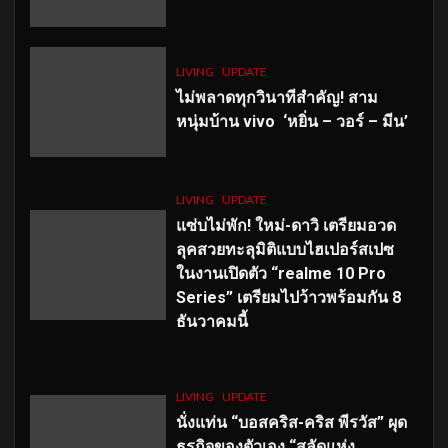
LIVING
UPDATE
ไม่พลาดทุกวินาทีสำคัญ
! สาม
หนุ่มบ้าน vivo ‘หยิ่น – วอร์ – มีน’
LIVING
UPDATE
แซ่บไม่พัก! ใหม่-ดาวิ เตรียมอวด
ลุคสวยทะลุมิติแบบไฮเปอร์สเปซ
ในงานเปิดตัว “realme 10 Pro
Series” เตรียมไปว้าวพร้อมกัน 8
ธันวาคมนี้
LIVING
UPDATE
นั่งแท่น “บอสคริส-คริส พีรวัส” ผุด
ธุรกิจของตัวเอง “สลัดแห่ง