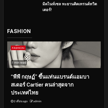
มิดไนท์เซล ทะยานติดเทรนด์ทวิต
เตอร์!
FASHION
FASHION
1 min read
“พีพี กฤษฏ์” ขึ้นแท่นแบรนด์แอมบา
สเดอร์ Cartier คนล่าสุดจาก
ประเทศไทย
2 เดือน ago
admin