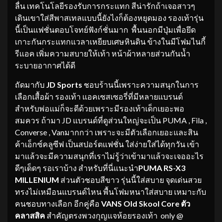
ลื่น เทคโนโลยีรองรับการกระแทก สีน่ารักถ้าเจอสาวๆ
เดินเขาใส่สีพาสเทลแบบนี้ยังไงก็ต้องหยุดมอง รองเท้ารุ่น
นี้เป็นแฟชั่นตอบโจทย์ฟังก์ชั่นมาก พื้นนอกมีปุ่มเพื่อยึด
เกาะกันกระแทกแวลาเหยียบเศษหินดิน ข้างในมีโฟมไนกี้
รีแอค เพิ่มความสบายให้เท้า หน้าผ้าหลายส่วนกันน้ำ
ระบายอากาศได้ดี
​ถัดมากับ
JD Sports
ชอบร้านนี้เพราะความสนุกในการ
เลือกเสื้อผ้า รองเท้า แอคเซสเซอรี่ที่มีหลายแบรนด์
สำหรับพ่อแม่ก็จะดีด้วยเพราะมีรองเท้าเด็กเยอะพอ
สมควร ถ้ามา JD แบรนด์ที่ดูส่วนใหญ่จะเป็น PUMA , Fila ,
Converse , Vanมากกว่า เพราะจะมีตัวเลือกเยอะและสิน
ค้าเอ็กซ์คลูซีฟ เป็นสปอร์ตแฟชั่น ใส่ง่ายใส่ได้ทุกวัน เข้า
มาแล้วจะมีความสนุกที่เราไม่รู้ว่าเข้ามาแล้วจะเจออะไร
ดีๆเด็ดๆ รอเราบ้าง สำหรับที่นี่แนะนำ
PUMA RS-X3
MILLENIUM
ส่วนตัวชอบสีขาว รุ่นนี้ใส่สบาย จุดเด่นสวย
ทรงไม่เหมือนแบรนด์ไหน พื้นโฟมหนาใส่สบาย เหมาะกับ
คนชอบทางเลือก อีกคู่คือ
VANS Old
S
kool
Core
ตัว
คลาสสิค
สำคัญตรงพวงกุญแจห้อยรองเท้า only @