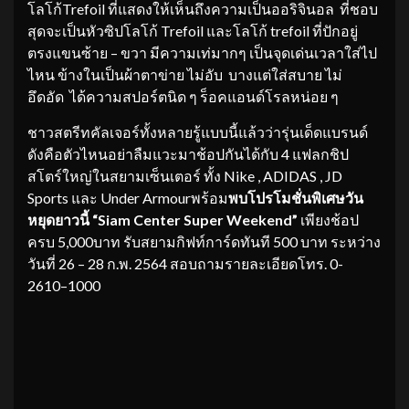
โลโก้Trefoil ที่แสดงให้เห็นถึงความเป็นออริจินอล ที่ชอบ
สุดจะเป็นหัวซิปโลโก้ Trefoil และโลโก้ trefoil ที่ปักอยู่
ตรงแขนซ้าย – ขวา มีความเท่มากๆ เป็นจุดเด่นเวลาใส่ไป
ไหน ข้างในเป็นผ้าตาข่าย ไม่อับ บางแต่ใส่สบาย ไม่
อึดอัด ได้ความสปอร์ตนิด ๆ ร็อคแอนด์โรลหน่อย ๆ
​ชาวสตรีทคัลเจอร์ทั้งหลายรู้แบบนี้แล้วว่ารุ่นเด็ดแบรนด์
ดังคือตัวไหนอย่าลืมแวะมาช้อปกันได้กับ 4 แฟลกชิป
สโตร์ใหญ่ในสยามเซ็นเตอร์ ทั้ง Nike , ADIDAS , JD
Sports และ Under Armourพร้อม
พบโปรโมชั่นพิเศษวัน
หยุดยาวนี้ “Siam Center Super Weekend”
เพียงช้อป
ครบ 5,000บาท รับสยามกิฟท์การ์ดทันที 500 บาท ระหว่าง
วันที่ 26 – 28 ก.พ. 2564 สอบถามรายละเอียดโทร. 0-
2610–1000