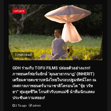
UPDATE
1 min read
GDH ร่วมกับ TOFU FILMS ปล่อยตัวอย่างแรก!
ภาพยนตร์ฟอร์มยักษ์ ‘คุณยายวรนาฏ’ (INHERIT)
เตรียมคายตะขาบหนังไทยในรอบปฐมทัศน์โลก ณ
เทศกาลภาพยนตร์นานาชาติโตรอนโต “จุ๋ย วรัท
ยา” ทุ่มสุดชีวิต โกนหัวรับบทแม่ชี นำทีมนักแสดง
ประชันความสยอง!
2 วัน ago
admin