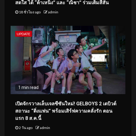
สดใส ได้ “ต้าเหนิง” และ “ณิชา” ร่วมเติมสีสัน
18 ชั่วโมง ago
admin
UPDATE
1 min read
เปิดจักรวาลเล็บเจลซีซันใหม่! GELBOYS 2 เดบิวต์
สถานะ “ติ่งแฟน” พร้อมเสิร์ฟความคลั่งรัก ตอน
แรก 8 ส.ค.นี้
2 วัน ago
admin