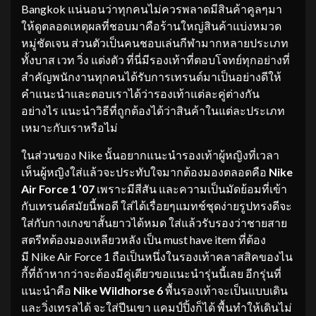
Bangkok แน่นอนว่าทุกคนไม่ควรพลาดมีสินค้าคูลๆมา
ให้ดูตลอดเหตุผลที่ชอบมาคือร้านใหญ่สินค้าแบ่งหมวด
หมู่ชัดเจน ส่วนตัวเป็นคนชอบเล่นกีฬามากหลายประเภท
ทั้งบาส เวท วิ่ง แต่งตัว ที่นี่มีรองเท้าที่ตอบโจทย์ทุกอย่างที่
สำคัญพนักงานทุกคนได้รับการเทรนด์มาเป็นอย่างดีให้
คำแนะนำและตอบเราได้ว่ารองเท้าแต่ละคู่ต่างกัน
อย่างไร แนะนำวิธีที่ถูกต้องได้ว่าสินค้าในแต่ละประเภท
เหมาะกับเราหรือไม่
​ในส่วนของ Nike นั้นอยากแนะนำรองเท้าผู้หญิงที่เวลา
เห็นผู้หญิงใส่แล้วจะประทับใจมากต้องมองตลอดคือ
Nike
Air Force 1 ’07
เพราะมีสีสัน และความเป็นมัดย้อมที่เข้า
กับเทรนด์สมัยนี้พอดี ใส่ได้เรื่อยๆแมทช์ชุดง่ายรูปทรงดีจะ
ใส่กับกางเกงขาสั้นยาวได้หมด ใส่แล้วรับรองว่าชายสาย
สตรีทต้องมองเหลียวหลัง เป็น must have item ที่ต้อง
มี Nike Air Force 1 ถือเป็นหนึ่งในรองเท้าคลาสสิคของไน
กี้ที่ถ้าหากว่าจะต้องมีคู่เดียวขอแนะนำรุ่นนี้เลย อีกรุ่นที่
แนะนำคือ
Nike
Wildhorse
6
พื้นรองเท้าจะเป็นแบบเดิน
และวิ่งเทรลได้ จะใส่ปีนเขา แคมป์ปิ้งก็ได้ พื้นทำให้เดินไม่