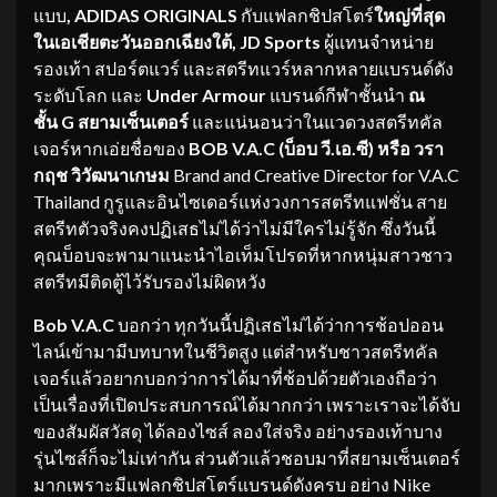
แบบ
,
A
DIDAS ORIGINALS
กับแฟลกชิปสโตร์
ใหญ่ที่สุด
ในเอเชียตะวันออกเฉียงใต้
, JD Sports
ผู้แทนจำหน่าย
รองเท้า สปอร์ตแวร์ และสตรีทแวร์หลากหลายแบรนด์ดัง
ระดับโลก และ
Under
Armour
แบรนด์กีฬาชั้นนำ
ณ
ชั้น
G
สยามเซ็นเตอร์
และแน่นอนว่าในแวดวงสตรีทคัล
เจอร์หากเอ่ยชื่อของ
BOB
V.A.C
(บ็อบ วี.เอ.ซี) หรือ
วรา
กฤช วิวัฒนาเกษม
Brand and Creative Director for V.A.C
Thailand กูรูและอินไซเดอร์แห่งวงการสตรีทแฟชั่น สาย
สตรีทตัวจริงคงปฏิเสธไม่ได้ว่าไม่มีใครไม่รู้จัก ซึ่งวันนี้
คุณบ็อบจะพามาแนะนำไอเท็มโปรดที่หากหนุ่มสาวชาว
สตรีทมีติดตู้ไว้รับรองไม่ผิดหวัง
Bob V.A.C
บอกว่า ทุกวันนี้ปฏิเสธไม่ได้ว่าการช้อปออน
ไลน์เข้ามามีบทบาทในชีวิตสูง แต่สำหรับชาวสตรีทคัล
เจอร์แล้วอยากบอกว่าการได้มาที่ช้อปด้วยตัวเองถือว่า
เป็นเรื่องที่เปิดประสบการณ์ได้มากกว่า เพราะเราจะได้จับ
ของสัมผัสวัสดุ ได้ลองไซส์ ลองใส่จริง อย่างรองเท้าบาง
รุ่นไซส์ก็จะไม่เท่ากัน ส่วนตัวแล้วชอบมาที่สยามเซ็นเตอร์
มากเพราะมีแฟลกชิปสโตร์แบรนด์ดังครบ อย่าง Nike