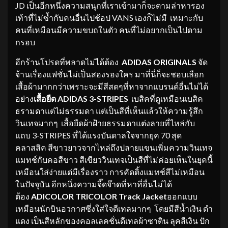
JD เป็นอีกหนึ่งความสนุกที่เราเข้ามาก็จะตามล่าหารอง
เท้าที่ไม่ซ้ำกับคนอื่นไปช้อป VANS เองก็ไม่มี เหมาะกับ
คนที่เหมือนมีความขบถในตัว คนที่ไม่อยากเป็นไปตาม
กรอบ
อีกร้านโปรดที่พลาดไม่ได้ต้อง
ADIDAS ORIGINALS
จัด
จ้านเรื่องแฟชั่นไม่เป็นสองรองใคร มาที่นี่ก็จะชอบเลือก
เสื้อผ้ามากกว่าเพราะจะมีสีสดๆที่หาจากแบรนด์อื่นไม่ได้
อย่าง
เสื้อ
ยืด
ADIDAS
3-
STRIPES
เบสิคที่ดูเหมือนเบสิค
ธรามดาแต่ไม่ธรรมดา แต่เป็นสีที่เห็นแล้วให้ความรู้สึก
วินเทจมากๆ เสื้อยืดผ้าฝ้ายธรรมดาแต่งลายที่ไหล่กับ
แถบ 3-STRIPES ที่ได้แรงบันดาลใจจากยุค 70 สุด
คลาสสิค สีขาวยาวจากไหล่ถึงปลายแขนเพิ่มความวินเทจ
แมทช์กับคอสีขาว สีเขียววินเทจเป็นสีที่ไม่ค่อยเห็นในยุคนี้
เหมือนใส่ง่ายแต่มีเรื่องราว การคัดติ้งแมทช์สีไม่เหมือน
ในปัจจุบัน อีกหนึ่งความจี๊ดจ๊าดที่หาที่อื่นไม่ได้
ต้อง
ADICOLOR TRICOLOR
Track Jacket
ออกแบบ
เหมือนนักบินอวกาศซึ่งใส่ใจดีเทลมากๆ โดยมีสีน้ำเงิน ดำ
แดง เป็นสีหลักของคอลเลคชั่นดีเทลผ้าซาติน ลุคสีเงิน ปัก