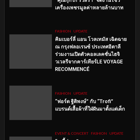
“คุณกุ๊กไก่ รวิสรา” จัดงานโชว์
เครื่องเพชรมูลค่าหลายล้านบาท
FASHION
UPDATE
คิมเบอร์ลี่ แอน โวลเทมัส เฉิดฉาย
ณ กรุงฟลอเรนซ์ ประเทศอิตาลี
ร่วมงานเปิดตัวคอลเลคชั่นไฮจิ
วเวลรีจากคาร์เทียร์LE VOYAGE
RECOMMENCÉ
FASHION
UPDATE
“ฟอร์ด ฐิติพงษ์” กับ “Trofi”
แบรนด์เสื้อผ้าที่ใฝ่ฝันมาตั้งแต่เด็ก
EVENT & CONCERT
FASHION
UPDATE