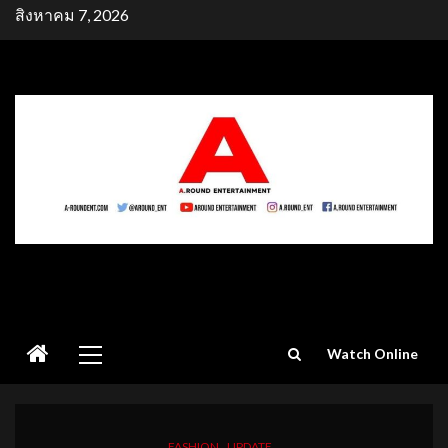
Skip
สิงหาคม 7, 2026
to
content
Primary
Watch Online
Menu
FASHION
UPDATE