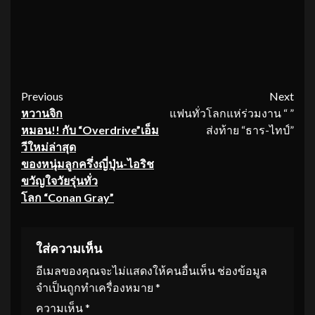
Continue
Previous
Next
หวานจิก
แฟนทั่วโลกแห่ร่วมงาน “ ”
Reading
หมอน
!! กับ “Overdrive”เอ็ม
ส่งท้าย “ธาร-ไทป์”
วีใหม่ล่าสุด
ของหนุ่มลูกครึ่งญี่ปุ่น-ไอริช
ขวัญใจวัยรุ่นทั่ว
โลก “Conan Gray”
ใส่ความเห็น
อีเมลของคุณจะไม่แสดงให้คนอื่นเห็น
ช่องข้อมูล
จำเป็นถูกทำเครื่องหมาย
*
ความเห็น
*