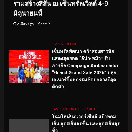
ร่วมสร้างสีสัน ณ เซ็นทรัลเวิลด์ 4-9
มิถุนายนนี้
2 เดือน ago
admin
LIVING
UPDATE
เซ็นทรัลพัฒนา คว้าสองสาวนัก
แสดงสุดฮอต “ลีน่า-หมิว” รับ
ภารกิจ Campaign Ambassador
“Grand Grand Sale 2026” ปลุก
เอเนอร์จี้มหกรรมช้อปกลางปีสุด
คึกคัก
FASHION
LIVING
UPDATE
โฉมใหม่
! เอเวอร์เซ้นส์ แป้งหอม
เย็น สูตรเย็นสดชื่น และสูตรเย็นสุด
ขั้ว