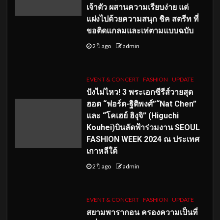
เจ้าตัว ผสานความเรียบง่าย แต่
แฝงไปด้วยความสนุก ชิค สตรีท ที่
ขอติดแกลมและเท่ตามแบบฉบับ
2 ปี ago
admin
EVENT & CONCERT
FASHION
UPDATE
ปังไม่ไหว! 3 พระเอกซีรีส์วายสุด
ฮอต “ฟอร์ด-ฐิติพงศ์”“Nat Chen”
และ “โคเฮย์ ฮิงุจิ” (Higuchi
Kouhei)บินลัดฟ้าร่วมงาน SEOUL
FASHION WEEK 2024 ณ ประเทศ
เกาหลีใต้
2 ปี ago
admin
EVENT & CONCERT
FASHION
UPDATE
สยามพารากอน ครองความเป็นที่