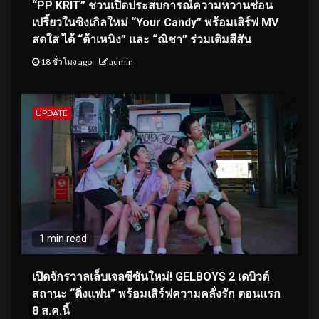
“PP KRIT” ชวนเปิดประสบการณ์ความหวานซ่อน
เปรี้ยวในซิงเกิลใหม่ “Your Candy” พร้อมเสิร์ฟ MV
สดใส ได้ “ต้าเหนิง” และ “ณิชา” ร่วมเติมสีสัน
18 ชั่วโมง ago
admin
UPDATE
1 min read
เปิดจักรวาลเล็บเจลซีซันใหม่! GELBOYS 2 เดบิวต์
สถานะ “ติ่งแฟน” พร้อมเสิร์ฟความคลั่งรัก ตอนแรก
8 ส.ค.นี้