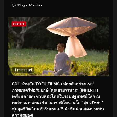
2 วัน ago
admin
UPDATE
1 min read
GDH ร่วมกับ TOFU FILMS ปล่อยตัวอย่างแรก!
ภาพยนตร์ฟอร์มยักษ์ ‘คุณยายวรนาฏ’ (INHERIT)
เตรียมคายตะขาบหนังไทยในรอบปฐมทัศน์โลก ณ
เทศกาลภาพยนตร์นานาชาติโตรอนโต “จุ๋ย วรัทยา”
ทุ่มสุดชีวิต โกนหัวรับบทแม่ชี นำทีมนักแสดงประชัน
ความสยอง!