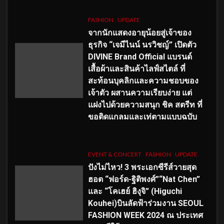
FASHION
UPDATE
จากนักแสดงอายุน้อยสู่เจ้าของ
ธุรกิจ “เจมีไนน์ นรวิชญ์” เปิดตัว
DIVINE Brand Official แบรนด์
เสื้อผ้าและสินค้าไลฟ์สไตล์ ที่
สะท้อนบุคลิกและความชอบของ
เจ้าตัว ผสานความเรียบง่าย แต่
แฝงไปด้วยความสนุก ชิค สตรีท ที่
ขอติดแกลมและเท่ตามแบบฉบับ
EVENT & CONCERT
FASHION
UPDATE
ปังไม่ไหว! 3 พระเอกซีรีส์วายสุด
ฮอต “ฟอร์ด-ฐิติพงศ์”“Nat Chen”
และ “โคเฮย์ ฮิงุจิ” (Higuchi
Kouhei)บินลัดฟ้าร่วมงาน SEOUL
FASHION WEEK 2024 ณ ประเทศ