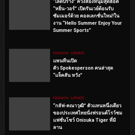
“เลดี้ปราง” ควงสองหนุ่มสุดฮอต
“หยิ่น-วอร์” เปิดรันเวย์ต้อนรับ
ซัมเมอร์ด้วย คอลเลกชั่นใหม่!ใน
งาน “Hello Summer Enjoy Your
Summer Sports”
FASHION
UPDATE
แพนทีนเปิด
ตัว
Spokesperson คนล่าสุด
“แจ็คสัน หวัง”
FASHION
UPDATE
“กลัฟ-คณาวุฒิ” ตัวแทนหนึ่งเดียว
ของประเทศไทยนั่งฟรอนต์โรว์ชม
แฟชั่นโชว์ Onisuka Tiger ที่มิ
ลาน