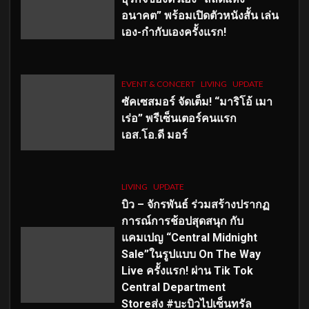
อนาคต” พร้อมเปิดตัวหนังสั้น เล่น
เอง-กำกับเองครั้งแรก!
EVENT & CONCERT
LIVING
UPDATE
ซัคเซสมอร์ จัดเต็ม
!
“มาริโอ้ เมา
เร่อ” พรีเซ็นเตอร์คนแรก
เอส
.โอ.ดี มอร์
LIVING
UPDATE
บิว – จักรพันธ์ ร่วมสร้างปรากฏ
การณ์การช้อปสุดสนุก กับ
แคมเปญ “Central Midnight
Sale”ในรูปแบบ On The Way
Live ครั้งแรก! ผ่าน Tik Tok
Central Department
Storeส่ง #บะบิวไปเซ็นทรัล