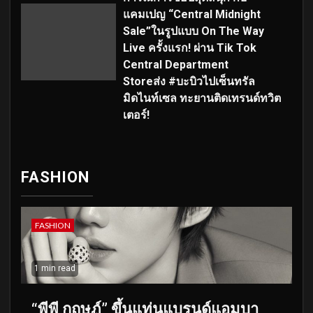
แคมเปญ “Central Midnight
Sale”ในรูปแบบ On The Way
Live ครั้งแรก! ผ่าน Tik Tok
Central Department
Storeส่ง #บะบิวไปเซ็นทรัล
มิดไนท์เซล ทะยานติดเทรนด์ทวิต
เตอร์!
FASHION
FASHION
1 min read
“พีพี กฤษฏ์” ขึ้นแท่นแบรนด์แอมบา