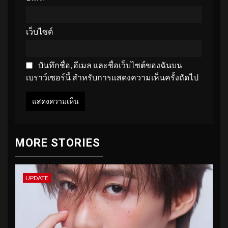
เว็บไซต์
บันทึกชื่อ, อีเมล และชื่อเว็บไซต์ของฉันบน
เบราว์เซอร์นี้ สำหรับการแสดงความเห็นครั้งถัดไป
MORE STORIES
UPDATE