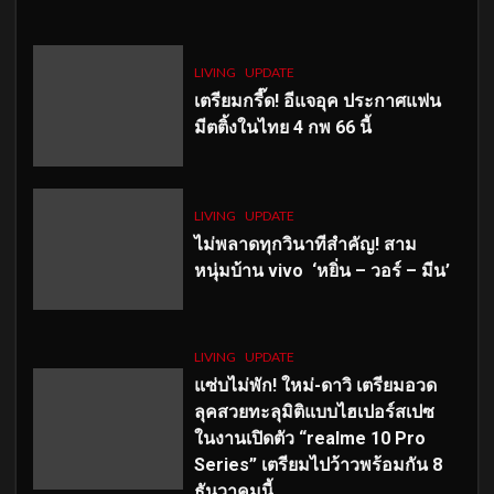
LIVING
UPDATE
เตรียมกรี๊ด! อีแจอุค ประกาศแฟน
มีตติ้งในไทย 4 กพ 66 นี้
LIVING
UPDATE
ไม่พลาดทุกวินาทีสำคัญ
! สาม
หนุ่มบ้าน vivo ‘หยิ่น – วอร์ – มีน’
LIVING
UPDATE
แซ่บไม่พัก! ใหม่-ดาวิ เตรียมอวด
ลุคสวยทะลุมิติแบบไฮเปอร์สเปซ
ในงานเปิดตัว “realme 10 Pro
Series” เตรียมไปว้าวพร้อมกัน 8
ธันวาคมนี้