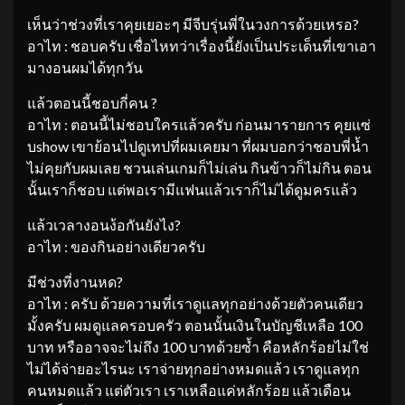
เห็นว่าช่วงที่เราคุยเยอะๆ มีจีบรุ่นพี่ในวงการด้วยเหรอ?
อาไท : ชอบครับ เชื่อไหทว่าเรื่องนี้ยังเป็นประเด็นที่เขาเอา
มางอนผมได้ทุกวัน
แล้วตอนนี้ชอบกี่คน ?
อาไท : ตอนนี้ไม่ชอบใครแล้วครับ ก่อนมารายการ คุยแซ่
บshow เขาย้อนไปดูเทปที่ผมเคยมา ที่ผมบอกว่าชอบพี่น้ำ
ไม่คุยกับผมเลย ชวนเล่นเกมก็ไม่เล่น กินข้าวก็ไม่กิน ตอน
นั้นเราก็ชอบ แต่พอเรามีแฟนแล้วเราก็ไม่ได้ดูมครแล้ว
แล้วเวลางอนง้อกันยังไง?
อาไท : ของกินอย่างเดียวครับ
มีช่วงที่งานหด?
อาไท : ครับ ด้วยความที่เราดูแลทุกอย่างด้วยตัวคนเดียว
มั้งครับ ผมดูแลครอบครัว ตอนนั้นเงินในบัญชีเหลือ 100
บาท หรืออาจจะไม่ถึง 100 บาทด้วยซ้ำ คือหลักร้อยไม่ใช่
ไม่ได้จ่ายอะไรนะ เราจ่ายทุกอย่างหมดแล้ว เราดูแลทุก
คนหมดแล้ว แต่ตัวเรา เราเหลือแค่หลักร้อย แล้วเดือน