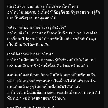
แล้ววันที่เราบอกเลิก เราได้ปรึกษาใครไหม?
อาไท : ไม่เลยครับ วันนั้นจำได้อยู่ดีๆ ผมก็พูดเลยว่าผมรู้สึก
แบบนั้นจริงๆ ผมเลยพูดออกไป
หลังจากที่บอกเลิกเขา เรารู้สึกยังไง?
อาไท : เสียใจ แต่ว่าพอหลังจากนั้นอีกประมาณ 1-2 เดือน
เราก็กลับไปคุยกันได้ ให้เวลาพักฟื้นแล้วเราก็กลับไปคุย
เป็นเพื่อนกันได้เหมือนเดิม
เรามีคิดว่าจะไปง้อเขาไหม?
อาไท : ไม่มีเลยครับ เพราะผมรู้สึกว่าผมยังไม่พร้อมเลย
ครับ ผมกลับมาจริงจังครั้งนี้ผมคิดว่าผมพร้อมแล้ว
ตอนนั้นน้องหมิวพอเลิกกันไปใจไม่อยากเป็นเพื่อนแล้ว?
หมิว : ค่ะ เพราะคิดว่ามันคงเป็นเพื่อนไม่ได้แล้ว คนเป็น
แฟนกันแล้วอยู่ๆ ให้มาเป็นเพื่อนมันไม่ได้แล้ว
อาไท : ตอนนั้นผมตื้ออย่างเดียวจะเป็นเพื่อนเขา ผมคุย 7 ปี
ที่ผ่านมา ผมไม่เคยหายจากชีวิตเขา
เขาปรึกษาคุณเรื่องแฟนเขา?