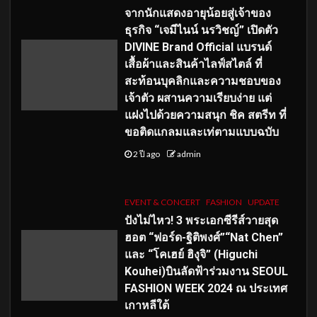
จากนักแสดงอายุน้อยสู่เจ้าของ
ธุรกิจ “เจมีไนน์ นรวิชญ์” เปิดตัว
DIVINE Brand Official แบรนด์
เสื้อผ้าและสินค้าไลฟ์สไตล์ ที่
สะท้อนบุคลิกและความชอบของ
เจ้าตัว ผสานความเรียบง่าย แต่
แฝงไปด้วยความสนุก ชิค สตรีท ที่
ขอติดแกลมและเท่ตามแบบฉบับ
2 ปี ago
admin
EVENT & CONCERT
FASHION
UPDATE
ปังไม่ไหว! 3 พระเอกซีรีส์วายสุด
ฮอต “ฟอร์ด-ฐิติพงศ์”“Nat Chen”
และ “โคเฮย์ ฮิงุจิ” (Higuchi
Kouhei)บินลัดฟ้าร่วมงาน SEOUL
FASHION WEEK 2024 ณ ประเทศ
เกาหลีใต้