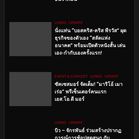
LIVING
UPDATE
นั่งแท่น “บอสคริส-คริส พีรวัส” ผุด
ธุรกิจของตัวเอง “สลัดแห่ง
อนาคต” พร้อมเปิดตัวหนังสั้น เล่น
เอง-กำกับเองครั้งแรก!
EVENT & CONCERT
LIVING
UPDATE
ซัคเซสมอร์ จัดเต็ม
!
“มาริโอ้ เมา
เร่อ” พรีเซ็นเตอร์คนแรก
เอส
.โอ.ดี มอร์
LIVING
UPDATE
บิว – จักรพันธ์ ร่วมสร้างปรากฏ
การณ์การช้อปสุดสนุก กับ