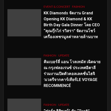
EVENT & CONCERT
FASHION
KK Diamonds จัดงาน Grand
Opening KK Diamond & KK
Birth Day Gala Dinner โดย CEO
“คุณกุ๊กไก่ รวิสรา” จัดงานโชว์
เครื่องเพชรมูลค่าหลายล้านบาท
FASHION
UPDATE
คิมเบอร์ลี่ แอน โวลเทมัส เฉิดฉาย
ณ กรุงฟลอเรนซ์ ประเทศอิตาลี
ร่วมงานเปิดตัวคอลเลคชั่นไฮจิ
วเวลรีจากคาร์เทียร์LE VOYAGE
RECOMMENCÉ
FASHION
UPDATE