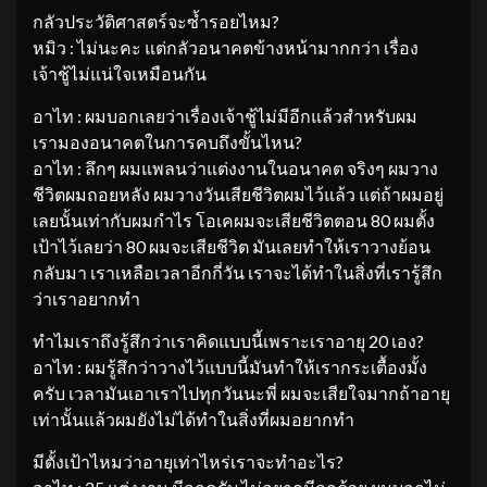
กลัวประวัติศาสตร์จะซ้ำรอยไหม?
หมิว : ไม่นะคะ แต่กลัวอนาคตข้างหน้ามากกว่า เรื่อง
เจ้าชู้ไม่แน่ใจเหมือนกัน
อาไท : ผมบอกเลยว่าเรื่องเจ้าชู้ไม่มีอีกแล้วสำหรับผม
เรามองอนาคตในการคบถึงขั้นไหน?
อาไท : ลึกๆ ผมแพลนว่าแต่งงานในอนาคต จริงๆ ผมวาง
ชีวิตผมถอยหลัง ผมวางวันเสียชีวิตผมไว้แล้ว แต่ถ้าผมอยู่
เลยนั้นเท่ากับผมกำไร โอเคผมจะเสียชีวิตตอน 80 ผมตั้ง
เป้าไว้เลยว่า 80 ผมจะเสียชีวิต มันเลยทำให้เราวางย้อน
กลับมา เราเหลือเวลาอีกกี่วัน เราจะได้ทำในสิ่งที่เรารู้สึก
ว่าเราอยากทำ
ทำไมเราถึงรู้สึกว่าเราคิดแบบนี้เพราะเราอายุ 20 เอง?
อาไท : ผมรู้สึกว่าวางไว้แบบนี้มันทำให้เรากระเตื้องมั้ง
ครับ เวลามันเอาเราไปทุกวันนะพี่ ผมจะเสียใจมากถ้าอายุ
เท่านั้นแล้วผมยังไม่ได้ทำในสิ่งที่ผมอยากทำ
มีตั้งเป้าไหมว่าอายุเท่าไหร่เราจะทำอะไร?