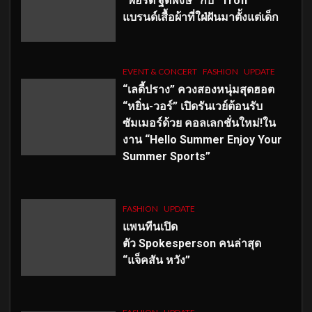
“ฟอร์ด ฐิติพงษ์” กับ “Trofi”
แบรนด์เสื้อผ้าที่ใฝ่ฝันมาตั้งแต่เด็ก
EVENT & CONCERT
FASHION
UPDATE
“เลดี้ปราง” ควงสองหนุ่มสุดฮอต
“หยิ่น-วอร์” เปิดรันเวย์ต้อนรับ
ซัมเมอร์ด้วย คอลเลกชั่นใหม่!ใน
งาน “Hello Summer Enjoy Your
Summer Sports”
FASHION
UPDATE
แพนทีนเปิด
ตัว
Spokesperson คนล่าสุด
“แจ็คสัน หวัง”