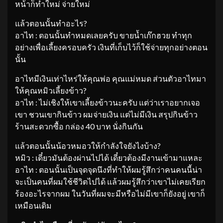
หน้าก็ทำใหม่ จ่ายใหม่
แล้วตอนนั้นทำอะไร?
อาไท : ตอนนั้นทำหมดเลยครับ ขายน้ำเก๊กฮวย ทำทุก
อย่างเพื่อเลี้ยงครอบครัว เงินที่เก็บไว้ก็ใช้จ่ายทุกอย่างตอน
นั้น
อาไทมีเงินเท่าไหร่ให้คุณพ่อ คุณแม่หมด ส่วนตัวอาไทมา
ให้คุณหมิวเลี้ยงข้าว?
อาไท : ไม่เชิงให้เขาเลี้ยงข้าวนะครับ แต่ว่าเราอยากเจอ
เขา ชวนเขากินข้าว ผมจ่ายเงิน แต่ไม่มีเงิน สรุปกินข้าว
ร้านสะดวกซื้อ กล่อง 40 บาท นั่งกินกัน
แล้วตอนนั้นน้อวหมอวให้กำลังใจยังไงบ้าง?
หมิว : เดี๋ยวมันต้องผ่านไปได้ เดี๋ยวต้องมีงานเข้ามาแหละ
อาไท : ตอนนั้นเป็นจุดจุดนึงที่ทำให้ผมรู้สึกว่าคนคนนี้น่า
จะเป็นคนที่ผมใช้ชีวิตไปได้ แล้วผมรู้สึกว่าเขาไม่เคยเรียก
ร้องอะไรจากผม ในวันที่ผมจะมีหรือไม่มีเขาก็ยังอยู่ เขาก็
เหมือนเดิม