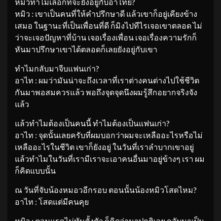
หมิวทำไมเลือกที่จะยังอยู่กับอาไทย?
หมิว : เขาเป็นคนที่ให้คำปรึกษาดี แล้วเขาก็อยู่เคียงข้าง
เสมอ ในฐานะที่เป็นเพื่อนที่ดี ก็มิงไปทีไรเจอเขาตลอด ไม่
ว่าจะเจอปัญหาที่บ้าน เจอเรื่องเพื่อน เจอเรื่องความรักก็
หันมาปรึกษาเขาได้ตลอดก็เลยยังอยู่กับเขา
ทำไมกลับมาจีบแฟนเก่า?
อาไท : ผมว่ามันน่าจะถึงเวลาที่เราต่างคนต่างไปใช้ชีวิต
กันมาพอสมควรแล้ว พอถึงจุดจุดนึงผมรู้สึกอยากจริงจัง
แล้ว
แล้วทำไมต้องเป็นคนนี้ ทำไมต้องเป็นแฟนเก่า?
อาไท : จุดนั้นเลยครับที่ผมบอกว่าผมจะเหลืออะไรหรือไม่
เหลืออะไรในชีวิต เขาก็ยังอยู่ ในวันที่เราลำบากเขาอยู่
แล้วทำไมในวันที่เรามีเราจะเอาคนอื่นมาอยู่ข้างๆ เรา ผม
ก็คิดแบบนั้น
ณ วันที่จับน้องหมอวอีกรอบ ตอนนั้นน้องหมิวโสดไหม?
อาไท : โสดแต่มีคนคุย
หมิว : ตอนแรกไม่ทันตั้งตัว ก็คิดว่ามาปกติเลย กลับมาเป็น