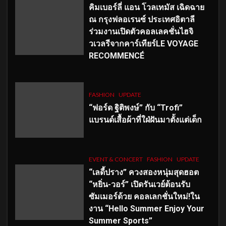
คิมเบอร์ลี่ แอน โวลเทมัส เฉิดฉาย
ณ กรุงฟลอเรนซ์ ประเทศอิตาลี
ร่วมงานเปิดตัวคอลเลคชั่นไฮจิ
วเวลรีจากคาร์เทียร์LE VOYAGE
RECOMMENCÉ
FASHION
UPDATE
“ฟอร์ด ฐิติพงษ์” กับ “Trofi”
แบรนด์เสื้อผ้าที่ใฝ่ฝันมาตั้งแต่เด็ก
EVENT & CONCERT
FASHION
UPDATE
“เลดี้ปราง” ควงสองหนุ่มสุดฮอต
“หยิ่น-วอร์” เปิดรันเวย์ต้อนรับ
ซัมเมอร์ด้วย คอลเลกชั่นใหม่!ใน
งาน “Hello Summer Enjoy Your
Summer Sports”