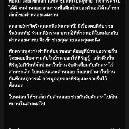
พ่อแม่ โดยมีซกเล็ก
(แซ
็ค
ชุมแพ)
เป็นผู้ช่วย กิจการค้าไป
ได้ดี จนคำ
หลอย
สามารถซื้อตึกเป็นของตัวเองได้ แล้วซก
เล็กก็ขอคำ
หลอย
แต่งงาน
สุดสวย
(สาวิตรี)
สุดคะนึง
(ส
เต
ฟานี)
มีเรื่องตบตีกับ รวย
รื่น
(ณหทัย)
ร่วมฤดี
(กรรณาภรณ์)
ที่ห้าง พอดีใบหม่อนกับ
คำ
หลอย
มาพบ จึงเข้าช่วยสุดสวย และสุดคะนึง
พักตรา
(
นุศ
รา)
ทำทีกลับมาขออาศัยอยู่ที่บ้านของรวยรื่น
โดยคอยสืบความลับในบ้าน บอกให้หิรัญรู้ แล้วคืนนั้น
หิรัญ
(อภินันท์)
ก็เข้ามาในบ้าน จับตัวเสี้ยมกับพักตราไว้
ส่วนซกเล็ก ใบหม่อนและคำ
หลอย
ก็ลอบเข้ามาในบ้าน
บันทึกเหตุการณ์ การพูดคุยของหิรัญและรวยรื่นไว้
ทั้งหมด
ใบหม่อน ให้ซกเล็ก กับคำหลอย ช่วยกันจับพักตราไปเป็น
พยานในศาลต่อไป