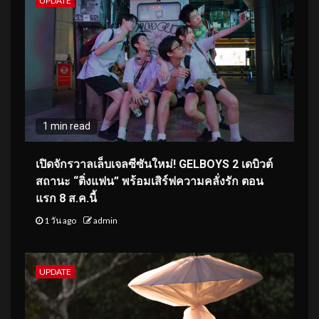
UPDATE
1 min read
เปิดจักรวาลเล็บเจลซีซันใหม่! GELBOYS 2 เดบิวต์
สถานะ “ติ่งแฟน” พร้อมเสิร์ฟความคลั่งรัก ตอน
แรก 8 ส.ค.นี้
1 วัน ago
admin
UPDATE