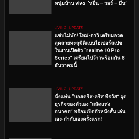
หนุ่มบ้าน vivo ‘หยิ่น – วอร์ – มีน’
LIVING
UPDATE
แซ่บไม่พัก! ใหม่-ดาวิ เตรียมอวด
ลุคสวยทะลุมิติแบบไฮเปอร์สเปซ
ในงานเปิดตัว “realme 10 Pro
Series” เตรียมไปว้าวพร้อมกัน 8
ธันวาคมนี้
LIVING
UPDATE
นั่งแท่น “บอสคริส-คริส พีรวัส” ผุด
ธุรกิจของตัวเอง “สลัดแห่ง
อนาคต” พร้อมเปิดตัวหนังสั้น เล่น
เอง-กำกับเองครั้งแรก!