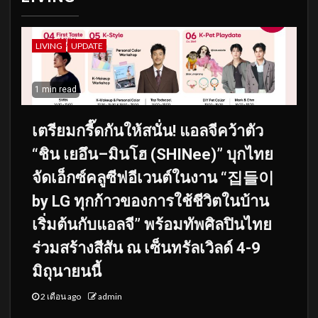
LIVING
UPDATE
1 min read
เตรียมกรี๊ดกันให้สนั่น! แอลจีคว้าตัว
“ชิน เยอึน–มินโฮ (SHINee)” บุกไทย
จัดเอ็กซ์คลูซีฟอีเวนต์ในงาน “집들이
by LG ทุกก้าวของการใช้ชีวิตในบ้าน
เริ่มต้นกับแอลจี” พร้อมทัพศิลปินไทย
ร่วมสร้างสีสัน ณ เซ็นทรัลเวิลด์ 4-9
มิถุนายนนี้
2 เดือน ago
admin