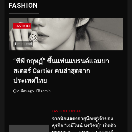
FASHION
FASHION
1 min read
“พีพี กฤษฏ์” ขึ้นแท่นแบรนด์แอมบา
สเดอร์ Cartier คนล่าสุดจาก
ประเทศไทย
2 เดือน ago
admin
FASHION
UPDATE
จากนักแสดงอายุน้อยสู่เจ้าของ
ธุรกิจ “เจมีไนน์ นรวิชญ์” เปิดตัว