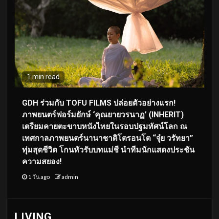
1 min read
GDH ร่วมกับ TOFU FILMS ปล่อยตัวอย่างแรก!
ภาพยนตร์ฟอร์มยักษ์ ‘คุณยายวรนาฏ’ (INHERIT)
เตรียมคายตะขาบหนังไทยในรอบปฐมทัศน์โลก ณ
เทศกาลภาพยนตร์นานาชาติโตรอนโต “จุ๋ย วรัทยา”
ทุ่มสุดชีวิต โกนหัวรับบทแม่ชี นำทีมนักแสดงประชัน
ความสยอง!
1 วัน ago
admin
LIVING