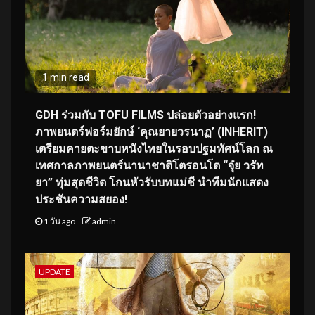
1 min read
GDH ร่วมกับ TOFU FILMS ปล่อยตัวอย่างแรก!
ภาพยนตร์ฟอร์มยักษ์ ‘คุณยายวรนาฏ’ (INHERIT)
เตรียมคายตะขาบหนังไทยในรอบปฐมทัศน์โลก ณ
เทศกาลภาพยนตร์นานาชาติโตรอนโต “จุ๋ย วรัท
ยา” ทุ่มสุดชีวิต โกนหัวรับบทแม่ชี นำทีมนักแสดง
ประชันความสยอง!
1 วัน ago
admin
UPDATE