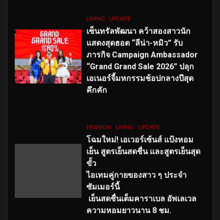
LIVING
UPDATE
เซ็นทรัลพัฒนา คว้าสองสาวนัก
แสดงสุดฮอต “ลีน่า-หมิว” รับ
ภารกิจ Campaign Ambassador
“Grand Grand Sale 2026” ปลุก
เอเนอร์จี้มหกรรมช้อปกลางปีสุด
คึกคัก
FASHION
LIVING
UPDATE
โฉมใหม่
! เอเวอร์เซ้นส์ แป้งหอม
เย็น สูตรเย็นสดชื่น และสูตรเย็นสุด
ขั้ว
ไอเทมคู่กายของสาว ๆ ประจำ
ซัมเมอร์นี้
เย็นสดชื่นเต็มคาราเบล อัพเลเวล
ความหอมยาวนาน
8
ชม.