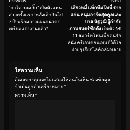
Continue
Previous
Next
“อาไท กลมกิ๊ก” เปิดตัวแฟน
เสียวหมี่ แท็กทีมโทนี่ ราก
Reading
สาวครั้งแรก! หลังเลิกกันไป
แก่น หนุ่มอาร์ตสุดคูลและ
7 ปี! พร้อมวางแผนอนาคต
บาส นัฐวุฒิ ผู้กำกับ
เตรียมแต่งงานแล้ว?
ภาพยนตร์ชื่อดัง
เปิดตัว Mi
11 สมาร์ทโฟนเพื่อคนรัก
หนัง ครีเอทคอนเทนต์วิดีโอ
ง่ายๆ เรียกไลค์ถล่มทลาย
ใส่ความเห็น
อีเมลของคุณจะไม่แสดงให้คนอื่นเห็น
ช่องข้อมูล
จำเป็นถูกทำเครื่องหมาย
*
ความเห็น
*