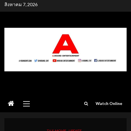
Skip
สิงหาคม 7, 2026
to
content
Primary
Watch Online
Menu
TV & MOVIE
UPDATE