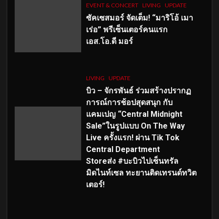
EVENT & CONCERT
LIVING
UPDATE
ซัคเซสมอร์ จัดเต็ม
!
“มาริโอ้ เมา
เร่อ” พรีเซ็นเตอร์คนแรก
เอส
.โอ.ดี มอร์
LIVING
UPDATE
บิว – จักรพันธ์ ร่วมสร้างปรากฏ
การณ์การช้อปสุดสนุก กับ
แคมเปญ “Central Midnight
Sale”ในรูปแบบ On The Way
Live ครั้งแรก! ผ่าน Tik Tok
Central Department
Storeส่ง #บะบิวไปเซ็นทรัล
มิดไนท์เซล ทะยานติดเทรนด์ทวิต
เตอร์!