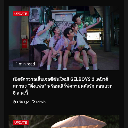
UPDATE
1 min read
เปิดจักรวาลเล็บเจลซีซันใหม่! GELBOYS 2 เดบิวต์
สถานะ “ติ่งแฟน” พร้อมเสิร์ฟความคลั่งรัก ตอนแรก
8 ส.ค.นี้
1 วัน ago
admin
UPDATE