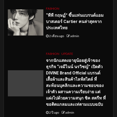
FASHION
“พีพี กฤษฏ์” ขึ้นแท่นแบรนด์แอม
บาสเดอร์ Cartier คนล่าสุดจาก
ประเทศไทย
2 เดือน ago
admin
FASHION
UPDATE
จากนักแสดงอายุน้อยสู่เจ้าของ
ธุรกิจ “เจมีไนน์ นรวิชญ์” เปิดตัว
DIVINE Brand Official แบรนด์
เสื้อผ้าและสินค้าไลฟ์สไตล์ ที่
สะท้อนบุคลิกและความชอบของ
เจ้าตัว ผสานความเรียบง่าย แต่
แฝงไปด้วยความสนุก ชิค สตรีท ที่
ขอติดแกลมและเท่ตามแบบฉบับ
2 ปี ago
admin