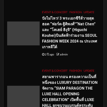
EVENT & CONCERT
FASHION
UPDATE
ปังไม่ไหว! 3 พระเอกซีรีส์วายสุด
ฮอต “ฟอร์ด-ฐิติพงศ์”“Nat Chen”
และ “โคเฮย์ ฮิงุจิ” (Higuchi
Kouhei)บินลัดฟ้าร่วมงาน SEOUL
FASHION WEEK 2024 ณ ประเทศ
เกาหลีใต้
2 ปี ago
admin
EVENT & CONCERT
FASHION
UPDATE
สยามพารากอน ครองความเป็นที่
หนึ่งของ LUXURY DESTINATION
จัดงาน “SIAM PARAGON THE
LUXE HALL OPENING
CELEBRATION” เปิดพื้นที่ LUXE
HALL ยกขบวนแบรนด์หรูระดับ