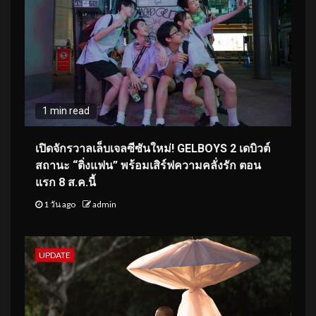
1 min read
เปิดจักรวาลเล็บเจลซีซันใหม่! GELBOYS 2 เดบิวต์
สถานะ “ติ่งแฟน” พร้อมเสิร์ฟความคลั่งรัก ตอน
แรก 8 ส.ค.นี้
1 วัน ago
admin
UPDATE