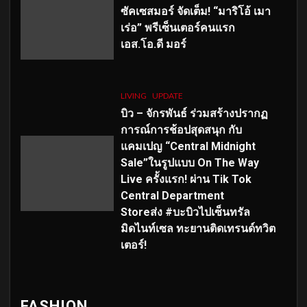
ซัคเซสมอร์ จัดเต็ม
!
“มาริโอ้ เมา
เร่อ” พรีเซ็นเตอร์คนแรก
เอส
.โอ.ดี มอร์
LIVING
UPDATE
บิว – จักรพันธ์ ร่วมสร้างปรากฏ
การณ์การช้อปสุดสนุก กับ
แคมเปญ “Central Midnight
Sale”ในรูปแบบ On The Way
Live ครั้งแรก! ผ่าน Tik Tok
Central Department
Storeส่ง #บะบิวไปเซ็นทรัล
มิดไนท์เซล ทะยานติดเทรนด์ทวิต
เตอร์!
FASHION