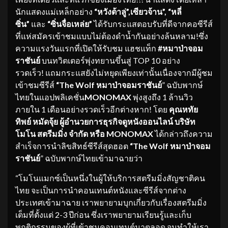
นักแสดงแม่เหล็กอย่าง
“หวังต้าลู่”,เซียวจ้าน”, “หลี่
ซิ่น”
และ
“ซิ่นจื่อเหล่ย”
ได้รับกระแสตอบรับที่ดีจากคอซีรีส์
ที่แห่สมัครเข้าชมแบบไม่ต้องดำน้ำกันอย่างล้นหลาม!ซึ่ง
ความแรงวันแรกที่เปิดให้รับชม แฮชแท็ก
#หมาป่าจอม
ราชันย์
บนทวิตเตอร์พุ่งทยานขึ้นสู่ TOP 10 อย่าง
รวดเร็ว! แถมกระแสยังไม่หยุดเพียงเท่านั้นเนื่องจากมีผู้ชม
เข้าชมซีรีส์
“The Wolf หมาป่าจอมราชันย์
” ฉบับพากษ์
ไทยในแอปพลิเคชั่น
MONOMAX
พุ่งสูงถึง 1 ล้านวิว
ภายใน 1 เดือนอย่างรวดเร็วอีกต่างหาก! โดย
คุณหทัย
ทิพย์ หมัดจุ้ย ผู้อำนวยการธุรกิจดูหนังออนไลน์ บริษัท
โมโน สตรีมมิ่ง จำกัด หรือ
MONOMAX
ได้กล่าวถึงความ
สำเร็จการนำลิขสิทธ์ซีรีส์สุดฮอต
“The Wolf หมาป่าจอม
ราชันย์
” ฉบับพากษ์ไทยเข้ามาฉายว่า
“โมโนแมกซ์เป็นหนึ่งในผู้ให้บริการสตรีมมิ่งสัญชาติคน
ไทย จะเป็นการนำคอนเทนต์หนังและซีรีส์จากต่าง
ประเทศเข้ามาฉาย เราพยายามบุกเกี่ยวกับเรื่องสตรีมมิ่ง
เต็มที่ตั้งแต่ 2-3 ปีก่อน ซึ่งเราพยายามเรียนรู้และเก็บ
พฤติกรรมของผู้ที่เข้าชมคอนเทนต์มาตลอด จนทำให้เรา