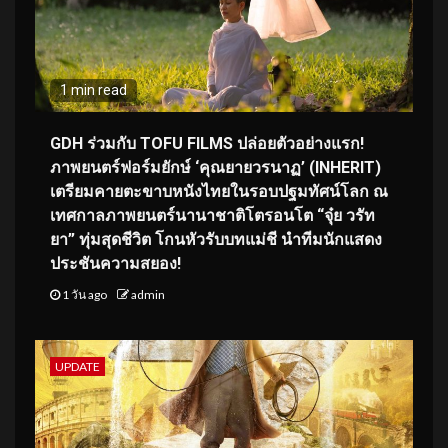
1 min read
GDH ร่วมกับ TOFU FILMS ปล่อยตัวอย่างแรก!
ภาพยนตร์ฟอร์มยักษ์ ‘คุณยายวรนาฏ’ (INHERIT)
เตรียมคายตะขาบหนังไทยในรอบปฐมทัศน์โลก ณ
เทศกาลภาพยนตร์นานาชาติโตรอนโต “จุ๋ย วรัท
ยา” ทุ่มสุดชีวิต โกนหัวรับบทแม่ชี นำทีมนักแสดง
ประชันความสยอง!
1 วัน ago
admin
UPDATE