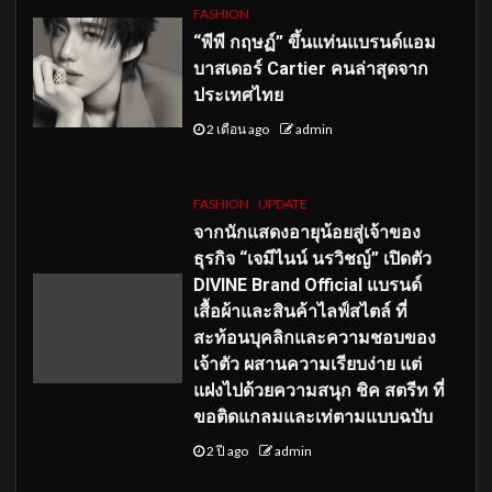
FASHION
“พีพี กฤษฏ์” ขึ้นแท่นแบรนด์แอม
บาสเดอร์ Cartier คนล่าสุดจาก
ประเทศไทย
2 เดือน ago
admin
FASHION
UPDATE
จากนักแสดงอายุน้อยสู่เจ้าของ
ธุรกิจ “เจมีไนน์ นรวิชญ์” เปิดตัว
DIVINE Brand Official แบรนด์
เสื้อผ้าและสินค้าไลฟ์สไตล์ ที่
สะท้อนบุคลิกและความชอบของ
เจ้าตัว ผสานความเรียบง่าย แต่
แฝงไปด้วยความสนุก ชิค สตรีท ที่
ขอติดแกลมและเท่ตามแบบฉบับ
2 ปี ago
admin