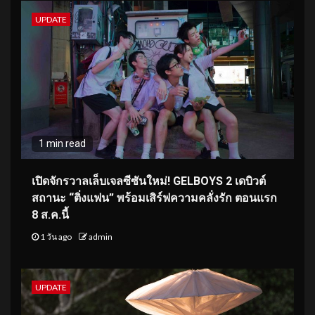
UPDATE
1 min read
เปิดจักรวาลเล็บเจลซีซันใหม่! GELBOYS 2 เดบิวต์
สถานะ “ติ่งแฟน” พร้อมเสิร์ฟความคลั่งรัก ตอนแรก
8 ส.ค.นี้
1 วัน ago
admin
UPDATE