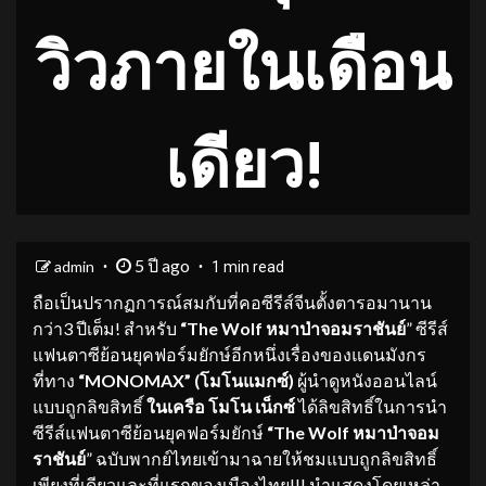
วิวภายในเดือน
เดียว!
5 ปี ago
admin
1 min read
ถือเป็นปรากฏการณ์สมกับที่คอซีรีส์จีนตั้งตารอมานาน
กว่า3 ปีเต็ม! สำหรับ
“The Wolf หมาป่าจอมราชันย์
” ซีรีส์
แฟนตาซีย้อนยุคฟอร์มยักษ์อีกหนึ่งเรื่องของแดนมังกร
ที่ทาง
“MONOMAX” (โมโนแมกซ์)
ผู้นำดูหนังออนไลน์
แบบถูกลิขสิทธิ์
ในเครือ โมโน เน็กซ์
ได้ลิขสิทธิ์ในการนำ
ซีรีส์แฟนตาซีย้อนยุคฟอร์มยักษ์
“The Wolf หมาป่าจอม
ราชันย์
” ฉบับพากย์ไทยเข้ามาฉายให้ชมแบบถูกลิขสิทธิ์
เพียงที่เดียวและที่แรกของเมืองไทย!!! นำแสดงโดยเหล่า