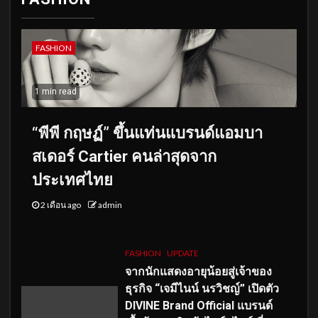
FASHION
1 min read
“พีพี กฤษฏ์” ขึ้นแท่นแบรนด์แอมบา
สเดอร์ Cartier คนล่าสุดจาก
ประเทศไทย
2 เดือน ago
admin
FASHION
UPDATE
จากนักแสดงอายุน้อยสู่เจ้าของ
ธุรกิจ “เจมีไนน์ นรวิชญ์” เปิดตัว
DIVINE Brand Official แบรนด์