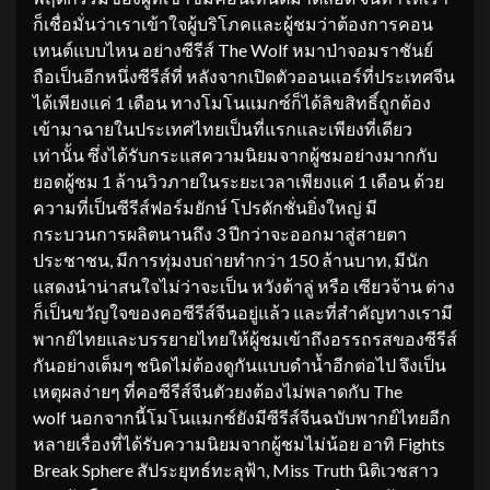
ก็เชื่อมั่นว่าเราเข้าใจผู้บริโภคและผู้ชมว่าต้องการคอน
เทนต์แบบไหน อย่างซีรีส์ The Wolf หมาป่าจอมราชันย์
ถือเป็นอีกหนึ่งซีรีส์ที่ หลังจากเปิดตัวออนแอร์ที่ประเทศจีน
ได้เพียงแค่ 1 เดือน ทางโมโนแมกซ์ก็ได้ลิขสิทธิ์ถูกต้อง
เข้ามาฉายในประเทศไทยเป็นที่แรกและเพียงที่เดียว
เท่านั้น ซึ่งได้รับกระแสความนิยมจากผู้ชมอย่างมากกับ
ยอดผู้ชม 1 ล้านวิวภายในระยะเวลาเพียงแค่ 1 เดือน ด้วย
ความที่เป็นซีรีส์ฟอร์มยักษ์ โปรดักชั่นยิ่งใหญ่ มี
กระบวนการผลิตนานถึง 3 ปีกว่าจะออกมาสู่สายตา
ประชาชน, มีการทุ่มงบถ่ายทำกว่า 150 ล้านบาท, มีนัก
แสดงนำน่าสนใจไม่ว่าจะเป็น หวังต้าลู่ หรือ เซียวจ้าน ต่าง
ก็เป็นขวัญใจของคอซีรีส์จีนอยู่แล้ว และที่สำคัญทางเรามี
พากย์ไทยและบรรยายไทยให้ผู้ชมเข้าถึงอรรถรสของซีรีส์
กันอย่างเต็มๆ ชนิดไม่ต้องดูกันแบบดำน้ำอีกต่อไป จึงเป็น
เหตุผลง่ายๆ ที่คอซีรีส์จีนตัวยงต้องไม่พลาดกับ The
wolf นอกจากนี้โมโนแมกซ์ยังมีซีรีส์จีนฉบับพากย์ไทยอีก
หลายเรื่องที่ได้รับความนิยมจากผู้ชมไม่น้อย อาทิ Fights
Break Sphere สัประยุทธ์ทะลุฟ้า, Miss Truth นิติเวชสาว