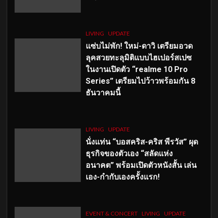
LIVING
UPDATE
แซ่บไม่พัก! ใหม่-ดาวิ เตรียมอวด
ลุคสวยทะลุมิติแบบไฮเปอร์สเปซ
ในงานเปิดตัว “realme 10 Pro
Series” เตรียมไปว้าวพร้อมกัน 8
ธันวาคมนี้
LIVING
UPDATE
นั่งแท่น “บอสคริส-คริส พีรวัส” ผุด
ธุรกิจของตัวเอง “สลัดแห่ง
อนาคต” พร้อมเปิดตัวหนังสั้น เล่น
เอง-กำกับเองครั้งแรก!
EVENT & CONCERT
LIVING
UPDATE