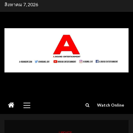
Skip
สิงหาคม 7, 2026
to
content
Primary
Watch Online
Menu
UPDATE