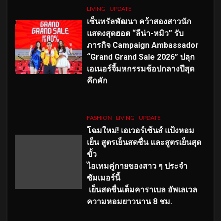
LIVING
UPDATE
เซ็นทรัลพัฒนา คว้าสองสาวนัก
แสดงสุดฮอต “ลีน่า-หมิว” รับ
ภารกิจ Campaign Ambassador
“Grand Grand Sale 2026” ปลุก
เอเนอร์จี้มหกรรมช้อปกลางปีสุด
คึกคัก
FASHION
LIVING
UPDATE
โฉมใหม่
! เอเวอร์เซ้นส์ แป้งหอม
เย็น สูตรเย็นสดชื่น และสูตรเย็นสุด
ขั้ว
ไอเทมคู่กายของสาว ๆ ประจำ
ซัมเมอร์นี้
เย็นสดชื่นเต็มคาราเบล อัพเลเวล
ความหอมยาวนาน
8
ชม.