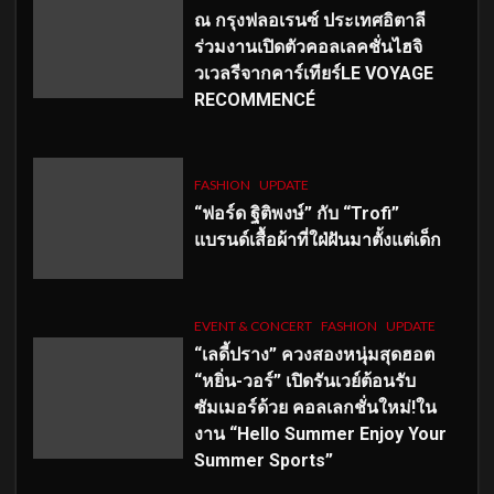
ณ กรุงฟลอเรนซ์ ประเทศอิตาลี
ร่วมงานเปิดตัวคอลเลคชั่นไฮจิ
วเวลรีจากคาร์เทียร์LE VOYAGE
RECOMMENCÉ
FASHION
UPDATE
“ฟอร์ด ฐิติพงษ์” กับ “Trofi”
แบรนด์เสื้อผ้าที่ใฝ่ฝันมาตั้งแต่เด็ก
EVENT & CONCERT
FASHION
UPDATE
“เลดี้ปราง” ควงสองหนุ่มสุดฮอต
“หยิ่น-วอร์” เปิดรันเวย์ต้อนรับ
ซัมเมอร์ด้วย คอลเลกชั่นใหม่!ใน
งาน “Hello Summer Enjoy Your
Summer Sports”