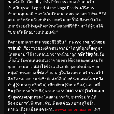
ยอดนักสืบ, Goodbye My Princess ตงกง ตำนานรัก
ตำหนักบูรพา, Legend of the Naga Pearls อภินิหาร
ตำนานมุกนาคี, ฯลฯ ไม่แน่ในอนาคตเราอาจจะได้ชมซีรีส์
ออนแอร์พร้อมกันกับที่ประเทศจีนเลยก็ได้ ซึ่งทางโมโน
แมกซ์จะยังไม่หยุดที่จะนำหนังและซีรีส์ดีๆ มาให้ผู้ชมได้
รับชมกันอีกอย่างแน่นอนค่ะ”
ติดตามชมความสนุกของซีรีส์จีน
“The Wolf หมาป่าจอม
ราชันย์
” เรื่องราวของเด็กชายจากป่าใหญ่ที่ถูกเลี้ยงดูมา
โดยหมาป่าได้ร่วงหล่นมาจากหน้าผาถูก
กษัตริย์จูเวิน
รับ
เลี้ยงได้รับตำแหน่งเป็นเจ้าชาย เขาได้เจอและตกหลุมรัก
ลูกสาวขุนนาง
หม่าไจซิง
แต่มันกลับยุ่งเหยิงเมื่อมีชาย
หนุ่มอีกคนอย่าง
จี๋ชง
เข้ามาอยู่ในวังวนความรัก รวมไป
ถึงเรื่องของการแย่งชิงบัลลังก์อีกด้วย! นำแสดงโดย
หวัง
ต้าลู่
(รับบท
จูเหยิวเวิ่น),
เซียวจ้าน
(รับบท จี๋ชง) และ
หลี่
ซิ่น
(รับบท หม่าไจซิง) ผ่านทาง
MONOMAX (โมโนแมก
ซ์)
ดูครบ จบทุกตอน!
โดยสามารถรับชมพร้อมกันได้
ถึง 4 อุปกรณ์ พิเศษ!!! จ่ายเพียงแค่ 129 บาท ดูไม่อั้น
นาน 2 เดือน เมื่อสมัครผ่าน
www.monomax.me
โทร