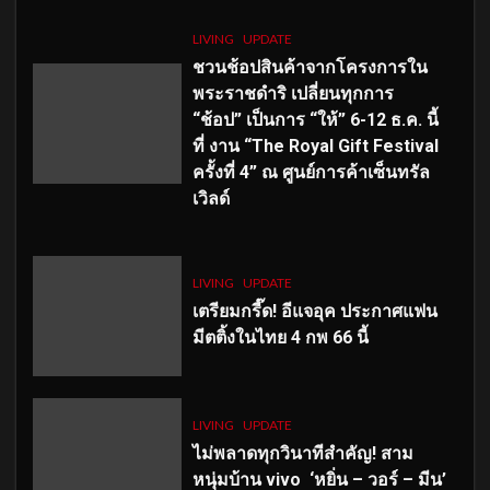
LIVING
UPDATE
ชวนช้อปสินค้าจากโครงการใน
พระราชดำริ เปลี่ยนทุกการ
“ช้อป” เป็นการ “ให้” 6-12 ธ.ค. นี้
ที่ งาน “The Royal Gift Festival
ครั้งที่ 4” ณ ศูนย์การค้าเซ็นทรัล
เวิลด์
LIVING
UPDATE
เตรียมกรี๊ด! อีแจอุค ประกาศแฟน
มีตติ้งในไทย 4 กพ 66 นี้
LIVING
UPDATE
ไม่พลาดทุกวินาทีสำคัญ
! สาม
หนุ่มบ้าน vivo ‘หยิ่น – วอร์ – มีน’