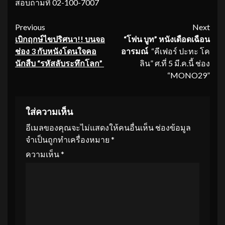
สอบถามที่ 02-100-7007
Continue
Previous
Next
เบิกฤกษ์ไขปริศนา
!! บนจอ
“โฟน บูท” หนังเดือดเฉือน
Reading
ช่อง 3 กับหนังโดนใจคอ
อารมณ์
“คีเฟอร์ ปะทะ โค
นักสืบ
“รหัสลับระทึกโลก”
ลิน” ศ.ที่ 5 มี.ค.นี้ ช่อง
“MONO29”
ใส่ความเห็น
อีเมลของคุณจะไม่แสดงให้คนอื่นเห็น
ช่องข้อมูล
จำเป็นถูกทำเครื่องหมาย
*
ความเห็น
*