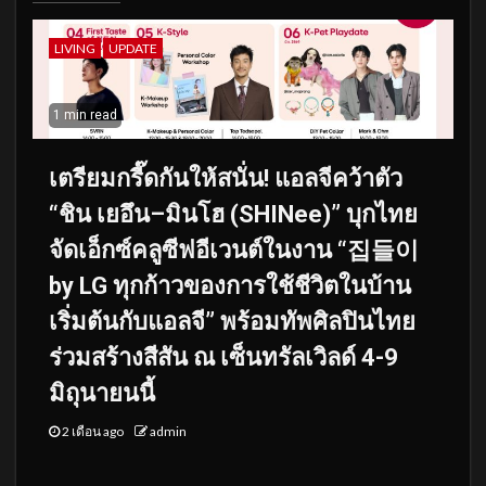
LIVING
UPDATE
1 min read
เตรียมกรี๊ดกันให้สนั่น! แอลจีคว้าตัว
“ชิน เยอึน–มินโฮ (SHINee)” บุกไทย
จัดเอ็กซ์คลูซีฟอีเวนต์ในงาน “집들이
by LG ทุกก้าวของการใช้ชีวิตในบ้าน
เริ่มต้นกับแอลจี” พร้อมทัพศิลปินไทย
ร่วมสร้างสีสัน ณ เซ็นทรัลเวิลด์ 4-9
มิถุนายนนี้
2 เดือน ago
admin