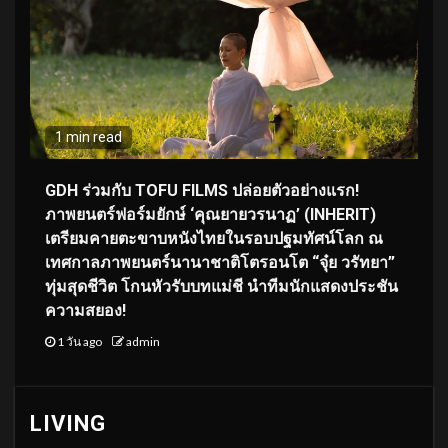
1 min read
GDH ร่วมกับ TOFU FILMS ปล่อยตัวอย่างแรก!
ภาพยนตร์ฟอร์มยักษ์ ‘คุณยายวรนาฏ’ (INHERIT)
เตรียมคายตะขาบหนังไทยในรอบปฐมทัศน์โลก ณ
เทศกาลภาพยนตร์นานาชาติโตรอนโต “จุ๋ย วรัทยา”
ทุ่มสุดชีวิต โกนหัวรับบทแม่ชี นำทีมนักแสดงประชัน
ความสยอง!
1 วัน ago
admin
LIVING