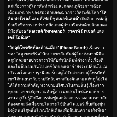
แค่เรื่องราวตู้โทรศัพท์ พร้อมสะกดคนดูด้วยการเฉือด
เฉือนบทบาท ของสองนักแสดงมากรางวัลระดับโลก
“โค
ลิน ฟาร์เรลล์ และ คีเฟอร์ ซุทเธอร์แลนด์”
เปิดศึกการต่อสู้
ด้วยจิตวิทยาระหว่างเหยื่อและผู้ล่า เสริมทัพด้วยนักแสดง
ฝีมือคับจอ
“ฟอเรสต์ วิทเทคเกอร์
, ราดาห์ มิตเชลล์ และ
เคธี่ โฮล์มส”
“วิกฤติโทรศัพท์สะท้านเมือง” (
Phone Booth)
เรื่องราว
ของ “สตู เชพเพิร์ด” นักประชาสัมพันธ์ผู้โด่งดังมากฝีมือ
สตูมักจะขายข่าวดาราให้กับสำนักพิมพ์ต่างๆ ทั้งเรื่องดี
และไม่ดีปะปนกันไป แต่ชีวิตของเขากำลังจะเปลี่ยนไป ณ
บริเวณใจกลางกรุงนิวยอร์ก สตูได้รับสายจากตู้โทรศัพท์
เขาได้สนธนากับชายลึกลับจากเสียงต้นสาย แต่สตูก็ยังไม่
ได้ให้ความสำคัญ ทว่าชายปริศนาในสายนั้นรู้เรื่องราว
ทุกอย่างของสตู ความลับชู้สาว ผลประโยชน์หน้าที่การ
งาน สตูเริ่มรู้สึกถึงการข่มขู่และต้องการวางสาย เขากลับ
ต้องตกตะลึงเมื่อชายในสาย ใช้ปืนสไนเปอร์เก็บเสียงซุ่ม
ยิงผู้คนบริสุทธิ์บริเวณใกล้เคียง เพื่อยืนยันความจริงที่เขา
ต้องการเล่นเกมจิตวิทยากับสตู สตูต้องยอมเล่นเกมเพื่อต่อ