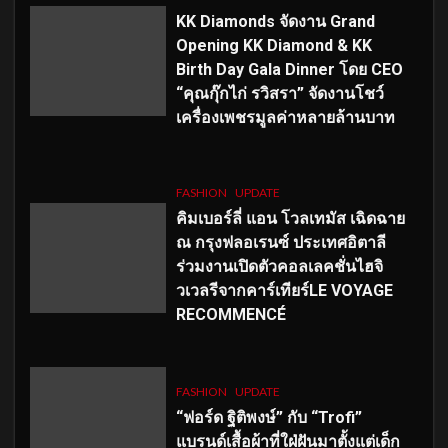
KK Diamonds จัดงาน Grand
Opening KK Diamond & KK
Birth Day Gala Dinner โดย CEO
“คุณกุ๊กไก่ รวิสรา” จัดงานโชว์
เครื่องเพชรมูลค่าหลายล้านบาท
FASHION
UPDATE
คิมเบอร์ลี่ แอน โวลเทมัส เฉิดฉาย
ณ กรุงฟลอเรนซ์ ประเทศอิตาลี
ร่วมงานเปิดตัวคอลเลคชั่นไฮจิ
วเวลรีจากคาร์เทียร์LE VOYAGE
RECOMMENCÉ
FASHION
UPDATE
“ฟอร์ด ฐิติพงษ์” กับ “Trofi”
แบรนด์เสื้อผ้าที่ใฝ่ฝันมาตั้งแต่เด็ก