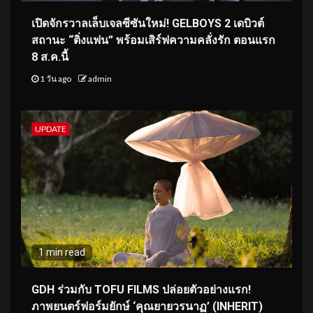
เปิดจักรวาลเล็บเจลซีซันใหม่! GELBOYS 2 เดบิวต์
สถานะ “ติ่งแฟน” พร้อมเสิร์ฟความคลั่งรัก ตอนแรก
8 ส.ค.นี้
1 วัน ago
admin
UPDATE
1 min read
GDH ร่วมกับ TOFU FILMS ปล่อยตัวอย่างแรก!
ภาพยนตร์ฟอร์มยักษ์ ‘คุณยายวรนาฏ’ (INHERIT)