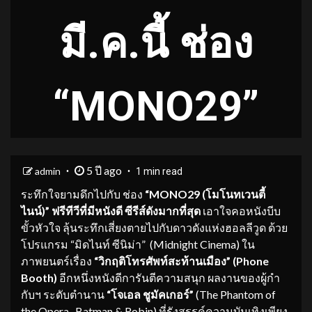
มี.ค.นี้ ช่อง
“MONO29”
5 ปี ago
admin
1 min read
ระทึกใจยามดึกไปกับ ช่อง
“
MONO29 (โมโนทเวนตี้
ไนน์)” ฟรีทีวีที่มีหนังดี ซีรีส์ดังมากที่สุด
เอาใจคอหนังบีบ
ขั้วหัวใจ ลุ้นระทึกเสี่ยงตายไปกับดาวดังแห่งฮอลลีวูด ด้วย
โปรแกรม “มิดไนท์ ซีนิม่า” (Midnight Cinema)
ใน
ภาพยนตร์เรื่อง
“วิกฤติโทรศัพท์สะท้านเมือง” (
Phone
Booth)
อีกหนึ่งหนังดีการันตีความสนุก ผลงานของผู้กำ
กับฯ ระดับตำนาน
“โจเอล ชูมัคเกอร์”
(The Phantom of
the Opera , Batman & Robin) ที่รังสรรค์ความบันเทิงเพียง