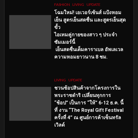
FASHION
LIVING
UPDATE
โฉมใหม่
! เอเวอร์เซ้นส์ แป้งหอม
เย็น สูตรเย็นสดชื่น และสูตรเย็นสุด
ขั้ว
ไอเทมคู่กายของสาว ๆ ประจำ
ซัมเมอร์นี้
เย็นสดชื่นเต็มคาราเบล อัพเลเวล
ความหอมยาวนาน
8
ชม.
LIVING
UPDATE
ชวนช้อปสินค้าจากโครงการใน
พระราชดำริ เปลี่ยนทุกการ
“ช้อป” เป็นการ “ให้” 6-12 ธ.ค. นี้
ที่ งาน “The Royal Gift Festival
ครั้งที่ 4” ณ ศูนย์การค้าเซ็นทรัล
เวิลด์