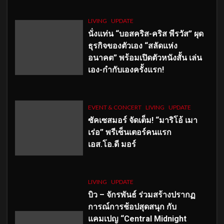
LIVING
UPDATE
นั่งแท่น “บอสคริส-คริส พีรวัส” ผุด
ธุรกิจของตัวเอง “สลัดแห่ง
อนาคต” พร้อมเปิดตัวหนังสั้น เล่น
เอง-กำกับเองครั้งแรก!
EVENT & CONCERT
LIVING
UPDATE
ซัคเซสมอร์ จัดเต็ม
!
“มาริโอ้ เมา
เร่อ” พรีเซ็นเตอร์คนแรก
เอส
.โอ.ดี มอร์
LIVING
UPDATE
บิว – จักรพันธ์ ร่วมสร้างปรากฏ
การณ์การช้อปสุดสนุก กับ
แคมเปญ “Central Midnight