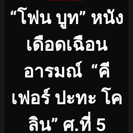
“โฟน บูท” หนัง
เดือดเฉือน
อารมณ์
“คี
เฟอร์ ปะทะ โค
ลิน” ศ.ที่ 5