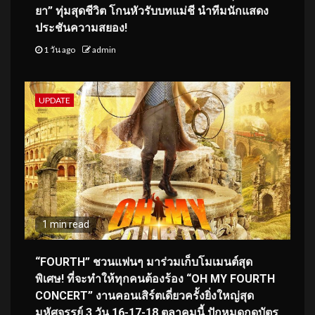
ยา” ทุ่มสุดชีวิต โกนหัวรับบทแม่ชี นำทีมนักแสดง
ประชันความสยอง!
1 วัน ago
admin
UPDATE
1 min read
“FOURTH” ชวนแฟนๆ มาร่วมเก็บโมเมนต์สุด
พิเศษ! ที่จะทำให้ทุกคนต้องร้อง “OH MY FOURTH
CONCERT” งานคอนเสิร์ตเดี่ยวครั้งยิ่งใหญ่สุด
มหัศจรรย์ 3 วัน 16-17-18 ตุลาคมนี้ ปักหมุดกดบัตร