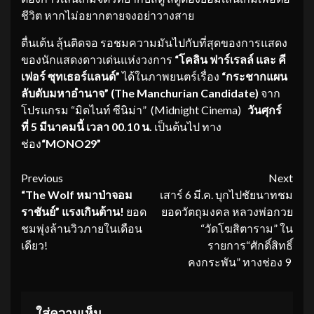
ชีวิต หากไม่อยากตายจงอย่าวางสาย
ตื่นเต้น ลุ้นติดจอ รอชมความมันไปกับที่สุดของการแสดง
ของนักแสดงดาวเด่นแห่งวงการ
“โคลิน ฟาร์เรลล์ และ คี
เฟอร์ ซุทเธอร์แลนด์”
ได้ในภาพยนตร์เรื่อง
“กระชากแผน
ลับดับมหาอำนาจ” (
The Manchurian Candidate)
จาก
โปรแกรม “มิดไนท์ ซีนิม่า” (Midnight Cinema)
วันศุกร์
ที่
5 มีนาคมนี้ เวลา 00.10 น.
เป็นต้นไป ทาง
ช่อง
“
MONO29”
Continue
Previous
Next
“
The Wolf หมาป่าจอม
เสาร์ 6 มี.ค. บุกไปชัยนาทชม
Reading
ราชันย์” แรงเกินต้าน!
ยอด
ยอดวัตถุมงคล หลวงพ่อกวย
ชมพุ่งล้านวิวภายในเดือน
“วัดโฆสิตาราม” ใน
เดียว!
รายการ“ศักดิ์สิทธิ์
คงกระพัน” ทางช่อง 9
ใส่ความเห็น