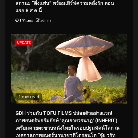
สถานะ “ติ่งแฟน” พร้อมเสิร์ฟความคลั่งรัก ตอน
แรก 8 ส.ค.นี้
1 วัน ago
admin
UPDATE
1 min read
GDH ร่วมกับ TOFU FILMS ปล่อยตัวอย่างแรก!
ภาพยนตร์ฟอร์มยักษ์ ‘คุณยายวรนาฏ’ (INHERIT)
เตรียมคายตะขาบหนังไทยในรอบปฐมทัศน์โลก ณ
เทศกาลภาพยนตร์นานาชาติโตรอนโต “จุ๋ย วรัท