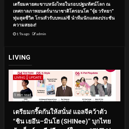
เตรียมคายตะขาบหนังไทยในรอบปฐมทัศน์โลก ณ
เทศกาลภาพยนตร์นานาชาติโตรอนโต “จุ๋ย วรัทยา”
ทุ่มสุดชีวิต โกนหัวรับบทแม่ชี นำทีมนักแสดงประชัน
ความสยอง!
1 วัน ago
admin
LIVING
LIVING
UPDATE
1 min read
เตรียมกรี๊ดกันให้สนั่น! แอลจีคว้าตัว
“ชิน เยอึน–มินโฮ (SHINee)” บุกไทย