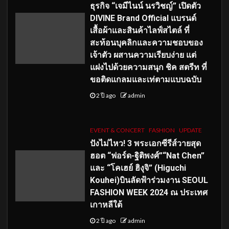
ธุรกิจ “เจมีไนน์ นรวิชญ์” เปิดตัว
DIVINE Brand Official แบรนด์
เสื้อผ้าและสินค้าไลฟ์สไตล์ ที่
สะท้อนบุคลิกและความชอบของ
เจ้าตัว ผสานความเรียบง่าย แต่
แฝงไปด้วยความสนุก ชิค สตรีท ที่
ขอติดแกลมและเท่ตามแบบฉบับ
2 ปี ago
admin
EVENT & CONCERT
FASHION
UPDATE
ปังไม่ไหว! 3 พระเอกซีรีส์วายสุด
ฮอต “ฟอร์ด-ฐิติพงศ์”“Nat Chen”
และ “โคเฮย์ ฮิงุจิ” (Higuchi
Kouhei)บินลัดฟ้าร่วมงาน SEOUL
FASHION WEEK 2024 ณ ประเทศ
เกาหลีใต้
2 ปี ago
admin