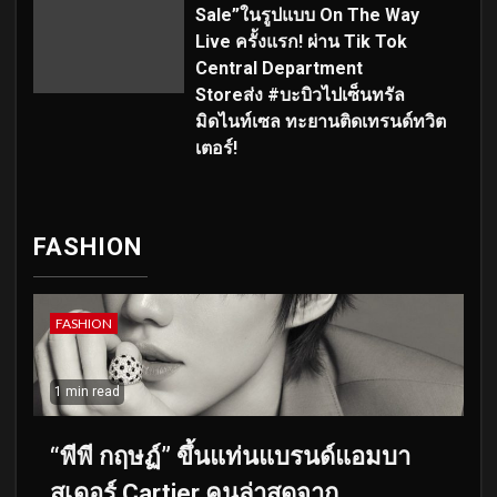
Sale”ในรูปแบบ On The Way
Live ครั้งแรก! ผ่าน Tik Tok
Central Department
Storeส่ง #บะบิวไปเซ็นทรัล
มิดไนท์เซล ทะยานติดเทรนด์ทวิต
เตอร์!
FASHION
FASHION
1 min read
“พีพี กฤษฏ์” ขึ้นแท่นแบรนด์แอมบา
สเดอร์ Cartier คนล่าสุดจาก