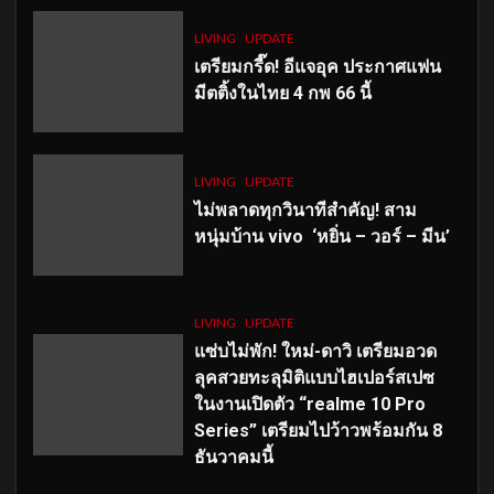
LIVING
UPDATE
เตรียมกรี๊ด! อีแจอุค ประกาศแฟน
มีตติ้งในไทย 4 กพ 66 นี้
LIVING
UPDATE
ไม่พลาดทุกวินาทีสำคัญ
! สาม
หนุ่มบ้าน vivo ‘หยิ่น – วอร์ – มีน’
LIVING
UPDATE
แซ่บไม่พัก! ใหม่-ดาวิ เตรียมอวด
ลุคสวยทะลุมิติแบบไฮเปอร์สเปซ
ในงานเปิดตัว “realme 10 Pro
Series” เตรียมไปว้าวพร้อมกัน 8
ธันวาคมนี้