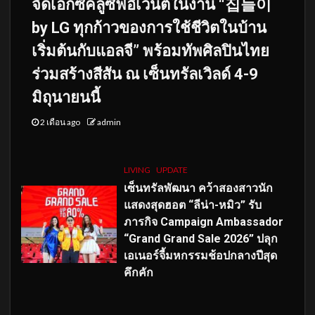
จัดเอ็กซ์คลูซีฟอีเวนต์ในงาน “집들이
by LG ทุกก้าวของการใช้ชีวิตในบ้าน
เริ่มต้นกับแอลจี” พร้อมทัพศิลปินไทย
ร่วมสร้างสีสัน ณ เซ็นทรัลเวิลด์ 4-9
มิถุนายนนี้
2 เดือน ago
admin
LIVING
UPDATE
เซ็นทรัลพัฒนา คว้าสองสาวนัก
แสดงสุดฮอต “ลีน่า-หมิว” รับ
ภารกิจ Campaign Ambassador
“Grand Grand Sale 2026” ปลุก
เอเนอร์จี้มหกรรมช้อปกลางปีสุด
คึกคัก