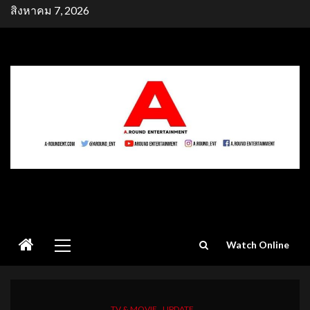
Skip
สิงหาคม 7, 2026
to
content
Primary
Watch Online
Menu
TV & MOVIE
UPDATE