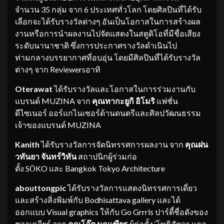
จำนวน 35 กลุ่ม จาก 6 ประเทศทั่วโลก โดยศิลปินที่ได้รับ
เลือกจะได้รับรางวัลต่างๆ อันเป็นโอกาสในการสร้างผล
งานหรือการนำผลงานไปจัดแสดงในสตูดิโอที่มีชื่อเสียง
ระดับนานาชาติ ซึ่งการประกาศรางวัลดำเนินไป
ท่ามกลางบรรยากาศที่อบอุ่น โดยมีศิลปินที่ได้รับรางวัล
ต่างๆ จาก Reviewersอาทิ
Oterawat
ได้รับรางวัลและโอกาสในการร่วมงานกับ
แบรนด์ MUZINA จาก
คุณทากะยูกิ อิโมริ
แฟชั่น
ดีไซเนอร์ ออร์แกไนเซอร์ด้านดนตรีและศิลปวัฒนธรรม
เจ้าของแบรนด์ MUZINA
Kanith
ได้รับรางวัลการจัดนิทรรศการผลงาน จาก
คุณฝน
วทันยา จันทร์วิทัน
สถาปนิกผู้ร่วมก่อ
ตั้ง SŌKO และ Bangkok Tokyo Architecture
abouttongpic
ได้รับรางวัลการแสดงนิทรรศการเดี่ยว
และสร้างสิ่งพิมพ์กับ Bodhisattava gallery และได้
ออกแบบ Visual graphics ให้กับ Go Grrrls ปาร์ตี้ชื่อดังของ
ชาวเควียร์ จาก
คุณโอ๊ต มณเฑียร
ผู้ก่อตั้ง ‘โพธิสัตวา แกล