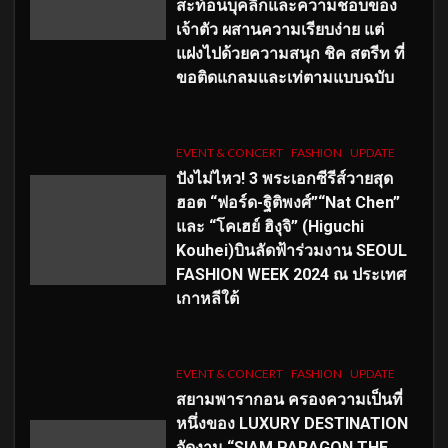
สะท้อนบุคลิกและความชอบของ
เจ้าตัว ผสานความเรียบง่าย แต่
แฝงไปด้วยความสนุก ชิค สตรีท ที่
ขอติดแกลมและเท่ตามแบบฉบับ
EVENT & CONCERT
FASHION
UPDATE
ปังไม่ไหว! 3 พระเอกซีรีส์วายสุด
ฮอต “ฟอร์ด-ฐิติพงศ์”“Nat Chen”
และ “โคเฮย์ ฮิงุจิ” (Higuchi
Kouhei)บินลัดฟ้าร่วมงาน SEOUL
FASHION WEEK 2024 ณ ประเทศ
เกาหลีใต้
EVENT & CONCERT
FASHION
UPDATE
สยามพารากอน ครองความเป็นที่
หนึ่งของ LUXURY DESTINATION
จัดงาน “SIAM PARAGON THE