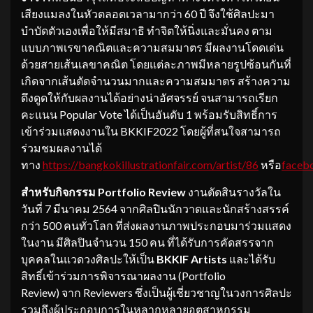
เสียงแมลงในหัวตลอดเวลามากว่า 60 ปี จึงใช้ศิลปะมา
บำบัดตัวเองเพื่อให้มีสมาธิ ทำจิตให้นิ่งและมั่นคง ตาม
แบบภาพเรขาคณิตและความสมมาตร มีผลงานโดดเด่น
ด้วยสายเส้นเลขาคณิต โดยแต่ละภาพมีหลายรูปซ้อนกันที่
เกิดจากเส้นตัดจำนวนมากและความสมมาตร สร้างความ
ดึงดูดให้กับผลงานได้อย่างน่าอัศจรรย์ จนสามารถเรียก
คะแนน Popular Vote ได้เป็นอันดับ 1 พร้อมรับสิทธิ์การ
เข้าร่วมแสดงงานใน BKKIF2022 โดยผู้ที่สนใจสามารถ
ร่วมชมผลงานได้
ทาง
https://bangkokillustrationfair.com/artist/86
หรือ
face
สำหรับกิจกรรม
Portfolio Review
งานตัดสินรางวัลใน
วันที่ 7 มีนาคม 2564 จากศิลปินนักวาดและนักสร้างสรรค์
กว่า 500 คนทั่วโลก ที่ส่งผลงานภาพประกอบมาร่วมแสดง
ในงาน มีศิลปินจำนวน 150 คน ที่ได้รับการคัดสรรจาก
บุคคลในแวดวงศิลปะให้เป็น
BKKIF Artists
และได้รับ
สิทธิ์เข้าร่วมการพิจารณาผลงาน (Portfolio
Review) จาก Reviewers ซึ่งเป็นผู้เชี่ยวชาญในวงการศิลปะ
รวมถึงผู้ประกอบการในหลากหลายอุตสาหกรรม