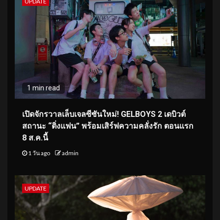
UPDATE
1 min read
เปิดจักรวาลเล็บเจลซีซันใหม่! GELBOYS 2 เดบิวต์
สถานะ “ติ่งแฟน” พร้อมเสิร์ฟความคลั่งรัก ตอนแรก
8 ส.ค.นี้
1 วัน ago
admin
UPDATE