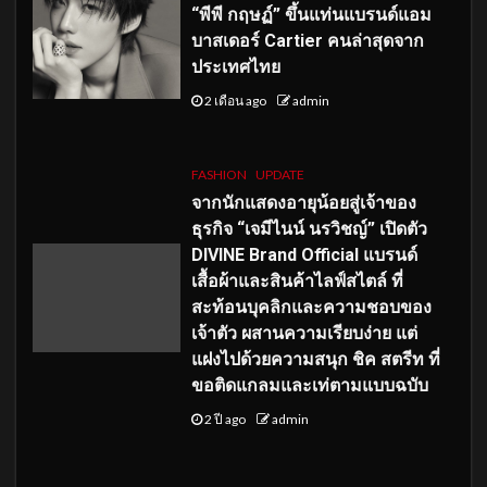
“พีพี กฤษฏ์” ขึ้นแท่นแบรนด์แอม
บาสเดอร์ Cartier คนล่าสุดจาก
ประเทศไทย
2 เดือน ago
admin
FASHION
UPDATE
จากนักแสดงอายุน้อยสู่เจ้าของ
ธุรกิจ “เจมีไนน์ นรวิชญ์” เปิดตัว
DIVINE Brand Official แบรนด์
เสื้อผ้าและสินค้าไลฟ์สไตล์ ที่
สะท้อนบุคลิกและความชอบของ
เจ้าตัว ผสานความเรียบง่าย แต่
แฝงไปด้วยความสนุก ชิค สตรีท ที่
ขอติดแกลมและเท่ตามแบบฉบับ
2 ปี ago
admin