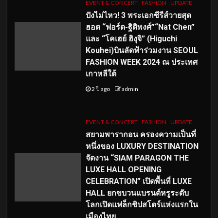
EVENT & CONCERT
FASHION
UPDATE
ปังไม่ไหว! 3 พระเอกซีรีส์วายสุด
ฮอต “ฟอร์ด-ฐิติพงศ์”“Nat Chen”
และ “โคเฮย์ ฮิงุจิ” (Higuchi
Kouhei)บินลัดฟ้าร่วมงาน SEOUL
FASHION WEEK 2024 ณ ประเทศ
เกาหลีใต้
2 ปี ago
admin
EVENT & CONCERT
FASHION
UPDATE
สยามพารากอน ครองความเป็นที่
หนึ่งของ LUXURY DESTINATION
จัดงาน “SIAM PARAGON THE
LUXE HALL OPENING
CELEBRATION” เปิดพื้นที่ LUXE
HALL ยกขบวนแบรนด์หรูระดับ
โลกเปิดแฟล็กชิปสโตร์แห่งแรกใน
เมืองไทย