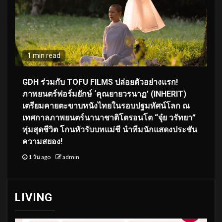
1 min read
GDH ร่วมกับ TOFU FILMS ปล่อยตัวอย่างแรก!
ภาพยนตร์ฟอร์มยักษ์ ‘คุณยายวรนาฏ’ (INHERIT)
เตรียมคายตะขาบหนังไทยในรอบปฐมทัศน์โลก ณ
เทศกาลภาพยนตร์นานาชาติโตรอนโต “จุ๋ย วรัทยา”
ทุ่มสุดชีวิต โกนหัวรับบทแม่ชี นำทีมนักแสดงประชัน
ความสยอง!
1 วัน ago
admin
LIVING