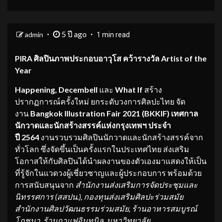
5 ปี ago
admin
1 min read
PIRA ศิลปินภาพประกอบอาวุโส คว้ารางวัล Artist of the
Year
Happening, Decembell
และ
What If
สร้าง
ปรากฏการณ์ครั้งใหม่ ยกระดับวงการศิลปะไทย จัด
งาน
Bangkok Illustration Fair 2021 (BKKIF) เทศกาล
นักวาดและนักสร้างสรรค์แห่งกรุงเทพฯ ประจำ
ปี 2564
งานรวบรวมศิลปินนักวาดและนักสร้างสรรค์จาก
ทั่วโลก ซึ่งจัดขึ้นเป็นครั้งแรกในประเทศไทย ส่งเสริม
โอกาสให้กับศิลปินได้นำผลงานของตัวเองมาแสดงให้เป็น
ที่รู้จักในแวดวงผู้เชี่ยวชาญและผู้ประกอบการ พร้อมด้วย
การสนับสนุนจาก
สำนักงานส่งเสริมการจัดประชุมและ
นิทรรศการ (สสปน.), กองทุนส่งเสริมศิลปะร่วมสมัย
สำนักงานศิลปวัฒนธรรมร่วมสมัย, ร้านอาหารสมบูรณ์
โภชนา, ร้านกาแฟอินทนิล, มหาวิทยาลัย