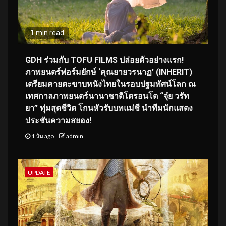
1 min read
GDH ร่วมกับ TOFU FILMS ปล่อยตัวอย่างแรก!
ภาพยนตร์ฟอร์มยักษ์ ‘คุณยายวรนาฏ’ (INHERIT)
เตรียมคายตะขาบหนังไทยในรอบปฐมทัศน์โลก ณ
เทศกาลภาพยนตร์นานาชาติโตรอนโต “จุ๋ย วรัท
ยา” ทุ่มสุดชีวิต โกนหัวรับบทแม่ชี นำทีมนักแสดง
ประชันความสยอง!
1 วัน ago
admin
UPDATE