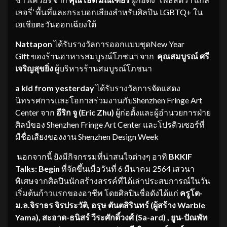
เลอรี่’ พื้นที่และกระบอกเสียงสำหรับศิลปิน LGBTQ+ ใน
เอเชียตะวันออกเฉียงใต้
Nattapon
ได้รับรางวัลการออกแบบชุดNew Year
Gift ของร้านอาหารสมบูรณ์โภชนา จาก
คุณสมบูรณ์ ศรี
เจริญสุขยิ่ง
ผู้บริหารร้านสมบูรณ์โภชนา
a kid from yesterday
ได้รับรางวัลการจัดแสดง
นิทรรศการและโอกาสร่วมงานกับShenzhen Fringe Art
Center จาก
อีริก จู (
Eric Zhu)
ผู้ก่อตั้งและผู้อำนวยการฝ่าย
ศิลป์ของ Shenzhen Fringe Art Center และโปรดิวเซอร์ที่
มีชื่อเสียงของงาน Shenzhen Design Week
นอกจากนี้ ยังมีกิจกรรมที่น่าสนใจต่างๆ อาทิ
BKKIF
Talks: Begin
ที่จัดขึ้นเมื่อวันที่ 6 มีนาคม 2564 เสวนา
พิเศษจากศิลปินนักสร้างสรรค์ที่ได้เล่าประสบการณ์ในวัน
เริ่มต้นก้าวแรกของอาชีพ โดยศิลปินชื่อดังได้แก่
ครูโต-
ม.ล.จิราธร จิรประวัติ
, อรุษ ตันตสิรินทร์ (ผู้สร้าง Warbie
Yama), สะอาด-ธนิสร์ วีระศักดิ์วงศ์ (Sa-ard) , ยูน-ปัณพัท