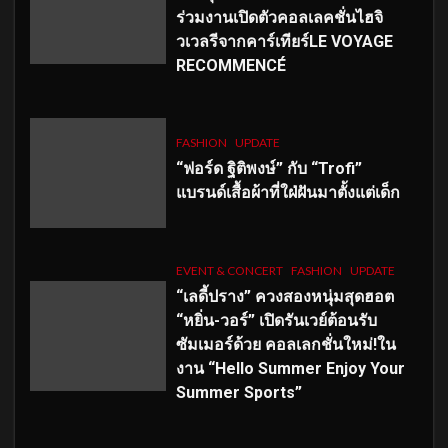
ร่วมงานเปิดตัวคอลเลคชั่นไฮจิ
วเวลรีจากคาร์เทียร์LE VOYAGE
RECOMMENCÉ
FASHION
UPDATE
“ฟอร์ด ฐิติพงษ์” กับ “Trofi”
แบรนด์เสื้อผ้าที่ใฝ่ฝันมาตั้งแต่เด็ก
EVENT & CONCERT
FASHION
UPDATE
“เลดี้ปราง” ควงสองหนุ่มสุดฮอต
“หยิ่น-วอร์” เปิดรันเวย์ต้อนรับ
ซัมเมอร์ด้วย คอลเลกชั่นใหม่!ใน
งาน “Hello Summer Enjoy Your
Summer Sports”