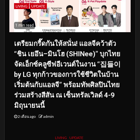
LIVING
UPDATE
1 min read
เตรียมกรี๊ดกันให้สนั่น! แอลจีคว้าตัว
“ชิน เยอึน–มินโฮ (SHINee)” บุกไทย
จัดเอ็กซ์คลูซีฟอีเวนต์ในงาน “집들이
by LG ทุกก้าวของการใช้ชีวิตในบ้าน
เริ่มต้นกับแอลจี” พร้อมทัพศิลปินไทย
ร่วมสร้างสีสัน ณ เซ็นทรัลเวิลด์ 4-9
มิถุนายนนี้
2 เดือน ago
admin
LIVING
UPDATE