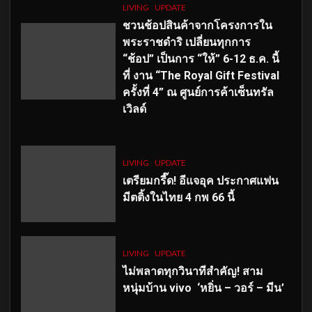
LIVING
UPDATE
ชวนช้อปสินค้าจากโครงการใน
พระราชดำริ เปลี่ยนทุกการ
“ช้อป” เป็นการ “ให้” 6-12 ธ.ค. นี้
ที่ งาน “The Royal Gift Festival
ครั้งที่ 4” ณ ศูนย์การค้าเซ็นทรัล
เวิลด์
LIVING
UPDATE
เตรียมกรี๊ด! อีแจอุค ประกาศแฟน
มีตติ้งในไทย 4 กพ 66 นี้
LIVING
UPDATE
ไม่พลาดทุกวินาทีสำคัญ
! สาม
หนุ่มบ้าน vivo ‘หยิ่น – วอร์ – มีน’