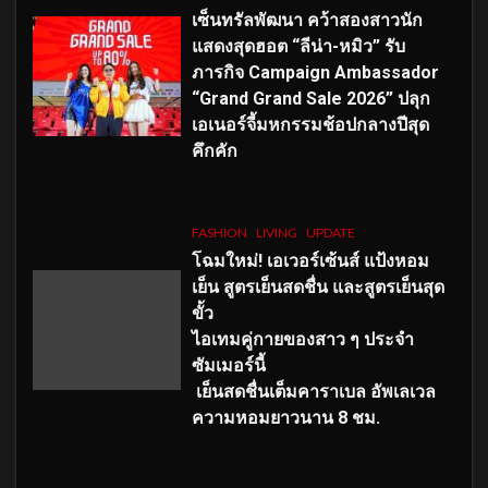
เซ็นทรัลพัฒนา คว้าสองสาวนัก
แสดงสุดฮอต “ลีน่า-หมิว” รับ
ภารกิจ Campaign Ambassador
“Grand Grand Sale 2026” ปลุก
เอเนอร์จี้มหกรรมช้อปกลางปีสุด
คึกคัก
FASHION
LIVING
UPDATE
โฉมใหม่
! เอเวอร์เซ้นส์ แป้งหอม
เย็น สูตรเย็นสดชื่น และสูตรเย็นสุด
ขั้ว
ไอเทมคู่กายของสาว ๆ ประจำ
ซัมเมอร์นี้
เย็นสดชื่นเต็มคาราเบล อัพเลเวล
ความหอมยาวนาน
8
ชม.