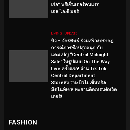
เร่อ” พรีเซ็นเตอร์คนแรก
เอส
.โอ.ดี มอร์
LIVING
UPDATE
บิว – จักรพันธ์ ร่วมสร้างปรากฏ
การณ์การช้อปสุดสนุก กับ
แคมเปญ “Central Midnight
Sale”ในรูปแบบ On The Way
Live ครั้งแรก! ผ่าน Tik Tok
Central Department
Storeส่ง #บะบิวไปเซ็นทรัล
มิดไนท์เซล ทะยานติดเทรนด์ทวิต
เตอร์!
FASHION