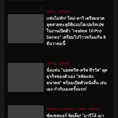
LIVING
UPDATE
แซ่บไม่พัก! ใหม่-ดาวิ เตรียมอวด
ลุคสวยทะลุมิติแบบไฮเปอร์สเปซ
ในงานเปิดตัว “realme 10 Pro
Series” เตรียมไปว้าวพร้อมกัน 8
ธันวาคมนี้
LIVING
UPDATE
นั่งแท่น “บอสคริส-คริส พีรวัส” ผุด
ธุรกิจของตัวเอง “สลัดแห่ง
อนาคต” พร้อมเปิดตัวหนังสั้น เล่น
เอง-กำกับเองครั้งแรก!
EVENT & CONCERT
LIVING
UPDATE
ซัคเซสมอร์ จัดเต็ม
!
“มาริโอ้ เมา