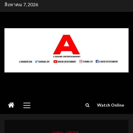
Skip
สิงหาคม 7, 2026
to
content
Primary
Watch Online
Menu
LIVING
UPDATE