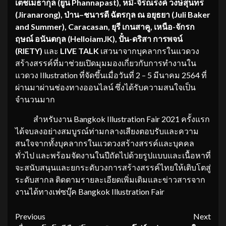
เตชเมธากุล (ยูน Phannapast), หมี-จิรณรงค์ วงษ์สุนทร
(Jiranarong), ป่าน–ชนารดี ฉัตรกุล ณ อยุธยา (Juli Baker
and Summer), Caracasan, ยุรี เกนสาคู, เหนือ-จักรก
ฤษณ์ อนันตกุล (HelloiamJK), ปั๋น-ดริสา การพจน์
(RIETY)
และ
LIVE TALK
เสวนาจากบุคลากรในแวดวง
สร้างสรรค์ที่มาช่วยเปิดมุมมองเกี่ยวกับการทำงานใน
แวดวง Illustration ที่จัดขึ้นเมื่อวันที่ 2 – 5 มีนาคม 2564 ที่
ผ่านมาผ่านช่องทางออนไลน์ ซึ่งได้รับความสนใจเป็น
จำนวนมาก
สำหรับงาน Bangkok Illustration Fair 2021 ครั้งแรก
ได้จบลงอย่างสมบูรณ์ท่ามกลางเสียงตอบรับและความ
สนใจจากทั้งบุคลากรในแวดวงสร้างสรรค์และบุคคล
ทั่วไป และพร้อมจัดงานในปีถัดไปด้วยรูปแบบและเนื้อหาที่
จะสนับสนุนและยกระดับวงการสร้างสรรค์ไทยให้เติบโตสู่
ระดับสากล ติดตามรายละเอียดเพิ่มเติมและข่าวสารจาก
งานได้ทางเฟซบุ๊ค Bangkok Illustration Fair
Continue
Previous
Next