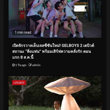
1 min read
เปิดจักรวาลเล็บเจลซีซันใหม่! GELBOYS 2 เดบิวต์
สถานะ “ติ่งแฟน” พร้อมเสิร์ฟความคลั่งรัก ตอน
แรก 8 ส.ค.นี้
1 วัน ago
admin
UPDATE