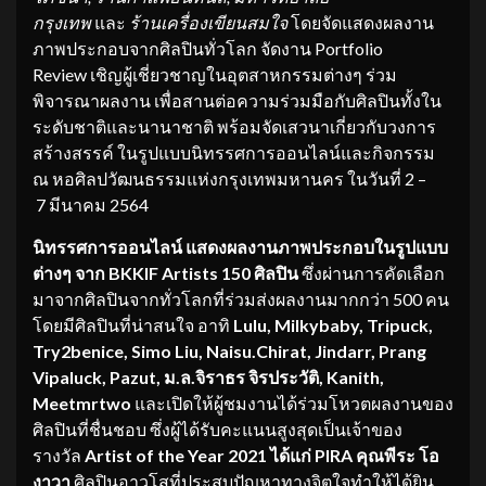
กรุงเทพ
และ
ร้านเครื่องเขียนสมใจ
โดยจัดแสดงผลงาน
ภาพประกอบจากศิลปินทั่วโลก จัดงาน Portfolio
Review เชิญผู้เชี่ยวชาญในอุตสาหกรรมต่างๆ ร่วม
พิจารณาผลงาน เพื่อสานต่อความร่วมมือกับศิลปินทั้งใน
ระดับชาติและนานาชาติ พร้อมจัดเสวนาเกี่ยวกับวงการ
สร้างสรรค์ ในรูปแบบนิทรรศการออนไลน์และกิจกรรม
ณ หอศิลปวัฒนธรรมแห่งกรุงเทพมหานคร ในวันที่ 2 –
7 มีนาคม 2564
นิทรรศการออนไลน์ แสดงผลงานภาพประกอบในรูปแบบ
ต่างๆ จาก
BKKIF Artists 150 ศิลปิน
ซึ่งผ่านการคัดเลือก
มาจากศิลปินจากทั่วโลกที่ร่วมส่งผลงานมากกว่า 500 คน
โดยมีศิลปินที่น่าสนใจ อาทิ
Lulu, Milkybaby, Tripuck,
Try2benice, Simo Liu, Naisu.Chirat, Jindarr, Prang
Vipaluck, Pazut, ม.ล.จิราธร จิรประวัติ, Kanith,
Meetmrtwo
และเปิดให้ผู้ชมงานได้ร่วมโหวตผลงานของ
ศิลปินที่ชื่นชอบ ซึ่งผู้ได้รับคะแนนสูงสุดเป็นเจ้าของ
รางวัล
Artist of the Year 2021 ได้แก่ PIRA คุณพีระ โอ
งาวา
ศิลปินอาวุโสที่ประสบปัญหาทางจิตใจทำให้ได้ยิน