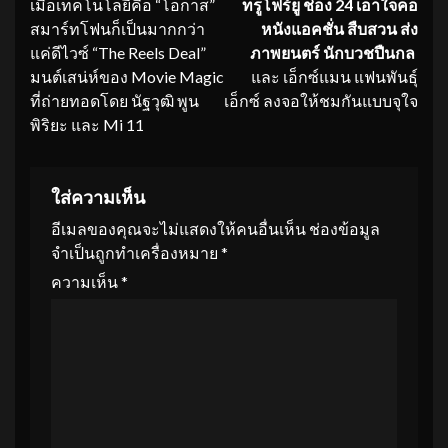
เมื่อเทคโนโลยีคือ “โอกาส”
ทรูโฟร์ยู ช่อง
24
เอาใจคอ
Reading
สมาร์ทโฟนก็เป็นมากกว่า
หนังแอคชั่น สืบสวน ส่ง
แค่ดีไวซ์ “The Reels Deal”
ภาพยนตร์ นักบวชปืนกล
มนต์เสน่ห์ของ Movie Magic
และ เอ็กซ์แมน แฟนพันธุ์
ที่ถ่ายทอดโดย นัฐวุฒิ พูน
เอ็กซ์ ลงจอให้ชมกันแบบจุใจ
พิริยะ และ Mi 11
ใส่ความเห็น
อีเมลของคุณจะไม่แสดงให้คนอื่นเห็น
ช่องข้อมูล
จำเป็นถูกทำเครื่องหมาย
*
ความเห็น
*