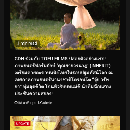
1 min read
GDH ร่วมกับ TOFU FILMS ปล่อยตัวอย่างแรก!
ภาพยนตร์ฟอร์มยักษ์ ‘คุณยายวรนาฏ’ (INHERIT)
เตรียมคายตะขาบหนังไทยในรอบปฐมทัศน์โลก ณ
เทศกาลภาพยนตร์นานาชาติโตรอนโต “จุ๋ย วรัท
ยา” ทุ่มสุดชีวิต โกนหัวรับบทแม่ชี นำทีมนักแสดง
ประชันความสยอง!
56 นาที ago
admin
UPDATE