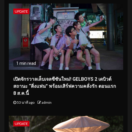
UPDATE
1 min read
เปิดจักรวาลเล็บเจลซีซันใหม่! GELBOYS 2 เดบิวต์
สถานะ “ติ่งแฟน” พร้อมเสิร์ฟความคลั่งรัก ตอนแรก
8 ส.ค.นี้
53 นาที ago
admin
UPDATE