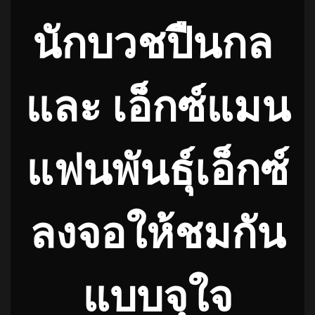
นักบวชปืนกล
และ เอ็กซ์แมน
แฟนพันธุ์เอ็กซ์
ลงจอให้ชมกัน
แบบจุใจ