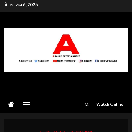
Skip
สิงหาคม 6, 2026
to
content
Primary
Watch Online
Menu
TV & MOVIE
UPDATE
WESTERN