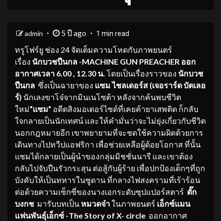
5 ปี ago
admin
1 min read
ทรูโฟร์ยู ช่อง 24 จัดเต็มความโหดกับภาพยนตร์
เรื่อง
นักบวชปืนกล -MACHINE GUN PREACHER ออก
อากาศเวลา 6.00 , 12.30 น.
โดยเป็นเรื่องราวของ
นักบวช
ปืนกล
ซึ่งเป็นฉายาของ
แซม ไชลเดอร์ส (เจอราร์ด บัตเลอ
ร์)
นักเลงขาโจ๋จากมินเนโซต้า หลังจากค้นพบชีวิต
ใหม่
“แซม”
อดีตสิงมอเตอร์ไซด์ที่เคยค้ายาเสพติด ก็กลับ
ใจกลายเป็นนักเทศน์ และให้คำมั่นว่าจะไม่ยุ่งเกี่ยวกับชีวิต
นอกกฎหมายอีก เขาพยายามที่จะชดใช้ความผิดด้วยการ
เดินทางไปทวีปแอฟริกา เพื่อช่วยเหลือผู้ด้อยโอกาส ที่นั้น
แซมได้กลายเป็นผู้นำของกลุ่มมิชชั่นนารี และเขาต้อง
กลับไปจับปืนรัวกระสุน ต่อสู้กับผู้ร้าย เพื่อปกป้องเด็กๆที่ถูก
บังคับให้เป็นทหารในซูดาน ที่กลางไฟสงครามที่เร้าร้อน
ต่อด้วยความเซ็กซี่ของนางเอกระดับซุปแปอร์สตาร์
ตั๊ก
บงกช
มารับบทเป็น
หมวดจ๋า
ในภาพยนตร์
เอ็กซ์แมน
แฟนพันธุ์เอ็กซ์
-The Story of X- circle
ออกอากาศ