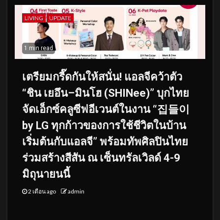
LIVING
UPDATE
1 min read
เตรียมกรี๊ดกันให้สนั่น! แอลจีคว้าตัว
“ชิน เยอึน–มินโฮ (SHINee)” บุกไทย
จัดเอ็กซ์คลูซีฟอีเวนต์ในงาน “집들이
by LG ทุกก้าวของการใช้ชีวิตในบ้าน
เริ่มต้นกับแอลจี” พร้อมทัพศิลปินไทย
ร่วมสร้างสีสัน ณ เซ็นทรัลเวิลด์ 4-9
มิถุนายนนี้
2 เดือน ago
admin