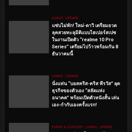
LIVING
UPDATE
แซ่บไม่พัก! ใหม่-ดาวิ เตรียมอวด
ลุคสวยทะลุมิติแบบไฮเปอร์สเปซ
ในงานเปิดตัว “realme 10 Pro
Series” เตรียมไปว้าวพร้อมกัน 8
ธันวาคมนี้
LIVING
UPDATE
นั่งแท่น “บอสคริส-คริส พีรวัส” ผุด
ธุรกิจของตัวเอง “สลัดแห่ง
อนาคต” พร้อมเปิดตัวหนังสั้น เล่น
เอง-กำกับเองครั้งแรก!
EVENT & CONCERT
LIVING
UPDATE