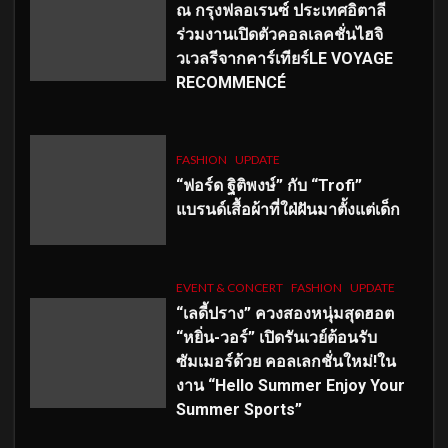
ณ กรุงฟลอเรนซ์ ประเทศอิตาลี
ร่วมงานเปิดตัวคอลเลคชั่นไฮจิ
วเวลรีจากคาร์เทียร์LE VOYAGE
RECOMMENCÉ
FASHION
UPDATE
“ฟอร์ด ฐิติพงษ์” กับ “Trofi”
แบรนด์เสื้อผ้าที่ใฝ่ฝันมาตั้งแต่เด็ก
EVENT & CONCERT
FASHION
UPDATE
“เลดี้ปราง” ควงสองหนุ่มสุดฮอต
“หยิ่น-วอร์” เปิดรันเวย์ต้อนรับ
ซัมเมอร์ด้วย คอลเลกชั่นใหม่!ใน
งาน “Hello Summer Enjoy Your
Summer Sports”