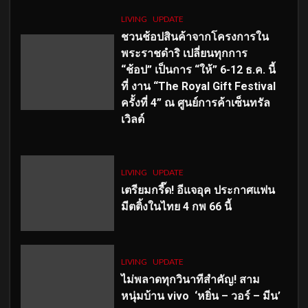
LIVING
UPDATE
ชวนช้อปสินค้าจากโครงการใน
พระราชดำริ เปลี่ยนทุกการ
“ช้อป” เป็นการ “ให้” 6-12 ธ.ค. นี้
ที่ งาน “The Royal Gift Festival
ครั้งที่ 4” ณ ศูนย์การค้าเซ็นทรัล
เวิลด์
LIVING
UPDATE
เตรียมกรี๊ด! อีแจอุค ประกาศแฟน
มีตติ้งในไทย 4 กพ 66 นี้
LIVING
UPDATE
ไม่พลาดทุกวินาทีสำคัญ
! สาม
หนุ่มบ้าน vivo ‘หยิ่น – วอร์ – มีน’