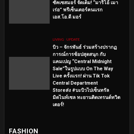
ซัคเซสมอร์ จัดเต็ม
!
“มาริโอ้ เมา
เร่อ” พรีเซ็นเตอร์คนแรก
เอส
.โอ.ดี มอร์
LIVING
UPDATE
บิว – จักรพันธ์ ร่วมสร้างปรากฏ
การณ์การช้อปสุดสนุก กับ
แคมเปญ “Central Midnight
Sale”ในรูปแบบ On The Way
Live ครั้งแรก! ผ่าน Tik Tok
Central Department
Storeส่ง #บะบิวไปเซ็นทรัล
มิดไนท์เซล ทะยานติดเทรนด์ทวิต
เตอร์!
FASHION