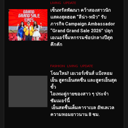
LIVING
UPDATE
เซ็นทรัลพัฒนา คว้าสองสาวนัก
แสดงสุดฮอต “ลีน่า-หมิว” รับ
ภารกิจ Campaign Ambassador
“Grand Grand Sale 2026” ปลุก
เอเนอร์จี้มหกรรมช้อปกลางปีสุด
คึกคัก
FASHION
LIVING
UPDATE
โฉมใหม่
! เอเวอร์เซ้นส์ แป้งหอม
เย็น สูตรเย็นสดชื่น และสูตรเย็นสุด
ขั้ว
ไอเทมคู่กายของสาว ๆ ประจำ
ซัมเมอร์นี้
เย็นสดชื่นเต็มคาราเบล อัพเลเวล
ความหอมยาวนาน
8
ชม.