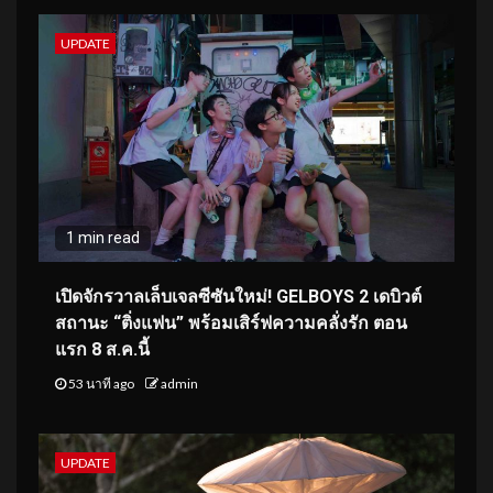
UPDATE
1 min read
เปิดจักรวาลเล็บเจลซีซันใหม่! GELBOYS 2 เดบิวต์
สถานะ “ติ่งแฟน” พร้อมเสิร์ฟความคลั่งรัก ตอน
แรก 8 ส.ค.นี้
53 นาที ago
admin
UPDATE