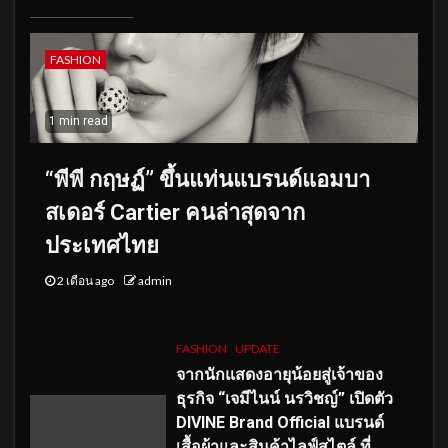
FASHION
1 min read
“พีพี กฤษฏ์” ขึ้นแท่นแบรนด์แอมบา
สเดอร์ Cartier คนล่าสุดจาก
ประเทศไทย
2 เดือน ago
admin
FASHION
UPDATE
จากนักแสดงอายุน้อยสู่เจ้าของ
ธุรกิจ “เจมีไนน์ นรวิชญ์” เปิดตัว
DIVINE Brand Official แบรนด์
เสื้อผ้าและสินค้าไลฟ์สไตล์ ที่