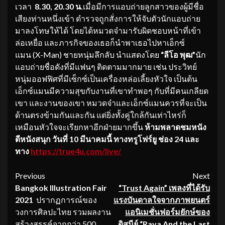
เวลา
8.30, 20.30 น.
เมื่อมีการแอบถ่ายลูกสาวของผู้มีชื่อ
เสียงท่านหนึ่งเข้า ตำรวจถูกสั่งการให้จับตัวนักแอบถ่าย
มาลงโทษให้ได้ โดยได้หมวดจ๋ามารับผิดชอบหน้าที่เข้า
ล่อเหยื่อ และภารกิจของเธอก็นำพาเธอไปหาเอ็กซ์
แมน (X-Man) ชายหนุ่มลึกลับ นำแสดงโดย
“ลีโอ พุฒ”
นัก
แอบถ่ายชื่อดังที่มีแฟนๆ ติดตามมากมาย เช่น ประวิทย์
หนุ่มออฟฟิศที่มีเซ็กซ์เป็นเครื่องหล่อเลี้ยงหัวใจ เป็นต้น
เอ็กซ์แมนมีความสุขกับงานที่เขาทำพอๆ กับที่มีคนเกลียด
เขา และงานของเขา หมวดจ๋าและเอ็กซ์แมนควรที่จะเป็น
ด้านตรงข้ามกันและกัน แต่ยิ่งทั้งคู่ใกล้กันเท่าไหร่ก็
เหมือนหัวใจจะเรียกหาอีกฝ่ายมากขึ้น
ห้ามพลาดชมหนัง
ดีหนังสนุก วันที่ 10 มีนาคมนี้ ทางทรูโฟร์ยู ช่อง 24 และ
ทาง
https://true4u.com/live/
Continue
Previous
Next
Bangkok Illustration Fair
“Trust Again” เพลงที่ได้รับ
Reading
2021
ปรากฏการณ์ของ
แรงบันดาลใจจากภาพยนตร์
วงการศิลปะไทย รวมผลงาน
แอนิเมชั่นฟอร์มยักษ์ของ
สร้างสรรค์จากกว่า 500
ดิสนีย์ “Raya And the Last