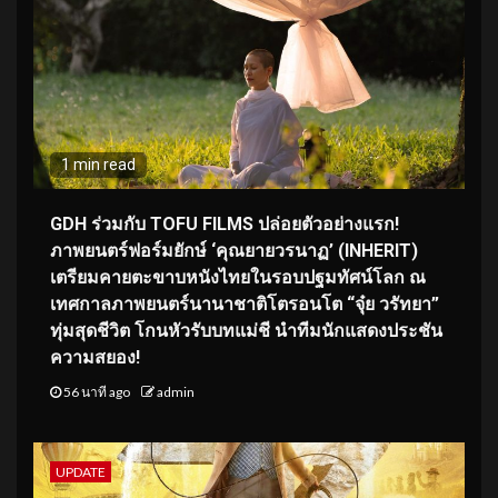
1 min read
GDH ร่วมกับ TOFU FILMS ปล่อยตัวอย่างแรก!
ภาพยนตร์ฟอร์มยักษ์ ‘คุณยายวรนาฏ’ (INHERIT)
เตรียมคายตะขาบหนังไทยในรอบปฐมทัศน์โลก ณ
เทศกาลภาพยนตร์นานาชาติโตรอนโต “จุ๋ย วรัทยา”
ทุ่มสุดชีวิต โกนหัวรับบทแม่ชี นำทีมนักแสดงประชัน
ความสยอง!
56 นาที ago
admin
UPDATE