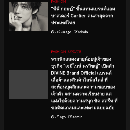
FASHION
“พีพี กฤษฏ์” ขึ้นแท่นแบรนด์แอม
บาสเดอร์ Cartier คนล่าสุดจาก
ประเทศไทย
2 เดือน ago
admin
FASHION
UPDATE
จากนักแสดงอายุน้อยสู่เจ้าของ
ธุรกิจ “เจมีไนน์ นรวิชญ์” เปิดตัว
DIVINE Brand Official แบรนด์
เสื้อผ้าและสินค้าไลฟ์สไตล์ ที่
สะท้อนบุคลิกและความชอบของ
เจ้าตัว ผสานความเรียบง่าย แต่
แฝงไปด้วยความสนุก ชิค สตรีท ที่
ขอติดแกลมและเท่ตามแบบฉบับ
2 ปี ago
admin