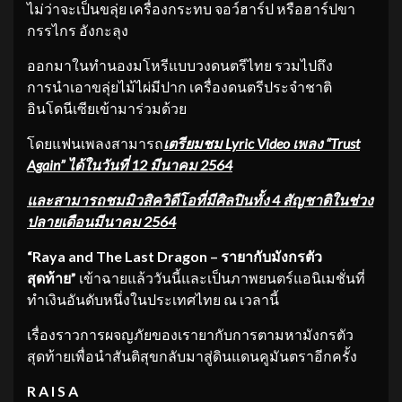
ไม่ว่าจะเป็นขลุ่ย เครื่องกระทบ จอว์ฮาร์ป หรือฮาร์ปขา
กรรไกร อังกะลุง
ออกมาในทำนองมโหรีแบบวงดนตรีไทย รวมไปถึง
การนำเอาขลุ่ยไม้ไผ่มีปาก เครื่องดนตรีประจำชาติ
อินโดนีเซียเข้ามาร่วมด้วย
โดยแฟนเพลงสามารถ
เตรียมชม
Lyric Video เพลง “Trust
Again” ได้ในวันที่ 12 มีนาคม 2564
และสามารถชมมิวสิควิดีโอที่มีศิลปินทั้ง 4 สัญชาติในช่วง
ปลายเดือนมีนาคม 2
564
“
Raya and The Last Dragon – รายากับมังกรตัว
สุดท้าย”
เข้าฉายแล้ววันนี้และเป็นภาพยนตร์แอนิเมชั่นที่
ทำเงินอันดับหนึ่งในประเทศไทย ณ เวลานี้
เรื่องราวการผจญภัยของเรายากับการตามหามังกรตัว
สุดท้ายเพื่อนำสันติสุขกลับมาสู่ดินแดนคูมันตราอีกครั้ง
R A I S A