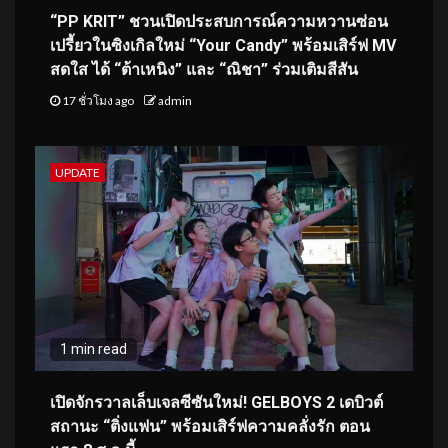
“PP KRIT” ชวนเปิดประสบการณ์ความหวานซ่อน
เปรี้ยวในซิงเกิลใหม่ “Your Candy” พร้อมเสิร์ฟ MV
สดใส ได้ “ต้าเหนิง” และ “ณิชา” ร่วมเติมสีสัน
17 ชั่วโมง ago
admin
UPDATE
1 min read
เปิดจักรวาลเล็บเจลซีซันใหม่! GELBOYS 2 เดบิวต์
สถานะ “ติ่งแฟน” พร้อมเสิร์ฟความคลั่งรัก ตอน