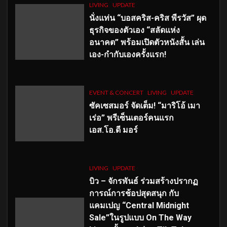
LIVING
UPDATE
นั่งแท่น “บอสคริส-คริส พีรวัส” ผุด
ธุรกิจของตัวเอง “สลัดแห่ง
อนาคต” พร้อมเปิดตัวหนังสั้น เล่น
เอง-กำกับเองครั้งแรก!
EVENT & CONCERT
LIVING
UPDATE
ซัคเซสมอร์ จัดเต็ม
!
“มาริโอ้ เมา
เร่อ” พรีเซ็นเตอร์คนแรก
เอส
.โอ.ดี มอร์
LIVING
UPDATE
บิว – จักรพันธ์ ร่วมสร้างปรากฏ
การณ์การช้อปสุดสนุก กับ
แคมเปญ “Central Midnight
Sale”ในรูปแบบ On The Way