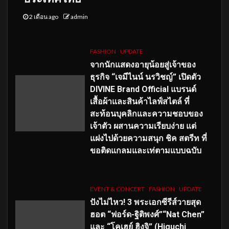
2 เดือน ago
admin
FASHION
UPDATE
จากนักแสดงอายุน้อยสู่เจ้าของ
ธุรกิจ “เจมีไนน์ นรวิชญ์” เปิดตัว
DIVINE Brand Official แบรนด์
เสื้อผ้าและสินค้าไลฟ์สไตล์ ที่
สะท้อนบุคลิกและความชอบของ
เจ้าตัว ผสานความเรียบง่าย แต่
แฝงไปด้วยความสนุก ชิค สตรีท ที่
ขอติดแกลมและเท่ตามแบบฉบับ
EVENT & CONCERT
FASHION
UPDATE
ปังไม่ไหว! 3 พระเอกซีรีส์วายสุด
ฮอต “ฟอร์ด-ฐิติพงศ์”“Nat Chen”
และ “โคเฮย์ ฮิงุจิ” (Higuchi