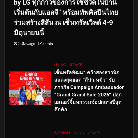
by LG ทุกก้าวของการใช้ชีวิตในบ้าน
เริ่มต้นกับแอลจี” พร้อมทัพศิลปินไทย
ร่วมสร้างสีสัน ณ เซ็นทรัลเวิลด์ 4-9
มิถุนายนนี้
2 เดือน ago
admin
LIVING
UPDATE
เซ็นทรัลพัฒนา คว้าสองสาวนัก
แสดงสุดฮอต “ลีน่า-หมิว” รับ
ภารกิจ Campaign Ambassador
“Grand Grand Sale 2026” ปลุก
เอเนอร์จี้มหกรรมช้อปกลางปีสุด
คึกคัก
FASHION
LIVING
UPDATE