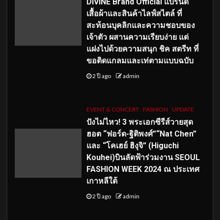
DIVINE Brand Official แบรนด์
เสื้อผ้าและสินค้าไลฟ์สไตล์ ที่
สะท้อนบุคลิกและความชอบของ
เจ้าตัว ผสานความเรียบง่าย แต่
แฝงไปด้วยความสนุก ชิค สตรีท ที่
ขอติดแกลมและเท่ตามแบบฉบับ
2 ปี ago
admin
EVENT & CONCERT
FASHION
UPDATE
ปังไม่ไหว! 3 พระเอกซีรีส์วายสุด
ฮอต “ฟอร์ด-ฐิติพงศ์”“Nat Chen”
และ “โคเฮย์ ฮิงุจิ” (Higuchi
Kouhei)บินลัดฟ้าร่วมงาน SEOUL
FASHION WEEK 2024 ณ ประเทศ
เกาหลีใต้
2 ปี ago
admin