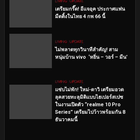
LIVING
UPDATE
เตรียมกรี๊ด! อีแจอุค ประกาศแฟน
มีตติ้งในไทย 4 กพ 66 นี้
LIVING
UPDATE
ไม่พลาดทุกวินาทีสำคัญ
! สาม
หนุ่มบ้าน vivo ‘หยิ่น – วอร์ – มีน’
LIVING
UPDATE
แซ่บไม่พัก! ใหม่-ดาวิ เตรียมอวด
ลุคสวยทะลุมิติแบบไฮเปอร์สเปซ
ในงานเปิดตัว “realme 10 Pro
Series” เตรียมไปว้าวพร้อมกัน 8
ธันวาคมนี้