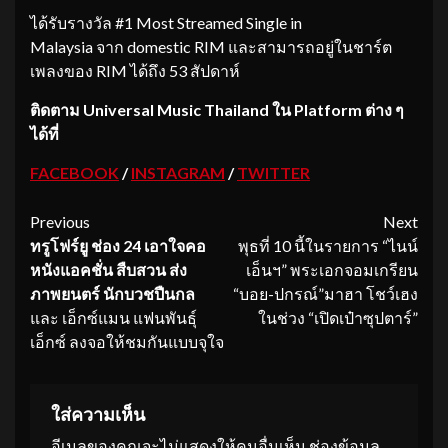
ได้รับรางวัล #1 Most Streamed Single in
Malaysia จาก domestic RIM และสามารถอยู่ในชาร์ต
เพลงของ RIM ได้ถึง 53 สัปดาห์
ติดตาม
Universal Music Thailand ใน Platform ต่าง ๆ
ได้ที่
FACEBOOK
/
INSTAGRAM
/
TWITTER
Continue
Previous
Next
ทรูโฟร์ยู ช่อง
24
เอาใจคอ
พุธที่ 10 นี้ในรายการ “ไนน์
Reading
หนังแอคชั่น สืบสวน ส่ง
เอ็นฯ” พระเอกจอมเกรียน
ภาพยนตร์ นักบวชปืนกล
“บอย-ปกรณ์”มาฮา โชว์เฮง
และ เอ็กซ์แมน แฟนพันธุ์
ในช่วง “เปิดเป๋าซุปตาร์”
เอ็กซ์ ลงจอให้ชมกันแบบจุใจ
ใส่ความเห็น
อีเมลของคุณจะไม่แสดงให้คนอื่นเห็น
ช่องข้อมูล