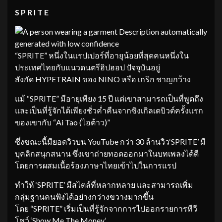
S P R I T E
“SPRITE” หนึ่งในแรปเปอร์ที่อายุน้อยที่สุดคนหนึ่งใน
ประเทศไทยกับแนวดนตรีฮิปฮอป ปัจจุบันอยู่
สังกัด HYPETRAIN ของ NINO หรือ เกริก ชาญกว้าง
แม้ “SPRITE” มีอายุเพียง 15 ปี แต่เขาสามารถเป็นที่พูดถึง
และเป็นที่รู้จักได้เพียงชั่วค่ำคืนจากซิงเกิลเดบิวต์ครั้งแรก
ของเขากับ “Ai Tao (ไอต้าว)”
ซึ่งขณะนี้มียอดวิวบน YouTube กว่า 30 ล้านวิว‘SPRITE’ มี
บุคลิกสนุกสนาน ซึ่งเขาถ่ายทอดออกมาในบทเพลงได้ดี
โดยการผสมเนื้อร้องภาษาไทยเข้าไปในการแรป
ทำให้ ‘SPRITE’ มีสไตล์ที่หลากหลาย และสามารถเพิ่ม
กลุ่มฐานคนฟังได้อย่างกว่างขวางมากขึ้น
โดย “SPRITE” เริ่มเป็นที่รู้จักจากการไปออกรายการทีวี
โชว์ ‘Show Me The Money’