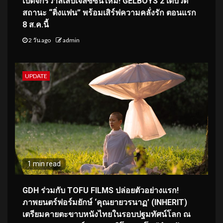
เปิดจักรวาลเล็บเจลซีซันใหม่! GELBOYS 2 เดบิวต์
สถานะ “ติ่งแฟน” พร้อมเสิร์ฟความคลั่งรัก ตอนแรก
8 ส.ค.นี้
2 วัน ago
admin
UPDATE
1 min read
GDH ร่วมกับ TOFU FILMS ปล่อยตัวอย่างแรก!
ภาพยนตร์ฟอร์มยักษ์ ‘คุณยายวรนาฏ’ (INHERIT)
เตรียมคายตะขาบหนังไทยในรอบปฐมทัศน์โลก ณ