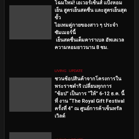
โฉมใหม่
! เอเวอร์เซ้นส์ แป้งหอม
เย็น สูตรเย็นสดชื่น และสูตรเย็นสุด
ขั้ว
ไอเทมคู่กายของสาว ๆ ประจำ
ซัมเมอร์นี้
เย็นสดชื่นเต็มคาราเบล อัพเลเวล
ความหอมยาวนาน
8
ชม.
LIVING
UPDATE
ชวนช้อปสินค้าจากโครงการใน
พระราชดำริ เปลี่ยนทุกการ
“ช้อป” เป็นการ “ให้” 6-12 ธ.ค. นี้
ที่ งาน “The Royal Gift Festival
ครั้งที่ 4” ณ ศูนย์การค้าเซ็นทรัล
เวิลด์