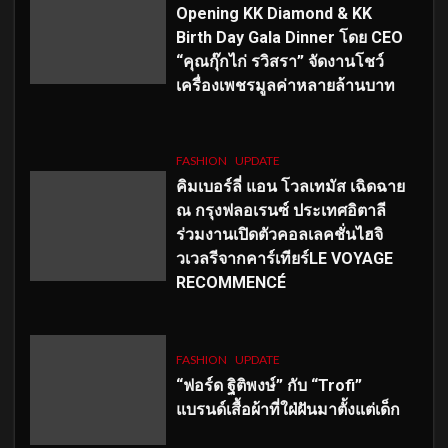
Opening KK Diamond & KK
Birth Day Gala Dinner โดย CEO
“คุณกุ๊กไก่ รวิสรา” จัดงานโชว์
เครื่องเพชรมูลค่าหลายล้านบาท
FASHION
UPDATE
คิมเบอร์ลี่ แอน โวลเทมัส เฉิดฉาย
ณ กรุงฟลอเรนซ์ ประเทศอิตาลี
ร่วมงานเปิดตัวคอลเลคชั่นไฮจิ
วเวลรีจากคาร์เทียร์LE VOYAGE
RECOMMENCÉ
FASHION
UPDATE
“ฟอร์ด ฐิติพงษ์” กับ “Trofi”
แบรนด์เสื้อผ้าที่ใฝ่ฝันมาตั้งแต่เด็ก