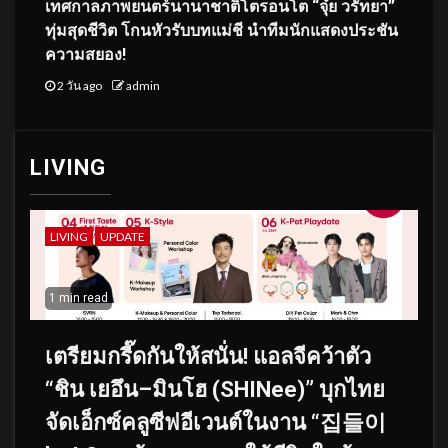
เทศกาลภาพยนตร์นานาชาติโตรอนโต “จุ๋ย วรัทยา”
ทุ่มสุดชีวิต โกนหัวรับบทแม่ชี นำทีมนักแสดงประชัน
ความสยอง!
2 วัน ago
admin
LIVING
LIVING
UPDATE
1 min read
เตรียมกรี๊ดกันให้สนั่น! แอลจีคว้าตัว
“ชิน เยอึน–มินโฮ (SHINee)” บุกไทย
จัดเอ็กซ์คลูซีฟอีเวนต์ในงาน “집들이