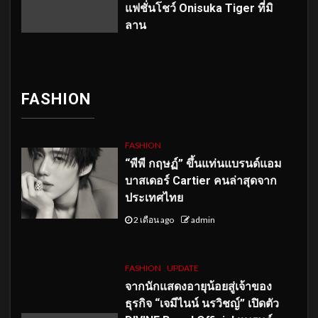
แฟชั่นโชว์ Onisuka Tiger ที่มิ
ลาน
FASHION
FASHION
“พีพี กฤษฏ์” ขึ้นแท่นแบรนด์แอม
บาสเดอร์ Cartier คนล่าสุดจาก
ประเทศไทย
2 เดือน ago
admin
FASHION
UPDATE
จากนักแสดงอายุน้อยสู่เจ้าของ
ธุรกิจ “เจมีไนน์ นรวิชญ์” เปิดตัว