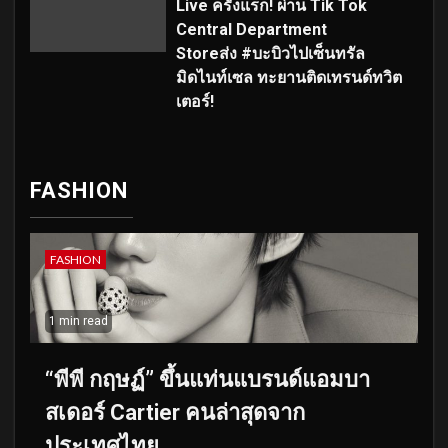
Live ครั้งแรก! ผ่าน Tik Tok
Central Department
Storeส่ง #บะบิวไปเซ็นทรัล
มิดไนท์เซล ทะยานติดเทรนด์ทวิต
เตอร์!
FASHION
FASHION
1 min read
“พีพี กฤษฏ์” ขึ้นแท่นแบรนด์แอมบา
สเดอร์ Cartier คนล่าสุดจาก
ประเทศไทย