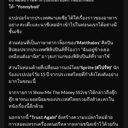
ใต้-
‘Yonnyboii’
แรปเปอร์จากประเทศมาเลเซีย ได้ใส่เรื่องราวของอาหาร
อย่าง สะเต๊ะและนาซีเลอมัก เข้าไปในท่อนแรกได้อย่างมี
ชั้นเชิง
ส่วนท่อนที่เป็นภาษาตากาล็อกของ
‘Matthaios’
ศิลปิน
ฮิปฮอปจากประเทศฟิลิปปินส์ที่ร้องว่า ”ฉันอยู่ข้างเธอ
เหมือนดังอานิส” อาวุธเก่าแก่ของฟิลิปปินส์ที่รายาใช้
ส่วนในท่อนท้ายที่เปลี่ยนอารมณ์โดย
‘Sprite (สไปร์ท)’
นัก
ร้องแรปเปอร์วัย 15 ปี จากประเทศไทยที่กำลังโด่งดังอย่าง
มากในขณะนี้
จากรายการ Show Me The Money SS2เขาได้กล่าวถึงตุ๊ก
ตุ๊ก พาหนะยอดนิยมของประเทศไทยรวมถึงตัวละครใน
หนังเรื่องนี้อีกด้วย
นอกจากนี้
“Trust Again”
ยังสร้างความแปลกใหม่ด้วย
การสอดแทรกเครื่องดนตรีหลากหลายชนิดเข้าไว้ด้วยกัน