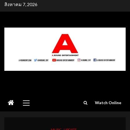
Skip
สิงหาคม 7, 2026
to
content
Primary
Watch Online
Menu
MUSIC
UPDATE