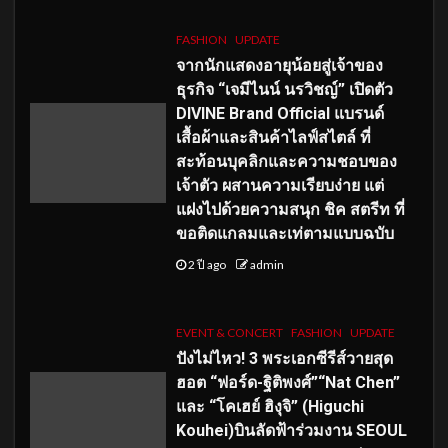
FASHION
UPDATE
จากนักแสดงอายุน้อยสู่เจ้าของ
ธุรกิจ “เจมีไนน์ นรวิชญ์” เปิดตัว
DIVINE Brand Official แบรนด์
เสื้อผ้าและสินค้าไลฟ์สไตล์ ที่
สะท้อนบุคลิกและความชอบของ
เจ้าตัว ผสานความเรียบง่าย แต่
แฝงไปด้วยความสนุก ชิค สตรีท ที่
ขอติดแกลมและเท่ตามแบบฉบับ
2 ปี ago
admin
EVENT & CONCERT
FASHION
UPDATE
ปังไม่ไหว! 3 พระเอกซีรีส์วายสุด
ฮอต “ฟอร์ด-ฐิติพงศ์”“Nat Chen”
และ “โคเฮย์ ฮิงุจิ” (Higuchi
Kouhei)บินลัดฟ้าร่วมงาน SEOUL