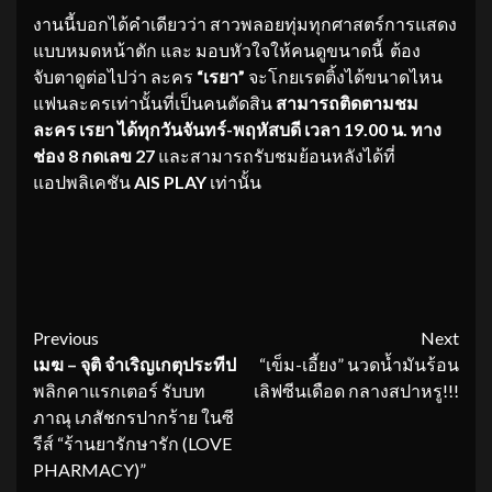
งานนี้บอกได้คำเดียวว่า สาวพลอยทุ่มทุกศาสตร์การแสดง
แบบหมดหน้าตัก และ มอบหัวใจให้คนดูขนาดนี้ ต้อง
จับตาดูต่อไปว่า ละคร
“เรยา”
จะโกยเรตติ้งได้ขนาดไหน
แฟนละครเท่านั้นที่เป็นคนตัดสิน
สามารถติดตามชม
ละคร เรยา ได้ทุกวันจันทร์-พฤหัสบดี เวลา 19.00 น. ทาง
ช่อง 8 กดเลข 27
และสามารถรับชมย้อนหลังได้ที่
แอปพลิเคชัน
AIS PLAY
เท่านั้น
Continue
Previous
Next
เมฆ – จุติ จำเริญเกตุประทีป
“เข็ม-เอี้ยง” นวดน้ำมันร้อน
Reading
พลิกคาแรกเตอร์ รับบท
เลิฟซีนเดือด กลางสปาหรู!!!
ภาณุ เภสัชกรปากร้าย ในซี
รีส์ “ร้านยารักษารัก (LOVE
PHARMACY)”