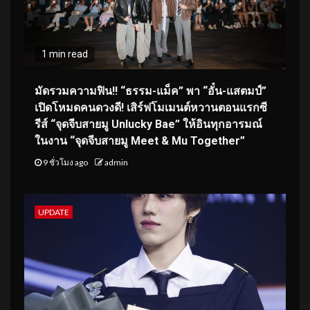
1 min read
มัดรวมความฟิน!! “ธรรม-แม็ค” พา “อั๋น-แสตมป์”
เปิดโหมดคนดวงดี! เสิร์ฟโมเมนต์หวานตอนแรกซี
รีส์ “จุดจีบสายมู Unlucky Bae” ให้อินทุกอารมณ์
ในงาน “จุดจีบสายมู Meet & Mu Together”
9 ชั่วโมง ago
admin
UPDATE