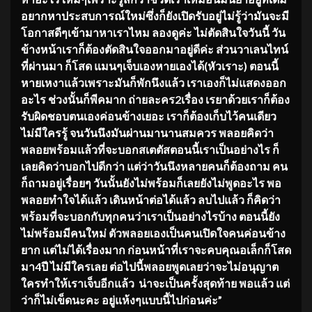
อยากหาประสบการณ์ใหม่ซึ่งก็ยังเปิดรับอยู่ไม่รู้ว่ามันจะมี
โอกาสดีๆเข้ามาหาเราไหม ลองดูค่ะ ไม่ตัดสินใจวันนี้ วัน
ข้างหน้าเราก็ต้องตัดสินใจออกมาอยู่ดีค่ะ ส่วนวาเลนไทน์
ที่ผ่านมา ก็โสด แมนๆเจ็บเองหายเองได้(หัวเราะ) ตอนนี้
หายเหงาแล้วเพราะมันก็พักนึงแล้ว เราเองก็ไม่แสดงออก
อะไร ช่วงนั้นก็พีคมาก ถ่ายละคร2เรื่อง เรยาด้วยเราก็ต้อง
รับผิดชอบตนเองค่อนข้างเยอะ เราก็ต้องเก็บไว้คนเดียว
ไม่มีใครรู้ จนวันนึงมันผ่านมานานสมควร พลอยคิดว่า
พลอยพร้อมแล้วที่จะบอกสเตตัสตอนนี้เราเป็นอย่างไร ก็
เลยคิดว่าบอกไปดีกว่า แต่ว่าวันนึงหลายคนก็ต้องถาม คน
ก็ถามอยู่เรื่อยๆ วันนั้นยังไม่พร้อมก็เลยยังไม่พูดอะไร พอ
พลอยทำใจได้แล้ว เดินหน้าต่อได้แล้ว ลบไปแล้ว ก็คิดว่า
พร้อมที่จะบอกกับทุกคนว่าเราเป็นอย่างไรบ้าง ตอนนี้ยัง
ไม่พร้อมมีคนใหม่ ตัวพลอยเองเป็นคนเปิดใจคนค่อนข้าง
ยาก แต่ไม่ได้เรื่องมาก ก่อนหน้าที่เราจะคบคุณอเล็กก็โสด
มา4ปี ไม่มีใครเลย ต่อไปนี้พลอยพูดเลยว่าจะไม่อนุญาต
ใครทำให้เราเจ็บอีกแล้ว น่าจะเป็นครั้งสุดท้าย พอแล้ว แต่
ว่าก็ไม่เข็ดนะคะ อยู่แห้งๆแบบนี้ไปก่อนค่ะ”