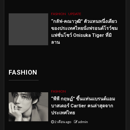
FASHION
UPDATE
“กลัฟ-คณาวุฒิ” ตัวแทนหนึ่งเดียว
ของประเทศไทยนั่งฟรอนต์โรว์ชม
แฟชั่นโชว์ Onisuka Tiger ที่มิ
ลาน
FASHION
FASHION
“พีพี กฤษฏ์” ขึ้นแท่นแบรนด์แอม
บาสเดอร์ Cartier คนล่าสุดจาก
ประเทศไทย
2 เดือน ago
admin