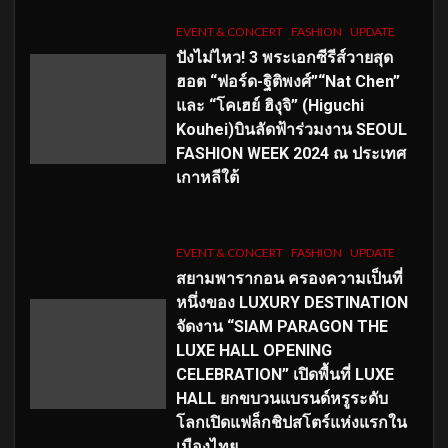
EVENT & CONCERT
FASHION
UPDATE
ปังไม่ไหว! 3 พระเอกซีรีส์วายสุด
ฮอต “ฟอร์ด-ฐิติพงศ์”“Nat Chen”
และ “โคเฮย์ ฮิงุจิ” (Higuchi
Kouhei)บินลัดฟ้าร่วมงาน SEOUL
FASHION WEEK 2024 ณ ประเทศ
เกาหลีใต้
EVENT & CONCERT
FASHION
UPDATE
สยามพารากอน ครองความเป็นที่
หนึ่งของ LUXURY DESTINATION
จัดงาน “SIAM PARAGON THE
LUXE HALL OPENING
CELEBRATION” เปิดพื้นที่ LUXE
HALL ยกขบวนแบรนด์หรูระดับ
โลกเปิดแฟล็กชิปสโตร์แห่งแรกใน
เมืองไทย