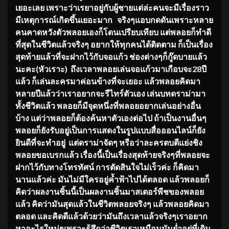
เยอะเลย เพราะว่าเรยาอยู่กับผู้ชายแต่ล่ะคนจะมีเรื่องราว
มีเหตุการณ์เกิดขึ้นเยอะมาก จริงๆแอบกดดันเพราะหลาย
คนคาดหวังตัวพลอยเองก็โดนเปรียบเทียบ แต่พลอยก็ทำดี
ที่สุดในชีวิตแล้วจริงๆ อยากให้ทุกคนได้ติดตาม ก็เป็นเรื่อง
สุดท้ายแล้วที่จะฝากไว้กับจอแก้ว ช่องต่างๆก็กู๊ดบายแล้ว
นะคะ(หัวเราะ) ถึงเวลาพลอยเล่นจอแก้วมาเกือบจะ
28ปี
แล้ว ก็เล่นละครมาค่อนข้างที่จะเยอะ แล้วพลอยคิดมา
หลายปีแล้วว่าเราอยากจะรีไทร์ตัวเอง เล่นบทดราม่ามา
ทั้งชีวิตแล้ว พลอยก็มีจุดหนึ่งที่พลอยอยากเล่นอย่างอื่น
บ้าง แต่ว่าพลอยก็ต้องค้นหาตัวเองต่อไป ถ้าเป็นงานอื่นๆ
พลอยก็ยังรับอยู่เป็นการแสดงในรูปแบบสื่อออนไลน์ก็ยัง
ยินดีที่จะทำอยู่ แต่ดราม่าจัดๆ หรือว่าละครตบตีแย่งชิง
พลอยขอเบรกแล้ว เรื่องนี้เป็นเรื่องสุดท้ายจริงๆที่พลอยจะ
ฝากไว้กับทางโทรทัศน์ การตัดสินใจไม่เร็วค่ะ ก็คิดมา
นานแล้วค่ะ มันไม่มีใครอยู่ค้ำฟ้าไปได้ตลอด แล้วพลอยก็
คิดว่าผลงานชิ้นนี้เป็นผลงานชิ้นมาสเตอร์พีชของพลอย
แล้ว คิดว่ามันสุดแล้วในชีวิตพลอยจริงๆ แล้วพลอยคิดมา
ตลอด และคิดดีแล้วด้วยว่ามันถึงเวลาแล้วจริงๆเราอยาก
หาอะไรใหม่ๆเพราะรู้สึกว่าชีวิตเราเหมือนมันย่ำอยู่ที่เดิม