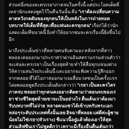
ส่วนหนึ่งของละครเรยาภาคจบในครั้งนี้ แต่ประโยคเด็ดที่
เหล่านักแสดงพูดไว้ในคืนวันนั้น คือ
“เราต้องเปลี่ยนความ
คาดหวังกดดันของทุกคนให้เป็นพลังในการถ่ายทอด
บทบาทให้เต็มที่ที่สุด เพื่อแฟนละครทุกคน”
เรียกได้ว่านัก
แสดง เต็มที่ขนาดนี้ ยิ่งทำให้อยากชมละครเรื่องนี้ยิ่งขึ้นไป
อีก
มาถึงประเด็นข่าวที่หลายคนจับตามอง หลังจากที่สาว
พลอย เคยออกมาประกาศว่าผ่านอินสตราแกรมส่วนตัวว่า
จะเล่นละครเรยา เป็นเรื่องสุดท้าย ทำให้สื่อทุกแขนงต่าง
ให้ความสนใจประเด็นนี้ และอยากจะฟังความรู้สึกออก
จากพลอย ที่ได้โอกาสออกมาเจอสื่อมวลชนเป็นครั้งแรก
โดยพลอยพูดถึงประเด็นดังกล่าวว่า
“เรยา เป็นละครไตร
ภาคจบ พลอยว่าทุกคนคงอยากติดตามว่าตอนจบของเร
ยา ช่วงชีวิตสุดท้ายเขาจะเป็นอย่างไร ตื่นเต้นเราต้องมา
รับบทบาทที่ไม่ง่าย หลายคนแซวได้เข้าบทกับพระเอก
หล่อๆระดับประเทศทั้งนั้นเลย อิจฉาพี่พลอย แต่ดีค่ะผู้ชาย
น้อยไม่ใช่เรยา(หัวเราะ) ชีแนวนี้อยู่แล้วต้องเอาให้สุด
ส่วนเลิฟซีนเราไม่พูดดีกว่า เพราะมีเรื่องอื่นตื่นเต้นกว่า