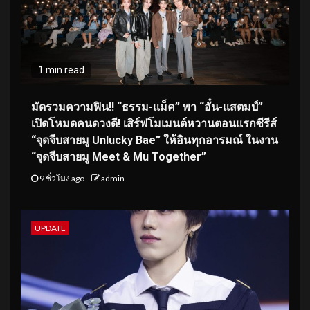
1 min read
มัดรวมความฟิน!! “ธรรม-แม็ค” พา “อั๋น-แสตมป์”
เปิดโหมดคนดวงดี! เสิร์ฟโมเมนต์หวานตอนแรกซีรีส์
“จุดจีบสายมู Unlucky Bae” ให้อินทุกอารมณ์ ในงาน
“จุดจีบสายมู Meet & Mu Together”
9 ชั่วโมง ago
admin
UPDATE