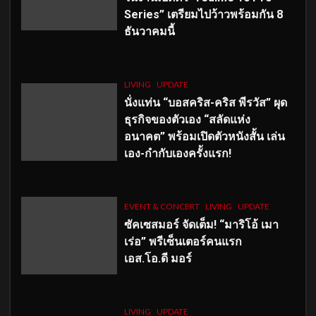
Series” เตรียมไปว้าวพร้อมกัน 8
ธันวาคมนี้
LIVING
UPDATE
นั่งแท่น “บอสคริส-คริส พีรวัส” ผุด
ธุรกิจของตัวเอง “สลัดแห่ง
อนาคต” พร้อมเปิดตัวหนังสั้น เล่น
เอง-กำกับเองครั้งแรก!
EVENT & CONCERT
LIVING
UPDATE
ซัคเซสมอร์ จัดเต็ม
!
“มาริโอ้ เมา
เร่อ” พรีเซ็นเตอร์คนแรก
เอส
.โอ.ดี มอร์
LIVING
UPDATE