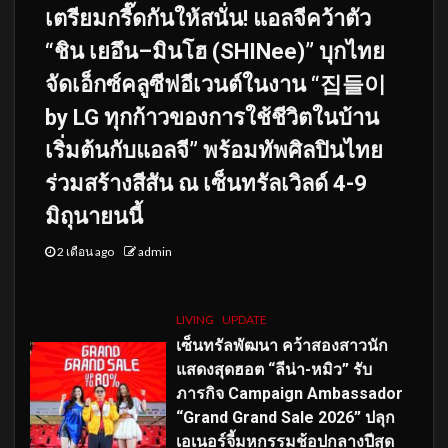
เตรียมกรี๊ดกันให้สนั่น! แอลจีคว้าตัว
“ชิน เยอึน–มินโฮ (SHINee)” บุกไทย
จัดเอ็กซ์คลูซีฟอีเวนต์ในงาน “집들이
by LG ทุกก้าวของการใช้ชีวิตในบ้าน
เริ่มต้นกับแอลจี” พร้อมทัพศิลปินไทย
ร่วมสร้างสีสัน ณ เซ็นทรัลเวิลด์ 4-9
มิถุนายนนี้
2 เดือน ago
admin
LIVING
UPDATE
เซ็นทรัลพัฒนา คว้าสองสาวนัก
แสดงสุดฮอต “ลีน่า-หมิว” รับ
ภารกิจ Campaign Ambassador
“Grand Grand Sale 2026” ปลุก
เอเนอร์จี้มหกรรมช้อปกลางปีสุด