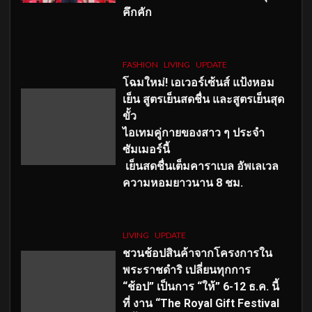
คึกคัก
FASHION
LIVING
UPDATE
โฉมใหม่
! เอเวอร์เซ้นส์ แป้งหอม
เย็น สูตรเย็นสดชื่น และสูตรเย็นสุด
ขั้ว
ไอเทมคู่กายของสาว ๆ ประจำ
ซัมเมอร์นี้
เย็นสดชื่นเต็มคาราเบล อัพเลเวล
ความหอมยาวนาน
8
ชม.
LIVING
UPDATE
ชวนช้อปสินค้าจากโครงการใน
พระราชดำริ เปลี่ยนทุกการ
“ช้อป” เป็นการ “ให้” 6-12 ธ.ค. นี้
ที่ งาน “The Royal Gift Festival