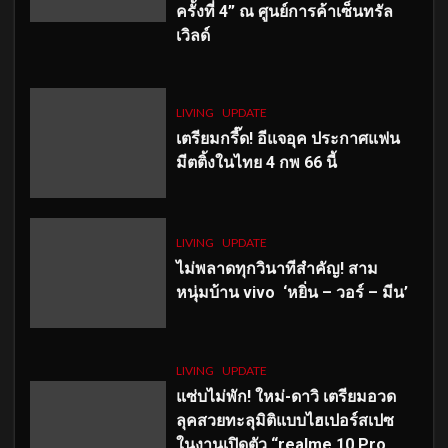
ครั้งที่ 4” ณ ศูนย์การค้าเซ็นทรัล
เวิลด์
LIVING
UPDATE
เตรียมกรี๊ด! อีแจอุค ประกาศแฟน
มีตติ้งในไทย 4 กพ 66 นี้
LIVING
UPDATE
ไม่พลาดทุกวินาทีสำคัญ
! สาม
หนุ่มบ้าน vivo ‘หยิ่น – วอร์ – มีน’
LIVING
UPDATE
แซ่บไม่พัก! ใหม่-ดาวิ เตรียมอวด
ลุคสวยทะลุมิติแบบไฮเปอร์สเปซ
ในงานเปิดตัว “realme 10 Pro