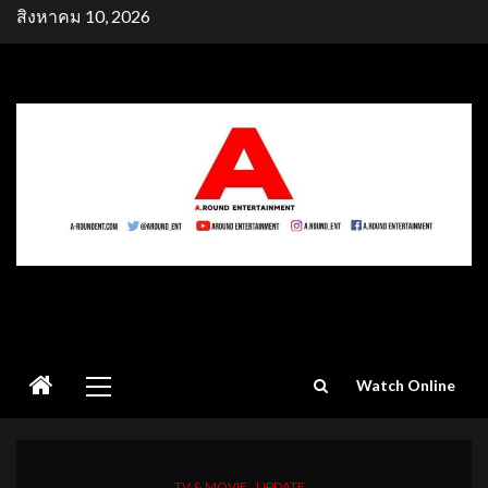
Skip
สิงหาคม 10, 2026
to
content
Primary
Watch Online
Menu
TV & MOVIE
UPDATE