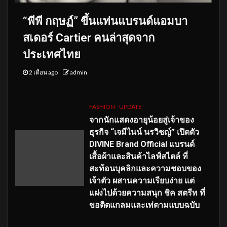
“พีพี กฤษฏ์” ขึ้นแท่นแบรนด์แอมบา
สเดอร์ Cartier คนล่าสุดจาก
ประเทศไทย
2 เดือน ago
admin
FASHION
UPDATE
จากนักแสดงอายุน้อยสู่เจ้าของ
ธุรกิจ “เจมีไนน์ นรวิชญ์” เปิดตัว
DIVINE Brand Official แบรนด์
เสื้อผ้าและสินค้าไลฟ์สไตล์ ที่
สะท้อนบุคลิกและความชอบของ
เจ้าตัว ผสานความเรียบง่าย แต่
แฝงไปด้วยความสนุก ชิค สตรีท ที่
ขอติดแกลมและเท่ตามแบบฉบับ