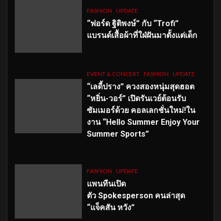
FASHION
UPDATE
“ฟอร์ด ฐิติพงษ์” กับ “Trofi”
แบรนด์เสื้อผ้าที่ใฝ่ฝันมาตั้งแต่เด็ก
EVENT & CONCERT
FASHION
UPDATE
“เลดี้ปราง” ควงสองหนุ่มสุดฮอต
“หยิ่น-วอร์” เปิดรันเวย์ต้อนรับ
ซัมเมอร์ด้วย คอลเลกชั่นใหม่!ใน
งาน “Hello Summer Enjoy Your
Summer Sports”
FASHION
UPDATE
แพนทีนเปิด
ตัว
Spokesperson คนล่าสุด
“แจ็คสัน หวัง”