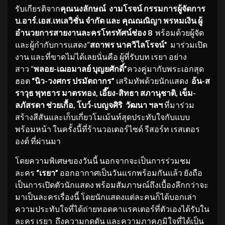
รับเกียรติจาก
คุณนงลักษณ์ งามโรจน์ กรรมการผู้จัดการ
บ.อาร์.เอส.เทเลวิชั่น จำกัด และ คุณณณิญา พรหมเงิน ผู้
อำนวยการสายงานละครโทรทัศน์ช่อง 8
พร้อมด้วยผู้จัด
และผู้กำกับการแสดง“
สถาพร นาควิไลโรจน์”
มาร่วมเปิด
งาน และที่ขาดไม่ได้เลยนั่นคือ ผู้ที่รับบท เรยา อย่าง
สาว “
พลอย-เฌอมาลย์ บุญยศักดิ์”
ควงคู่มากับพระเอกสุด
ฮอต
“นิว-วงศกร ปรมัตถากร”
เสริมทัพด้วยนักแสดง
อ้น-ส
ราวุธ พุทธาร มาตรทอง
, เอี๊ยง-สิทธา สภานุชาติ, เข็ม-
ลภัสรดา ช่วยเกื้อ, โบว์-เบญจศิริ วัฒนา ฯลฯ
ที่มาร่วม
สร้างสีสันและเก็บเกี่ยวโมเม้นท์สุดประทับใจกับแบบ
พร้อมหน้า ในครั้งนี้ที่ร้านวอเตอร์ไซด์ รีสอร์ท เรสเตอร
องต์ ที่ผ่านมา
โดยความพิเศษของวันนี้ นอกจากจะเป็นการร่วมชม
ละคร
“เรยา”
ออกอากาศเป็นวันแรกพร้อมกันแล้ว ยังถือ
เป็นการเปิดตัวนักแสดง พร้อมสัมภาษณ์ถึงเบื้องลึกกว่าจะ
มาเป็นละครเรื่องนี้ โดยนักแสดงแต่ละคนก็ได้บอกเล่า
ความประทับใจที่ได้ถ่ายทอดคาแรคเตอร์ที่ตัวเองได้รับใน
ละคร เรยา ถึงความกดดัน และความภาคภูมิใจที่ได้เป็น