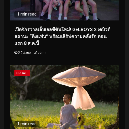
1 min read
เปิดจักรวาลเล็บเจลซีซันใหม่! GELBOYS 2 เดบิวต์
สถานะ “ติ่งแฟน” พร้อมเสิร์ฟความคลั่งรัก ตอน
แรก 8 ส.ค.นี้
3 วัน ago
admin
UPDATE
1 min read