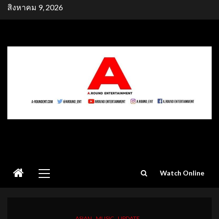
Skip
สิงหาคม 9, 2026
to
content
Primary
Watch Online
Menu
ASIAN
MUSIC
UPDATE