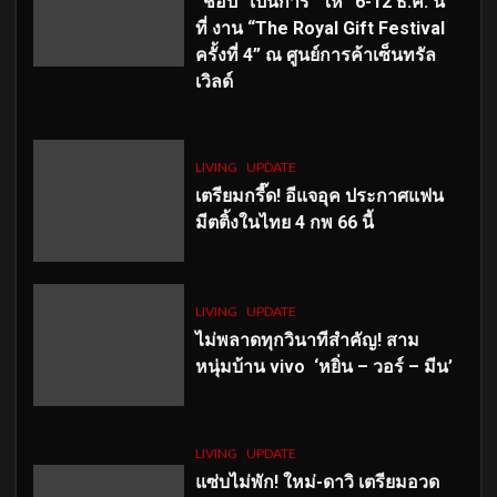
“ช้อป” เป็นการ “ให้” 6-12 ธ.ค. นี้
ที่ งาน “The Royal Gift Festival
ครั้งที่ 4” ณ ศูนย์การค้าเซ็นทรัล
เวิลด์
LIVING
UPDATE
เตรียมกรี๊ด! อีแจอุค ประกาศแฟน
มีตติ้งในไทย 4 กพ 66 นี้
LIVING
UPDATE
ไม่พลาดทุกวินาทีสำคัญ
! สาม
หนุ่มบ้าน vivo ‘หยิ่น – วอร์ – มีน’
LIVING
UPDATE
แซ่บไม่พัก! ใหม่-ดาวิ เตรียมอวด