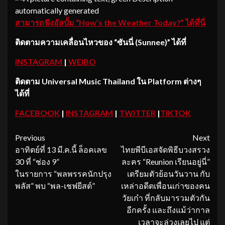
สามารถฟังอัลบั้ม
“How’s the Weather Today?”
ได้ที่นี่
ติดตามความเคลื่อนไหวของ
“ซันนี่ (Sunnee)”
ได้ที่
INSTAGRAM
|
WEIBO
ติดตาม
Universal Music Thailand ใน Platform ต่างๆ
ได้ที่
FACEBOOK
|
INSTAGRAM
|
TWITTER
|
TIKTOK
Continue
Previous
Next
อาทิตย์ที่ 13 มี.ค.นี้ ล็อคเลข
ไทยพีบีเอสจัดพิธีบวงสรวง
Reading
30 ที่ “ช่อง 9”
ละคร “Reunion เรียนอยู่นี่”
ในรายการ “พลพรรคนักปรุง
เตรียมตัวย้อนวันวาน กับ
พลัส” พบ “พล-เชฟยีสต์”
เหล่าอดีตเพื่อนเก่าของคน
วัยเก๋า ที่กลับมารวมตัวกัน
อีกครั้ง และถึงแม้ว่ากาล
เวลาจะล่วงเลยไป แต่