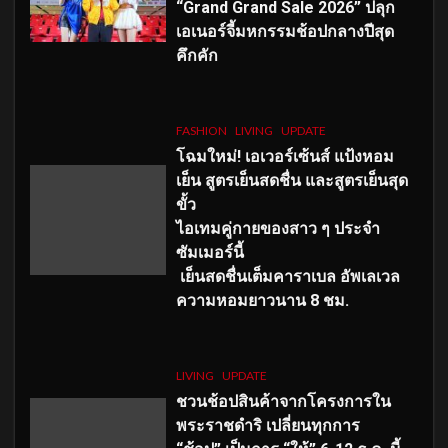
“Grand Grand Sale 2026” ปลุก
เอเนอร์จี้มหกรรมช้อปกลางปีสุด
คึกคัก
FASHION
LIVING
UPDATE
โฉมใหม่
! เอเวอร์เซ้นส์ แป้งหอม
เย็น สูตรเย็นสดชื่น และสูตรเย็นสุด
ขั้ว
ไอเทมคู่กายของสาว ๆ ประจำ
ซัมเมอร์นี้
เย็นสดชื่นเต็มคาราเบล อัพเลเวล
ความหอมยาวนาน
8
ชม.
LIVING
UPDATE
ชวนช้อปสินค้าจากโครงการใน
พระราชดำริ เปลี่ยนทุกการ