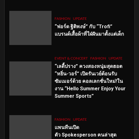
FASHION
UPDATE
“ฟอร์ด ฐิติพงษ์” กับ “Trofi”
แบรนด์เสื้อผ้าที่ใฝ่ฝันมาตั้งแต่เด็ก
EVENT & CONCERT
FASHION
UPDATE
“เลดี้ปราง” ควงสองหนุ่มสุดฮอต
“หยิ่น-วอร์” เปิดรันเวย์ต้อนรับ
ซัมเมอร์ด้วย คอลเลกชั่นใหม่!ใน
งาน “Hello Summer Enjoy Your
Summer Sports”
FASHION
UPDATE
แพนทีนเปิด
ตัว
Spokesperson คนล่าสุด