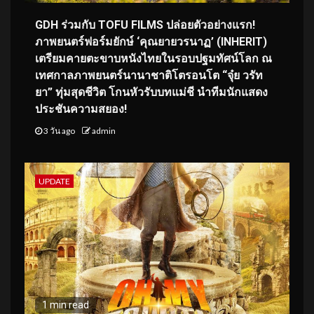
GDH ร่วมกับ TOFU FILMS ปล่อยตัวอย่างแรก!
ภาพยนตร์ฟอร์มยักษ์ ‘คุณยายวรนาฏ’ (INHERIT)
เตรียมคายตะขาบหนังไทยในรอบปฐมทัศน์โลก ณ
เทศกาลภาพยนตร์นานาชาติโตรอนโต “จุ๋ย วรัท
ยา” ทุ่มสุดชีวิต โกนหัวรับบทแม่ชี นำทีมนักแสดง
ประชันความสยอง!
3 วัน ago
admin
UPDATE
1 min read