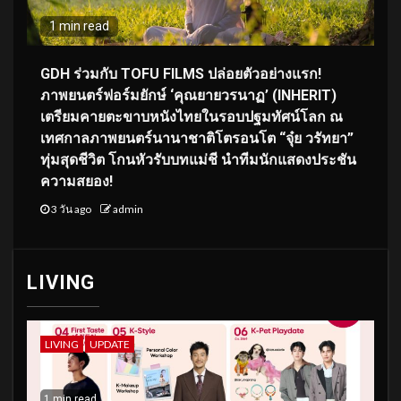
1 min read
GDH ร่วมกับ TOFU FILMS ปล่อยตัวอย่างแรก!
ภาพยนตร์ฟอร์มยักษ์ ‘คุณยายวรนาฏ’ (INHERIT)
เตรียมคายตะขาบหนังไทยในรอบปฐมทัศน์โลก ณ
เทศกาลภาพยนตร์นานาชาติโตรอนโต “จุ๋ย วรัทยา”
ทุ่มสุดชีวิต โกนหัวรับบทแม่ชี นำทีมนักแสดงประชัน
ความสยอง!
3 วัน ago
admin
LIVING
LIVING
UPDATE
1 min read