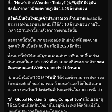
ชื่อ
“How’s the Weather Today?
(
天气
:
晴
)”ปัจจุบัน
อัลบั้มดังกล่าวมียอดขายสูงถึง 11.28 ล้านหยวน
หรือตีเป็นเงินไทยมูลค่าประมาณ
53 ล้านบาท
และเธอยัง
สามารถทำยอดขายอัลบั้มนี้ได้ถึง 10 ล้านหยวน ภายใน
เวลา 10 วันเท่านั้น หลังจากวางขายอัลบั้ม
นอกจากนี้อัลบั้มแรกของเธอยังเป็นอัลบั้มที่มียอดขาย
สูงสุดในจีนเป็นอันดับที่ 8 เมื่อปี 2020 อีกด้วย
ทั้งหมดนี้ทำให้เธอมีฐานแฟนคลับชาวจีนมากขึ้นอย่าง
ล้นหลามเป็นเท่าตัว การันตีความฮอตฮิตของเธอด้วย
ยอด
ติดตามบนแอป
Weibo มากกว่า 21 ล้านคน
ก่อนหน้านี้เมื่อปี 2015
“ซันนี่”
ได้ร่วมเข้าร่วมการประกวด
ร้องเพลงฮักเกี้ยน สามารถคว้าแชมป์ และได้เป็นตัวแทน
ของประเทศไทยไปแข่งขันที่ประเทศจีนในรายการชื่อว่า
th
“5
Global Hokkien Singing Competiton”
เมื่อเธออายุ
ได้ 15 ปี ซันนี่ตัดสินใจย้ายไปอยู่ที่ประเทศไต้หวัน เพื่อไป
แข่งขันประกวดร้องเพลงโดยเฉพาะ