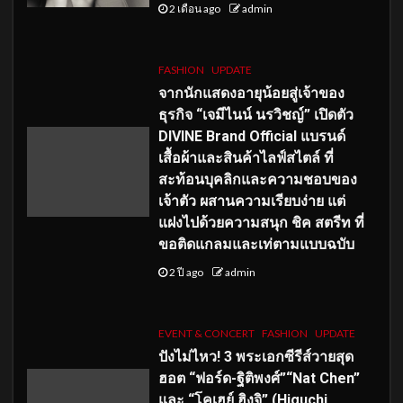
2 เดือน ago
admin
FASHION
UPDATE
จากนักแสดงอายุน้อยสู่เจ้าของ
ธุรกิจ “เจมีไนน์ นรวิชญ์” เปิดตัว
DIVINE Brand Official แบรนด์
เสื้อผ้าและสินค้าไลฟ์สไตล์ ที่
สะท้อนบุคลิกและความชอบของ
เจ้าตัว ผสานความเรียบง่าย แต่
แฝงไปด้วยความสนุก ชิค สตรีท ที่
ขอติดแกลมและเท่ตามแบบฉบับ
2 ปี ago
admin
EVENT & CONCERT
FASHION
UPDATE
ปังไม่ไหว! 3 พระเอกซีรีส์วายสุด
ฮอต “ฟอร์ด-ฐิติพงศ์”“Nat Chen”
และ “โคเฮย์ ฮิงุจิ” (Higuchi