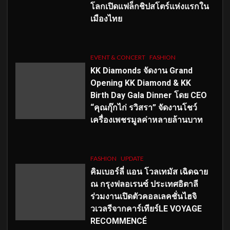
โลกเปิดแฟล็กชิปสโตร์แห่งแรกใน
เมืองไทย
EVENT & CONCERT
FASHION
KK Diamonds จัดงาน Grand
Opening KK Diamond & KK
Birth Day Gala Dinner โดย CEO
“คุณกุ๊กไก่ รวิสรา” จัดงานโชว์
เครื่องเพชรมูลค่าหลายล้านบาท
FASHION
UPDATE
คิมเบอร์ลี่ แอน โวลเทมัส เฉิดฉาย
ณ กรุงฟลอเรนซ์ ประเทศอิตาลี
ร่วมงานเปิดตัวคอลเลคชั่นไฮจิ
วเวลรีจากคาร์เทียร์LE VOYAGE
RECOMMENCÉ