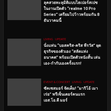
ลุคสวยทะลุมิติแบบไฮเปอร์สเปซ
ในงานเปิดตัว “realme 10 Pro
Series” เตรียมไปว้าวพร้อมกัน 8
ธันวาคมนี้
LIVING
UPDATE
นั่งแท่น “บอสคริส-คริส พีรวัส” ผุด
ธุรกิจของตัวเอง “สลัดแห่ง
อนาคต” พร้อมเปิดตัวหนังสั้น เล่น
เอง-กำกับเองครั้งแรก!
EVENT & CONCERT
LIVING
UPDATE
ซัคเซสมอร์ จัดเต็ม
!
“มาริโอ้ เมา
เร่อ” พรีเซ็นเตอร์คนแรก
เอส
.โอ.ดี มอร์