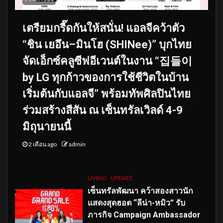
เตรียมกรี๊ดกันให้สนั่น! แอลจีคว้าตัว
“ชิน เยอึน–มินโฮ (SHINee)” บุกไทย
จัดเอ็กซ์คลูซีฟอีเวนต์ในงาน “집들이
by LG ทุกก้าวของการใช้ชีวิตในบ้าน
เริ่มต้นกับแอลจี” พร้อมทัพศิลปินไทย
ร่วมสร้างสีสัน ณ เซ็นทรัลเวิลด์ 4-9
มิถุนายนนี้
2 เดือน ago
admin
LIVING
UPDATE
เซ็นทรัลพัฒนา คว้าสองสาวนัก
แสดงสุดฮอต “ลีน่า-หมิว” รับ
ภารกิจ Campaign Ambassador