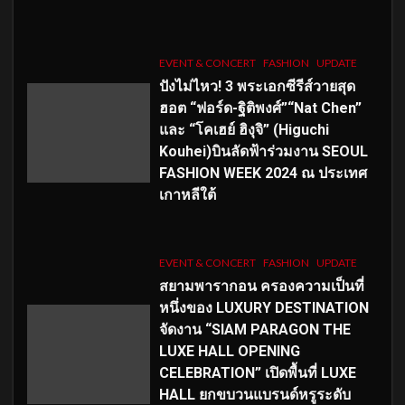
EVENT & CONCERT
FASHION
UPDATE
ปังไม่ไหว! 3 พระเอกซีรีส์วายสุด
ฮอต “ฟอร์ด-ฐิติพงศ์”“Nat Chen”
และ “โคเฮย์ ฮิงุจิ” (Higuchi
Kouhei)บินลัดฟ้าร่วมงาน SEOUL
FASHION WEEK 2024 ณ ประเทศ
เกาหลีใต้
EVENT & CONCERT
FASHION
UPDATE
สยามพารากอน ครองความเป็นที่
หนึ่งของ LUXURY DESTINATION
จัดงาน “SIAM PARAGON THE
LUXE HALL OPENING
CELEBRATION” เปิดพื้นที่ LUXE
HALL ยกขบวนแบรนด์หรูระดับ