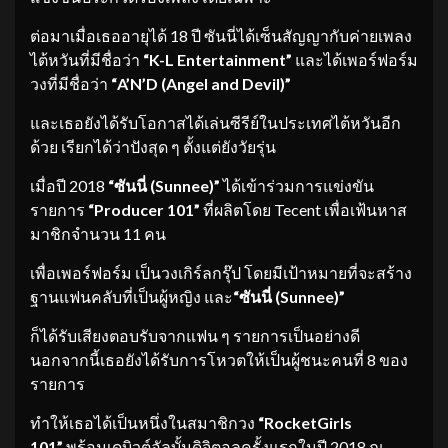
ต่อมาเมื่อเธออายุได้ 18 ปี ซันนี่ได้เซ็นสัญญากับค่ายเพลง
ไต้หวันที่มีชื่อว่า
“K-L Entertainment”
และได้เพอร์ฟอร์ม
วงที่มีชื่อว่า
“A’N’D (Angel and Devil)”
และเธอยังได้รับโอกาสได้เล่นซีรีย์ในประเทศไต้หวันอีก
ด้วย เรียกได้ว่าปังสุด ๆ ตั้งแต่ยังวัยรุ่น
เมื่อปี 2018
“ซันนี่ (Sunnee)”
ได้เข้าร่วมการแข่งขัน
รายการ
“Producer 101”
ที่ผลิตโดย Tecent เพื่อเฟ้นหาส
มาชิกจำนวน 11 คน
เพื่อเพอร์ฟอร์ม เป็นวงเกิร์ลกรุ๊ป โดยมีเป้าหมายที่จะสร้าง
ฐานแฟนคลับที่เป็นผู้หญิง และ
“ซันนี่ (Sunnee)”
ก็ได้รับเสียงตอบรับจากแฟน ๆ รายการเป็นอย่างดี
นอกจากนี้เธอยังได้รับการโหวตให้เป็นผู้ชนะคนที่ 8 ของ
รายการ
ทำให้เธอได้เป็นหนึ่งในสมาชิกวง
“RocketGirls
101”
พร้อมเดบิวต์อัลบั้มดิจิตอลครั้งแรกในปี 2018 ณ