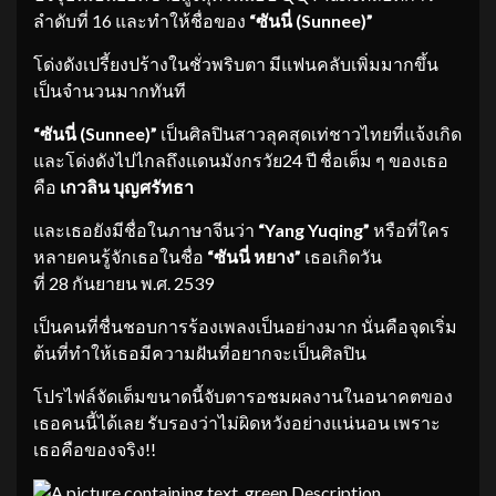
ลำดับที่ 16 และทำให้ชื่อของ
“ซันนี่ (Sunnee)”
โด่งดังเปรี้ยงปร้างในชั่วพริบตา มีแฟนคลับเพิ่มมากขึ้น
เป็นจำนวนมากทันที
“ซันนี่ (Sunnee)”
เป็นศิลปินสาวลุคสุดเท่ชาวไทยที่แจ้งเกิด
และโด่งดังไปไกลถึงแดนมังกรวัย24 ปี ชื่อเต็ม ๆ ของเธอ
คือ
เกวลิน บุญศรัทธา
และเธอยังมีชื่อในภาษาจีนว่า
“Yang Yuqing”
หรือที่ใคร
หลายคนรู้จักเธอในชื่อ
“ซันนี่ หยาง”
เธอเกิดวัน
ที่ 28 กันยายน พ.ศ. 2539
เป็นคนที่ชื่นชอบการร้องเพลงเป็นอย่างมาก นั่นคือจุดเริ่ม
ต้นที่ทำให้เธอมีความฝันที่อยากจะเป็นศิลปิน
โปรไฟล์จัดเต็มขนาดนี้จับตารอชมผลงานในอนาคตของ
เธอคนนี้ได้เลย รับรองว่าไม่ผิดหวังอย่างแน่นอน เพราะ
เธอคือของจริง!!