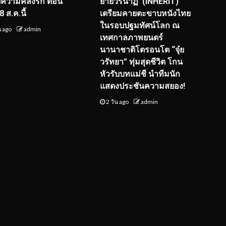
์ฟความคลั่งรัก ตอน
ยายวรนาฏ’ (INHERIT)
 ส.ค.นี้
เตรียมคายตะขาบหนังไทย
ในรอบปฐมทัศน์โลก ณ
น ago
admin
เทศกาลภาพยนตร์
นานาชาติโตรอนโต “จุ๋ย
วรัทยา” ทุ่มสุดชีวิต โกน
หัวรับบทแม่ชี นำทีมนัก
แสดงประชันความสยอง!
2 วัน ago
admin