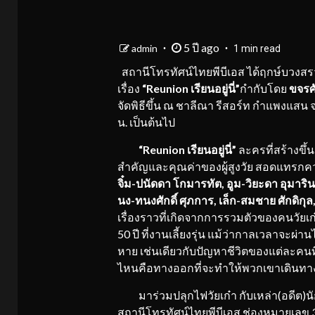
5 ปี ago
admin
1 min read
สถานีโทรทัศน์ไทยพีบีเอส ได้ฤกษ์บวงสร
เรื่อง
“Reunion เรียนอยู่นี่”
กำกับโดย
ขจรศั
จัดพิธีขึ้น ณ ชาลีณา รีสอร์ท กำแพงแสน จ
น. เป็นต้นไป
“Reunion เรียนอยู่นี่”
ละครที่สร้างขึ
สำคัญและคุณค่าของผู้สูงวัย สอดแทร
จิ๋ม-ปนัดดา โกมารทัต, อูม-วิยะดา อุมารินทร
นง-ทนงศักดิ์ ศุภการ, เล็ก-สมชาย ศักดิกุ
เรื่องราวที่เกิดจากการรวมตัวของคนวัยเก๋า 
50 ปี ที่งานเลี้ยงรุ่น แม้ว่ากาลเวลาจะผ
หาย เช่นเดียวกับปัญหาชีวิตของแต่ละคนท
ไหนคือทางออกที่จะทำให้พวกเขาเดินทางสู
มาร่วมปลุกไฟวัยเก๋า กับเหล่า(อดีต)นั
สถานีโทรทัศน์ไทยพีบีเอส ช่องหมายเลข 3 เ