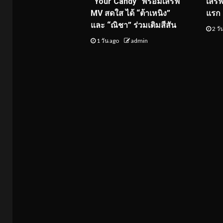
“Your Candy” พร้อมเสิร์ฟ
เสิร
MV สดใส ได้ “ต้าเหนิง”
แรก 8
และ “ณิชา” ร่วมเติมสีสัน
2 วั
1 วัน ago
admin