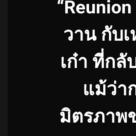
“Reunion เ
วาน กับเ
เก๋า ที่กล
แม้ว่า
มิตรภาพ