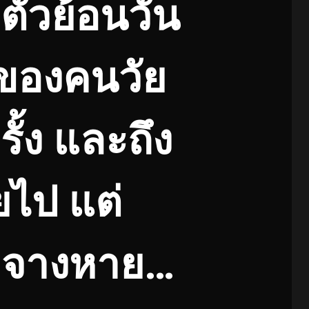
มตัวย้อนวัน
าของคนวัย
รั้ง และถึง
ยไป แต่
ยจางหาย…