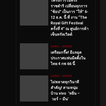
โครงการในพระ
ราชดำริ เปลี่ยนทุกการ
“ช้อป” เป็นการ “ให้” 6-
12 ธ.ค. นี้ ที่ งาน “The
Royal Gift Festival
ครั้งที่ 4” ณ ศูนย์การค้า
เซ็นทรัลเวิลด์
LIVING
UPDATE
เตรียมกรี๊ด! อีแจอุค
ประกาศแฟนมีตติ้งใน
ไทย 4 กพ 66 นี้
LIVING
UPDATE
ไม่พลาดทุกวินาที
สำคัญ
! สามหนุ่ม
บ้าน vivo ‘หยิ่น –
วอร์ – มีน’