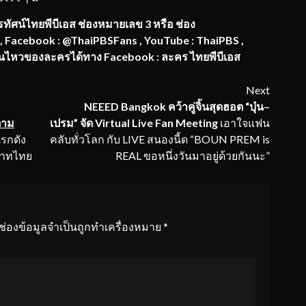
ัศน์ไทยพีบีเอส ช่องหมายเลข 3 หรือ ช่อง
, Facebook : @ThaiPBSFans , YouTube : ThaiPBS ,
นไหวของละครได้ทาง Facebook : ละคร ไทยพีบีเอส
Next
NEEED
Bangkok
คว้าคู่จิ้นสุด
ฮอ
ต
“
บุ
๋น
–
ตาม
เปรม
”
จัด
Virtual Live Fan Meeting
เอาใจแฟน
แรกดัง
คลับทั่วโลก กับ LIVE สนองนี้ด “BOUN PREM is
บาทไทย
REAL ขอหนึ่งวันมาอยู่ด้วยกันนะ”
ช่องข้อมูลจำเป็นถูกทำเครื่องหมาย
*