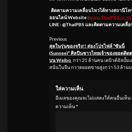
ติดตามความเคลื่อนไหวได้ทางสถานีโทรท
ออนไลน์ Website :
www.ThaiPBS.or.th
LINE : @ThaiPBS และติดตามความเคลื่อ
Continue
Previous
สุดในรุ่นของจริง
!! ส่องโปรไฟล์ “ซันนี่
Reading
(Sunnee)” ศิลปินชาวไทยเจ้าของยอดติด
บน Weibo
กว่า 21 ล้านคน เดบิวต์อัลบั้ม
สนั่นในจีน กวาดยอดขายสูงกว่า 53 ล้าน
ใส่ความเห็น
อีเมลของคุณจะไม่แสดงให้คนอื่นเห็น
ความเห็น
*