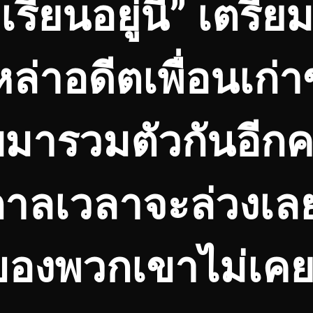
รียนอยู่นี่” เตรีย
หล่าอดีตเพื่อนเก่
ับมารวมตัวกันอีกค
กาลเวลาจะล่วงเล
ของพวกเขาไม่เค