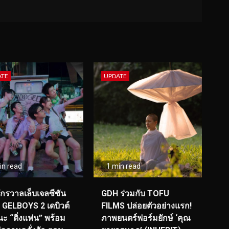
ATE
UPDATE
in read
1 min read
จักรวาลเล็บเจลซีซัน
GDH ร่วมกับ TOFU
! GELBOYS 2 เดบิวต์
FILMS ปล่อยตัวอย่างแรก!
ะ “ติ่งแฟน” พร้อม
ภาพยนตร์ฟอร์มยักษ์ ‘คุณ