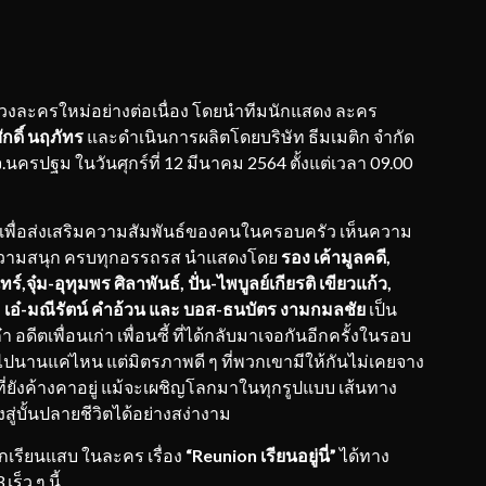
วงละครใหม่อย่างต่อเนื่อง โดยนำทีมนักแสดง ละคร
กดิ์ นฤภัทร
และดำเนินการผลิตโดยบริษัท ธีมเมติก จำกัด
.นครปฐม ในวันศุกร์ที่ 12 มีนาคม 2564 ตั้งแต่เวลา 09.00
้นเพื่อส่งเสริมความสัมพันธ์ของคนในครอบครัว เห็นความ
กความสนุก ครบทุกอรรถรส นำแสดงโดย
รอง เค้ามูลคดี
,
์,จุ๋ม-อุทุมพร ศิลาพันธ์, ปั่น-ไพบูลย์เกียรติ เขียวแก้ว,
ล, เอ๋-มณีรัตน์ คําอ้วน และ บอส-ธนบัตร งามกมลชัย
เป็น
อดีตเพื่อนเก่า เพื่อนซี้ ที่ได้กลับมาเจอกันอีกครั้งในรอบ
่านไปนานแค่ไหน แต่มิตรภาพดี ๆ ที่พวกเขามีให้กันไม่เคยจาง
ี่ยังค้างคาอยู่ แม้จะเผชิญโลกมาในทุกรูปแบบ เส้นทาง
่บั้นปลายชีวิตได้อย่างสง่างาม
กเรียนแสบ ในละคร เรื่อง
“Reunion เรียนอยู่นี่”
ได้ทาง
ร็ว ๆ นี้