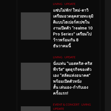
LIVING
UPDATE
แซ่บไม่พัก! ใหม่-ดาวิ
เตรียมอวดลุคสวยทะลุมิ
ติแบบไฮเปอร์สเปซใน
งานเปิดตัว “realme 10
Pro Series” เตรียมไป
ว้าวพร้อมกัน 8
ธันวาคมนี้
LIVING
UPDATE
นั่งแท่น “บอสคริส-คริส
พีรวัส” ผุดธุรกิจของตัว
เอง “สลัดแห่งอนาคต”
พร้อมเปิดตัวหนัง
สั้น เล่นเอง-กำกับเอง
ครั้งแรก!
EVENT & CONCERT
LIVING
UPDATE