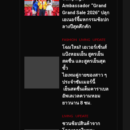
Ambassador “Grand
Grand Sale 2026” ปลุก
เอเนอร์จี้มหกรรมช้อปก
ลางปีสุดคึกคัก
FASHION
LIVING
UPDATE
โฉมใหม่
! เอเวอร์เซ้นส์
แป้งหอมเย็น สูตรเย็น
สดชื่น และสูตรเย็นสุด
ขั้ว
ไอเทมคู่กายของสาว ๆ
ประจำซัมเมอร์นี้
เย็นสดชื่นเต็มคาราเบล
อัพเลเวลความหอม
ยาวนาน
8
ชม.
LIVING
UPDATE
ชวนช้อปสินค้าจาก