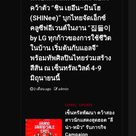
คว้าตัว “ชิน เยอึน–มินโฮ
(SHINee)” บุกไทยจัดเอ็กซ์
คลูซีฟอีเวนต์ในงาน “집들이
by LG ทุกก้าวของการใช้ชีวิต
ในบ้าน เริ่มต้นกับแอลจี”
พร้อมทัพศิลปินไทยร่วมสร้าง
สีสัน ณ เซ็นทรัลเวิลด์ 4-9
มิถุนายนนี้
2 เดือน ago
admin
LIVING
UPDATE
เซ็นทรัลพัฒนา คว้าสอง
สาวนักแสดงสุดฮอต “ลี
น่า-หมิว” รับภารกิจ
Campaign