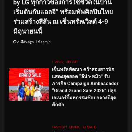
by LG ทุกก้าวของการใช้ชีวิตในบ้าน
เริ่มต้นกับแอลจี” พร้อมทัพศิลปินไทย
ร่วมสร้างสีสัน ณ เซ็นทรัลเวิลด์ 4-9
มิถุนายนนี้
2 เดือน ago
admin
LIVING
UPDATE
เซ็นทรัลพัฒนา คว้าสองสาวนัก
แสดงสุดฮอต “ลีน่า-หมิว” รับ
ภารกิจ Campaign Ambassador
“Grand Grand Sale 2026” ปลุก
เอเนอร์จี้มหกรรมช้อปกลางปีสุด
คึกคัก
FASHION
LIVING
UPDATE