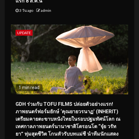
แรก 8 ส.ค.นี้
3 วัน ago
admin
UPDATE
1 min read
GDH ร่วมกับ TOFU FILMS ปล่อยตัวอย่างแรก!
ภาพยนตร์ฟอร์มยักษ์ ‘คุณยายวรนาฏ’ (INHERIT)
เตรียมคายตะขาบหนังไทยในรอบปฐมทัศน์โลก ณ
เทศกาลภาพยนตร์นานาชาติโตรอนโต “จุ๋ย วรัท
ยา” ทุ่มสุดชีวิต โกนหัวรับบทแม่ชี นำทีมนักแสดง