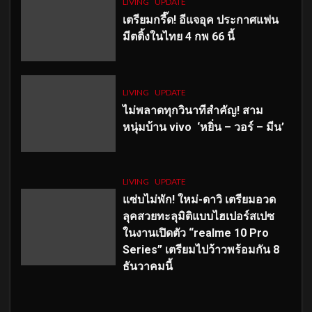
LIVING
UPDATE
เตรียมกรี๊ด! อีแจอุค ประกาศแฟน
มีตติ้งในไทย 4 กพ 66 นี้
LIVING
UPDATE
ไม่พลาดทุกวินาทีสำคัญ
! สาม
หนุ่มบ้าน vivo ‘หยิ่น – วอร์ – มีน’
LIVING
UPDATE
แซ่บไม่พัก! ใหม่-ดาวิ เตรียมอวด
ลุคสวยทะลุมิติแบบไฮเปอร์สเปซ
ในงานเปิดตัว “realme 10 Pro
Series” เตรียมไปว้าวพร้อมกัน 8
ธันวาคมนี้