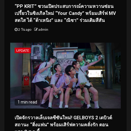
“PP KRIT” ชวนเปิดประสบการณ์ความหวานซ่อน
เปรี้ยวในซิงเกิลใหม่ “Your Candy” พร้อมเสิร์ฟ MV
สดใส ได้ “ต้าเหนิง” และ “ณิชา” ร่วมเติมสีสัน
2 วัน ago
admin
UPDATE
1 min read
เปิดจักรวาลเล็บเจลซีซันใหม่! GELBOYS 2 เดบิวต์
สถานะ “ติ่งแฟน” พร้อมเสิร์ฟความคลั่งรัก ตอน