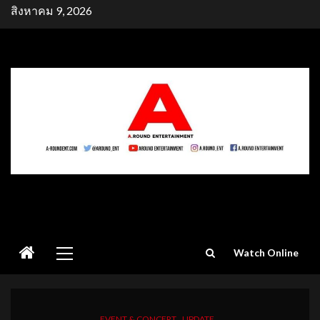
Skip
สิงหาคม 9, 2026
to
content
Primary
Watch Online
Menu
EVENT & CONCERT
UPDATE