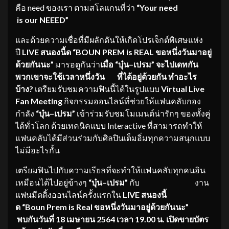
คือ need ของเรา ตามสโลแกนที่ว่า
“Your need
is our NEEED”
​และด้วยความเชื่อที่มีผลักดันให้เกิดโปรเจ็กต์พิเศษแห่ง
ปี
LIVE
สนองนี้ด
“
BOUN
PREM is REAL
ขอหนึ่งวันมาอยู่
ด้วยกันนะ
”
มารอดูกันว่า
เมื่อ
“
บุ
๋น
–
เปรม
”
จะไปเดทกัน
พวกเขาจะใช้เวลา
หนึ่ง
วัน
ที่ได้อยู่ด้วยกัน
ทำอะไร
บ้าง
?
เตรียมรับชมความฟินนี้ได้ในรูปแบบ
Virtual Live
Fan Meeting
กิจกรรมออนไลน์ที่ช่วยให้แฟนคลับกอง
กำลัง
“
บุ
๋น
–
เปรม
”
เข้าร่วมรับชมโมเมนต์น่ารักๆ ของทั้งคู่
ได้ทั่วโลก ด้วยเทคนิคแบบ Interactive ที่สามารถทำให้
แฟนคลับได้มีส่วนร่วมกับศิลปินเต็มอิ่มทุกความสนุกแบบ
ไม่มีอะไรกั้น
​เตรียมฟินไปกับความเรียลที่จะทำให้แฟนคลับทุกคนอิน
เหมือนได้ไปอยู่ข้างๆ
“
บุ
๋น
–
เปรม
”
กับ งาน
แฟนมีตติ้งออนไลน์ครั้งแรกใน
LIVE
สนองนี้
ด
“
Boun
Prem is Real
ขอ
หนึ่ง
วันมาอยู่ด้วยกันนะ
”
พบกันวันที่
18
เมษายน
2564
เวลา
19.00
น.
เปิดขายบัตร