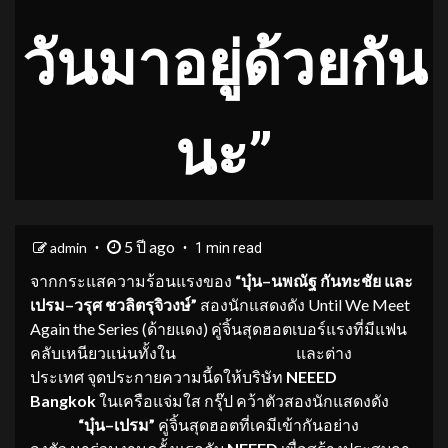
วันมาอยู่ด้วยกัน
นะ”
5 ปี ago
admin
1 min read
จากกระแสความร้อนแรงของ
“
บุ
๋น
–
นพณัฐ กันทะชัย
และ
เปรม
–
วรุศ
ชวลิตรุจิวงษ์
”
สองนักแสดงดัง Until We Meet
Again the Series (ด้ายแดง)
คู่จิ้นสุดฮอตเบอร์แรงที่มีแฟน
คลับเหนียวแน่นทั้งใน และต่าง
ประเทศ จุดประกายความนี้ดให้บริษัท
NEEED
Bangkok
ในเครือแจ่มใส กรุ๊ป คว้าตัวสองนักแสดงดัง
“
บุ
๋น
–
เปรม
”
คู่จิ้นสุดฮอตที่เคมีเข้ากันอย่าง