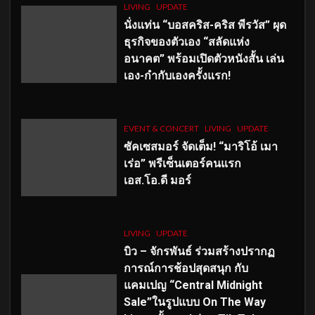
LIVING
UPDATE
นั่งแท่น “บอสคริส-คริส พีรวัส” ผุด
ธุรกิจของตัวเอง “สลัดแห่ง
อนาคต” พร้อมเปิดตัวหนังสั้น เล่น
เอง-กำกับเองครั้งแรก!
EVENT & CONCERT
LIVING
UPDATE
ซัคเซสมอร์ จัดเต็ม
!
“มาริโอ้ เมา
เร่อ” พรีเซ็นเตอร์คนแรก
เอส
.โอ.ดี มอร์
LIVING
UPDATE
บิว – จักรพันธ์ ร่วมสร้างปรากฏ
การณ์การช้อปสุดสนุก กับ
แคมเปญ “Central Midnight
Sale”ในรูปแบบ On The Way