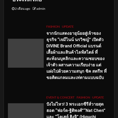
2 เดือน ago
admin
FASHION
UPDATE
จากนักแสดงอายุน้อยสู่เจ้าของ
ธุรกิจ “เจมีไนน์ นรวิชญ์” เปิดตัว
DIVINE Brand Official แบรนด์
เสื้อผ้าและสินค้าไลฟ์สไตล์ ที่
สะท้อนบุคลิกและความชอบของ
เจ้าตัว ผสานความเรียบง่าย แต่
แฝงไปด้วยความสนุก ชิค สตรีท ที่
ขอติดแกลมและเท่ตามแบบฉบับ
EVENT & CONCERT
FASHION
UPDATE
ปังไม่ไหว! 3 พระเอกซีรีส์วายสุด
ฮอต “ฟอร์ด-ฐิติพงศ์”“Nat Chen”
และ “โคเฮย์ ฮิงุจิ” (Higuchi