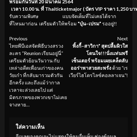
พร้อมกัน
วันที่
20
มีนาคม
2564
เวลา
10.00
น.
ที่
Thaiticketmajor
(
บัตร
VIP
ราคา
1
,
250
บา
รับความพิเศษ แบบจัดเต็มที่ไม่เคยได้จาก
ที่ไหนมาก่อน เตรียมตัวให้พร้อม
“
บุ
๋น
–
เปรม
”
รออยู่!!
Continue
Previous
Next
ไทยพีบีเอสจัดพิธีบวงสรวง
พิ้งกี้
–
สาวิกา
”
สุดปลื้มผิวใส
Reading
ละคร “Reunion เรียนอยู่นี่”
โดนใจ
!!!
นั่งเเท่นพรี
เตรียมตัวย้อนวันวาน กับ
เซ็นเตอร์ พร้อมเผยเคล็ดลับ
เหล่าอดีตเพื่อนเก่าของคน
ออร่าพาสวยสะพรั่ง
ด้วย “เร
วัยเก๋า ที่กลับมารวมตัวกัน
เวียร์ไฮโดรไลซ์คอลลาเจน”!
อีกครั้ง และถึงแม้ว่ากาล
เวลาจะล่วงเลยไป แต่
มิตรภาพของพวกเขาไม่เคย
จางหาย…
ใส่ความเห็น
อีเมลของคุณจะไม่แสดงให้คนอื่นเห็น
ช่องข้อมูล