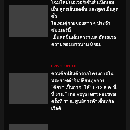
โฉมใหม่
! เอเวอร์เซ้นส์ แป้งหอม
เย็น สูตรเย็นสดชื่น และสูตรเย็นสุด
ขั้ว
ไอเทมคู่กายของสาว ๆ ประจำ
ซัมเมอร์นี้
เย็นสดชื่นเต็มคาราเบล อัพเลเวล
ความหอมยาวนาน
8
ชม.
LIVING
UPDATE
ชวนช้อปสินค้าจากโครงการใน
พระราชดำริ เปลี่ยนทุกการ
“ช้อป” เป็นการ “ให้” 6-12 ธ.ค. นี้
ที่ งาน “The Royal Gift Festival
ครั้งที่ 4” ณ ศูนย์การค้าเซ็นทรัล
เวิลด์