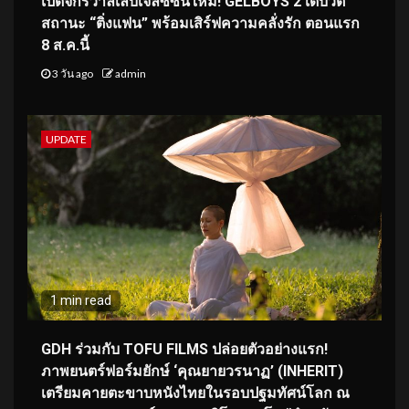
เปิดจักรวาลเล็บเจลซีซันใหม่! GELBOYS 2 เดบิวต์
สถานะ “ติ่งแฟน” พร้อมเสิร์ฟความคลั่งรัก ตอนแรก
8 ส.ค.นี้
3 วัน ago
admin
UPDATE
1 min read
GDH ร่วมกับ TOFU FILMS ปล่อยตัวอย่างแรก!
ภาพยนตร์ฟอร์มยักษ์ ‘คุณยายวรนาฏ’ (INHERIT)
เตรียมคายตะขาบหนังไทยในรอบปฐมทัศน์โลก ณ