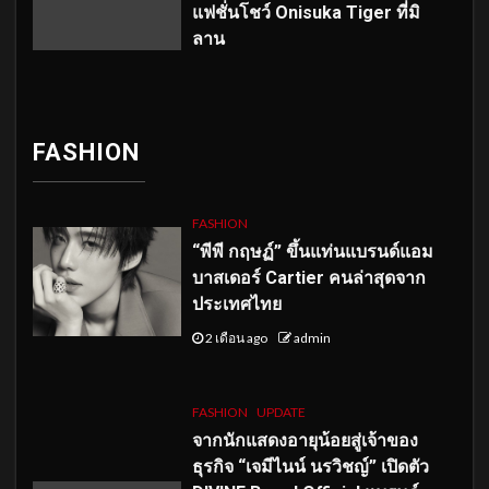
แฟชั่นโชว์ Onisuka Tiger ที่มิ
ลาน
FASHION
FASHION
“พีพี กฤษฏ์” ขึ้นแท่นแบรนด์แอม
บาสเดอร์ Cartier คนล่าสุดจาก
ประเทศไทย
2 เดือน ago
admin
FASHION
UPDATE
จากนักแสดงอายุน้อยสู่เจ้าของ
ธุรกิจ “เจมีไนน์ นรวิชญ์” เปิดตัว