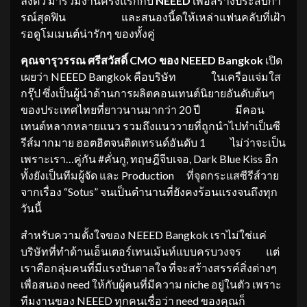
ลงตัว มาร่วมงานครั้งแรกกับ
NEE
E
D
เพื่อสร้างประสบกา
รณ์สุดฟิน และสนองนี้ดให้เหล่าแฟนคลับที่เฝ้า
รอดูโมเมนต์น่ารักๆ ของทั้งคู่
คุณจารุ
วรร
ณ ศรีสวัสดิ์
CMO
ของ
NEEED Bangkok
เปิด
เผยว่า NEEED Bangkok คือบริษัท ในเครือแจ่มใส
กรุ๊ป ซึ่งเป็นผู้นำด้านการผลิตคอนเทนต์นิยายอันดับต้นๆ
ของประเทศไทยที่ยาวนานมากว่า 20 ปี มีคอน
เทนต์หลากหลายแนว รวมถึงแนววายที่ถูกนำไปทำเป็นซี
รีส์มากมาย ฮอตฮิตจนติดเทรนด์อันดับ 1 ไม่ว่าจะเป็น
เพราะเรา…คู่กัน #คั่นกู, ทฤษฎีจีบเจอ, Dark Blue Kiss อีก
ทั้งยังเป็นทีมผู้จัด และ Production ที่จุดกระแสซีรีส์วาย
จากเรื่อง “Sotus” จนเป็นตำนานที่ยังคงร้อนแรงจนถึงทุก
วันนี้
​สำหรับความตั้งใจของ NEEED Bangkok เราไม่ใช่แค่
บริษัทที่ทำด้านเอ็นเตอร์เทนเม้นท์แบบครบวงจร แต่
เราคือกลุ่มคนที่มีแรงบันดาลใจ ที่จะสร้างสรรค์สิ่งต่างๆ
เพื่อสนอง need ให้กับผู้คนที่มีความ niche อยู่ในตัว เพราะ
ทีมงานของ NEEED ทุกคนเชื่อว่า need ของคุณก็