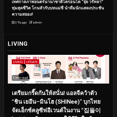
เทศกาลภาพยนตร์นานาชาติโตรอนโต “จุ๋ย วรัทยา”
ทุ่มสุดชีวิต โกนหัวรับบทแม่ชี นำทีมนักแสดงประชัน
ความสยอง!
3 วัน ago
admin
LIVING
LIVING
UPDATE
1 min read
เตรียมกรี๊ดกันให้สนั่น! แอลจีคว้าตัว
“ชิน เยอึน–มินโฮ (SHINee)” บุกไทย
จัดเอ็กซ์คลูซีฟอีเวนต์ในงาน “집들이