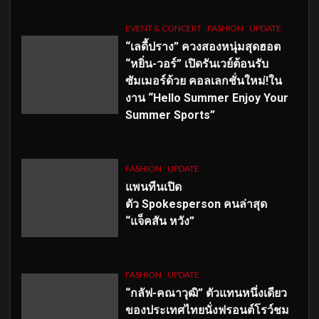
EVENT & CONCERT
FASHION
UPDATE
“เลดี้ปราง” ควงสองหนุ่มสุดฮอต
“หยิ่น-วอร์” เปิดรันเวย์ต้อนรับ
ซัมเมอร์ด้วย คอลเลกชั่นใหม่!ใน
งาน “Hello Summer Enjoy Your
Summer Sports”
FASHION
UPDATE
แพนทีนเปิด
ตัว
Spokesperson คนล่าสุด
“แจ็คสัน หวัง”
FASHION
UPDATE
“กลัฟ-คณาวุฒิ” ตัวแทนหนึ่งเดียว
ของประเทศไทยนั่งฟรอนต์โรว์ชม