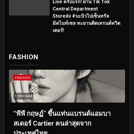
Live ครั้งแรก! ผ่าน Tik Tok
Central Department
Storeส่ง #บะบิวไปเซ็นทรัล
มิดไนท์เซล ทะยานติดเทรนด์ทวิต
เตอร์!
FASHION
FASHION
1 min read
“พีพี กฤษฏ์” ขึ้นแท่นแบรนด์แอมบา
สเดอร์ Cartier คนล่าสุดจาก
ประเทศไทย