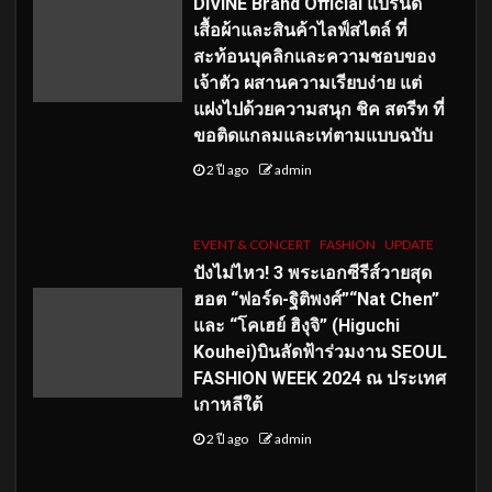
DIVINE Brand Official แบรนด์
เสื้อผ้าและสินค้าไลฟ์สไตล์ ที่
สะท้อนบุคลิกและความชอบของ
เจ้าตัว ผสานความเรียบง่าย แต่
แฝงไปด้วยความสนุก ชิค สตรีท ที่
ขอติดแกลมและเท่ตามแบบฉบับ
2 ปี ago
admin
EVENT & CONCERT
FASHION
UPDATE
ปังไม่ไหว! 3 พระเอกซีรีส์วายสุด
ฮอต “ฟอร์ด-ฐิติพงศ์”“Nat Chen”
และ “โคเฮย์ ฮิงุจิ” (Higuchi
Kouhei)บินลัดฟ้าร่วมงาน SEOUL
FASHION WEEK 2024 ณ ประเทศ
เกาหลีใต้
2 ปี ago
admin