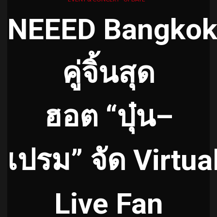
NEEED
Bangko
คู่จิ้นสุด
ฮอ
ต
“
บุ
๋น
–
เปรม
”
จัด
Virtua
Live Fan