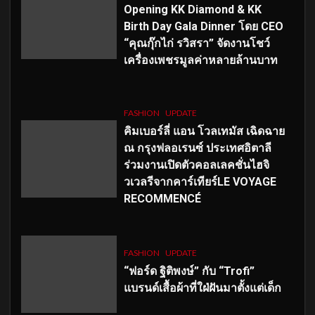
Opening KK Diamond & KK
Birth Day Gala Dinner โดย CEO
“คุณกุ๊กไก่ รวิสรา” จัดงานโชว์
เครื่องเพชรมูลค่าหลายล้านบาท
FASHION
UPDATE
คิมเบอร์ลี่ แอน โวลเทมัส เฉิดฉาย
ณ กรุงฟลอเรนซ์ ประเทศอิตาลี
ร่วมงานเปิดตัวคอลเลคชั่นไฮจิ
วเวลรีจากคาร์เทียร์LE VOYAGE
RECOMMENCÉ
FASHION
UPDATE
“ฟอร์ด ฐิติพงษ์” กับ “Trofi”
แบรนด์เสื้อผ้าที่ใฝ่ฝันมาตั้งแต่เด็ก