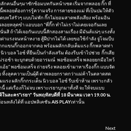
ลักคนอื่นๆมาซักซ้อมบทกันหน้าเซต เริ่มจากพลอย กิ๊ก ที่
นี้พลอยต้องการรู้ความจริง การตายของแม่ ที่เป็นปมให้ตัว
ฟาดบทใส่รัวๆ แบบไม่พัก กิ๊กไม่ยอมสาดพลังเสียง พร้อมอิน
พลอยหลุดขำ แอบบอก “พี่กิ๊ก ทำไม่เราไม่เคยเจอกันเลย
่นสิ ถ้าได้เจอกันแบบนี้สักสองสามเรื่อง มีมันส์แน่ๆ แรงทั้ง
ยด่าแรงจนหน้าหงาย สู้ฝีปากไม่ได้ เลยขอใช้กำลัง จู่โจมบีบ
กแขนกิ๊กออกจากคอ พร้อมผลักกลับเต็มแรง กิ๊กพลาดท่า
 นิว บอล ไอซ์ ที่ยืนเป็นกำลังเสริม ต้องรีบเข้าไปช่วย กิ๊กเสีย
ยไม่รอช้า จะบุกตบด้วยอารมณ์ พอซ้อมเสร็จ พลอยยกมือไหว้
เอ้ย” พอซ้อมเสร็จ ถ่ายจริง พลอยเข้ามาหาเรื่องกิ๊ก แบบจัด
บ ทิ้งลุคความเป็นผุ้ดี ด่าพลอยกราดกว่าแม่ค้าในตลาดสด
แรง ผลักกิ๊กกระเด็น นิว บอล ไอซ์ รีบเข้าห้าม เพราะกลัว
่านี้ แต่เรื่องก็ไม่จบ เพราะเรยาบุกมาทั้งที จะให้จบแบบ
้ในละคร“เรยา” วันพฤหัสบดีที่ 18 มีนาคม เวลา 19.00 น.
นหลังได้ที่ แอปพลิเคชัน
AIS PLAY
เท่านั้น
Next