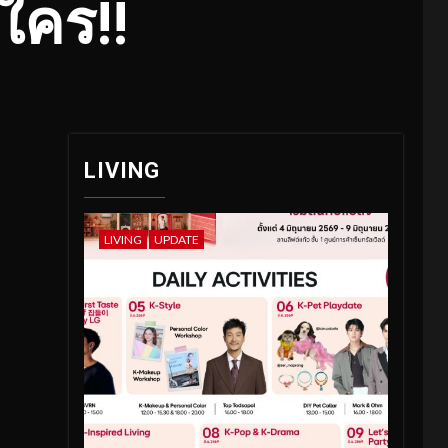
ใคร!!
LIVING
LIVING
UPDATE