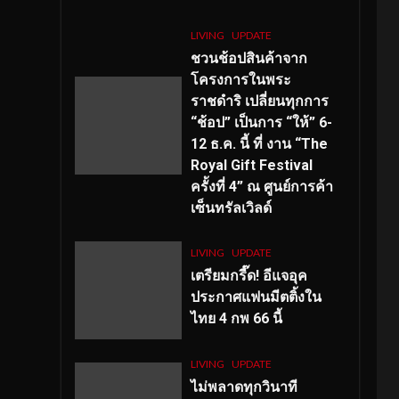
LIVING
UPDATE
ชวนช้อปสินค้าจาก
โครงการในพระ
ราชดำริ เปลี่ยนทุกการ
“ช้อป” เป็นการ “ให้” 6-
12 ธ.ค. นี้ ที่ งาน “The
Royal Gift Festival
ครั้งที่ 4” ณ ศูนย์การค้า
เซ็นทรัลเวิลด์
LIVING
UPDATE
เตรียมกรี๊ด! อีแจอุค
ประกาศแฟนมีตติ้งใน
ไทย 4 กพ 66 นี้
LIVING
UPDATE
ไม่พลาดทุกวินาที