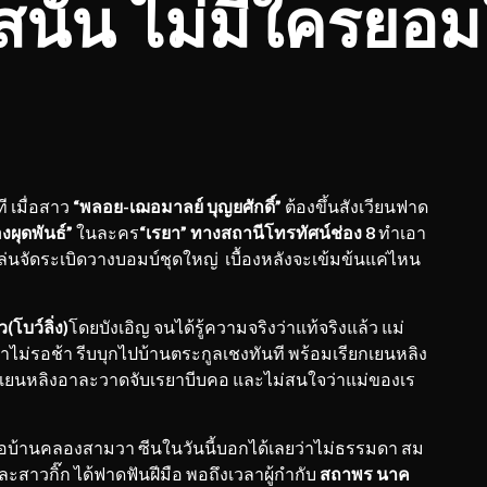
นั่น ไม่มีใครยอม
ี เมื่อสาว
“พลอย-เฌอมาลย์ บุญยศักดิ์”
ต้องขึ้นสังเวียนฟาด
องผุดพันธ์”
ในละคร
“เรยา” ทางสถานีโทรทัศน์ช่อง 8
ทำเอา
ล่นจัดระเบิดวางบอมบ์ชุดใหญ่ เบื้องหลังจะเข้มข้นแค่ไหน
(โบว์ลิ่ง)
โดยบังเอิญ จนได้รู้ความจริงว่าแท้จริงแล้ว แม่
าไม่รอช้า รีบบุกไปบ้านตระกูลเชงทันที พร้อมเรียกเยนหลิง
่ เยนหลิงอาละวาดจับเรยาบีบคอ และไม่สนใจว่าแม่ของเร
รือบ้านคลองสามวา ซีนในวันนี้บอกได้เลยว่าไม่ธรรมดา สม
าวกิ๊ก ได้ฟาดฟันฝีมือ พอถึงเวลาผู้กำกับ
สถาพร นาค