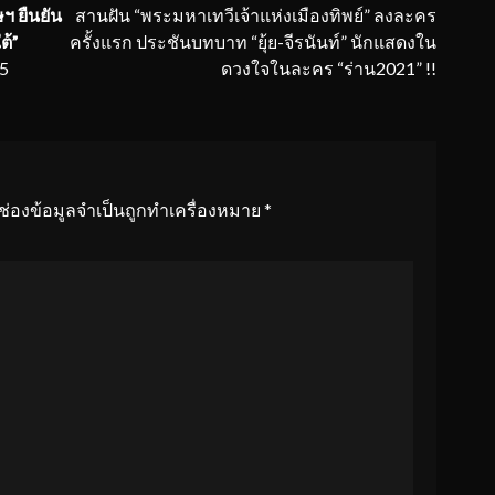
ษฯ ยืนยัน
สานฝัน “พระมหาเทวีเจ้าแห่งเมืองทิพย์” ลงละคร
ต้”
ครั้งแรก ประชันบทบาท “ยุ้ย-จีรนันท์” นักแสดงใน
5
ดวงใจในละคร “ร่าน2021” !!
ช่องข้อมูลจำเป็นถูกทำเครื่องหมาย
*