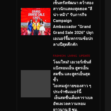
เซ็นทรัลพัฒนา คว้าสอง
สาวนักแสดงสุดฮอต “ลี
น่า-หมิว” รับภารกิจ
Campaign
Ambassador “Grand
Grand Sale 2026” ปลุก
เอเนอร์จี้มหกรรมช้อปก
ลางปีสุดคึกคัก
FASHION
LIVING
UPDATE
โฉมใหม่
! เอเวอร์เซ้นส์
แป้งหอมเย็น สูตรเย็น
สดชื่น และสูตรเย็นสุด
ขั้ว
ไอเทมคู่กายของสาว ๆ
ประจำซัมเมอร์นี้
เย็นสดชื่นเต็มคาราเบล
อัพเลเวลความหอม
ยาวนาน
8
ชม.