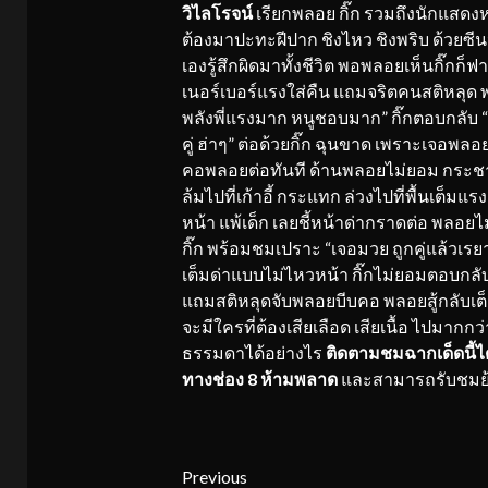
วิไลโรจน์
เรียกพลอย กิ๊ก รวมถึงนักแสดงห
ต้องมาปะทะฝีปาก ชิงไหว ชิงพริบ ด้วยซีน
เองรู้สึกผิดมาทั้งชีวิต พอพลอยเห็นกิ๊กก็
เนอร์เบอร์แรงใส่คืน แถมจริตคนสติหลุด 
พลังพี่แรงมาก หนูชอบมาก” กิ๊กตอบกลับ “นั
คู่ ฮ่าๆ” ต่อด้วยกิ๊ก ฉุนขาด เพราะเจอพลอ
คอพลอยต่อทันที ด้านพลอยไม่ยอม กระชา
ล้มไปที่เก้าอี้ กระแทก ล่วงไปที่พื้นเต็มแรง
หน้า แพ้เด็ก เลยชี้หน้าด่ากราดต่อ พลอ
กิ๊ก พร้อมชมเปราะ “เจอมวย ถูกคู่แล้วเรยา
เต็มด่าแบบไม่ไหวหน้า กิ๊กไม่ยอมตอบกลั
แถมสติหลุดจับพลอยบีบคอ พลอยสู้กลับเต็ม
จะมีใครที่ต้องเสียเลือด เสียเนื้อ ไปมากกว
ธรรมดาได้อย่างไร
ติดตามชมฉากเด็ดนี้ได
ทางช่อง 8 ห้ามพลาด
และสามารถรับชมย้อ
Continue
Previous