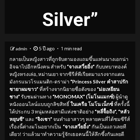
Silver”
5 ปี ago
admin
1 min read
กลายเป็นหญิงสาวที่ถูกจับตามองแถมขึ้นแท่นนางเอกน่า
อิจฉาไปอีกหนึ่งคน สำหรับ
“จางเสวี่ยอิ๋ง”
กับบทบาทองค์
หญิงหรงเล่อ, หม่านเยา จากซีรีส์พีเรียดมาแรงจากแดน
มังกรแนวโรแมนติก-ดราม่า
“
Princess Silver คำสาปรัก
ชายาผมขาว”
ที่สร้างจากนิยายชื่อดังของ
“ม่อเหยียน
ชาง”
รับชมผ่านทาง
“MONOMAX” (โมโนแมกซ์)
ผู้นำดู
หนังออนไลน์แบบถูกลิขสิทธิ์
ในเครือ โมโน เน็กซ์
ที่ครั้งนี้
ได้ประกบ 3 หนุ่มหล่อสามีแห่งชาติอย่าง
“
หลี่จื้อถิง”, “หลัว
หยุนซี”
และ
“จิงเชา”
จนทำเอาสาวๆ หลายคนที่ได้ชมซีรีส์
เรื่องนี้ต่างมโนอยากเป็น
“จางเสวี่ยอิ๋ง”
กันเป็นแถวเลยที
เดียว! ว่าแล้วมาทำความรู้จักเธอคนนี้ให้ลึกซึ้งกันเลยดี