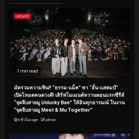
UPDATE
1 min read
มัดรวมความฟิน!! “ธรรม-แม็ค” พา “อั๋น-แสตมป์”
เปิดโหมดคนดวงดี! เสิร์ฟโมเมนต์หวานตอนแรกซีรีส์
“จุดจีบสายมู Unlucky Bae” ให้อินทุกอารมณ์ ในงาน
“จุดจีบสายมู Meet & Mu Together”
6 ชั่วโมง ago
admin