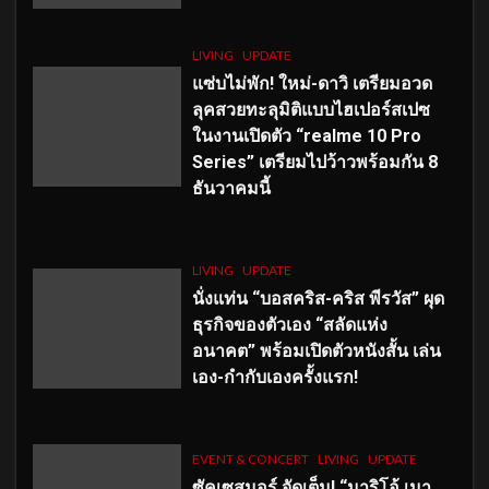
LIVING
UPDATE
แซ่บไม่พัก! ใหม่-ดาวิ เตรียมอวด
ลุคสวยทะลุมิติแบบไฮเปอร์สเปซ
ในงานเปิดตัว “realme 10 Pro
Series” เตรียมไปว้าวพร้อมกัน 8
ธันวาคมนี้
LIVING
UPDATE
นั่งแท่น “บอสคริส-คริส พีรวัส” ผุด
ธุรกิจของตัวเอง “สลัดแห่ง
อนาคต” พร้อมเปิดตัวหนังสั้น เล่น
เอง-กำกับเองครั้งแรก!
EVENT & CONCERT
LIVING
UPDATE
ซัคเซสมอร์ จัดเต็ม
!
“มาริโอ้ เมา