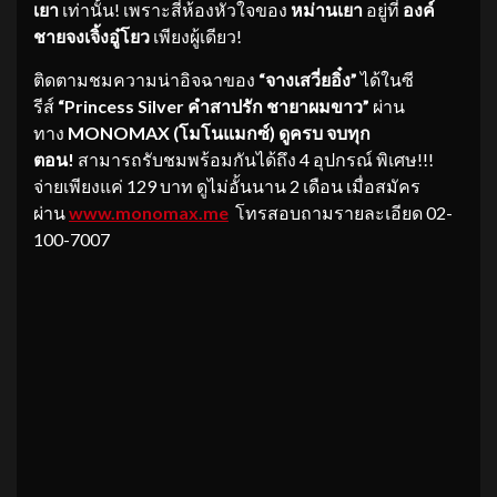
เยา
เท่านั้น! เพราะสี่ห้องหัวใจของ
หม่านเยา
อยู่ที่
องค์
ชายจงเจิ้งอู๋โยว
เพียงผู้เดียว!
ติดตามชมความน่าอิจฉาของ
“จางเสวี่ยอิ๋ง”
ได้ในซี
รีส์
“Princess Silver คำสาปรัก ชายาผมขาว”
ผ่าน
ทาง
MONOMAX (โมโนแมกซ์)
ดูครบ จบทุก
ตอน!
สามารถรับชมพร้อมกันได้ถึง 4 อุปกรณ์ พิเศษ!!!
จ่ายเพียงแค่ 129 บาท ดูไม่อั้นนาน 2 เดือน เมื่อสมัคร
ผ่าน
www.monomax.me
โทรสอบถามรายละเอียด 02-
100-7007