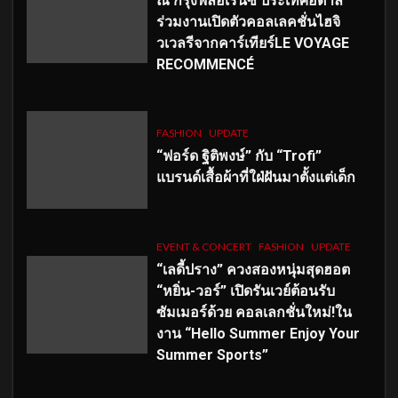
ณ กรุงฟลอเรนซ์ ประเทศอิตาลี
ร่วมงานเปิดตัวคอลเลคชั่นไฮจิ
วเวลรีจากคาร์เทียร์LE VOYAGE
RECOMMENCÉ
FASHION
UPDATE
“ฟอร์ด ฐิติพงษ์” กับ “Trofi”
แบรนด์เสื้อผ้าที่ใฝ่ฝันมาตั้งแต่เด็ก
EVENT & CONCERT
FASHION
UPDATE
“เลดี้ปราง” ควงสองหนุ่มสุดฮอต
“หยิ่น-วอร์” เปิดรันเวย์ต้อนรับ
ซัมเมอร์ด้วย คอลเลกชั่นใหม่!ใน
งาน “Hello Summer Enjoy Your
Summer Sports”