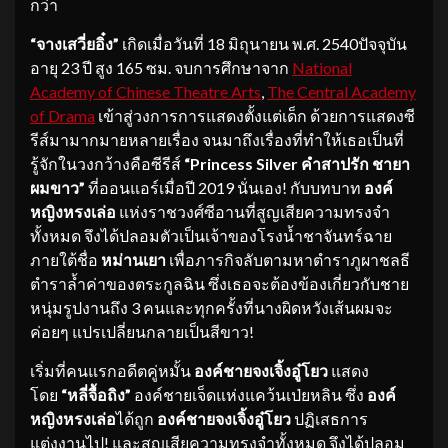
กว่า
“จางเสวี่ยอิ๋ง”
เกิดเมื่อวันที่ 18 มิถุนายน พ.ศ. 2540ปัจจุบัน
อายุ 23 ปี สูง 165 ซม. จบการศึกษาจาก
National
Academy of Chinese Theatre Arts
,
The Central Academy
of Drama
เข้าสู่วงการการแสดงตั้งแต่เด็ก ด้วยการแสดงซี
รีส์มามากมายหลายเรื่อง จนมาถึงเรื่องที่ทำให้เธอเป็นที่
รู้จักในวงกว้างคือซีรีส์
“
Princess Silver คำสาปรัก ชายา
ผมขาว”
ที่ออนแอร์เมื่อปี 2019 นั่นเอง! กับบทบาท
องค์
หญิงหรงเล่อ
แห่งราชวงศ์ซีอานที่สูญเสียความทรงจำ
ทั้งหมด จึงได้ปลอมตัวเป็นเจ้าของโรงน้ำชาจันทร์ฉาย
ภายใต้ชื่อ
หม่านเยา
เพื่อภารกิจลับตามหาตำราภูผาชลธี
ตำราล้ำค่าของตระกูลฉิน ซึ่งเธอจะต้องข้องเกี่ยวกับชาย
หนุ่มรูปงานถึง 3 คนและทุกครั้งที่นางผิดหวังเส้นผมจะ
ค่อยๆ แปรเปลี่ยนกลายเป็นสีขาว!
เริ่มที่คนแรกอดีตคู่หมั้น
องค์ชายจงเจิ้งอู๋โยว
แสดง
โดย
“หลี่จื้อถิง”
องค์ชายเจ็ดแห่งแคว้นเป่ยหลิน ซึ่ง
องค์
หญิงหรงเล่อ
ได้ถูก
องค์ชายจงเจิ้งอู๋โยว
ปฏิเสธการ
แต่งงานไป! และสูญเสียความทรงจำทั้งหมด จึงได้ปลอม