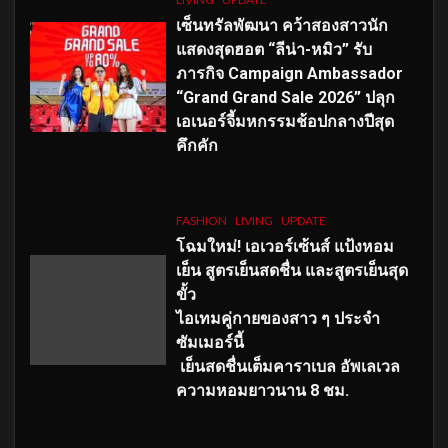
เซ็นทรัลพัฒนา คว้าสองสาวนัก
แสดงสุดฮอต “ลีน่า-หมิว” รับ
ภารกิจ Campaign Ambassador
“Grand Grand Sale 2026” ปลุก
เอเนอร์จี้มหกรรมช้อปกลางปีสุด
คึกคัก
FASHION
LIVING
UPDATE
โฉมใหม่
! เอเวอร์เซ้นส์ แป้งหอม
เย็น สูตรเย็นสดชื่น และสูตรเย็นสุด
ขั้ว
ไอเทมคู่กายของสาว ๆ ประจำ
ซัมเมอร์นี้
เย็นสดชื่นเต็มคาราเบล อัพเลเวล
ความหอมยาวนาน
8
ชม.