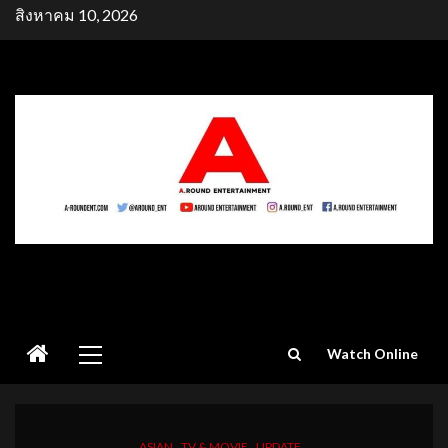
Skip
สิงหาคม 10, 2026
to
content
Primary
Watch Online
Menu
ASIAN
TV & MOVIE
UPDATE