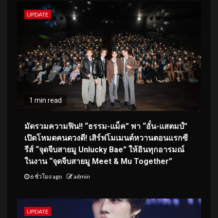
UPDATE
1 min read
มัดรวมความฟิน!! “ธรรม-แม็ค” พา “อั๋น-แสตมป์”
เปิดโหมดคนดวงดี! เสิร์ฟโมเมนต์หวานตอนแรกซี
รีส์ “จุดจีบสายมู Unlucky Bae” ให้อินทุกอารมณ์
ในงาน “จุดจีบสายมู Meet & Mu Together”
6 ชั่วโมง ago
admin
UPDATE