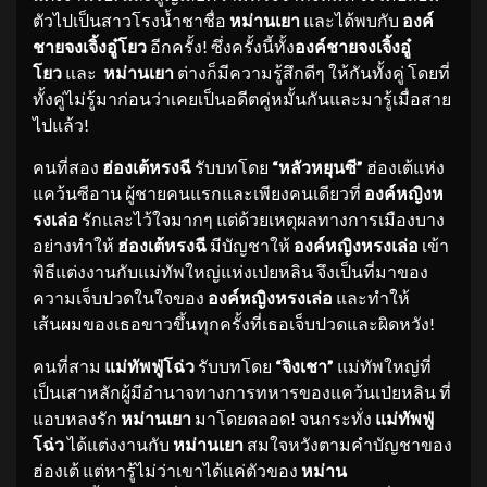
ตัวไปเป็นสาวโรงน้ำชาชื่อ
หม่านเยา
และได้พบกับ
องค์
ชายจงเจิ้งอู๋โยว
อีกครั้ง! ซึ่งครั้งนี้ทั้ง
องค์ชายจงเจิ้งอู๋
โยว
และ
หม่านเยา
ต่างก็มีความรู้สึกดีๆ ให้กันทั้งคู่ โดยที่
ทั้งคู่ไม่รู้มาก่อนว่าเคยเป็นอดีตคู่หมั้นกันและมารู้เมื่อสาย
ไปแล้ว!
คนที่สอง
ฮ่องเต้หรงฉี
รับบทโดย
“หลัวหยุนซี”
ฮ่องเต้แห่ง
แคว้นซีอาน ผู้ชายคนแรกและเพียงคนเดียวที่
องค์หญิงห
รงเล่อ
รักและไว้ใจมากๆ แต่ด้วยเหตุผลทางการเมืองบาง
อย่างทำให้
ฮ่องเต้หรงฉี
มีบัญชาให้
องค์หญิงหรงเล่อ
เข้า
พิธีแต่งงานกับแม่ทัพใหญ่แห่งเป่ยหลิน จึงเป็นที่มาของ
ความเจ็บปวดในใจของ
องค์หญิงหรงเล่อ
และทำให้
เส้นผมของเธอขาวขึ้นทุกครั้งที่เธอเจ็บปวดและผิดหวัง!
คนที่สาม
แม่ทัพฟู่โฉ่ว
รับบทโดย
“จิงเชา”
แม่ทัพใหญ่ที่
เป็นเสาหลักผู้มีอำนาจทางการทหารของแคว้นเป่ยหลิน ที่
แอบหลงรัก
หม่านเยา
มาโดยตลอด! จนกระทั่ง
แม่ทัพฟู่
โฉ่ว
ได้แต่งงานกับ
หม่านเยา
สมใจหวังตามคำบัญชาของ
ฮ่องเต้ แต่หารู้ไม่ว่าเขาได้แค่ตัวของ
หม่าน