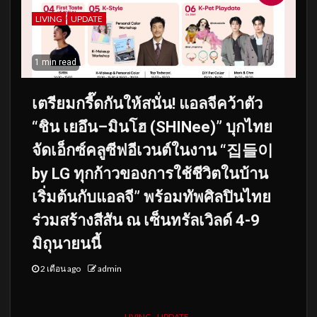
LIVING
UPDATE
1 min read
เตรียมกรี๊ดกันให้สนั่น! แอลจีคว้าตัว
“ชิน เยอึน–มินโฮ (SHINee)” บุกไทย
จัดเอ็กซ์คลูซีฟอีเวนต์ในงาน “집들이
by LG ทุกก้าวของการใช้ชีวิตในบ้าน
เริ่มต้นกับแอลจี” พร้อมทัพศิลปินไทย
ร่วมสร้างสีสัน ณ เซ็นทรัลเวิลด์ 4-9
มิถุนายนนี้
2 เดือน ago
admin
LIVING
UPDATE