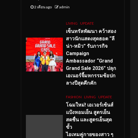
2 เดือน ago
admin
LIVING
UPDATE
เซ็นทรัลพัฒนา คว้าสอง
สาวนักแสดงสุดฮอต “ลี
น่า-หมิว” รับภารกิจ
Campaign
Ambassador “Grand
Grand Sale 2026” ปลุก
เอเนอร์จี้มหกรรมช้อปก
ลางปีสุดคึกคัก
FASHION
LIVING
UPDATE
โฉมใหม่
! เอเวอร์เซ้นส์
แป้งหอมเย็น สูตรเย็น
สดชื่น และสูตรเย็นสุด
ขั้ว
ไอเทมคู่กายของสาว ๆ