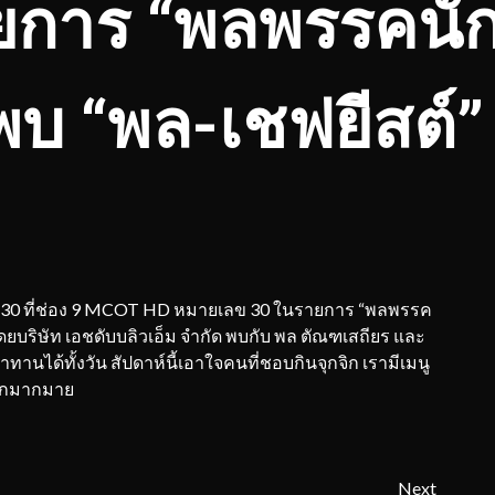
การ “พลพรรคนัก
พบ “พล-เชฟยีสต์
 ที่เลข 30 ที่ช่อง 9 MCOT HD หมายเลข 30 ในรายการ “พลพรรค
โดยบริษัท เอชดับบลิวเอ็ม จำกัด พบกับ พล ตัณฑเสถียร และ
าทานได้ทั้งวัน สัปดาห์นี้เอาใจคนที่ชอบกินจุกจิก เรามีเมนู
ฝากมากมาย
Next