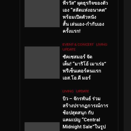
พีรวัส” ผุดธุรกิจของตัว
เอง “สลัดแห่งอนาคต”
พร้อมเปิดตัวหนัง
สั้น เล่นเอง-กำกับเอง
ครั้งแรก!
EVENT & CONCERT
LIVING
UPDATE
ซัคเซสมอร์ จัด
เต็ม
!
“มาริโอ้ เมาเร่อ”
พรีเซ็นเตอร์คนแรก
เอส
.โอ.ดี มอร์
LIVING
UPDATE
บิว – จักรพันธ์ ร่วม
สร้างปรากฏการณ์การ
ช้อปสุดสนุก กับ
แคมเปญ “Central
Midnight Sale”ในรูป