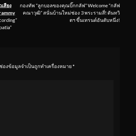
วเสียง
กองทัพ “ลูกบอลของคุณบิ๊กกลัฟ” Welcome “กลัฟ
“Grammy
คณาวุฒิ” สนั่นบ้านใหม่ช่อง 3 พระรามสี่! ดันทวิ
cording”
ตฯ ขึ้นเทรนด์อันดับหนึ่ง!
patia”
ช่องข้อมูลจำเป็นถูกทำเครื่องหมาย
*