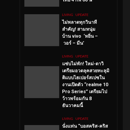
LIVING
UPDATE
ไม่พลาดทุกวินาที
สำคัญ
! สามหนุ่ม
บ้าน vivo ‘หยิ่น –
วอร์ – มีน’
LIVING
UPDATE
แซ่บไม่พัก! ใหม่-ดาวิ
เตรียมอวดลุคสวยทะลุมิ
ติแบบไฮเปอร์สเปซใน
งานเปิดตัว “realme 10
Pro Series” เตรียมไป
ว้าวพร้อมกัน 8
ธันวาคมนี้
LIVING
UPDATE
นั่งแท่น “บอสคริส-คริส