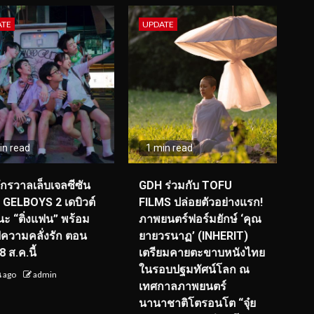
ATE
UPDATE
in read
1 min read
จักรวาลเล็บเจลซีซัน
GDH ร่วมกับ TOFU
! GELBOYS 2 เดบิวต์
FILMS ปล่อยตัวอย่างแรก!
ะ “ติ่งแฟน” พร้อม
ภาพยนตร์ฟอร์มยักษ์ ‘คุณ
์ฟความคลั่งรัก ตอน
ยายวรนาฏ’ (INHERIT)
 ส.ค.นี้
เตรียมคายตะขาบหนังไทย
ในรอบปฐมทัศน์โลก ณ
น ago
admin
เทศกาลภาพยนตร์
นานาชาติโตรอนโต “จุ๋ย