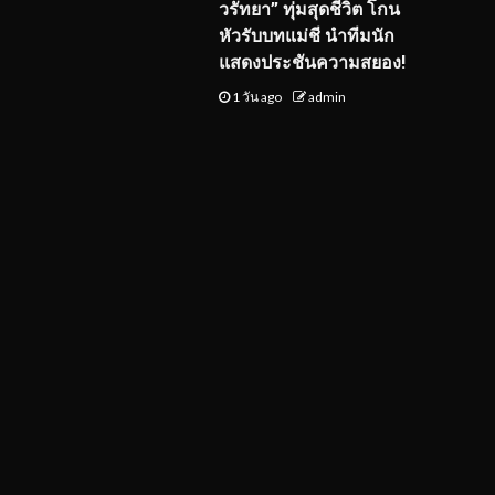
วรัทยา” ทุ่มสุดชีวิต โกน
หัวรับบทแม่ชี นำทีมนัก
แสดงประชันความสยอง!
1 วัน ago
admin