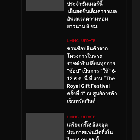
ประจำซัมเมอร์นี้
เย็นสดชื่นเต็มคาราเบล
อัพเลเวลความหอม
ยาวนาน
8
ชม.
LIVING
UPDATE
ชวนช้อปสินค้าจาก
โครงการในพระ
ราชดำริ เปลี่ยนทุกการ
“ช้อป” เป็นการ “ให้” 6-
12 ธ.ค. นี้ ที่ งาน “The
Royal Gift Festival
ครั้งที่ 4” ณ ศูนย์การค้า
เซ็นทรัลเวิลด์
LIVING
UPDATE
เตรียมกรี๊ด! อีแจอุค
ประกาศแฟนมีตติ้งใน
ไทย 4 กพ 66 นี้