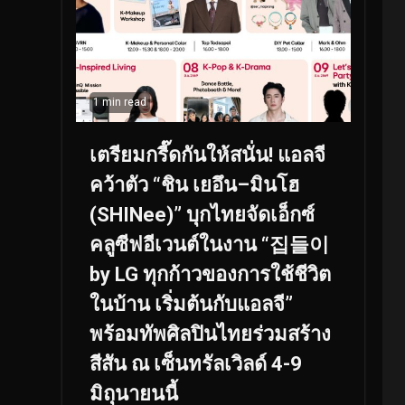
1 min read
เตรียมกรี๊ดกันให้สนั่น! แอลจี
คว้าตัว “ชิน เยอึน–มินโฮ
(SHINee)” บุกไทยจัดเอ็กซ์
คลูซีฟอีเวนต์ในงาน “집들이
by LG ทุกก้าวของการใช้ชีวิต
ในบ้าน เริ่มต้นกับแอลจี”
พร้อมทัพศิลปินไทยร่วมสร้าง
สีสัน ณ เซ็นทรัลเวิลด์ 4-9
มิถุนายนนี้