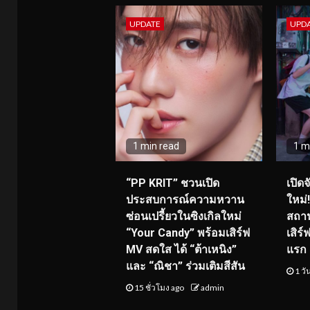
UPDATE
UPD
1 min read
1 m
“PP KRIT” ชวนเปิด
เปิด
ประสบการณ์ความหวาน
ใหม่
ซ่อนเปรี้ยวในซิงเกิลใหม่
สถาน
“Your Candy” พร้อมเสิร์ฟ
เสิร
MV สดใส ได้ “ต้าเหนิง”
แรก 8
และ “ณิชา” ร่วมเติมสีสัน
1 วั
15 ชั่วโมง ago
admin