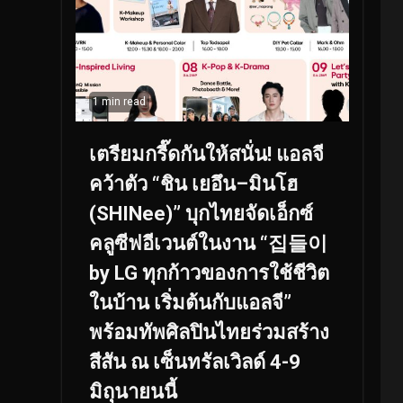
1 min read
เตรียมกรี๊ดกันให้สนั่น! แอลจี
คว้าตัว “ชิน เยอึน–มินโฮ
(SHINee)” บุกไทยจัดเอ็กซ์
คลูซีฟอีเวนต์ในงาน “집들이
by LG ทุกก้าวของการใช้ชีวิต
ในบ้าน เริ่มต้นกับแอลจี”
พร้อมทัพศิลปินไทยร่วมสร้าง
สีสัน ณ เซ็นทรัลเวิลด์ 4-9
มิถุนายนนี้