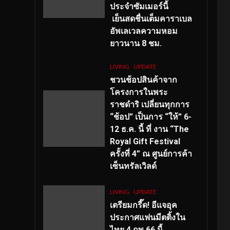
ประจำซัมเมอร์นี้
เย็นสดชื่นเต็มคาราเบล
อัพเลเวลความหอม
ยาวนาน
8
ชม.
LIVING
UPDATE
ชวนช้อปสินค้าจาก
โครงการในพระ
ราชดำริ เปลี่ยนทุกการ
“ช้อป” เป็นการ “ให้” 6-
12 ธ.ค. นี้ ที่ งาน “The
Royal Gift Festival
ครั้งที่ 4” ณ ศูนย์การค้า
เซ็นทรัลเวิลด์
LIVING
UPDATE
เตรียมกรี๊ด! อีแจอุค
ประกาศแฟนมีตติ้งใน
ไทย 4 กพ 66 นี้