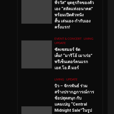
พีรวัส” ผุดธุรกิจของตัว
เอง “สลัดแห่งอนาคต”
พร้อมเปิดตัวหนัง
สั้น เล่นเอง-กำกับเอง
ครั้งแรก!
EVENT & CONCERT
LIVING
UPDATE
ซัคเซสมอร์ จัด
เต็ม
!
“มาริโอ้ เมาเร่อ”
พรีเซ็นเตอร์คนแรก
เอส
.โอ.ดี มอร์
LIVING
UPDATE
บิว – จักรพันธ์ ร่วม
สร้างปรากฏการณ์การ
ช้อปสุดสนุก กับ
แคมเปญ “Central
Midnight Sale”ในรูป