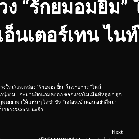
่วง “รักยมอมยิ้ม
เอ็นเตอร์เทน ไนท
บช่วงใหม่แกะกล่อง “รักยมอมยิ้ม” ในรายการ “ไนน์
นุ้งรักนุ้งยม… จะมาหยิกแกมหยอก ซอกแซกโมเม้นท์หลุด ๆ สุด
หามุมเฮฮามาให้แฟน ๆ ได้ขำขันกันก่อนเข้านอน อย่าลืมมา
ร์ เวลา 20.35 น. นะจ้า
Next