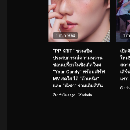
1 min read
1 m
“PP KRIT” ชวนเปิด
เปิด
ประสบการณ์ความหวาน
ใหม่
ซ่อนเปรี้ยวในซิงเกิลใหม่
สถาน
“Your Candy” พร้อมเสิร์ฟ
เสิร
MV สดใส ได้ “ต้าเหนิง”
แรก 8
และ “ณิชา” ร่วมเติมสีสัน
1 วั
6 ชั่วโมง ago
admin