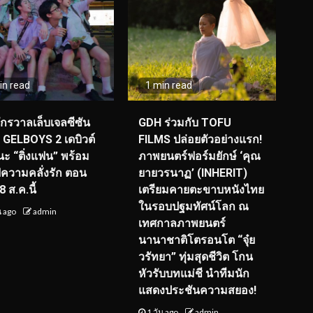
in read
1 min read
จักรวาลเล็บเจลซีซัน
GDH ร่วมกับ TOFU
! GELBOYS 2 เดบิวต์
FILMS ปล่อยตัวอย่างแรก!
ะ “ติ่งแฟน” พร้อม
ภาพยนตร์ฟอร์มยักษ์ ‘คุณ
์ฟความคลั่งรัก ตอน
ยายวรนาฏ’ (INHERIT)
 ส.ค.นี้
เตรียมคายตะขาบหนังไทย
ในรอบปฐมทัศน์โลก ณ
น ago
admin
เทศกาลภาพยนตร์
นานาชาติโตรอนโต “จุ๋ย
วรัทยา” ทุ่มสุดชีวิต โกน
หัวรับบทแม่ชี นำทีมนัก
แสดงประชันความสยอง!
1 วัน ago
admin