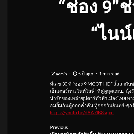
“ช่อง 9”ช
“ไนน์
5 ปี ago
admin
1 min read
ที่เลข 30 ที่ “ช่อง 9 MCOT HD” ลั้ลลากั
เอ็นเตอร์เทน ไนท์ไลฟ์” ที่คู่หูสุดแสบ…
น่ารักของเหล่าซุปตาร์ทั่วฟ้าเมืองไทย 
อมยิ้มกันทู้กกกค่ำคืน ทู้กกกวันจันทร์-ศุก
https://youtu.be/dAA7lB8sqxo
Continue
Previous