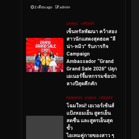
2 เดือน ago
admin
LIVING
UPDATE
เซ็นทรัลพัฒนา คว้าสอง
สาวนักแสดงสุดฮอต “ลี
น่า-หมิว” รับภารกิจ
Campaign
Ambassador “Grand
Grand Sale 2026” ปลุก
เอเนอร์จี้มหกรรมช้อปก
ลางปีสุดคึกคัก
FASHION
LIVING
UPDATE
โฉมใหม่
! เอเวอร์เซ้นส์
แป้งหอมเย็น สูตรเย็น
สดชื่น และสูตรเย็นสุด
ขั้ว
ไอเทมคู่กายของสาว ๆ