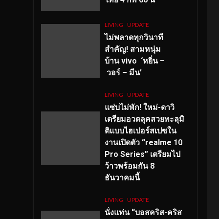
LIVING
UPDATE
ไม่พลาดทุกวินาที
สำคัญ
! สามหนุ่ม
บ้าน vivo ‘หยิ่น –
วอร์ – มีน’
LIVING
UPDATE
แซ่บไม่พัก! ใหม่-ดาวิ
เตรียมอวดลุคสวยทะลุมิ
ติแบบไฮเปอร์สเปซใน
งานเปิดตัว “realme 10
Pro Series” เตรียมไป
ว้าวพร้อมกัน 8
ธันวาคมนี้
LIVING
UPDATE
นั่งแท่น “บอสคริส-คริส