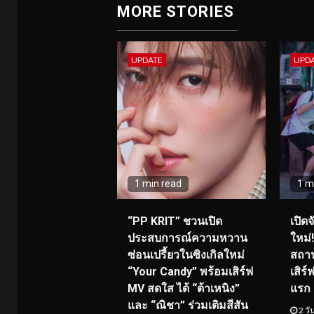
MORE STORIES
UPDATE
UPD
1 min read
1 m
“PP KRIT” ชวนเปิด
เปิด
ประสบการณ์ความหวาน
ใหม่
ซ่อนเปรี้ยวในซิงเกิลใหม่
สถาน
“Your Candy” พร้อมเสิร์ฟ
เสิร
MV สดใส ได้ “ต้าเหนิง”
แรก 8
และ “ณิชา” ร่วมเติมสีสัน
2 วั