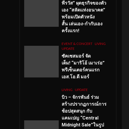
พีรวัส” ผุดธุรกิจของตัว
เอง “สลัดแห่งอนาคต”
พร้อมเปิดตัวหนัง
สั้น เล่นเอง-กำกับเอง
ครั้งแรก!
EVENT & CONCERT
LIVING
UPDATE
ซัคเซสมอร์ จัด
เต็ม
!
“มาริโอ้ เมาเร่อ”
พรีเซ็นเตอร์คนแรก
เอส
.โอ.ดี มอร์
LIVING
UPDATE
บิว – จักรพันธ์ ร่วม
สร้างปรากฏการณ์การ
ช้อปสุดสนุก กับ
แคมเปญ “Central
Midnight Sale”ในรูป