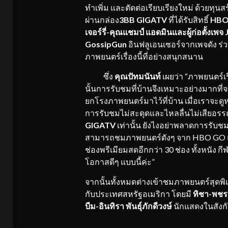
ทำเพิ่ม และตัดต่อเรียบเรียงใหม่ ด้วยทุ
ผ่านกล่อง
3BB GIGATV
ที่ได้รับสิทธิ์
HBO
เจอร์รี่
-คุณแชมป์ แอดมินและผู้ก่อตั้งเพจ Ju
GossipGun
อินฟลูเอนเซอร์จากเพจดัง ร
ภาพยนตร์เรื่องนี้ที่อย่างสนุกสนาน
ซึ่ง
คุณปัทมนันท์
เผยว่า “ภาพยนตร์เร
นั้นการรับชมที่บ้านจึงเหมาะอย่างมากที
ยกโรงภาพยนตร์มาไว้ที่บ้าน เมื่อเราจะดูหนั
การรับชมไม่สะดุดและไหลลื่นไม่เสียอรร
GIGATV
เท่านั้น ยังไงอย่าพลาดการรับชม
สามารถชมภาพยนตร์ดังๆ จาก HBO GO และโม
ช่องพรีเมียมสดอีกกว่า 30 ช่อง ทั้งหนัง ก
โอกาสดีๆ แบบนี้ค่ะ”
จากนั้นทั้งหมดต่างเข้าชมภาพยนตร์สุดพ
กับประเทศสหรัฐอเมริกา โดยมี
ทิชา
-พชร
บีม-อินทิรา พันธุ์ภักดีวงษ์
นักแสดงในสังกั