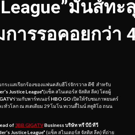
 League”มันส์ทะล
มการรอคอยกว่า 4 
กระแสเรียกร้องของแฟนคลับฮีโร่จักรวาล ดีซี สำหรับ
r’s Justice League”
(แซ็ค สไนเดอร์ส จัสติส ลีค) โดยผู้
IGATV
ร่วมกับพาร์ทเนอร์
HBO GO
เปิดให้รับชมภาพยนตร์
ทั่วโลก ณ สเตเดียม 29 โมโน ทเวนตี้ไนน์ สตูดิโอ ถนน
ead of
3BB GIGATV
Business
บริษัท ทรี บีบี ทีวี
er’s Justice League”
(แซ็ค สไนเดอร์ส จัสติส ลีค) ที่ถ่าย