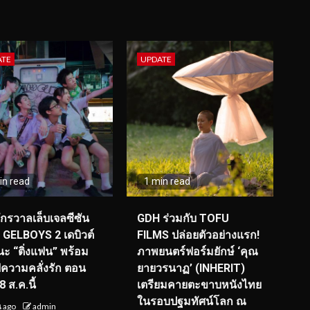
ATE
UPDATE
in read
1 min read
จักรวาลเล็บเจลซีซัน
GDH ร่วมกับ TOFU
! GELBOYS 2 เดบิวต์
FILMS ปล่อยตัวอย่างแรก!
ะ “ติ่งแฟน” พร้อม
ภาพยนตร์ฟอร์มยักษ์ ‘คุณ
์ฟความคลั่งรัก ตอน
ยายวรนาฏ’ (INHERIT)
 ส.ค.นี้
เตรียมคายตะขาบหนังไทย
ในรอบปฐมทัศน์โลก ณ
น ago
admin