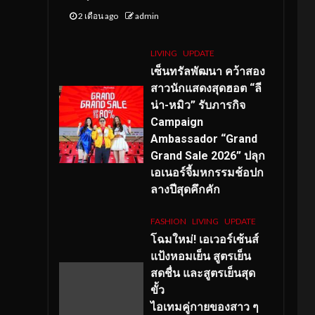
2 เดือน ago
admin
LIVING
UPDATE
เซ็นทรัลพัฒนา คว้าสอง
สาวนักแสดงสุดฮอต “ลี
น่า-หมิว” รับภารกิจ
Campaign
Ambassador “Grand
Grand Sale 2026” ปลุก
เอเนอร์จี้มหกรรมช้อปก
ลางปีสุดคึกคัก
FASHION
LIVING
UPDATE
โฉมใหม่
! เอเวอร์เซ้นส์
แป้งหอมเย็น สูตรเย็น
สดชื่น และสูตรเย็นสุด
ขั้ว
ไอเทมคู่กายของสาว ๆ