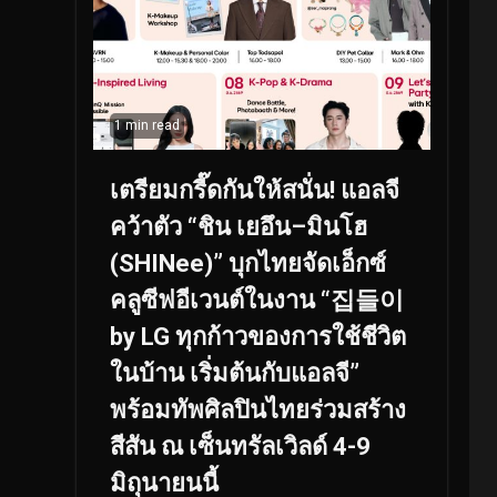
1 min read
เตรียมกรี๊ดกันให้สนั่น! แอลจี
คว้าตัว “ชิน เยอึน–มินโฮ
(SHINee)” บุกไทยจัดเอ็กซ์
คลูซีฟอีเวนต์ในงาน “집들이
by LG ทุกก้าวของการใช้ชีวิต
ในบ้าน เริ่มต้นกับแอลจี”
พร้อมทัพศิลปินไทยร่วมสร้าง
สีสัน ณ เซ็นทรัลเวิลด์ 4-9
มิถุนายนนี้