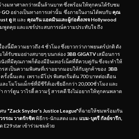
นสร้างมหาศาลกว่าหมื่นล้านบาท ซึ่งพร้อมให้ทุกคนได้รับชม
 GO
อย่างเป็นทางการเท่านั้น ซึ่งภายในงานได้พบกับ
คุณ
st ดู it
และ
คุณกัน แอดมินและผู้ก่อตั้งเพจ
Hollywood
่วมพูดคุย และแชร์ประสบการณ์ความประทับใจ ถึง
ื่องนี้มีความยาวถึง 4 ชั่วโมง ซึ่งยาวกว่าภาพยนตร์ปกติ ดัง
่จะได้รับชมอย่างสบายๆ บนกล่อง
3BB GIGATV
เสมือนการ
งที่มีคุณภาพก็ต้องมีอินเทอร์เน็ตที่ดีควบคู่กัน ซึ่งจะทำให้
ถรส เป็นความพิเศษที่เราอยากมอบให้กับลูกค้าของ
3BB
ครั้งนี้นะคะ เพราะมีโปร พิเศษเริ่มต้น 700 บาทต่อเดือน
โนแม็กซ์ที่มีซีรีส์เอเชียอีกกว่า 20,000ชั่วโมง และ
ีฬา การ์ตูน วาไรตี้ ความรู้ สารคดี จึงไม่อยากให้ทุกคนพลาด
ิเศษ
“
Zack Snyder’s Justice League”
ที่ฉายให้ชมพร้อมกัน
วรรณ วาดรักชิต
พิธีกร-นักแสดง และ
แบม
-บุตรี กัลย์จารึก,
ด E29 star เข้าร่วมชมด้วย