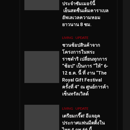
ประจำซัมเมอร์นี้
เย็นสดชื่นเต็มคาราเบล
อัพเลเวลความหอม
ยาวนาน
8
ชม.
LIVING
UPDATE
ชวนช้อปสินค้าจาก
โครงการในพระ
ราชดำริ เปลี่ยนทุกการ
“ช้อป” เป็นการ “ให้” 6-
12 ธ.ค. นี้ ที่ งาน “The
Royal Gift Festival
ครั้งที่ 4” ณ ศูนย์การค้า
เซ็นทรัลเวิลด์
LIVING
UPDATE
เตรียมกรี๊ด! อีแจอุค
ประกาศแฟนมีตติ้งใน
ไทย 4 กพ 66 นี้