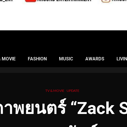
& MOVIE
FASHION
MUSIC
AWARDS
LIVI
TV & MOVIE
UPDATE
ภาพยนตร์ “Zack 