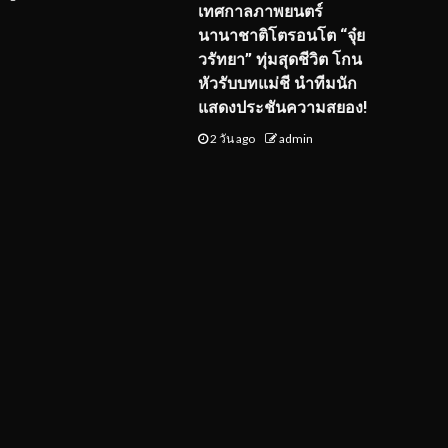
เทศกาลภาพยนตร์
นานาชาติโตรอนโต “จุ๋ย
วรัทยา” ทุ่มสุดชีวิต โกน
หัวรับบทแม่ชี นำทีมนัก
แสดงประชันความสยอง!
2 วัน ago
admin