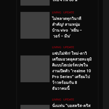
LIVING
UPDATE
ไม่พลาดทุกวินาที
สำคัญ
! สามหนุ่ม
บ้าน vivo ‘หยิ่น –
วอร์ – มีน’
LIVING
UPDATE
แซ่บไม่พัก! ใหม่-ดาวิ
เตรียมอวดลุคสวยทะลุมิ
ติแบบไฮเปอร์สเปซใน
งานเปิดตัว “realme 10
Pro Series” เตรียมไป
ว้าวพร้อมกัน 8
ธันวาคมนี้
LIVING
UPDATE
นั่งแท่น “บอสคริส-คริส