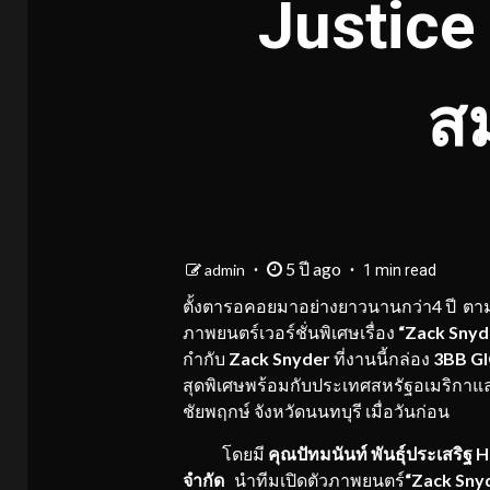
Justice
ส
5 ปี ago
admin
1 min read
ตั้งตารอคอยมาอย่างยาวนานกว่า4 ปี ตาม
ภาพยนตร์เวอร์ชั่นพิเศษเรื่อง
“
Zack Snyde
กำกับ
Zack Snyder
ที่งานนี้กล่อง
3BB G
สุดพิเศษพร้อมกับประเทศสหรัฐอเมริกาและ
ชัยพฤกษ์ จังหวัดนนทบุรี เมื่อวันก่อน
โดยมี
คุณปัทมนันท์ พันธุ์ประเสริฐ
H
จำกัด
นำทีมเปิดตัวภาพยนตร์
“
Zack Snyd