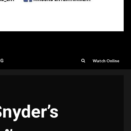
NG
Watch Online
Snyder’s