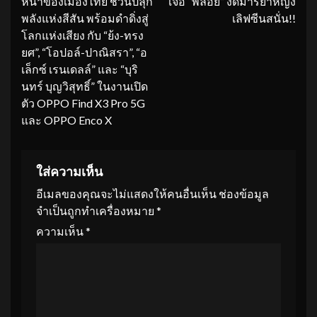
หน้าของเมืองไทย ชวนปลุก
เจอ “พลอย” งัดมารยาหญิง
พลังแห่งสีสัน พร้อมดำดิ่งสู่
เลิฟซีนสนั่น!!
โลกแห่งเสียง กับ “ย้ง-ทรง
ยศ”, “โอปอล์-ปาณิสรา”, “อ
เล็กซ์ เรนเดลล์” และ “บุริ
นทร์ บุญวิสุทธิ์” ในงานเปิด
ตัว OPPO Find X3 Pro 5G
และ OPPO Enco X
ใส่ความเห็น
อีเมลของคุณจะไม่แสดงให้คนอื่นเห็น
ช่องข้อมูล
จำเป็นถูกทำเครื่องหมาย
*
ความเห็น
*