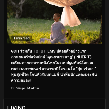
1 min read
GDH ร่วมกับ TOFU FILMS ปล่อยตัวอย่างแรก!
ภาพยนตร์ฟอร์มยักษ์ ‘คุณยายวรนาฏ’ (INHERIT)
เตรียมคายตะขาบหนังไทยในรอบปฐมทัศน์โลก ณ
เทศกาลภาพยนตร์นานาชาติโตรอนโต “จุ๋ย วรัทยา”
ทุ่มสุดชีวิต โกนหัวรับบทแม่ชี นำทีมนักแสดงประชัน
ความสยอง!
3 วัน ago
admin
LIVING