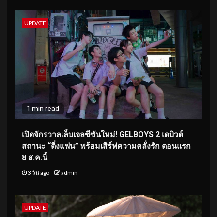
UPDATE
1 min read
เปิดจักรวาลเล็บเจลซีซันใหม่! GELBOYS 2 เดบิวต์
สถานะ “ติ่งแฟน” พร้อมเสิร์ฟความคลั่งรัก ตอนแรก
8 ส.ค.นี้
3 วัน ago
admin
UPDATE