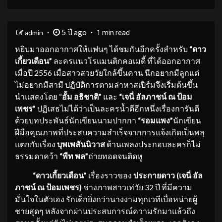
5 ปี ago
admin
1 min read
หยิบมาออกอากาศให้แฟนๆ ได้ชมกันอีกครั้งสำหรับ
“ดาว
เกี้ยวเดือน”
ละครแนวโรแมนติกคอเมดี้ ที่ได้ออกอากาศ
เมื่อปี 2556 เมื่อสาวสวยวัยใกล้ขึ้นคาน นึกอยากมีลูกแต่
ไม่อยากมีสามี ปฏิบัติการตามล่าหาสเปิร์มจึงเริ่มต้นขึ้น
นำแสดงโดย “
อั้ม อธิชาติ”
และ
“
เจนี่ อัลภาชน์ ณ ป้อม
เพชร
”
ปฏิเสธไม่ได้ว่าเป็นละครน้ำดีอีกหนึ่งเรื่องการันตี
ด้วยบทประพันธ์นักเขียนนามปากกา
“รอมแพง”
นักเขียน
ฝีมือคุณภาพที่ประสบความสำเร็จจากการแจ้งเกิดเป็นพลุ
แตกกับเรื่อง
บุพเพสันนิวาส
ด้านเพลงประกอบละครก็ไม่
ธรรมดาคว้า
“พีท พล”
ถ่ายทอดจนติดหู
“ดาวเกี้ยวเดือน”
เรื่องราวของ
ประกายดาว (เจนี่ อัล
ภาชน์ ณ ป้อมเพชร)
ช่างภาพสาวเท่วัย 32 ปี ที่มีความ
มั่นใจในตัวเอง รักเด็กยิ่งกว่านางงามทุกเวทีเบื่อหน่ายผู้
ชายสุดๆ หลังจากผ่านประสบการณ์ความรักมาแล้วถึง