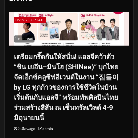
LIVING
UPDATE
1 min read
เตรียมกรี๊ดกันให้สนั่น! แอลจีคว้าตัว
“ชิน เยอึน–มินโฮ (SHINee)” บุกไทย
จัดเอ็กซ์คลูซีฟอีเวนต์ในงาน “집들이
by LG ทุกก้าวของการใช้ชีวิตในบ้าน
เริ่มต้นกับแอลจี” พร้อมทัพศิลปินไทย
ร่วมสร้างสีสัน ณ เซ็นทรัลเวิลด์ 4-9
มิถุนายนนี้
2 เดือน ago
admin