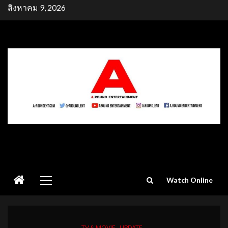
Skip
สิงหาคม 9, 2026
to
content
Primary
Watch Online
Menu
TV & MOVIE
UPDATE