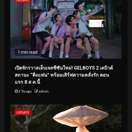
UPDATE
1 min read
เปิดจักรวาลเล็บเจลซีซันใหม่! GELBOYS 2 เดบิวต์
สถานะ “ติ่งแฟน” พร้อมเสิร์ฟความคลั่งรัก ตอน
แรก 8 ส.ค.นี้
3 วัน ago
admin
UPDATE