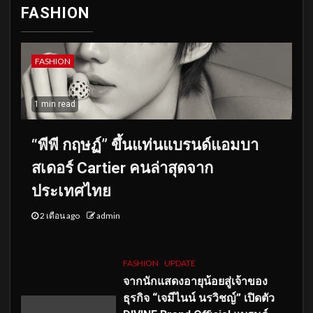
FASHION
FASHION
1 min read
“พีพี กฤษฏ์” ขึ้นแท่นแบรนด์แอมบา
สเดอร์ Cartier คนล่าสุดจาก
ประเทศไทย
2 เดือน ago
admin
FASHION
UPDATE
จากนักแสดงอายุน้อยสู่เจ้าของ
ธุรกิจ “เจมีไนน์ นรวิชญ์” เปิดตัว