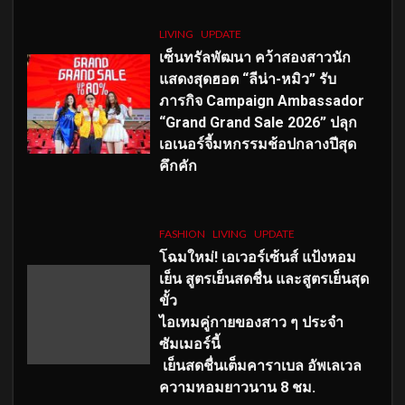
LIVING
UPDATE
เซ็นทรัลพัฒนา คว้าสองสาวนัก
แสดงสุดฮอต “ลีน่า-หมิว” รับ
ภารกิจ Campaign Ambassador
“Grand Grand Sale 2026” ปลุก
เอเนอร์จี้มหกรรมช้อปกลางปีสุด
คึกคัก
FASHION
LIVING
UPDATE
โฉมใหม่
! เอเวอร์เซ้นส์ แป้งหอม
เย็น สูตรเย็นสดชื่น และสูตรเย็นสุด
ขั้ว
ไอเทมคู่กายของสาว ๆ ประจำ
ซัมเมอร์นี้
เย็นสดชื่นเต็มคาราเบล อัพเลเวล
ความหอมยาวนาน
8
ชม.