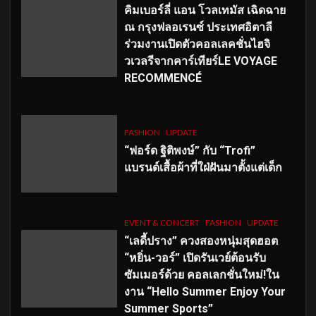
คิมเบอร์ลี่ แอน โวลเทมัส เฉิดฉาย
ณ กรุงฟลอเรนซ์ ประเทศอิตาลี
ร่วมงานเปิดตัวคอลเลคชั่นไฮจิ
วเวลรีจากคาร์เทียร์LE VOYAGE
RECOMMENCÉ
FASHION
UPDATE
“ฟอร์ด ฐิติพงษ์” กับ “Trofi”
แบรนด์เสื้อผ้าที่ใฝ่ฝันมาตั้งแต่เด็ก
EVENT & CONCERT
FASHION
UPDATE
“เลดี้ปราง” ควงสองหนุ่มสุดฮอต
“หยิ่น-วอร์” เปิดรันเวย์ต้อนรับ
ซัมเมอร์ด้วย คอลเลกชั่นใหม่!ใน
งาน “Hello Summer Enjoy Your
Summer Sports”