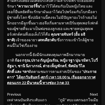
สามครั้งแต่ยังไม่เคยประสบความสำเร็จเพราะเธอยังคง
รักษา
“ความเวอร์จิ้น”
เอาไว้ได้สมกับเป็นหญิงไทย และ
เธอก็ยืนหยัดที่จะรักษามันเอาไว้ต่อไปพร้อมกับโบกมือลา
ผู้ชายทั้งโลก ซึ่งปณิธานนี้คงจะไม่มีปัญหาอะไรถ้าเธอไม่
นึกอยากมีลูกขึ้นมา เธอจึงเริ่มตามหาสเปิร์มสุดเพอร์เฟกต์
ของผู้ชายที่จะมาเป็นพ่อของลูกเธอ และชายหนุ่มสุดเพ
อร์เฟกต์คนที่เธอเล็งไว้ก็คือ
คุณชายจันทร์ (อั้ม อธิ
ชาติ)
เจ้าของฉายา
เดทเดียวดับ
ซึ่งการจะเข้าใกล้ผู้ชาย
คนนี้ไม่ใช่เรื่องง่าย
นอกจากนี้ ยังมีนักแสดงคุณภาพอีกมากมาย
อาทิ
ก้อง กรุณ
,ปราง กัญญ์ณรัณ, หญิง รฐา นุ่น รมิดา,โบวี่
อัฐมา, ซานิ นิภาภรณ์, ต่าย เพ็ญพักตร์, พิศมัย วิไล
ศักดิ์
และ ฯลฯ
ติดตามชมการตามล่าสเปิร์มของ “
ประกาย
ดาว”
ได้ทุกวันจันทร์-ศุกร์ เวลา 18.00 น. เริ่มออกอากาศ
ตอนแรก 22 มีนาคมนี้ ทางช่อง 3 กด 33
Continue
Previous
Next
เหล่าคนบันเทิงระดับแถว
“ภูมิ” ตบะแตกนอกใจเมีย
Reading