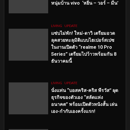
หนุ่มบ้าน vivo ‘หยิ่น – วอร์ – มีน’
LIVING
UPDATE
แซ่บไม่พัก! ใหม่-ดาวิ เตรียมอวด
ลุคสวยทะลุมิติแบบไฮเปอร์สเปซ
ในงานเปิดตัว “realme 10 Pro
Series” เตรียมไปว้าวพร้อมกัน 8
ธันวาคมนี้
LIVING
UPDATE
นั่งแท่น “บอสคริส-คริส พีรวัส” ผุด
ธุรกิจของตัวเอง “สลัดแห่ง
อนาคต” พร้อมเปิดตัวหนังสั้น เล่น
เอง-กำกับเองครั้งแรก!