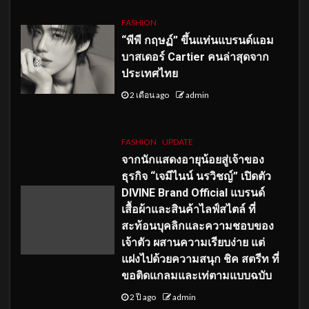
FASHION
“พีพี กฤษฏ์” ขึ้นแท่นแบรนด์แอม
บาสเดอร์ Cartier คนล่าสุดจาก
ประเทศไทย
2 เดือน ago
admin
FASHION
UPDATE
จากนักแสดงอายุน้อยสู่เจ้าของ
ธุรกิจ “เจมีไนน์ นรวิชญ์” เปิดตัว
DIVINE Brand Official แบรนด์
เสื้อผ้าและสินค้าไลฟ์สไตล์ ที่
สะท้อนบุคลิกและความชอบของ
เจ้าตัว ผสานความเรียบง่าย แต่
แฝงไปด้วยความสนุก ชิค สตรีท ที่
ขอติดแกลมและเท่ตามแบบฉบับ
2 ปี ago
admin