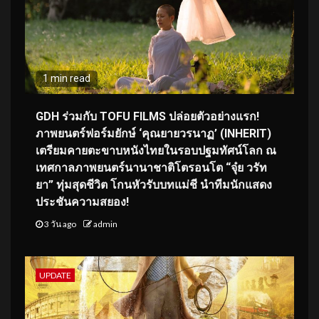
1 min read
GDH ร่วมกับ TOFU FILMS ปล่อยตัวอย่างแรก!
ภาพยนตร์ฟอร์มยักษ์ ‘คุณยายวรนาฏ’ (INHERIT)
เตรียมคายตะขาบหนังไทยในรอบปฐมทัศน์โลก ณ
เทศกาลภาพยนตร์นานาชาติโตรอนโต “จุ๋ย วรัท
ยา” ทุ่มสุดชีวิต โกนหัวรับบทแม่ชี นำทีมนักแสดง
ประชันความสยอง!
3 วัน ago
admin
UPDATE