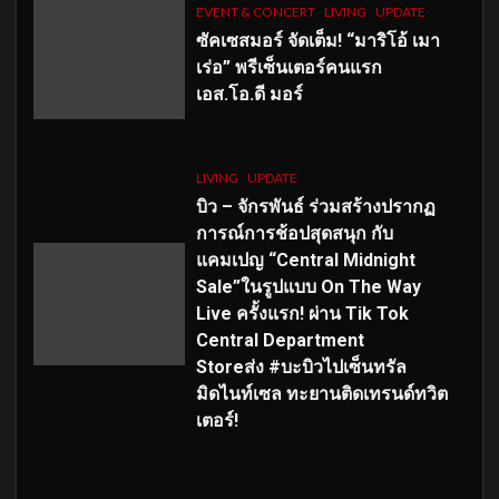
EVENT & CONCERT
LIVING
UPDATE
ซัคเซสมอร์ จัดเต็ม
!
“มาริโอ้ เมา
เร่อ” พรีเซ็นเตอร์คนแรก
เอส
.โอ.ดี มอร์
LIVING
UPDATE
บิว – จักรพันธ์ ร่วมสร้างปรากฏ
การณ์การช้อปสุดสนุก กับ
แคมเปญ “Central Midnight
Sale”ในรูปแบบ On The Way
Live ครั้งแรก! ผ่าน Tik Tok
Central Department
Storeส่ง #บะบิวไปเซ็นทรัล
มิดไนท์เซล ทะยานติดเทรนด์ทวิต
เตอร์!