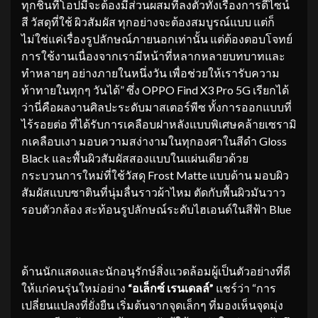
ทุกชิ้นที่โอปมีจะต้องมีส่วนผสมที่ลงตัวทั้งเรื่องการดีไซน์
สี วัสดุที่ใช้ ผิวสัมผัส ทุกอย่างจะต้องสมบูรณ์แบบ แต่ก็
ไม่ใช่แค่เรื่องรูปลักษณ์ภายนอกเท่านั้น แต่ต้องตอบโจทย์
การใช้งานเนื่องจากเรามีหน้าที่หลากหลายบทบาทและ
ทำหลายๆ อย่างภายในหนึ่งวัน เพื่อช่วยให้เรารับความ
ท้าทายในทุกๆ วันได้” ซึ่ง OPPO Find X3 Pro 5G เรียกได้
ว่านี่คือผลงานศิลปะระดับมาสเตอร์พีซ ทั้งการออกแบบที่
ไร้รอยต่อ ที่ได้รับการเคลือบฝาหลังแบบพิเศษคล้ายเซรามิ
กเคลือบเงา มอบความสง่างามในทุกองศาในสีดำ Gloss
Black และพื้นผิวสัมผัสสองแบบในแผ่นเดียวด้วย
กระบวนการใหม่ที่ใช้วัสดุ Frost Matte แบบด้าน มอบผิว
สัมผัสแบบซาตินที่นุ่มลื่นราวผ้าไหม ตัดกับพื้นผิวมันวาว
รอบตัวกล้อง สะท้อนรูปลักษณ์ระดับไฮเอนด์ในสีฟ้า Blue
ด้านนักแสดงและนักอนุรักษ์สิ่งแวดล้อมผู้เป็นตัวอย่างที่ดี
ให้แก่คนรุ่นใหม่อย่าง
“อเล็กซ์ เรนเดลล์”
แชร์ว่า “การ
เปลี่ยนแปลงที่ยั่งยืน เริ่มต้นจากจุดเล็กๆ ที่มองเห็นจุดมุ่ง