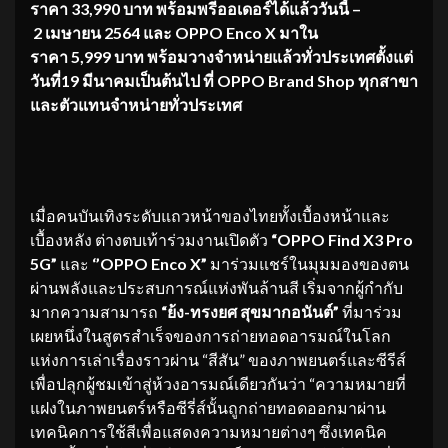
ราคา 33,990 บาท พร้อมพรีออเดอร์ได้แล้ววันนี้ –
2 เมษายน 2564 และ OPPO Enco X มาใน
ราคา 5,999 บาท พร้อมวางจำหน่ายแล้วทั่วประเทศตั้งแต่
วันที่19 มีนาคมเป็นต้นไป ที่ OPPO Brand Shop ทุกสาขา
และตัวแทนจำหน่ายทั่วประเทศ
เมื่อคนบันเทิงระดับแถวหน้าของไทยทั้งเบื้องหน้าและ
เบื้องหลัง ต่างตบเท้าร่วมงานเปิดตัว
“OPPO Find X3 Pro
5G”
และ
‘’OPPO Enco X”
มาร่วมแชร์ในมุมมองของตน
ผ่านพลังและประสบการณ์แห่งพันล้านสี เริ่มจากผู้กำกับ
มากความสามารถ
“ย้ง-ทรงยศ สุขมากอนันต์”
ที่มาร่วม
เผยหนึ่งในสูตรสำเร็จของการถ่ายทอดอารมณ์ในโลก
แห่งการเล่าเรื่องราวผ่าน “สีสัน” ของภาพยนตร์และซีรีส์
เพื่อปลุกผู้ชมเข้าสู่ห้วงอารมณ์เดียวกันว่า “ความหมายที่
แฝงในภาพยนตร์หรือซีรี่ส์นั้นถูกถ่ายทอดออกมาผ่าน
เทคนิคการใช้สีเพื่อแสดงความหมายต่างๆ ซึ่งเทคนิค