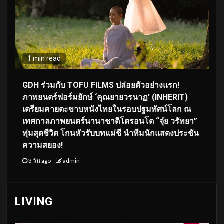
1 min read
GDH ร่วมกับ TOFU FILMS ปล่อยตัวอย่างแรก!
ภาพยนตร์ฟอร์มยักษ์ ‘คุณยายวรนาฏ’ (INHERIT)
เตรียมคายตะขาบหนังไทยในรอบปฐมทัศน์โลก ณ
เทศกาลภาพยนตร์นานาชาติโตรอนโต “จุ๋ย วรัทยา”
ทุ่มสุดชีวิต โกนหัวรับบทแม่ชี นำทีมนักแสดงประชัน
ความสยอง!
3 วัน ago
admin
LIVING