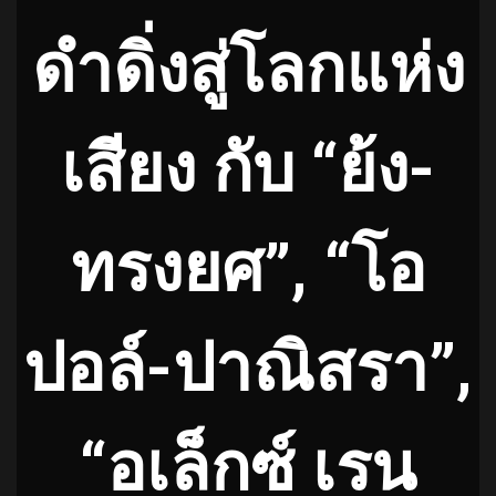
ดำดิ่งสู่โลกแห่ง
เสียง กับ “ย้ง-
ทรงยศ”, “โอ
ปอล์-ปาณิสรา”,
“อเล็กซ์ เรน