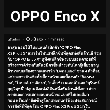
OPPO Enco X
5 ปี ago
admin
1 min read
ล่าสุด ออปโป้ ไทยแลนด์ เปิดตัว
“OPPO Find
X3 Pro 5G” สมาร์ทโฟนแฟล็กชิพที่สุดแห่งพันล้านสี ร่วม
กับ “OPPO Enco X” หูฟังแฟล็กชิพระบบแอนดรอยด์ที่
สร้างสรรค์ร่วมกับพันธมิตรชั้นนำระดับโลกผู้เชี่ยวชาญ
ด้านระบบเสียงจากเดนมาร์ก “Dynaudio” ชวน 4 ตัวท็อป
แห่งวงการบันเทิงทั้งเบื้องหน้าและเบื้องหลัง “ย้ง-ทรง
ยศ”, “โอปอล์-ปาณิสรา”, “อเล็กซ์ เรนเดลล์” และ “บุรินทร์
บุญวิสุทธิ์” ปลุกพลังแห่งสีสันหนึ่งพันล้านสีทั้งการถ่าย
ภาพและการแสดงผลบนหน้าจอแบบที่ไม่เคยมีมา
ก่อน
พร้อมดำดิ่งเข้าสู่โลกแห่งดนตรีด้วยประสบการณ์
การฟังที่ดีที่สุด โดย
OPPO Find X3 Pro 5G มาใน