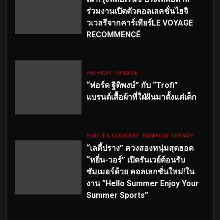
ร่วมงานเปิดตัวคอลเลคชั่นไฮจิ
วเวลรีจากคาร์เทียร์LE VOYAGE
RECOMMENCÉ
FASHION
UPDATE
“ฟอร์ด ฐิติพงษ์” กับ “Trofi”
แบรนด์เสื้อผ้าที่ใฝ่ฝันมาตั้งแต่เด็ก
EVENT & CONCERT
FASHION
UPDATE
“เลดี้ปราง” ควงสองหนุ่มสุดฮอต
“หยิ่น-วอร์” เปิดรันเวย์ต้อนรับ
ซัมเมอร์ด้วย คอลเลกชั่นใหม่!ใน
งาน “Hello Summer Enjoy Your
Summer Sports”