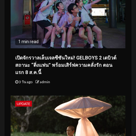
1 min read
เปิดจักรวาลเล็บเจลซีซันใหม่! GELBOYS 2 เดบิวต์
สถานะ “ติ่งแฟน” พร้อมเสิร์ฟความคลั่งรัก ตอน
แรก 8 ส.ค.นี้
3 วัน ago
admin
UPDATE