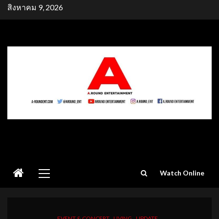
Skip
สิงหาคม 9, 2026
to
content
Primary
Watch Online
Menu
EVENT & CONCERT
LIVING
UPDATE