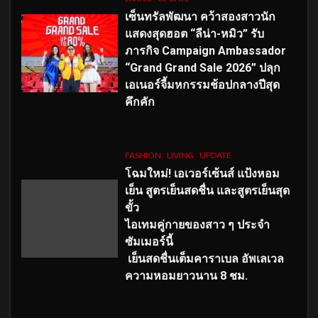
เซ็นทรัลพัฒนา คว้าสองสาวนัก
แสดงสุดฮอต “ลีน่า-หมิว” รับ
ภารกิจ Campaign Ambassador
“Grand Grand Sale 2026” ปลุก
เอเนอร์จี้มหกรรมช้อปกลางปีสุด
คึกคัก
FASHION
LIVING
UPDATE
โฉมใหม่
! เอเวอร์เซ้นส์ แป้งหอม
เย็น สูตรเย็นสดชื่น และสูตรเย็นสุด
ขั้ว
ไอเทมคู่กายของสาว ๆ ประจำ
ซัมเมอร์นี้
เย็นสดชื่นเต็มคาราเบล อัพเลเวล
ความหอมยาวนาน
8
ชม.