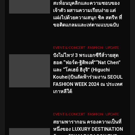
สะท้อนบุคลิกและความชอบของ
เจ้าตัว ผสานความเรียบง่าย แต่
แฝงไปด้วยความสนุก ชิค สตรีท ที่
ขอติดแกลมและเท่ตามแบบฉบับ
EVENT & CONCERT
FASHION
UPDATE
ปังไม่ไหว! 3 พระเอกซีรีส์วายสุด
ฮอต “ฟอร์ด-ฐิติพงศ์”“Nat Chen”
และ “โคเฮย์ ฮิงุจิ” (Higuchi
Kouhei)บินลัดฟ้าร่วมงาน SEOUL
FASHION WEEK 2024 ณ ประเทศ
เกาหลีใต้
EVENT & CONCERT
FASHION
UPDATE
สยามพารากอน ครองความเป็นที่
หนึ่งของ LUXURY DESTINATION