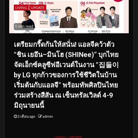
LIVING
UPDATE
1 min read
เตรียมกรี๊ดกันให้สนั่น! แอลจีคว้าตัว
“ชิน เยอึน–มินโฮ (SHINee)” บุกไทย
จัดเอ็กซ์คลูซีฟอีเวนต์ในงาน “집들이
by LG ทุกก้าวของการใช้ชีวิตในบ้าน
เริ่มต้นกับแอลจี” พร้อมทัพศิลปินไทย
ร่วมสร้างสีสัน ณ เซ็นทรัลเวิลด์ 4-9
มิถุนายนนี้
2 เดือน ago
admin
LIVING
UPDATE