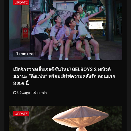
UPDATE
1 min read
เปิดจักรวาลเล็บเจลซีซันใหม่! GELBOYS 2 เดบิวต์
สถานะ “ติ่งแฟน” พร้อมเสิร์ฟความคลั่งรัก ตอนแรก
8 ส.ค.นี้
3 วัน ago
admin
UPDATE