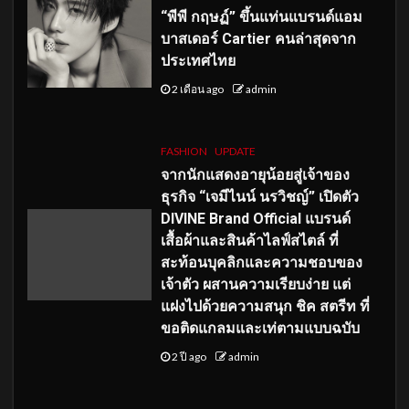
“พีพี กฤษฏ์” ขึ้นแท่นแบรนด์แอม
บาสเดอร์ Cartier คนล่าสุดจาก
ประเทศไทย
2 เดือน ago
admin
FASHION
UPDATE
จากนักแสดงอายุน้อยสู่เจ้าของ
ธุรกิจ “เจมีไนน์ นรวิชญ์” เปิดตัว
DIVINE Brand Official แบรนด์
เสื้อผ้าและสินค้าไลฟ์สไตล์ ที่
สะท้อนบุคลิกและความชอบของ
เจ้าตัว ผสานความเรียบง่าย แต่
แฝงไปด้วยความสนุก ชิค สตรีท ที่
ขอติดแกลมและเท่ตามแบบฉบับ
2 ปี ago
admin