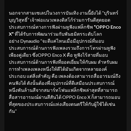
นอกจากสามเซเลปในวงการบันเทิง งานนี้ยังได้ “บุรินทร์
บุญวิสุทธิ์” เจ้าพ่อแนวเพลงดิสโก้ร่วมการันตีสุดยอด
ประสบการณ์ทางการฟังผ่านหูฟังแฟล็กชิพ
“OPPO Enco
X”
ที่ได้รับการพัฒนาร่วมกับพันธมิตรระดับโลก
อย่าง Dynaudio “จะดีแค่ไหนเมื่อมีอุปกรณ์ที่มอบ
ประสบการณ์ด้านการฟังเพลงรวมถึงการโทรผ่านหูฟัง
เพียงคู่เดียว ซึ่งOPPO Enco X คือ หูฟังไร้สายที่มอบ
ประสบการณ์ด้านการฟังที่ยอดเยี่ยมให้กับผม สำหรับผม
การทำเพลงเพลงหนึ่งให้ดีได้มันเกิดจากหลายองค์
ประกอบ แต่สิ่งสำคัญ คือ เพลงต้องสามารถสื่ออารมณ์ถึง
คนฟังได้ ดังนั้นต้องพึ่งอุปกรณ์ที่ดีเสมือนประสบการณ์
หนึ่งพันล้านสีจากสมาร์ทโฟนแฟล็กชิพล่าสุดที่สามารถ
สื่อสารอารมณ์ผ่านสีสันได้ OPPO Enco X ก็สามารถมอบ
ที่สุดของประสบการณ์แห่งเสียงดนตรีให้กับผู้ใช้ได้เช่น
กัน”