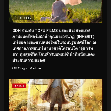
1 min read
GDH ร่วมกับ TOFU FILMS ปล่อยตัวอย่างแรก!
ภาพยนตร์ฟอร์มยักษ์ ‘คุณยายวรนาฏ’ (INHERIT)
เตรียมคายตะขาบหนังไทยในรอบปฐมทัศน์โลก ณ
เทศกาลภาพยนตร์นานาชาติโตรอนโต “จุ๋ย วรัท
ยา” ทุ่มสุดชีวิต โกนหัวรับบทแม่ชี นำทีมนักแสดง
ประชันความสยอง!
3 วัน ago
admin
UPDATE