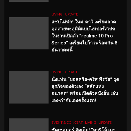
LIVING
UPDATE
แซ่บไม่พัก! ใหม่-ดาวิ เตรียมอวด
ลุคสวยทะลุมิติแบบไฮเปอร์สเปซ
ในงานเปิดตัว “realme 10 Pro
Series” เตรียมไปว้าวพร้อมกัน 8
ธันวาคมนี้
LIVING
UPDATE
นั่งแท่น “บอสคริส-คริส พีรวัส” ผุด
ธุรกิจของตัวเอง “สลัดแห่ง
อนาคต” พร้อมเปิดตัวหนังสั้น เล่น
เอง-กำกับเองครั้งแรก!
EVENT & CONCERT
LIVING
UPDATE
ซัคเซสมอร์ จัดเต็ม
!
“มาริโอ้ เมา