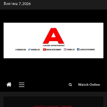
Skip
สิงหาคม 7, 2026
to
content
Primary
Watch Online
Menu
EVENT & CONCERT
UPDATE