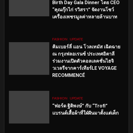
Birth Day Gala Dinner โดย CEO
“คุณกุ๊กไก่ รวิสรา” จัดงานโชว์
เครื่องเพชรมูลค่าหลายล้านบาท
FASHION
UPDATE
คิมเบอร์ลี่ แอน โวลเทมัส เฉิดฉาย
ณ กรุงฟลอเรนซ์ ประเทศอิตาลี
ร่วมงานเปิดตัวคอลเลคชั่นไฮจิ
วเวลรีจากคาร์เทียร์LE VOYAGE
RECOMMENCÉ
FASHION
UPDATE
“ฟอร์ด ฐิติพงษ์” กับ “Trofi”
แบรนด์เสื้อผ้าที่ใฝ่ฝันมาตั้งแต่เด็ก