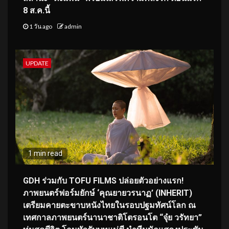
8 ส.ค.นี้
1 วัน ago
admin
UPDATE
1 min read
GDH ร่วมกับ TOFU FILMS ปล่อยตัวอย่างแรก!
ภาพยนตร์ฟอร์มยักษ์ ‘คุณยายวรนาฏ’ (INHERIT)
เตรียมคายตะขาบหนังไทยในรอบปฐมทัศน์โลก ณ
เทศกาลภาพยนตร์นานาชาติโตรอนโต “จุ๋ย วรัทยา”