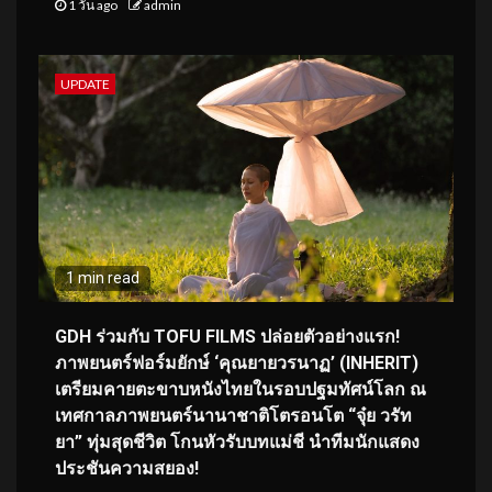
1 วัน ago
admin
UPDATE
1 min read
GDH ร่วมกับ TOFU FILMS ปล่อยตัวอย่างแรก!
ภาพยนตร์ฟอร์มยักษ์ ‘คุณยายวรนาฏ’ (INHERIT)
เตรียมคายตะขาบหนังไทยในรอบปฐมทัศน์โลก ณ
เทศกาลภาพยนตร์นานาชาติโตรอนโต “จุ๋ย วรัท
ยา” ทุ่มสุดชีวิต โกนหัวรับบทแม่ชี นำทีมนักแสดง
ประชันความสยอง!