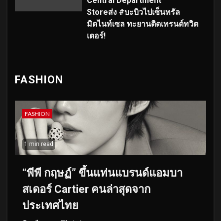
Central Department
Storeส่ง #บะบิวไปเซ็นทรัล
มิดไนท์เซล ทะยานติดเทรนด์ทวิต
เตอร์!
FASHION
FASHION
1 min read
“พีพี กฤษฏ์” ขึ้นแท่นแบรนด์แอมบา
สเดอร์ Cartier คนล่าสุดจาก
ประเทศไทย