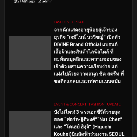
2 เดือน ago
admin
FASHION
UPDATE
จากนักแสดงอายุน้อยสู่เจ้าของ
ธุรกิจ “เจมีไนน์ นรวิชญ์” เปิดตัว
DIVINE Brand Official แบรนด์
เสื้อผ้าและสินค้าไลฟ์สไตล์ ที่
สะท้อนบุคลิกและความชอบของ
เจ้าตัว ผสานความเรียบง่าย แต่
แฝงไปด้วยความสนุก ชิค สตรีท ที่
ขอติดแกลมและเท่ตามแบบฉบับ
EVENT & CONCERT
FASHION
UPDATE
ปังไม่ไหว! 3 พระเอกซีรีส์วายสุด
ฮอต “ฟอร์ด-ฐิติพงศ์”“Nat Chen”
และ “โคเฮย์ ฮิงุจิ” (Higuchi
Kouhei)บินลัดฟ้าร่วมงาน SEOUL