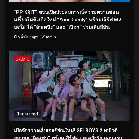
“PP KRIT” ชวนเปิดประสบการณ์ความหวานซ่อน
เปรี้ยวในซิงเกิลใหม่ “Your Candy” พร้อมเสิร์ฟ MV
สดใส ได้ “ต้าเหนิง” และ “ณิชา” ร่วมเติมสีสัน
5 ชั่วโมง ago
admin
UPDATE
1 min read
เปิดจักรวาลเล็บเจลซีซันใหม่! GELBOYS 2 เดบิวต์
สถานะ “ติ่งแฟน” พร้อมเสิร์ฟความคลั่งรัก ตอนแรก