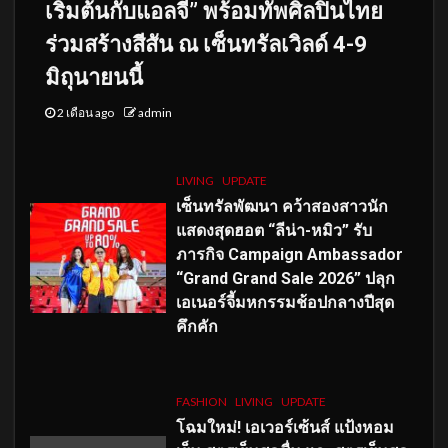
เริ่มต้นกับแอลจี” พร้อมทัพศิลปินไทย
ร่วมสร้างสีสัน ณ เซ็นทรัลเวิลด์ 4-9
มิถุนายนนี้
2 เดือน ago
admin
LIVING
UPDATE
เซ็นทรัลพัฒนา คว้าสองสาวนัก
แสดงสุดฮอต “ลีน่า-หมิว” รับ
ภารกิจ Campaign Ambassador
“Grand Grand Sale 2026” ปลุก
เอเนอร์จี้มหกรรมช้อปกลางปีสุด
คึกคัก
FASHION
LIVING
UPDATE
โฉมใหม่
! เอเวอร์เซ้นส์ แป้งหอม