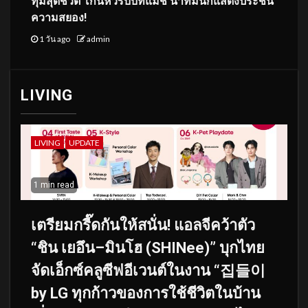
ทุ่มสุดชีวิต โกนหัวรับบทแม่ชี นำทีมนักแสดงประชัน
ความสยอง!
1 วัน ago
admin
LIVING
LIVING
UPDATE
1 min read
เตรียมกรี๊ดกันให้สนั่น! แอลจีคว้าตัว
“ชิน เยอึน–มินโฮ (SHINee)” บุกไทย
จัดเอ็กซ์คลูซีฟอีเวนต์ในงาน “집들이
by LG ทุกก้าวของการใช้ชีวิตในบ้าน