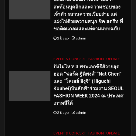
สะท้อนบุคลิกและความชอบของ
เจ้าตัว ผสานความเรียบง่าย แต่
แฝงไปด้วยความสนุก ชิค สตรีท ที่
ขอติดแกลมและเท่ตามแบบฉบับ
2 ปี ago
admin
EVENT & CONCERT
FASHION
UPDATE
ปังไม่ไหว! 3 พระเอกซีรีส์วายสุด
ฮอต “ฟอร์ด-ฐิติพงศ์”“Nat Chen”
และ “โคเฮย์ ฮิงุจิ” (Higuchi
Kouhei)บินลัดฟ้าร่วมงาน SEOUL
FASHION WEEK 2024 ณ ประเทศ
เกาหลีใต้
2 ปี ago
admin
EVENT & CONCERT
FASHION
UPDATE