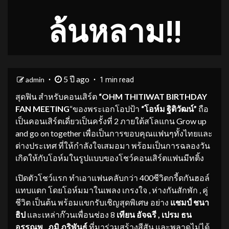
ล้นหลาม!!
5 ปี ago
admin
1 min read
สุดฟิน สำหรับคอนเสิร์ต
“
OHM THITIWAT BIRTHDAY
FAN MEETING
“ของพระเอกโอปป้า
“โอห์ม ฐิติวัฒน์”
ถือ
เป็นคอนเสิร์ตเดี่ยวเป็นครั้งที่ 2 ภายใต้สโลแกน Grow up
and go on together เพื่อเป็นการขอบคุณแฟนๆทั้งไทยและ
ต่างประเทศ ที่ให้กำลังใจเสมอมา พร้อมเป็นการฉลองวัน
เกิดให้กับโอห์มในรูปแบบของโชว์คอนเสิร์ตแฟนมีทติ้ง
เปิดตัวโชว์แรก ทำเอาแฟนคลับกว่า 400ชีวิตกรี้ดกันฮอล์
แทบแตก โดยโอห์มมาในเพลง เกรงใจ , ห่างกันสักพัก , คู่
ชีวิต เป็นต้น พร้อมแขกรับเชิญสุดพิเศษ อย่าง
แชมป์ ชนา
ธิป
และเหล่าก๊วนเพื่อนช่อง 8
เทียน อัจฉรี
, เปรม ธน
อรรณพ , ภูมิ ภูริพันธ์
ที่มาร่วมสร้างสีสัน และพลาดไม่ได้