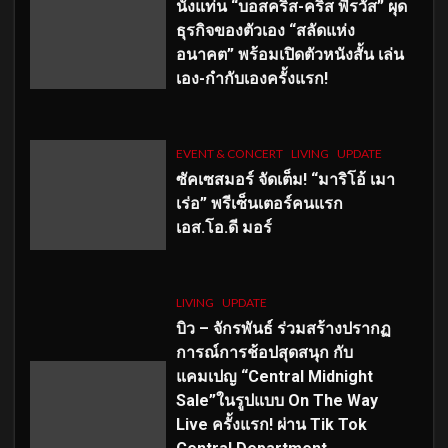
นั่งแท่น “บอสคริส-คริส พีรวัส” ผุด
ธุรกิจของตัวเอง “สลัดแห่ง
อนาคต” พร้อมเปิดตัวหนังสั้น เล่น
เอง-กำกับเองครั้งแรก!
EVENT & CONCERT
LIVING
UPDATE
ซัคเซสมอร์ จัดเต็ม
!
“มาริโอ้ เมา
เร่อ” พรีเซ็นเตอร์คนแรก
เอส
.โอ.ดี มอร์
LIVING
UPDATE
บิว – จักรพันธ์ ร่วมสร้างปรากฏ
การณ์การช้อปสุดสนุก กับ
แคมเปญ “Central Midnight
Sale”ในรูปแบบ On The Way
Live ครั้งแรก! ผ่าน Tik Tok