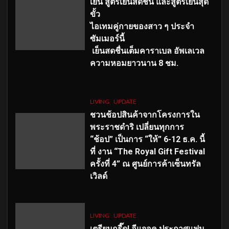
เย็น สูตรเย็นสดชื่น และสูตรเย็นสุด
ขั้ว
ไอเทมคู่กายของสาว ๆ ประจำ
ซัมเมอร์นี้
เย็นสดชื่นเต็มคาราเบล อัพเลเวล
ความหอมยาวนาน
8
ชม.
LIVING
UPDATE
ชวนช้อปสินค้าจากโครงการใน
พระราชดำริ เปลี่ยนทุกการ
“ช้อป” เป็นการ “ให้” 6-12 ธ.ค. นี้
ที่ งาน “The Royal Gift Festival
ครั้งที่ 4” ณ ศูนย์การค้าเซ็นทรัล
เวิลด์
LIVING
UPDATE
เตรียมกรี๊ด! อีแจอุค ประกาศแฟน