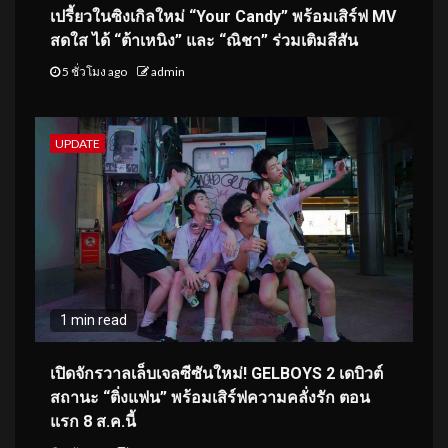
เปรี้ยวในซิงเกิลใหม่ “Your Candy” พร้อมเสิร์ฟ MV
สดใส ได้ “ต้าเหนิง” และ “ณิชา” ร่วมเติมสีสัน
5 ชั่วโมง ago
admin
UPDATE
1 min read
เปิดจักรวาลเล็บเจลซีซันใหม่! GELBOYS 2 เดบิวต์
สถานะ “ติ่งแฟน” พร้อมเสิร์ฟความคลั่งรัก ตอน
แรก 8 ส.ค.นี้