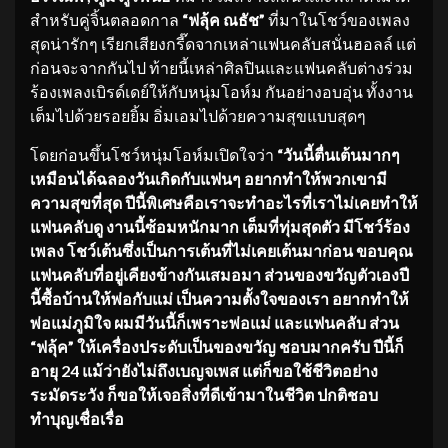
สำหรับคู่จิ้นตลอดกาล
“ฟลุ้ค ณธัช”
ที่มาในโชว์ของเพลง
สุดน่ารักๆ เรียกเสียงกรี๊ดจากเหล่าแฟนคลับสนั่นฮอลล์ แต่
ก่อนจะจากกันไป ท้ายนี้เหล่าศิลปินและแฟนคลับต่างร่วม
ร้องเพลงเบิรด์เดย์ให้กับหนุ่มโอห์ม กันอย่างอบอุ่น ทั้งงาน
เต็มไปด้วยรอยยิ้ม อิ่มเอมไปด้วยความสุขแบบสุดๆ
โดยก่อนขึ้นโชว์หนุ่มโอห์มเปิดใจว่า
“วันนี้ตื่นเต้นมากๆ
เหมือนได้ฉลองวันเกิดกับแฟนๆ อยากทำให้พวกเขามี
ความสุขที่สุด ปีนี้พิเศษคือเราจะทำอะไรที่เราไม่เคยทำให้
แฟนคลับดู งานนี้ซ้อมหนักมาก เต็มที่ทุ่มสุดตัว มีโชว์ร้อง
เพลง โชว์เต้นซึ่งเป็นการเต้นที่ไม่เคยเต้นมาก่อน ขอบคุณ
แฟนคลับที่อยู่เคียงข้างกันเสมอมา ส่วนของขวัญตัวเองปี
นี้ซื้อบ้านให้พ่อกับแม่ เป็นความตั้งใจของเรา อยากทำให้
พ่อแม่ภูมิใจ ผมมีวันนี้ก็เพราะพ่อแม่ และแฟนคลับ ส่วน
“ฟลุ้ค” ให้เครื่องประดับเป็นของขวัญ ชอบมากครับ ปีนี้ก็
อายุ 24 แม้ว่ายังไม่ถึงเบญจเพส แต่ก็ขอใช้ชีวิตอย่าง
ระมัดระวัง ก็ขอให้เจอสิ่งที่ดีเข้ามาในชีวิต ปกติชอบ
ทำบุญเชื่อเรื่อ