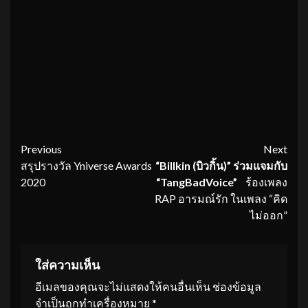
Continue
Previous
Next
สรุปรางวัล Yniverse Awards
“
Billkin
(บิวกิ้น)” ร่วมแจมกับ
Reading
2020
“
TangBadVoice
”
ร้องเพลง
RAP อารมณ์รัก ในเพลง “คิด
ไม่ออก”
ใส่ความเห็น
อีเมลของคุณจะไม่แสดงให้คนอื่นเห็น
ช่องข้อมูล
จำเป็นถูกทำเครื่องหมาย
*