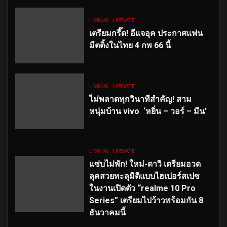
LIVING
UPDATE
เตรียมกรี๊ด! อีแจอุค ประกาศแฟน
มีตติ้งในไทย 4 กพ 66 นี้
LIVING
UPDATE
ไม่พลาดทุกวินาทีสำคัญ
! สาม
หนุ่มบ้าน vivo ‘หยิ่น – วอร์ – มีน’
LIVING
UPDATE
แซ่บไม่พัก! ใหม่-ดาวิ เตรียมอวด
ลุคสวยทะลุมิติแบบไฮเปอร์สเปซ
ในงานเปิดตัว “realme 10 Pro
Series” เตรียมไปว้าวพร้อมกัน 8
ธันวาคมนี้