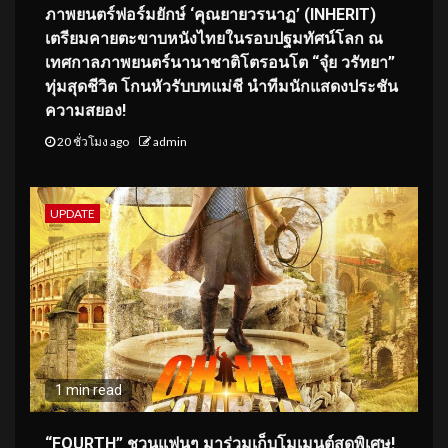
ภาพยนตร์ฟอร์มยักษ์ ‘คุณยายวรนาฏ’ (INHERIT)
เตรียมคายตะขาบหนังไทยในรอบปฐมทัศน์โลก ณ
เทศกาลภาพยนตร์นานาชาติโตรอนโต “จุ๋ย วรัทยา”
ทุ่มสุดชีวิต โกนหัวรับบทแม่ชี นำทีมนักแสดงประชัน
ความสยอง!
20 ชั่วโมง ago
admin
UPDATE
1 min read
“FOURTH” ชวนแฟนๆ มาร่วมเก็บโมเมนต์สุดพิเศษ!