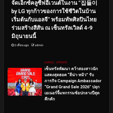
จัดเอ็กซ์คลูซีฟอีเวนต์ในงาน “집들이
by LG ทุกก้าวของการใช้ชีวิตในบ้าน
เริ่มต้นกับแอลจี” พร้อมทัพศิลปินไทย
ร่วมสร้างสีสัน ณ เซ็นทรัลเวิลด์ 4-9
มิถุนายนนี้
2 เดือน ago
admin
LIVING
UPDATE
เซ็นทรัลพัฒนา คว้าสองสาวนัก
แสดงสุดฮอต “ลีน่า-หมิว” รับ
ภารกิจ Campaign Ambassador
“Grand Grand Sale 2026” ปลุก
เอเนอร์จี้มหกรรมช้อปกลางปีสุด
คึกคัก