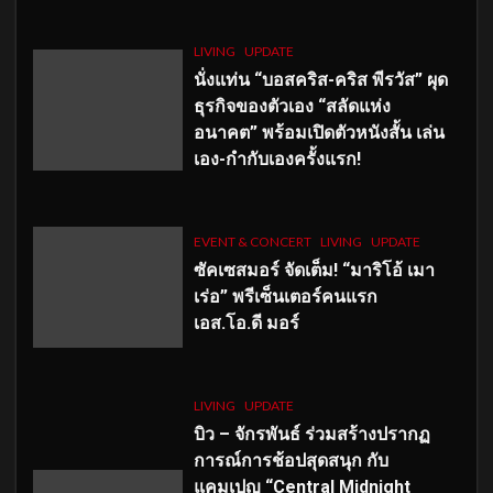
LIVING
UPDATE
นั่งแท่น “บอสคริส-คริส พีรวัส” ผุด
ธุรกิจของตัวเอง “สลัดแห่ง
อนาคต” พร้อมเปิดตัวหนังสั้น เล่น
เอง-กำกับเองครั้งแรก!
EVENT & CONCERT
LIVING
UPDATE
ซัคเซสมอร์ จัดเต็ม
!
“มาริโอ้ เมา
เร่อ” พรีเซ็นเตอร์คนแรก
เอส
.โอ.ดี มอร์
LIVING
UPDATE
บิว – จักรพันธ์ ร่วมสร้างปรากฏ
การณ์การช้อปสุดสนุก กับ
แคมเปญ “Central Midnight