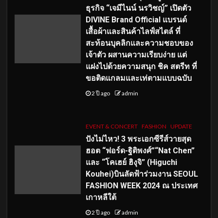
ธุรกิจ “เจมีไนน์ นรวิชญ์” เปิดตัว
DIVINE Brand Official แบรนด์
เสื้อผ้าและสินค้าไลฟ์สไตล์ ที่
สะท้อนบุคลิกและความชอบของ
เจ้าตัว ผสานความเรียบง่าย แต่
แฝงไปด้วยความสนุก ชิค สตรีท ที่
ขอติดแกลมและเท่ตามแบบฉบับ
2 ปี ago
admin
EVENT & CONCERT
FASHION
UPDATE
ปังไม่ไหว! 3 พระเอกซีรีส์วายสุด
ฮอต “ฟอร์ด-ฐิติพงศ์”“Nat Chen”
และ “โคเฮย์ ฮิงุจิ” (Higuchi
Kouhei)บินลัดฟ้าร่วมงาน SEOUL
FASHION WEEK 2024 ณ ประเทศ
เกาหลีใต้
2 ปี ago
admin