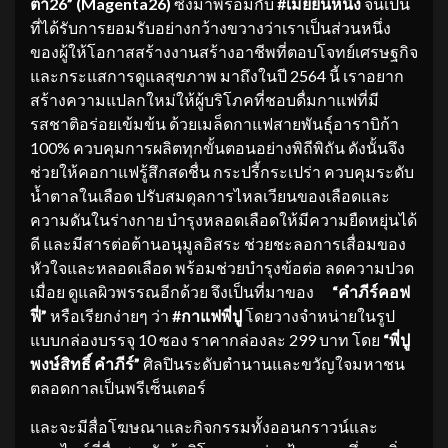
ต้า26”
(
Magenta
26)
ซึ่งมาพร้อมกับ
#
เมียยืนหนึ่ง
จนเป็น
ที่ได้รับการยอมรับอย่างกว้างขวางว่าเราเป็นส่วนหนึ่ง
ของผู้ให้โอกาสสร้างงานสร้างอาชีพที่ตอบโจทย์เศรษฐกิจ
และกระแสการดูแลสุขภาพ มาถึงในปี 2564 นี้ เราอยาก
สร้างความแปลกใหม่ให้ผู้บริโภคที่ชอบดื่มกาแฟที่มี
รสชาติอร่อยเข้มข้น ด้วยเมล็ดกาแฟสายพันธุ์อาราบิก้า
100% ควบคุมการผลิตทุกขั้นตอนอย่างพิถีพิถัน ดังนั้นจึง
ช่วยให้คอกาแฟรู้สึกสดชื่น กระปรี้กระเปร่า ควบคุมระดับ
น้ำตาลในเลือด ปรับสมดุลการไหลเวียนของเลือดและ
ความดันในร่างกาย บำรุงหลอดเลือดให้มีความยืดหยุ่นได้
ดี และมีสารต่อต้านอนุมูลอิสระ ช่วยชะลอการเสื่อมของ
หัวใจและหลอดเลือด พร้อมช่วยบำรุงข้อต่อ ลดความปวด
เมื่อย ดูแลผิวพรรณอีกด้วย จึงเป็นที่มาของ
“คำภีร์คอฟ
ฟี่”
หรือเรียกง่ายๆ ว่า
#
กาแฟพี่ปู
โดยวางจำหน่ายในรูป
แบบกล่องบรรจุ 10 ซอง ราคากล่องละ 299 บาท โดย
“พี่ปู
พงษ์สิทธิ์ คำภีร์”
ศิลปินระดับตำนานและขวัญใจมหาชน
ตลอดกาลเป็นพรีเซ็นเตอร์
และจะมีสื่อโฆษณาและกิจกรรมทั้งออนกราวน์และ