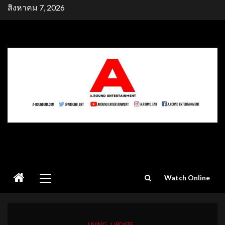
Skip
สิงหาคม 7, 2026
to
content
Primary
Watch Online
Menu
LIVING
UPDATE