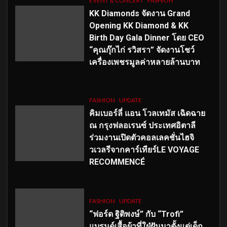
EVENT & CONCERT
FASHION
KK Diamonds จัดงาน Grand
Opening KK Diamond & KK
Birth Day Gala Dinner โดย CEO
“คุณกุ๊กไก่ รวิสรา” จัดงานโชว์
เครื่องเพชรมูลค่าหลายล้านบาท
FASHION
UPDATE
คิมเบอร์ลี่ แอน โวลเทมัส เฉิดฉาย
ณ กรุงฟลอเรนซ์ ประเทศอิตาลี
ร่วมงานเปิดตัวคอลเลคชั่นไฮจิ
วเวลรีจากคาร์เทียร์LE VOYAGE
RECOMMENCÉ
FASHION
UPDATE
“ฟอร์ด ฐิติพงษ์” กับ “Trofi”
แบรนด์เสื้อผ้าที่ใฝ่ฝันมาตั้งแต่เด็ก