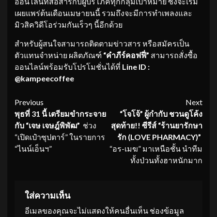
ออนไลน์ที่สื่อสารกับผู้บริโภคทุกกลุ่มเป้าหมาย ซึ่งจะเริ่ม
เผยแพร่ต้นเดือนเมษายนนี้ รวมถึงจะมีการทำเพลงและ
มิวสิควิดีโอร่วมกันเร็วๆ นี้อีกด้วย
สำหรับผู้สนใจสามารถติดตามข่าวสาร หรือสมัครเป็น
ตัวแทนจำหน่าย ผลิตภัณฑ์
“คำภีร์คอฟฟี่”
สามารถสั่งซื้อ
ออนไลน์พร้อมรับโปรโมชั่นได้ที่
Line ID :
@kampeecoffee
Continue
Previous
Next
พุธที่
31 นี้ เตรียมขำกระจาย
“โจโจ้” ผู้กำกับ ชวนดูโค้ง
Reading
กับ “เจษ เจษฎ์พิพัฒ”
ช่วง
สุดท้าย
!!
ซีรีส์ “ร้านยารักษา
“เปิดเป๋าซุปตาร์” ในรายการ
รัก (
LOVE PHARMACY)”
“ไนน์เอ็นฯ”
“อร-เมฆ” มาเหนือชั้น นำทีม
ทั้งป่วนทั้งฮาหนักมาก
ใส่ความเห็น
อีเมลของคุณจะไม่แสดงให้คนอื่นเห็น
ช่องข้อมูล