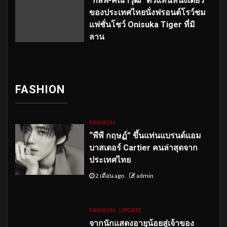
“กลัฟ-คณาวุฒิ” ตัวแทนหนึ่งเดียว
ของประเทศไทยนั่งฟรอนต์โรว์ชม
แฟชั่นโชว์ Onisuka Tiger ที่มิ
ลาน
FASHION
FASHION
“พีพี กฤษฏ์” ขึ้นแท่นแบรนด์แอม
บาสเดอร์ Cartier คนล่าสุดจาก
ประเทศไทย
2 เดือน ago
admin
FASHION
UPDATE
จากนักแสดงอายุน้อยสู่เจ้าของ