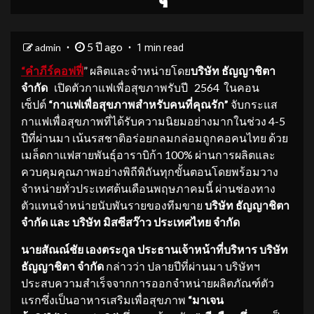
5 ปี ago
admin
1 min read
“คำภีร์คอฟฟี่
” ผลิตและจำหน่ายโดย
บริษัท ธัญญาชิตา
จำกัด
เปิดตัวกาแฟเพื่อสุขภาพรับปี 2564 ในคอน
เซ็ปต์
“กาแฟเพื่อสุขภาพสำหรับคนที่คุณรัก”
จับกระแส
กาแฟเพื่อสุขภาพที่ได้รับความนิยมอย่างมากในช่วง 4-5
ปีที่ผ่านมา เน้นรสชาติอร่อยกลมกล่อมถูกคอคนไทย ด้วย
เมล็ดกาแฟสายพันธุ์อาราบิก้า 100% ผ่านการผลิตและ
ควบคุมคุณภาพอย่างพิถีพิถันทุกขั้นตอนโดยพร้อมวาง
จำหน่ายทั่วประเทศต้นเดือนพฤษภาคมนี้ ผ่านช่องทาง
ตัวแทนจำหน่ายนับพันรายของทีมขาย
บริษัท ธัญญาชิตา
จำกัด และ บริษัท มิสซีสว๊าว ประเทศไทย จำกัด
นายสัณณ์ชัย เองตระกูล ประธานเจ้าหน้าที่บริหาร บริษัท
ธัญญาชิตา จำกัด
กล่าวว่า ปลายปีที่ผ่านมา บริษัทฯ
ประสบความสำเร็จจากการออกจำหน่ายผลิตภัณฑ์ตัว
แรกซึ่งเป็นอาหารเสริมเพื่อสุขภาพ
“มาเจน