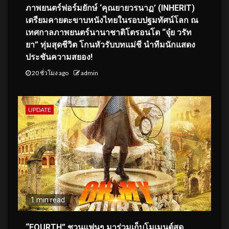
ภาพยนตร์ฟอร์มยักษ์ ‘คุณยายวรนาฏ’ (INHERIT)
เตรียมคายตะขาบหนังไทยในรอบปฐมทัศน์โลก ณ
เทศกาลภาพยนตร์นานาชาติโตรอนโต “จุ๋ย วรัท
ยา” ทุ่มสุดชีวิต โกนหัวรับบทแม่ชี นำทีมนักแสดง
ประชันความสยอง!
20 ชั่วโมง ago
admin
UPDATE
1 min read
“FOURTH” ชวนแฟนๆ มาร่วมเก็บโมเมนต์สุด