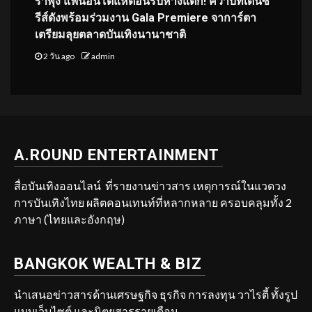
ร่าพุ่ง แฟนอินโดแห่ต้อนรับห้างแตก! คว้าบทเด่นซี
รีส์ดังพร้อมร่วมงาน Gala Premiere จาการ์ตา
เตรียมลุยตลาดบันเทิงนานาชาติ
2 วัน ago
admin
A.ROUND ENTERTAINMENT
สื่อบันเทิงออนไลน์ ที่รายงานข่าวสาร เหตุการณ์ในแวดวง
การบันเทิงไทย ผลิตคอนเทนท์ที่หลากหลาย ครอบคลุมทั้ง 2
ภาษา (ไทยและอังกฤษ)
BANGKOK WEALTH & BIZ
นำเสนอข่าวสารด้านเศรษฐกิจ ธุรกิจ การลงทุน วาไรตี้ ทั้งรูป
แบบเว็บไซต์ และนิตยสารรายเดือน