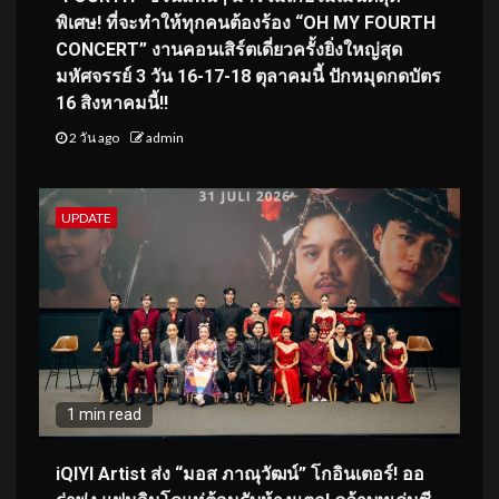
พิเศษ! ที่จะทำให้ทุกคนต้องร้อง “OH MY FOURTH
CONCERT” งานคอนเสิร์ตเดี่ยวครั้งยิ่งใหญ่สุด
มหัศจรรย์ 3 วัน 16-17-18 ตุลาคมนี้ ปักหมุดกดบัตร
16 สิงหาคมนี้!!
2 วัน ago
admin
UPDATE
1 min read
iQIYI Artist ส่ง “มอส ภาณุวัฒน์” โกอินเตอร์! ออ