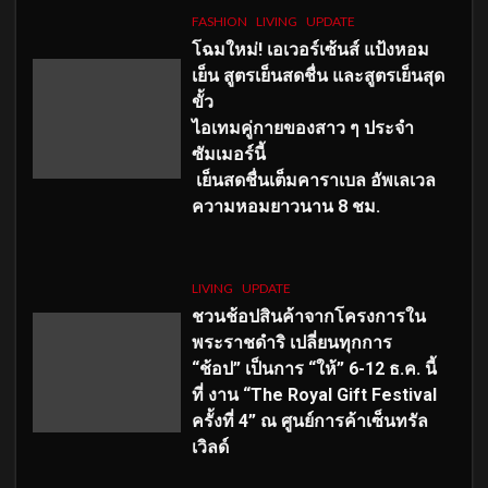
FASHION
LIVING
UPDATE
โฉมใหม่
! เอเวอร์เซ้นส์ แป้งหอม
เย็น สูตรเย็นสดชื่น และสูตรเย็นสุด
ขั้ว
ไอเทมคู่กายของสาว ๆ ประจำ
ซัมเมอร์นี้
เย็นสดชื่นเต็มคาราเบล อัพเลเวล
ความหอมยาวนาน
8
ชม.
LIVING
UPDATE
ชวนช้อปสินค้าจากโครงการใน
พระราชดำริ เปลี่ยนทุกการ
“ช้อป” เป็นการ “ให้” 6-12 ธ.ค. นี้
ที่ งาน “The Royal Gift Festival
ครั้งที่ 4” ณ ศูนย์การค้าเซ็นทรัล
เวิลด์