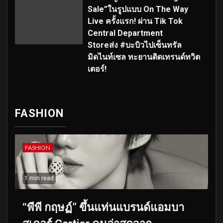
Sale”ในรูปแบบ On The Way
Live ครั้งแรก! ผ่าน Tik Tok
Central Department
Storeส่ง #บะบิวไปเซ็นทรัล
มิดไนท์เซล ทะยานติดเทรนด์ทวิต
เตอร์!
FASHION
FASHION
1 min read
“พีพี กฤษฏ์” ขึ้นแท่นแบรนด์แอมบา