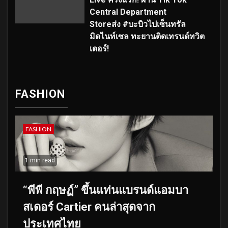
Central Department
Storeส่ง #บะบิวไปเซ็นทรัล
มิดไนท์เซล ทะยานติดเทรนด์ทวิต
เตอร์!
FASHION
FASHION
1 min read
“พีพี กฤษฏ์” ขึ้นแท่นแบรนด์แอมบา
สเดอร์ Cartier คนล่าสุดจาก
ประเทศไทย