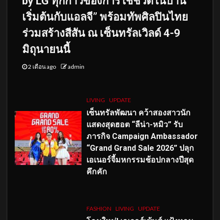
by LG ทุกก้าวของการใช้ชีวิตในบ้าน
เริ่มต้นกับแอลจี” พร้อมทัพศิลปินไทย
ร่วมสร้างสีสัน ณ เซ็นทรัลเวิลด์ 4-9
มิถุนายนนี้
2 เดือน ago
admin
LIVING
UPDATE
เซ็นทรัลพัฒนา คว้าสองสาวนัก
แสดงสุดฮอต “ลีน่า-หมิว” รับ
ภารกิจ Campaign Ambassador
“Grand Grand Sale 2026” ปลุก
เอเนอร์จี้มหกรรมช้อปกลางปีสุด
คึกคัก
FASHION
LIVING
UPDATE