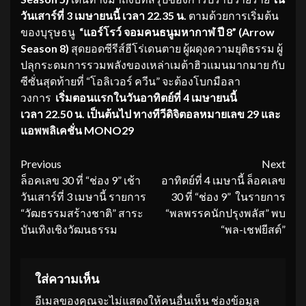
วันเสาร์ที่ 3 เมษายนนี้ เวลา 22.35 น.
ตามด้วยการเริ่มต้น
ของบุรุษธนู
“แอร์โรว์ จอมคนธนูมหากาฬ ปี 8” (Arrow
Season 8)
สุดยอดซีรีส์ฮีโร่เดนตาย ผู้ผดุงความยุติธรรม ผู้
ปลุกระดมการรวมพลังของเหล่าเมต้าฮิวแมนมากมาย กับ
ซีซั่นสุดท้ายที่ “โอลิเวอร์ ควีน” จะต้องโบกมือลา
วงการ
เริ่มตอนแรกในวันอาทิตย์ที่ 4 เมษายนนี้
เวลา 22.50 น. เป็นต้นไป
ทางทีวีดิจิตอลหมายเลข 29 และ
แอพพลิเคชั่น MONO29
Continue
Previous
Next
ล็อคเลข 30 ที่ “ช่อง 9” เช้า
อาทิตย์ที่ 4 เมษานี้ ล็อคเลข
Reading
วันเสาร์ที่ 3 เมษานี้ รายการ
30 ที่ “ช่อง 9” ในรายการ
“วัฒธรรมสร้างชาติ” สาระ
“พลพรรคนักปรุงพลัส” พบ
บันเทิงเชิงวัฒนธรรม
“พล-เชฟยีสต์”
ใส่ความเห็น
อีเมลของคุณจะไม่แสดงให้คนอื่นเห็น
ช่องข้อมูล