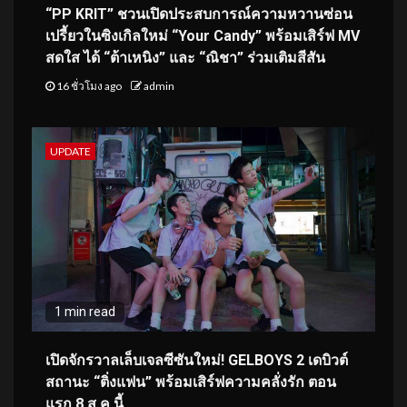
“PP KRIT” ชวนเปิดประสบการณ์ความหวานซ่อน
เปรี้ยวในซิงเกิลใหม่ “Your Candy” พร้อมเสิร์ฟ MV
สดใส ได้ “ต้าเหนิง” และ “ณิชา” ร่วมเติมสีสัน
16 ชั่วโมง ago
admin
UPDATE
1 min read
เปิดจักรวาลเล็บเจลซีซันใหม่! GELBOYS 2 เดบิวต์
สถานะ “ติ่งแฟน” พร้อมเสิร์ฟความคลั่งรัก ตอน
แรก 8 ส.ค.นี้