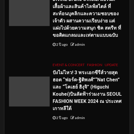
เสื้อผ้าและสินค้าไลฟ์สไตล์ ที่
สะท้อนบุคลิกและความชอบของ
เจ้าตัว ผสานความเรียบง่าย แต่
แฝงไปด้วยความสนุก ชิค สตรีท ที่
ขอติดแกลมและเท่ตามแบบฉบับ
2 ปี ago
admin
EVENT & CONCERT
FASHION
UPDATE
ปังไม่ไหว! 3 พระเอกซีรีส์วายสุด
ฮอต “ฟอร์ด-ฐิติพงศ์”“Nat Chen”
และ “โคเฮย์ ฮิงุจิ” (Higuchi
Kouhei)บินลัดฟ้าร่วมงาน SEOUL
FASHION WEEK 2024 ณ ประเทศ
เกาหลีใต้
2 ปี ago
admin