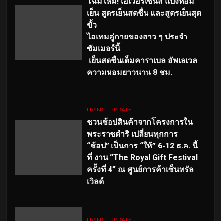
โฉมใหม่
! เอเวอร์เซ้นส์ แป้งหอม
เย็น สูตรเย็นสดชื่น และสูตรเย็นสุด
ขั้ว
ไอเทมคู่กายของสาว ๆ ประจำ
ซัมเมอร์นี้
เย็นสดชื่นเต็มคาราเบล อัพเลเวล
ความหอมยาวนาน
8
ชม.
LIVING
UPDATE
ชวนช้อปสินค้าจากโครงการใน
พระราชดำริ เปลี่ยนทุกการ
“ช้อป” เป็นการ “ให้” 6-12 ธ.ค. นี้
ที่ งาน “The Royal Gift Festival
ครั้งที่ 4” ณ ศูนย์การค้าเซ็นทรัล
เวิลด์
LIVING
UPDATE