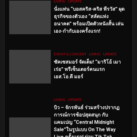
LIVING
UPDATE
นั่งแท่น “บอสคริส-คริส พีรวัส” ผุด
ธุรกิจของตัวเอง “สลัดแห่ง
อนาคต” พร้อมเปิดตัวหนังสั้น เล่น
เอง-กำกับเองครั้งแรก!
EVENT & CONCERT
LIVING
UPDATE
ซัคเซสมอร์ จัดเต็ม
!
“มาริโอ้ เมา
เร่อ” พรีเซ็นเตอร์คนแรก
เอส
.โอ.ดี มอร์
LIVING
UPDATE
บิว – จักรพันธ์ ร่วมสร้างปรากฏ
การณ์การช้อปสุดสนุก กับ
แคมเปญ “Central Midnight
Sale”ในรูปแบบ On The Way
Live ครั้งแรก! ผ่าน Tik Tok