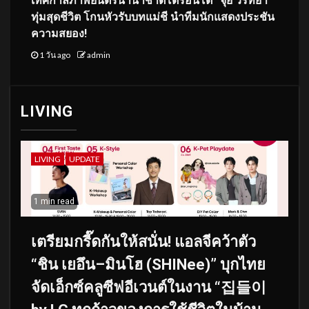
เทศกาลภาพยนตร์นานาชาติโตรอนโต “จุ๋ย วรัทยา”
ทุ่มสุดชีวิต โกนหัวรับบทแม่ชี นำทีมนักแสดงประชัน
ความสยอง!
1 วัน ago
admin
LIVING
LIVING
UPDATE
1 min read
เตรียมกรี๊ดกันให้สนั่น! แอลจีคว้าตัว
“ชิน เยอึน–มินโฮ (SHINee)” บุกไทย
จัดเอ็กซ์คลูซีฟอีเวนต์ในงาน “집들이