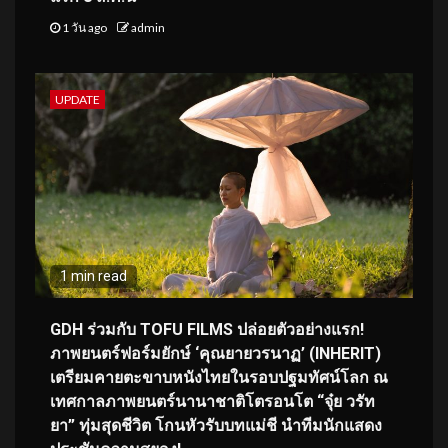
1 วัน ago
admin
UPDATE
1 min read
GDH ร่วมกับ TOFU FILMS ปล่อยตัวอย่างแรก!
ภาพยนตร์ฟอร์มยักษ์ ‘คุณยายวรนาฏ’ (INHERIT)
เตรียมคายตะขาบหนังไทยในรอบปฐมทัศน์โลก ณ
เทศกาลภาพยนตร์นานาชาติโตรอนโต “จุ๋ย วรัท
ยา” ทุ่มสุดชีวิต โกนหัวรับบทแม่ชี นำทีมนักแสดง