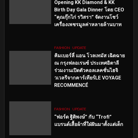
Opening KK Diamond & KK
Birth Day Gala Dinner โดย CEO
“คุณกุ๊กไก่ รวิสรา” จัดงานโชว์
เครื่องเพชรมูลค่าหลายล้านบาท
FASHION
UPDATE
คิมเบอร์ลี่ แอน โวลเทมัส เฉิดฉาย
ณ กรุงฟลอเรนซ์ ประเทศอิตาลี
ร่วมงานเปิดตัวคอลเลคชั่นไฮจิ
วเวลรีจากคาร์เทียร์LE VOYAGE
RECOMMENCÉ
FASHION
UPDATE
“ฟอร์ด ฐิติพงษ์” กับ “Trofi”
แบรนด์เสื้อผ้าที่ใฝ่ฝันมาตั้งแต่เด็ก