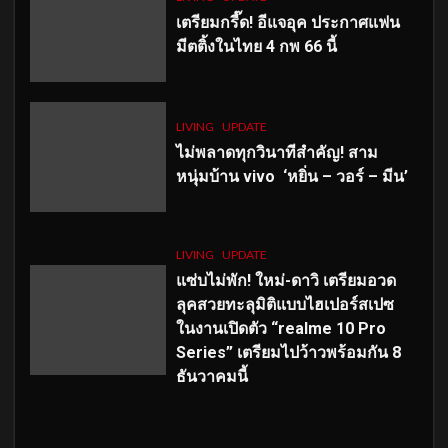
เตรียมกรี๊ด! อีแจอุค ประกาศแฟน
มีตติ้งในไทย 4 กพ 66 นี้
LIVING
UPDATE
ไม่พลาดทุกวินาทีสำคัญ
! สาม
หนุ่มบ้าน vivo ‘หยิ่น – วอร์ – มีน’
LIVING
UPDATE
แซ่บไม่พัก! ใหม่-ดาวิ เตรียมอวด
ลุคสวยทะลุมิติแบบไฮเปอร์สเปซ
ในงานเปิดตัว “realme 10 Pro
Series” เตรียมไปว้าวพร้อมกัน 8
ธันวาคมนี้