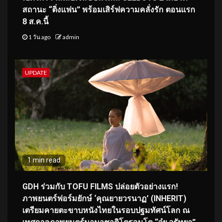
สถานะ “ติ่งแฟน” พร้อมเสิร์ฟความคลั่งรัก ตอนแรก
8 ส.ค.นี้
1 วัน ago
admin
UPDATE
1 min read
GDH ร่วมกับ TOFU FILMS ปล่อยตัวอย่างแรก!
ภาพยนตร์ฟอร์มยักษ์ ‘คุณยายวรนาฏ’ (INHERIT)
เตรียมคายตะขาบหนังไทยในรอบปฐมทัศน์โลก ณ