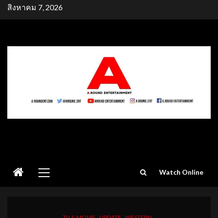
Skip
สิงหาคม 7, 2026
to
content
Primary
Watch Online
Menu
TV & MOVIE
UPDATE
WESTERN